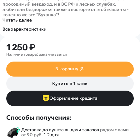
Покупателю
Вертолеты
Блог
проходимый вездеход, и в ВС РФ и лесных службах,
любители бездорожья также в восторге от этой машины -
Катера
Статьи про беспилотники
конечно же это "Буханка"!
Контакты
Роботы
Читать далее
Обзор квадрокоптеров
Оплата и доставка
Самолеты
Все характеристики
Аренда Квадрокоптеров
Помощь
Сборные модели
Покупка в кредит
Отследить заказ
Детские электромобили
1 250 ₽
Оплата на сайте
Спецтехника
Наличие товара: заканчивается
Железные дороги
В корзину
Конструкторы
Запчасти для моделей
Купить в 1 клик
Оформление кредита
Способы получения:
Доставка до пункта выдачи заказов
рядом с вами -
от 90 руб.
1-2 дня