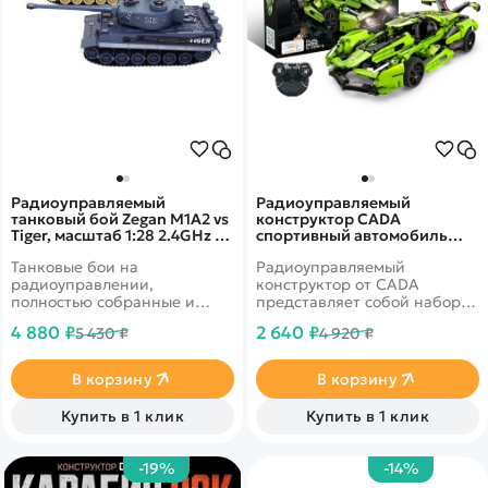
Радиоуправляемый
Радиоуправляемый
танковый бой Zegan M1A2 vs
конструктор CADA
Tiger, масштаб 1:28 2.4GHz -
спортивный автомобиль
ZEG99827
Blade (432 детали) -
Танковые бои на
Радиоуправляемый
C51306W
радиоуправлении,
конструктор от CADA
полностью собранные и
представляет собой набор
готовые для игры.
для постройки спортивного
4 880 ₽
2 640 ₽
5 430 ₽
4 920 ₽
Модификация Абрамса и
автомобиля Blade из 432
немецкий Тигр. Оба танка
деталей. Автомобиль
оснащены инфракрасными
обладает высокой степенью
В корзину
В корзину
пушками, у каждого из них
детализации и стильным
есть 5 индикаторов для
дизайном, проработанными
Купить в 1 клик
Купить в 1 клик
попадания. Башня
кабиной, решеткой
вращается на 180 градусов.
радиатора, передними и
задними огнями.
-19%
-14%