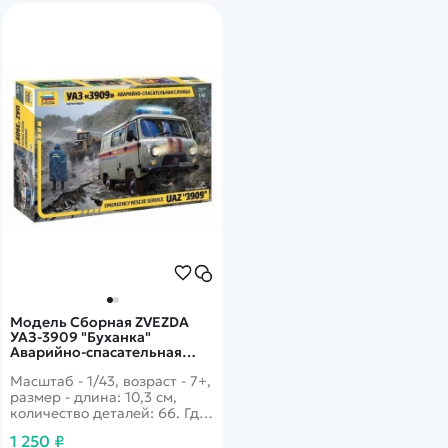
Модель Сборная ZVEZDA
УАЗ-3909 "Буханка"
Аварийно-спасательная
служба, 1:43
Масштаб - 1/43, возраст - 7+,
размер - длина: 10,3 см,
количество деталей: 66. Где
только не используется этот
1 250 ₽
проходимый вездеход, и в