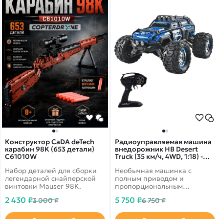
Конструктор CaDA deTech
Радиоуправляемая машина
карабин 98K (653 детали)
внедорожник HB Desert
C61010W
Truck (35 км/ч, 4WD, 1:18) -
HB-ZG1802A
Набор деталей для сборки
Необычная машинка с
легендарной снайперской
полным приводом и
винтовки Mauser 98K.
пропорциональным
управлением
2 430 ₽
5 750 ₽
3 000 ₽
6 750 ₽