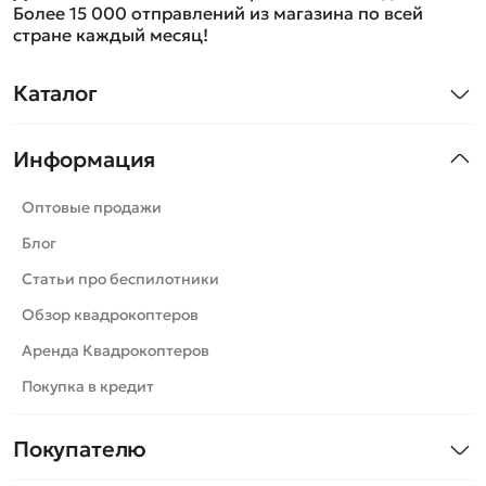
Более 15 000 отправлений из магазина по всей
стране каждый месяц!
Каталог
Квадрокоптеры
Информация
Машинки
Танки
Оптовые продажи
Вертолеты
Блог
Катера
Статьи про беспилотники
Роботы
Обзор квадрокоптеров
Самолеты
Аренда Квадрокоптеров
Сборные модели
Покупка в кредит
Детские электромобили
Покупателю
Спецтехника