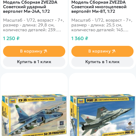
Модель Сборная ZVEZDA
Модель Сборная ZVEZDA
Советский ударный
Советский многоцелевой
вертолет Ми-24А, 1:72
вертолёт Ми-8Т, 1:72
Масштаб - 1/72, возраст - 7+,
Масштаб - 1/72, возраст - 7+,
размер - длина: 29,8 см,
размер - длина: 25.5 см,
количество деталей: 239.
количество деталей: 145.
Невероятно практичный
Один из самых узнаваемых
1 250 ₽
1 360 ₽
вертолёт с потрясающей
советских вертолётов.
огневой мощью на своём
Данная модификация была
борту особенно успешно
специально создана для
В корзину
В корзину
зарекомендовал себя во
военныхна базе
время ожесточённых боёв в
гражданского. Активно
Купить в 1 клик
Купить в 1 клик
Афганистане.
принимал участие в военных
действиях в Афганистане.