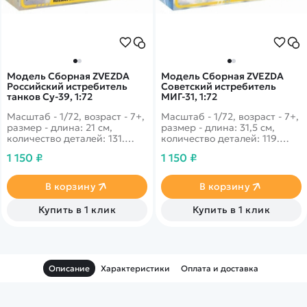
Модель Сборная ZVEZDA
Модель Сборная ZVEZDA
Российский истребитель
Советский истребитель
танков Су-39, 1:72
МИГ-31, 1:72
Масштаб - 1/72, возраст - 7+,
Масштаб - 1/72, возраст - 7+,
размер - длина: 21 см,
размер - длина: 31,5 см,
количество деталей: 131.
количество деталей: 119.
Основная задача этого
Перед Вами созданный в
1 150 ₽
1 150 ₽
мощного и манёвренного
конце двадцатого века в
истребителя - это
СССР истребитель-
уничтожение танков врага.
перехватчик, который и
В корзину
В корзину
Предшественник -
наше время является
легендарный СУ-25.
лучшим в мире!
Купить в 1 клик
Купить в 1 клик
Описание
Характеристики
Оплата и доставка