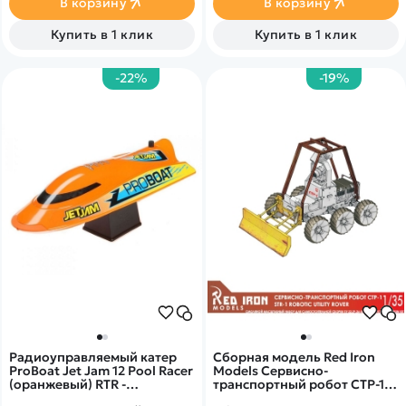
В корзину
В корзину
Купить в 1 клик
Купить в 1 клик
-22%
-19%
Радиоуправляемый катер
Сборная модель Red Iron
ProBoat Jet Jam 12 Pool Racer
Models Сервисно-
(оранжевый) RTR -
транспортный робот СТР-1,
PRB08031T1
1/35 - RIM35057