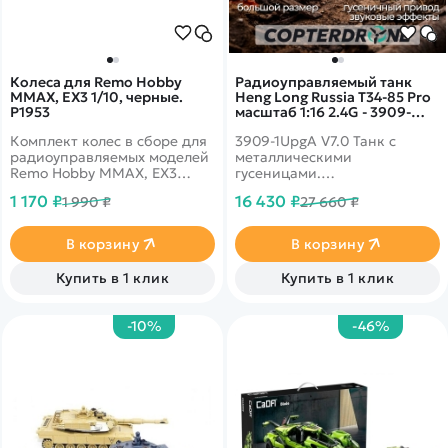
Колеса для Remo Hobby
Радиоуправляемый танк
MMAX, EX3 1/10, черные.
Heng Long Russia T34-85 Pro
P1953
масштаб 1:16 2.4G - 3909-
1UpgA V7.0
Комплект колес в сборе для
3909-1UpgA V7.0 Танк с
радиоуправляемых моделей
металлическими
Remo Hobby MMAX, EX3
гусеницами.
масштаба 1/10
Радиоуправляемая модель
1 170 ₽
16 430 ₽
1 990 ₽
27 660 ₽
танка с пневматической и ик
пушками. Пневматическая
пушка стреляет
В корзину
В корзину
пластиковыми шарами. MZ -
Pro Upgrade Version -
Купить в 1 клик
Купить в 1 клик
Шестерня из цинкового
сплава, металлический
гусеницы, металлическое
-10%
-46%
ведущее колесо