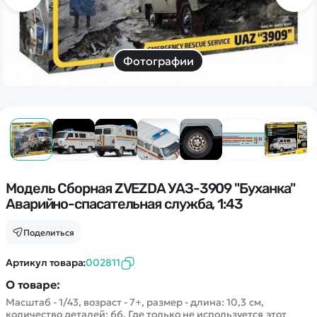
Дополнительный способ связи
WhatsApp/Мобильный
Есть вопрос? Можем связаться с вами
Фотографии
Заказать звонок
Наши соцсети:
Модель Сборная ZVEZDA УАЗ-3909 "Буханка"
Аварийно-спасательная служба, 1:43
Каталог
Поделиться
Квадрокоптеры
Артикул товара:
002811
Информация
Машинки
О товаре:
Танки
Масштаб - 1/43, возраст - 7+, размер - длина: 10,3 см,
Оптовые продажи
количество деталей: 66. Где только не используется этот