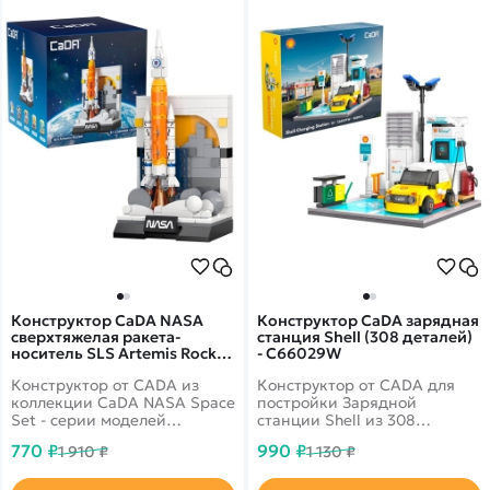
Конструктор CaDA NASA
Конструктор CaDA зарядная
сверхтяжелая ракета-
станция Shell (308 деталей)
носитель SLS Artemis Rocket
- C66029W
(197 деталей) - C56044W
Конструктор от CADA из
Конструктор от CADA для
коллекции CaDA NASA Space
постройки Зарядной
Set - серии моделей
станции Shell из 308
космоса.
деталей. Отличная
770 ₽
990 ₽
1 910 ₽
1 130 ₽
детализация. Зарядный
кабель для имитации