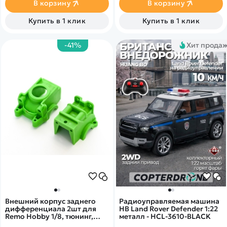
зарядки, можно подключить
В корзину
В корзину
к автомобилю. Стильный
электромобиль в комплекте.
Купить в 1 клик
Купить в 1 клик
-41%
Хит прода
Внешний корпус заднего
Радиоуправляемая машина
дифференциала 2шт для
HB Land Rover Defender 1:22
Remo Hobby 1/8, тюнинг,
металл - HCL-3610-BLACK
зеленый, RP2041-GREEN