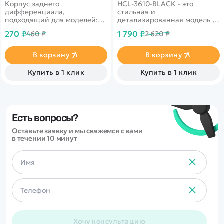
Корпус заднего
HCL-3610-BLACK - это
дифференциала,
стильная и
подходящий для моделей:
детализированная модель с
RH8065, RH8066, RH8036,
кузовом DIE-CAST,
270 ₽
1 790 ₽
460 ₽
2 620 ₽
RH8035, RH8081, RH8085,
светодиодной подсветкой
RH8051, RH8055, RH8025,
фар и эффектным
RH1025, RH1021.
парогенератором с
В корзину
В корзину
подсветкой.
Открывающиеся двери,
Купить в 1 клик
Купить в 1 клик
капот и багажник делают
модель максимально
реалистичной. Отличный
вариант для игры и подарка.
Есть вопросы?
Оставьте заявку и мы свяжемся с вами
в течении 10 минут
Хочу консультацию