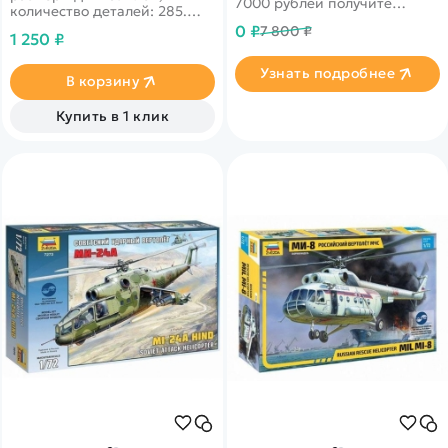
7000 рублей получите
количество деталей: 285.
уникальное предложение от
Великолепный боевой
0 ₽
7 800 ₽
нашего партнера
1 250 ₽
вертолёт, отличается
усовершенствованным
Узнать подробнее
боевым арсеналом, более
В корзину
высокой точностью.
Явлёяется продолжением
Купить в 1 клик
МИ-24.