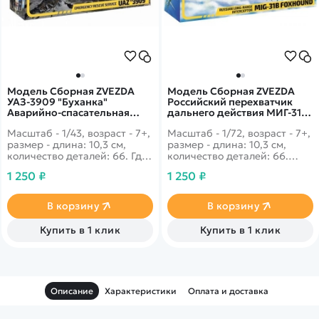
Модель Сборная ZVEZDA
Модель Сборная ZVEZDA
УАЗ-3909 "Буханка"
Российский перехватчик
Аварийно-спасательная
дальнего действия МИГ-31Б,
служба, 1:43
1:72
Масштаб - 1/43, возраст - 7+,
Масштаб - 1/72, возраст - 7+,
размер - длина: 10,3 см,
размер - длина: 10,3 см,
количество деталей: 66. Где
количество деталей: 66.
только не используется этот
Самый лучший в мире
1 250 ₽
1 250 ₽
проходимый вездеход, и в
истребитель-перехватчик с
ВС РФ и лесных службах,
установленной системой
любители бездорожья также
дополнительной заправкой
В корзину
В корзину
в восторге от этой машины -
прямо в полёте!
конечно же это "Буханка"!
Купить в 1 клик
Купить в 1 клик
Описание
Характеристики
Оплата и доставка