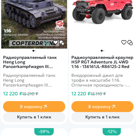
Радиоуправляемый танк
Радиоуправляемый краулер
Heng Long
HSP RGT Adventure JL 4WD
Panzerkampfwagen III
1:16 - 136161JL-R86125-2 Red
(Германия) V7.0 масштаб 1:16
Радиоуправляемый танк
Внедорожный джип для
- 3848-1 V7.0
Heng Long
трофи в масштабе 1:16.
Panzerkampfwagen III
Отличная проходимость -
(Германия) V7.0 масштаб 1:16
вездеходные колеса,
12 220 ₽
12 220 ₽
15 210 ₽
15 110 ₽
- 3848-1 V7.0 - это модель
сверхмягкие шины с
радиоуправляемого танк
противоскользящим
PanzerKampfwagen III,
покрытием, светодиодные
В корзину
В корзину
который отличается
фары, влагозащита.
замечательной
Стильный корпус ярко-
Купить в 1 клик
Купить в 1 клик
детализацией и хорошим
зеленого цвета.
качеством исполнения.
-59%
-12%