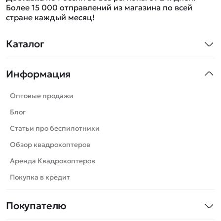
Более 15 000 отправлений из магазина по всей
стране каждый месяц!
Каталог
Квадрокоптеры
Информация
Машинки
Танки
Оптовые продажи
Вертолеты
Блог
Катера
Статьи про беспилотники
Роботы
Обзор квадрокоптеров
Самолеты
Аренда Квадрокоптеров
Сборные модели
Покупка в кредит
Детские электромобили
Покупателю
Спецтехника