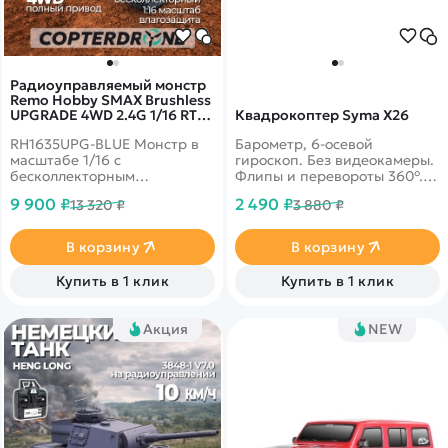
Радиоуправляемый монстр
Remo Hobby SMAX Brushless
UPGRADE 4WD 2.4G 1/16 RTR
Квадрокоптер Syma X26
RH1635UPG-BLUE
RH1635UPG-BLUE Монстр в
Барометр, 6-осевой
масштабе 1/16 с
гироскоп. Без видеокамеры.
бесколлекторным
Флипы и перевороты 360°.
двигателем и и регулятором
Облет препятствий,
9 900 ₽
2 490 ₽
13 320 ₽
3 880 ₽
оборотов. Тюнинговые
Headless Mode. Дальность 70
детали установлены сразу на
м. Время полета 6 минут.
заводе.
Защита лопастей, корпус из
В корзину
В корзину
прочного ABS-пластика.
Купить в 1 клик
Купить в 1 клик
Акция
NEW