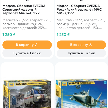
Модель Сборная ZVEZDA
Модель Сборная ZVEZDA
Советский ударный
Российский вертолёт МЧС
вертолет Ми-24А, 1:72
МИ-8, 1:72
Масштаб - 1/72, возраст - 7+,
Масштаб - 1/72, возраст - 7+,
размер - длина: 29,8 см,
размер - длина: 25,5 см,
количество деталей: 239.
количество деталей: 150.
Невероятно практичный
Самый узнаваемый
1 250 ₽
1 250 ₽
вертолёт с потрясающей
российский вертолет,
огневой мощью на своём
осуществляет как
борту особенно успешно
пассажирские перевозки,
В корзину
В корзину
зарекомендовал себя во
так и учувствует в поисково-
время ожесточённых боёв в
спасательных операциях
Купить в 1 клик
Купить в 1 клик
Афганистане.
МЧС.