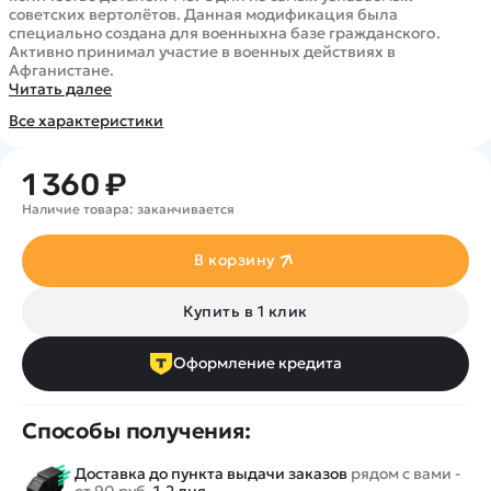
Покупателю
Вертолеты
Блог
советских вертолётов. Данная модификация была
специально создана для военныхна базе гражданского.
Катера
Статьи про беспилотники
Активно принимал участие в военных действиях в
Контакты
Роботы
Афганистане.
Обзор квадрокоптеров
Оплата и доставка
Читать далее
Самолеты
Аренда Квадрокоптеров
Помощь
Все характеристики
Сборные модели
Покупка в кредит
Отследить заказ
Детские электромобили
Оплата на сайте
1 360 ₽
Спецтехника
Наличие товара: заканчивается
Железные дороги
Конструкторы
В корзину
Запчасти для моделей
Купить в 1 клик
Оформление кредита
Способы получения:
Доставка до пункта выдачи заказов
рядом с вами -
от 90 руб.
1-2 дня