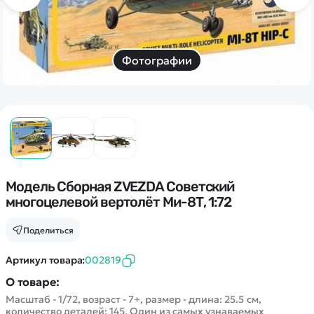
Дополнительный способ связи
WhatsApp/Мобильный
Есть вопрос? Можем связаться с вами
Фотографии
Заказать звонок
Наши соцсети:
Модель Сборная ZVEZDA Советский
многоцелевой вертолёт Ми-8Т, 1:72
Каталог
Поделиться
Квадрокоптеры
Артикул товара:
002819
Информация
Машинки
О товаре:
Танки
Масштаб - 1/72, возраст - 7+, размер - длина: 25.5 см,
Оптовые продажи
количество деталей: 145. Один из самых узнаваемых