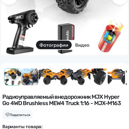
Дополнительный способ связи
WhatsApp/Мобильный
Есть вопрос? Можем связаться с вами
Заказать звонок
Фотографии
Видео
Наши соцсети:
Каталог
Радиоуправляемый внедорожник MJX Hyper
Go 4WD Brushless MEW4 Truck 1:16 - MJX-M163
Квадрокоптеры
Информация
Машинки
Поделиться
Танки
Оптовые продажи
Варианты товара: