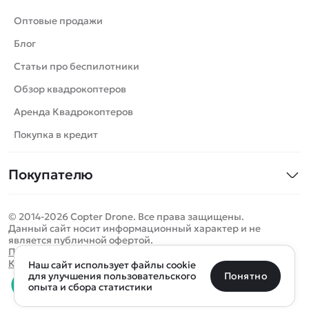
Танки
Оптовые продажи
Вертолеты
Блог
Катера
Статьи про беспилотники
Роботы
Обзор квадрокоптеров
Самолеты
Аренда Квадрокоптеров
Сборные модели
Покупка в кредит
Детские электромобили
Покупателю
Спецтехника
Контакты
Железные дороги
© 2014-2026 Copter Drone. Все права защищены.
Оплата и доставка
Игрушки
Данный сайт носит информационный характер и не
является публичной офертой.
Помощь
Запчасти для моделей
Определить местоположение
Политика конфиденциальности
Карта сайта
Наш сайт использует файлы cookie
Отследить заказ
Бренды
Санкт-Петербург
Москва
Майкоп
Уфа
Понятно
для улучшения пользовательского
опыта и сбора статистики
Оплата на сайте
Улан-Удэ
Пермь
Псков
Ростов-на-Дону
0 товаров
Очистить