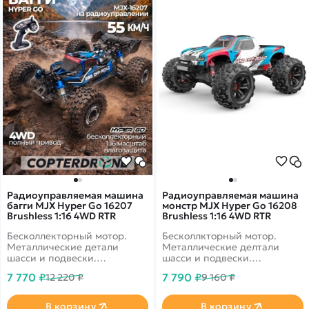
Радиоуправляемая машина
Радиоуправляемая машина
багги MJX Hyper Go 16207
монстр MJX Hyper Go 16208
Brushless 1:16 4WD RTR
Brushless 1:16 4WD RTR
Бесколлекторный мотор.
Бесколлкторный мотор.
Металлические детали
Металлические делтали
шасси и подвески.
шасси и подвески.
Усиленный полный привод
Усиленный полный привод
7 770 ₽
7 790 ₽
12 220 ₽
9 160 ₽
4WD. Скорость до 62 км/ч
4WD. Скорость до 55 км/ч
В корзину
В корзину