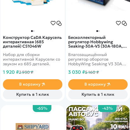
Конструктор CaDA Карусель
Бесколлекторный
интерактивная (685
регулятор Hobbywing
деталей) C51046W
Seaking-30A-V3 (30A-180A,
Boat) влагозащищённый -
Набор для сборки
Влагозащищённый
HW-30302060
интерактивной Карусели со
регулятор оборотов
звуком из 685 деталей.
HobbyWing Seaking V3 30A
(Seaking-30A-V3)
1 920 ₽
3 030 ₽
2 930 ₽
5 160 ₽
судомодельный с водяным
охлаждением для
бесколлекторных моторов.
В корзину
В корзину
Предназначен для моделей
лодок и катеров длиной до
Купить в 1 клик
Купить в 1 клик
45 см.
-65%
-43%