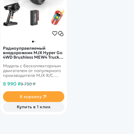
Радиоуправляемый
внедорожник MJX Hyper Go
4WD Brushless MEW4 Truck
1:16 - MJX-M163
Модель с бесколлекторным
двигателем от популярного
производителя MJX R/C.
Автомобиль выполнен в
8 990 ₽
9 730 ₽
масштабе 1/16 и отличается
от конкурентов наличием
интеллектуальной
В корзину
аккумуляторной батареи,
системой охлаждения
Купить в 1 клик
двигателя, а также
оптимальным соотношением
цены и качества деталей.