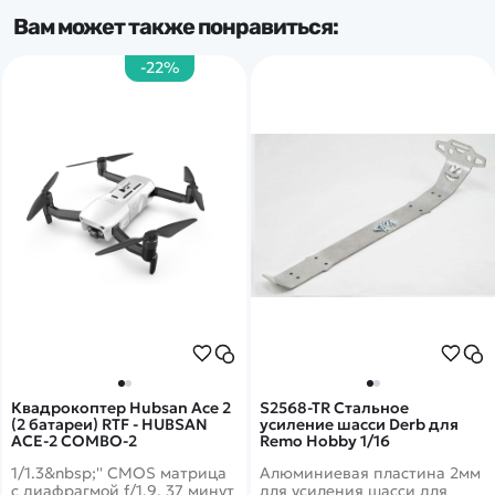
Вам может также понравиться:
-22%
Квадрокоптер Hubsan Ace 2
S2568-TR Стальное
(2 батареи) RTF - HUBSAN
усиление шасси Derb для
ACE-2 COMBO-2
Remo Hobby 1/16
1/1.3&nbsp;'' CMOS матрица
Алюминиевая пластина 2мм
с диафрагмой f/1.9, 37 минут
для усиления шасси для