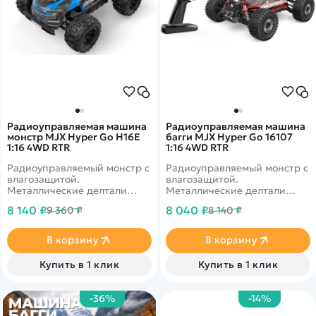
Радиоуправляемая машина
Радиоуправляемая машина
монстр MJX Hyper Go H16E
багги MJX Hyper Go 16107
1:16 4WD RTR
1:16 4WD RTR
Радиоуправляемый монстр с
Радиоуправляемый монстр с
влагозащитой.
влагозащитой.
Металлические делтали
Металлические делтали
шасси и подвески.
шасси и подвески.
8 140 ₽
8 040 ₽
9 360 ₽
8 140 ₽
Усиленный полный привод
Усиленный полный привод
4WD. Скорость до 40 км/ч
4WD. Скорость до 40 км/ч
В корзину
В корзину
Купить в 1 клик
Купить в 1 клик
-36%
-14%