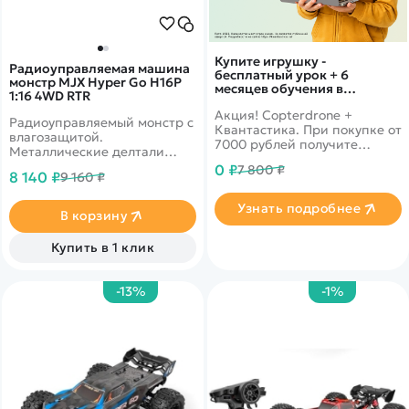
Купите игрушку -
Радиоуправляемая машина
бесплатный урок + 6
монстр MJX Hyper Go H16P
месяцев обучения в
1:16 4WD RTR
подарок!
Акция! Copterdrone +
Радиоуправляемый монстр с
Квантастика. При покупке от
влагозащитой.
7000 рублей получите
Металлические делтали
уникальное предложение от
шасси и подвески.
0 ₽
7 800 ₽
нашего партнера
8 140 ₽
9 160 ₽
Усиленный полный привод
4WD. Скорость до 40 км/ч
Узнать подробнее
В корзину
Купить в 1 клик
-13%
-1%