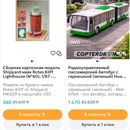
Сборная картонная модель
Радиоуправляемый
Shipyard маяк Rotes Kliff
пассажирский Автобус с
Lighthouse (№60), 1/87 -
гармошкой (зеленый) Huang
MK029
Bo - 666-676A
Модель из бумаги маяка
Пассажирский Автобус с
Rotes Kliff от Shipyard
гармошкой (зеленый) - 666-
MK029 в масштабе 1/87.
676A - это автобус, который
управляется пультом
560 ₽
1 470 ₽
1 610 ₽
2 620 ₽
дистанционного
управления, выполненного в
виде руля с различными
В корзину
В корзину
кнопками.
Купить в 1 клик
Купить в 1 клик