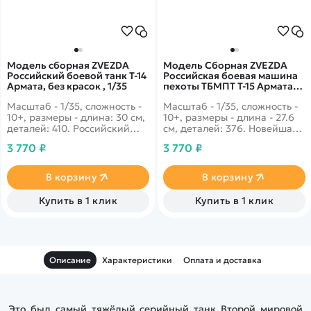
Модель сборная ZVEZDA
Модель Сборная ZVEZDA
Российский боевой танк Т-14
Российская боевая машина
Армата, без красок , 1/35
пехоты ТБМПТ Т-15 Армата
1/35
Масштаб - 1/35, сложность -
Масштаб - 1/35, сложность -
10+, размеры - длина: 30 см,
10+, размеры - длина - 27.6
деталей: 410. Российский
см, деталей: 376. Новейшая
танк ставший на
разработка российской
3 770 ₽
3 770 ₽
вооружение российской
военной промышленности, с
армии с 2014 года.
невероятной степенью
Интересен тем, что в башне
защиты на уровне танка. Так
В корзину
В корзину
танка этой модели не сидят
же присутствуют ракетные
люди, а сидят в отдельном
носители.
Купить в 1 клик
Купить в 1 клик
месте, специально
разработанным для этого.
Модель поставляется без
красок.
Описание
Характеристики
Оплата и доставка
Это был самый тяжёлый серийный танк Второй мировой