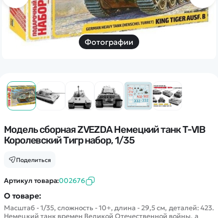
Дополнительный способ связи
WhatsApp/Мобильный
Есть вопрос? Можем связаться с вами
Фотографии
Заказать звонок
Наши соцсети:
Модель сборная ZVEZDA Немецкий танк T-VIB
Королевский Тигр набор, 1/35
Каталог
Поделиться
Квадрокоптеры
Артикул товара:
002676
Информация
Машинки
О товаре:
Танки
Масштаб - 1/35, сложность - 10+, длина - 29,5 см, деталей: 423.
Оптовые продажи
Немецкий танк времен Великой Отечественной войны, а