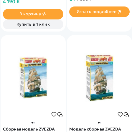
нашего партнера
4 190 ₽
гигант советских времен.
Узнать подробнее
В корзину
Купить в 1 клик
Сборная модель ZVEZDA
Модель сборная ZVEZDA