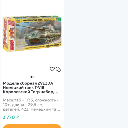
Модель сборная ZVEZDA
Немецкий танк T-VIB
Королевский Тигр набор,
1/35
Масштаб - 1/35, сложность -
10+, длина - 29,5 см,
деталей: 423. Немецкий танк
времен Великой
3 770 ₽
Отечественной войны, а
если быть точнее - начала
1944 года. Это один из самых