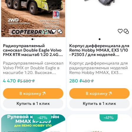
Радиоуправляемый
Корпус дифференциала для
самосвал Double Eagle Volvo
Remo Hobby MMAX, EX3 1/10
FMX RTR масштаб 1:20 2.4G -
- P2303 / для моделей
E505-003
RH1031/1035 и 10EX3
Радиоуправляемый самосвал
Корпус дифференциала для
Volvo FMX от Double Eagle в
радиоуправляемых моделей
масштабе 1:20. Высокая
Remo Hobby MMAX, EX3
степень детализации.
масштаба 1/10.
4 470 ₽
280 ₽
5 580 ₽
480 ₽
Оснащён подъёмным
кузовом
В корзину
В корзину
Купить в 1 клик
Купить в 1 клик
-41%
-41%