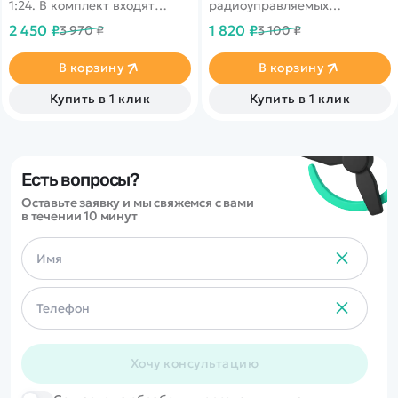
1:24. В комплект входят
радиоуправляемых
самосвал и экскаватор,
автомоделей MJX Hyper Go
2 450 ₽
1 820 ₽
3 970 ₽
3 100 ₽
управляются отдельно. Обе
14301 масштаба 1/14, Hyper
игрушки выполнены из
Go 16207 масштаба 1/16.
пластика, корпуса - желтого
В корзину
В корзину
цвета.
Купить в 1 клик
Купить в 1 клик
Есть вопросы?
Оставьте заявку и мы свяжемся с вами
в течении 10 минут
Хочу консультацию