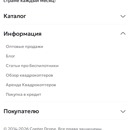
стране каждый месяц!
Каталог
Квадрокоптеры
Информация
Машинки
Танки
Оптовые продажи
Вертолеты
Блог
Катера
Статьи про беспилотники
Роботы
Обзор квадрокоптеров
Самолеты
Аренда Квадрокоптеров
Сборные модели
Покупка в кредит
Детские электромобили
Покупателю
Спецтехника
Контакты
Железные дороги
© 2014-2026 Copter Drone. Все права защищены.