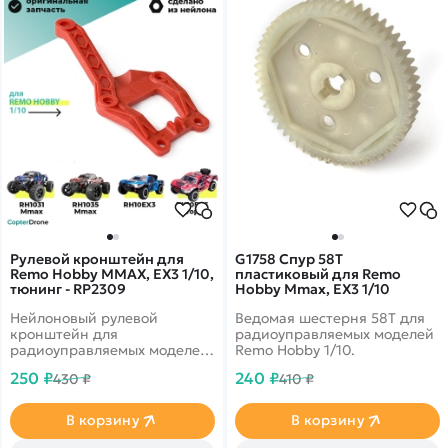
Рулевой кронштейн для
G1758 Спур 58T
Remo Hobby MMAX, EX3 1/10,
пластиковый для Remo
тюнинг - RP2309
Hobby Mmax, EX3 1/10
Нейлоновый рулевой
Ведомая шестерня 58T для
кронштейн для
радиоуправляемых моделей
радиоуправляемых моделей
Remo Hobby 1/10.
Remo Hobby MMAX, EX3
250 ₽
240 ₽
430 ₽
410 ₽
масштаба 1/10.
В корзину
В корзину