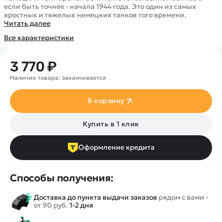
Покупателю
Вертолеты
Блог
если быть точнее - начала 1944 года. Это один из самых
яростных и тяжелых немецких танков того времени.
Катера
Статьи про беспилотники
Читать далее
Контакты
Роботы
Обзор квадрокоптеров
Оплата и доставка
Все характеристики
Самолеты
Аренда Квадрокоптеров
Помощь
Сборные модели
Покупка в кредит
3 770 ₽
Отследить заказ
Детские электромобили
Наличие товара: заканчивается
Оплата на сайте
Спецтехника
Железные дороги
В корзину
Конструкторы
Купить в 1 клик
Запчасти для моделей
Оформление кредита
Способы получения:
Доставка до пункта выдачи заказов
рядом с вами -
от 90 руб.
1-2 дня