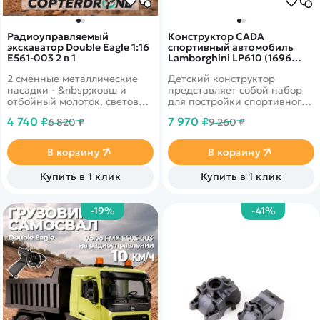
Радиоуправляемый
Конструктор CADA
экскаватор Double Eagle 1:16
спортивный автомобиль
E561-003 2 в 1
Lamborghini LP610 (1696
деталей) C61018W
2 сменные металлические
Детский конструктор
насадки - &nbsp;ковш и
представляет собой набор
отбойный молоток, световые
для постройки спортивного
и звуковые эффекты&nbsp;
автомобиля Lamborghini
4 740 ₽
7 970 ₽
6 820 ₽
9 260 ₽
LP610 и содержит 1696
деталей!
В корзину
В корзину
Купить в 1 клик
Купить в 1 клик
-19%
-41%