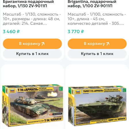
Бригантина подарочный
Brigantina, подарочный
набор, 1/130 ZV-9011П
набор, 1/100 ZV-9011П
Масштаб - 1/130, сложность -
Масштаб - 1/100, сложность -
10+, размеры - длина: 48 см,
10+, длина - 45 см,
деталей: 214. Самая
количество деталей - 305.
скоростная яхта конца XIX
Двумачтовое, быстрое судно
3 460 ₽
3 770 ₽
века, которая установила
в основном рассекающее
большое количество
воды Атлантического
рекордов на то время. В
океана. Один из основных
В корзину
В корзину
основном занималась
типов кораблей
перевозкой чая, но во время
используемых пиратами!
Купить в 1 клик
Купить в 1 клик
войны была
переоборудована под
логистику угля.