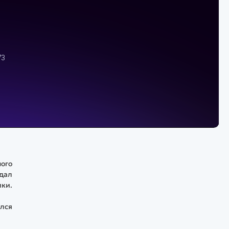
ого
адал
ики.
ился