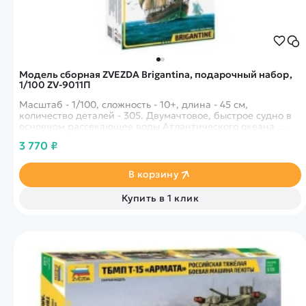
Модель сборная ZVEZDA Brigantina, подарочный набор,
1/100 ZV-9011П
Масштаб - 1/100, сложность - 10+, длина - 45 см,
количество деталей - 305. Двумачтовое, быстрое судно в
основном рассекающее воды Атлантического океана.
Один из основных типов кораблей используемых
3 770 ₽
пиратами!
В корзину
Купить в 1 клик