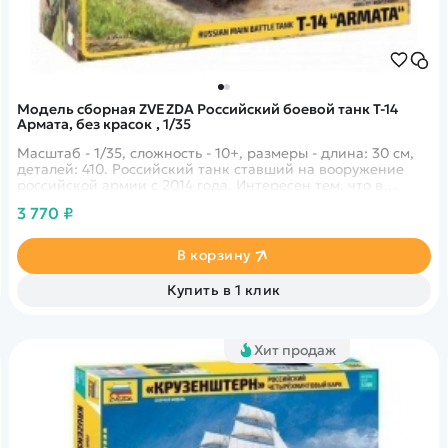
Модель сборная ZVEZDA Российский боевой танк Т-14
Армата, без красок , 1/35
Масштаб - 1/35, сложность - 10+, размеры - длина: 30 см,
деталей: 410. Российский танк ставший на вооружение
российской армии с 2014 года. Интересен тем, что в
башне танка этой модели не сидят люди, а сидят в
3 770 ₽
отдельном месте, специально разработанным для этого.
Модель поставляется без красок.
В корзину
Купить в 1 клик
Хит продаж