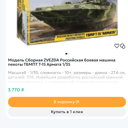
Модель Сборная ZVEZDA Российская боевая машина
пехоты ТБМПТ Т-15 Армата 1/35
Масштаб - 1/35, сложность - 10+, размеры - длина - 27.6 см,
деталей: 376. Новейшая разработка российской военной
промышленности, с невероятной степенью защиты на
уровне танка. Так же присутствуют ракетные носители.
3 770 ₽
В корзину
Купить в 1 клик