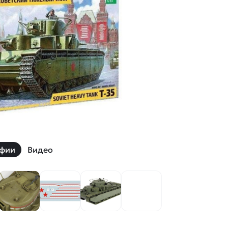
й
Заказать звонок
ки
ей ну пульте
Наши соцсети:
-30%
фии
Видео