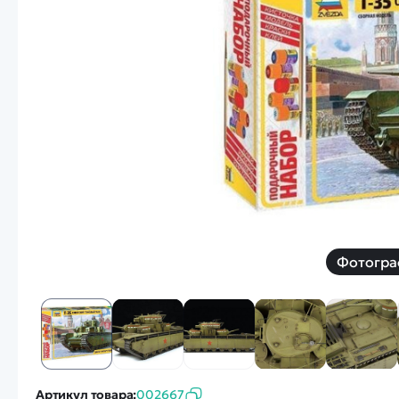
Смотреть
Запчасти
Дроны с 4k камеро
Уцененные товары
Просмотренные товары
Скид
Скоростной катер
Вертолетик для дет
Машины 1 к 10
Фотогра
Смотреть
Артикул товара:
002667