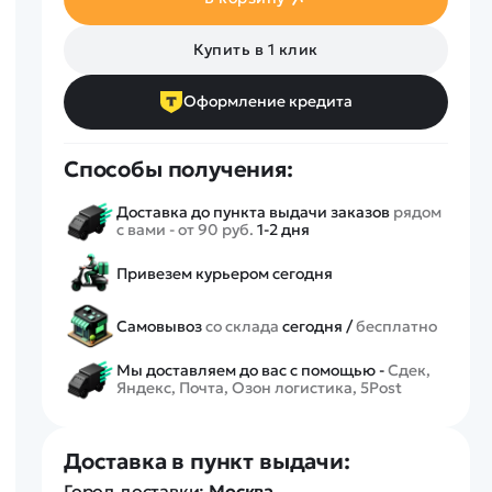
Спецтехника
Железные дороги
Купить в 1 клик
Конструкторы
Запчасти для моделей
Оформление кредита
Способы получения:
Доставка до пункта выдачи заказов
рядом
с вами - от 90 руб.
1-2 дня
Привезем курьером сегодня
Самовывоз
со склада
сегодня /
бесплатно
Мы доставляем до вас с помощью -
Сдек,
Яндекс, Почта, Озон логистика, 5Post
Доставка в пункт выдачи:
Город доставки:
Москва