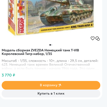
Модель сборная ZVEZDA Немецкий танк T-VIB
Королевский Тигр набор, 1/35
Масштаб - 1/35, сложность - 10+, длина - 29,5 см, деталей:
423. Немецкий танк времен Великой Отечественной
войны, а если быть точнее - начала 1944 года. Это один из
самых яростных и тяжелых немецких танков того времени.
3 770 ₽
В корзину
Купить в 1 клик