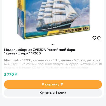
Модель сборная ZVEZDA Российский барк
"Крузенштерн", 1/200
Масштаб - 1/200, сложность - 10+, длина - 57,5 см, деталей:
474. Один из самый больших парусных судов, который был
создан в начале XX века. Четыре мачты позволяют
кораблю двигаться на высоких скоростях.
3 770 ₽
В корзину
Купить в 1 клик