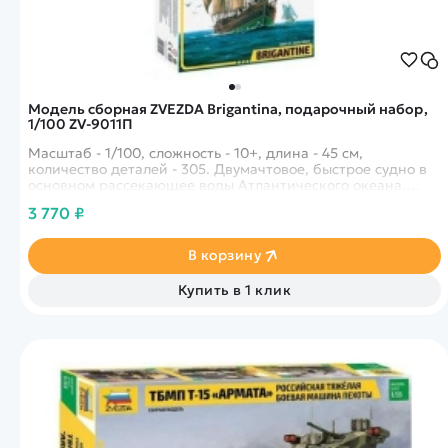
Модель сборная ZVEZDA Brigantina, подарочный набор,
1/100 ZV-9011П
Масштаб - 1/100, сложность - 10+, длина - 45 см,
количество деталей - 305. Двумачтовое, быстрое судно в
основном рассекающее воды Атлантического океана.
Один из основных типов кораблей используемых
3 770 ₽
пиратами!
В корзину
Купить в 1 клик