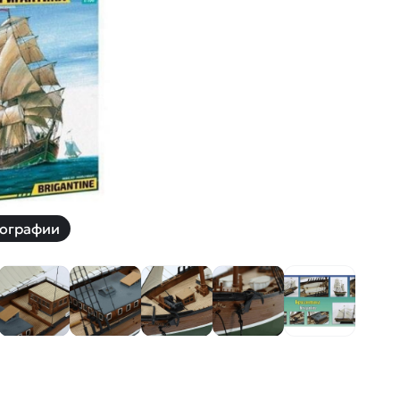
й
Заказать звонок
ки
ей ну пульте
Наши соцсети:
-30%
ографии