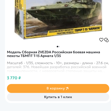
Модель Сборная ZVEZDA Российская боевая машина
пехоты ТБМПТ Т-15 Армата 1/35
Масштаб - 1/35, сложность - 10+, размеры - длина - 27.6 см,
деталей: 376. Новейшая разработка российской военной
промышленности, с невероятной степенью защиты на
уровне танка. Так же присутствуют ракетные носители.
3 770 ₽
В корзину
Купить в 1 клик