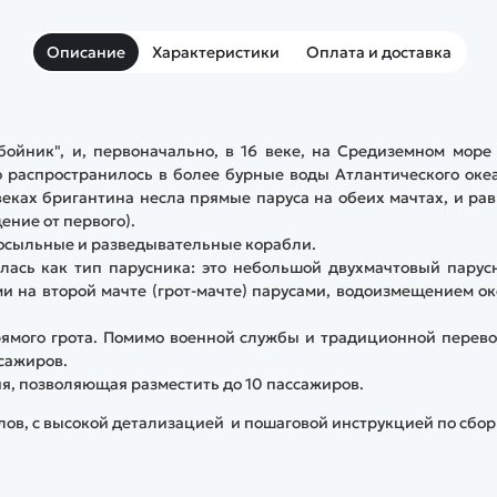
Описание
Характеристики
Оплата и доставка
збойник", и, первоначально, в 16 веке, на Средиземном море
о распространилось в более бурные воды Атлантического оке
 веках бригантина несла прямые паруса на обеих мачтах, и ра
ение от первого).
посыльные и разведывательные корабли.
лась как тип парусника: это небольшой двухмачтовый парус
и на второй мачте (грот-мачте) парусами, водоизмещением о
прямого грота. Помимо военной службы и традиционной перев
ссажиров.
я, позволяющая разместить до 10 пассажиров.
лов, с высокой детализацией и пошаговой инструкцией по сбор