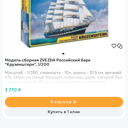
Модель сборная ZVEZDA Российский барк
"Крузенштерн", 1/200
Масштаб - 1/200, сложность - 10+, длина - 57,5 см, деталей:
474. Один из самый больших парусных судов, который был
создан в начале XX века. Четыре мачты позволяют
кораблю двигаться на высоких скоростях.
3 770 ₽
В корзину
Купить в 1 клик