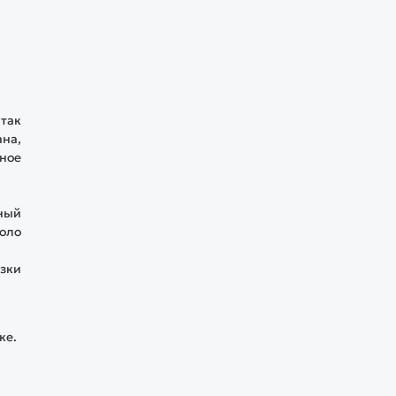
 так
ана,
вное
ный
коло
озки
ке.