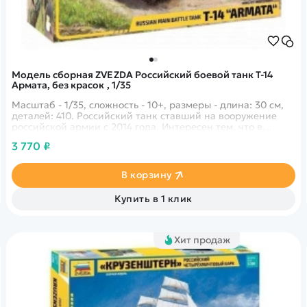
Модель сборная ZVEZDA Российский боевой танк Т-14
Армата, без красок , 1/35
Масштаб - 1/35, сложность - 10+, размеры - длина: 30 см,
деталей: 410. Российский танк ставший на вооружение
российской армии с 2014 года. Интересен тем, что в
башне танка этой модели не сидят люди, а сидят в
3 770 ₽
отдельном месте, специально разработанным для этого.
Модель поставляется без красок.
В корзину
Купить в 1 клик
Хит продаж