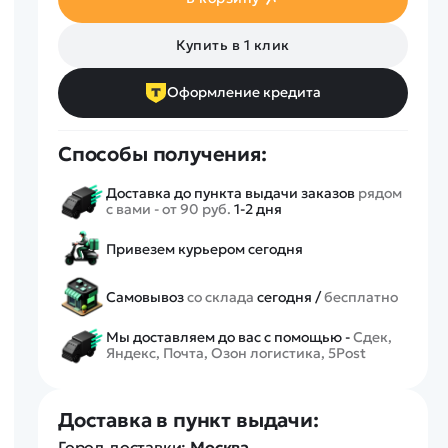
Спецтехника
Железные дороги
Купить в 1 клик
Конструкторы
Запчасти для моделей
Оформление кредита
Способы получения:
Доставка до пункта выдачи заказов
рядом
с вами - от 90 руб.
1-2 дня
Привезем курьером сегодня
Самовывоз
со склада
сегодня /
бесплатно
Мы доставляем до вас с помощью -
Сдек,
Яндекс, Почта, Озон логистика, 5Post
Доставка в пункт выдачи:
Город доставки:
Москва