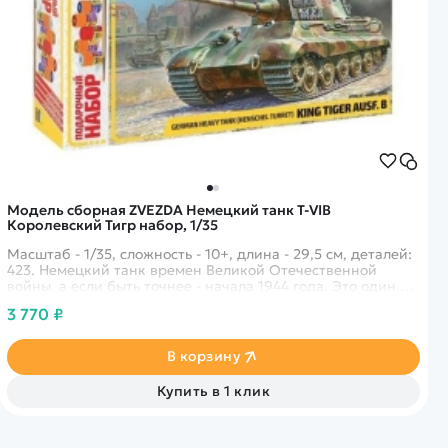
Модель сборная ZVEZDA Немецкий танк T-VIB
Королевский Тигр набор, 1/35
Масштаб - 1/35, сложность - 10+, длина - 29,5 см, деталей:
423. Немецкий танк времен Великой Отечественной
войны, а если быть точнее - начала 1944 года. Это один из
самых яростных и тяжелых немецких танков того времени.
3 770 ₽
В корзину
Купить в 1 клик