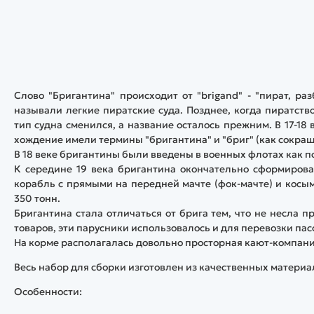
Слово "Бригантина" происходит от "brigand" - "пират, ра
называли легкие пиратские суда. Позднее, когда пиратств
тип судна сменился, а название осталось прежним. В 17-18
хождение имели термины "бригантина" и "бриг" (как сокращ
В 18 веке бригантины были введены в военных флотах как 
К середине 19 века бригантина окончательно сформирова
корабль с прямыми на передней мачте (фок-мачте) и косым
350 тонн.
Бригантина стала отличаться от брига тем, что не несла 
товаров, эти парусники использовалось и для перевозки па
На корме располагалась довольно просторная кают-компани
Весь набор для сборки изготовлен из качественных материа
Особенности: