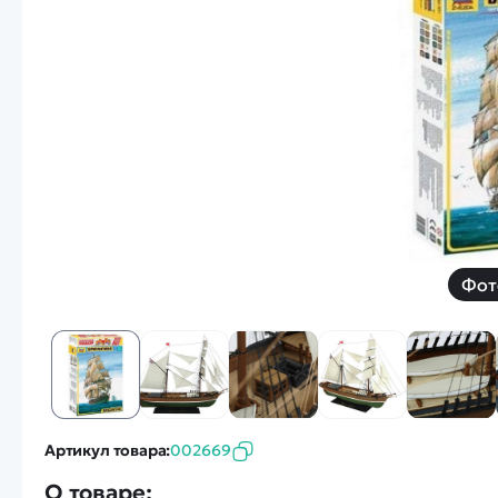
Смотреть
Запчасти
Дроны с 4k камеро
Уцененные товары
Просмотренные товары
Скид
Скоростной катер
Вертолетик для дет
Машины 1 к 10
Фот
Смотреть
Артикул товара:
002669
О товаре: