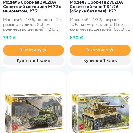
Модель Сборная ZVEZDA
Модель Сборная ZVEZDA
Советский мотоцикл М-72 с
Советский танк Т-34/76
минометом, 1:35
(сборка без клея), 1:72
Масштаб - 1/35, возраст - 7+,
Масштаб - 1/72, возраст -
размер - длина: 8,3 см,
10+, размер - длина: 11 см,
количество деталей: 121.
количество деталей: 63. Этот
Невероятный мотоцикл в
танк не нуждается в
730 ₽
830 ₽
модификации с миномётом
представлении.
на борту вызывал
Легендарный Т-34 со своей
настоящий ужас у врагов
огневой мощью надолго
В корзину
В корзину
нашей армии. Великолепная
оставил свой след в истории
детализация!
в годы Великой
Купить в 1 клик
Купить в 1 клик
Отечественной.