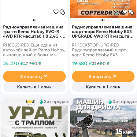
Радиоуправляемая машина
Радиоуправляемая машина
трагги Remo Hobby EVO-R
шорт-корс Remo Hobby EX3
4WD RTR масштаб 1:8 2.4G -
UPGRADE 4WD RTR масштаб
RH8065-RED
1:10 2.4G - RH10EX3TOP-UPG-
RH8065-RED Еще один из
RH10EX3TOP-UPG-RED
RED
автомобилей от Remo Hobby,
Радиоуправляемый шорт-
выполненный с большим
корс Remo Hobby EX3
вниманием к мельчайшим
UPGRADE в масштабе 1/10 с
24 270 ₽
19 380 ₽
27 760 ₽
21 600 ₽
деталям в масштабе 1:8. Это
бесколлекторным
машина с полным приводом,
двигателем в комплекте с Li-
имеющая высокие
Po аккумулятором и
В корзину
В корзину
технические
зарядным устройством.
характеристики. Она будет
Купить в 1 клик
Купить в 1 клик
устойчива при
маневрировании. Ее
управление ведется на
Хит продаж
Хит прода
частоте 2,4Ггц.