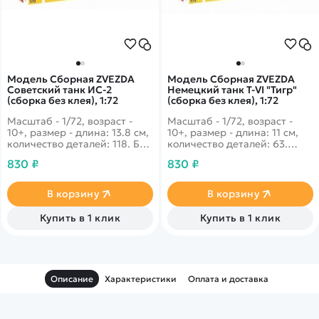
Модель Сборная ZVEZDA
Модель Сборная ZVEZDA
Советский танк ИС-2
Немецкий танк Т-VI "Тигр"
(сборка без клея), 1:72
(сборка без клея), 1:72
Масштаб - 1/72, возраст -
Масштаб - 1/72, возраст -
10+, размер - длина: 13.8 см,
10+, размер - длина: 11 см,
количество деталей: 118. Без
количество деталей: 63.
лишней скромности можно
Модификация 1943 года
830 ₽
830 ₽
сказать, что этот
этого небезызвестного танка
феномельно мощный танк
обладала возможностью
был одним из самых
установить радиостанцию, а
В корзину
В корзину
опасных огневых орудий во
также увеличить боевой
время Второй Мировой.
запас.
Купить в 1 клик
Купить в 1 клик
Описание
Характеристики
Оплата и доставка