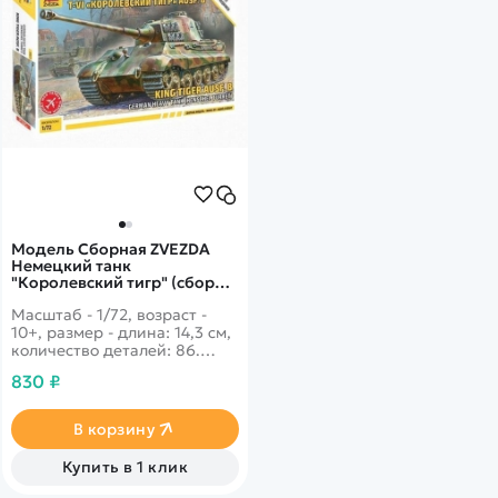
Модель Сборная ZVEZDA
Немецкий танк
"Королевский тигр" (сборка
без клея), 1:72
Масштаб - 1/72, возраст -
10+, размер - длина: 14,3 см,
количество деталей: 86.
Легендарный тяжёлый танк,
830 ₽
не просто так назвали
Королевским - он был
способен уничтожать танки
В корзину
врага на растоянии более
трёх километров!
Купить в 1 клик