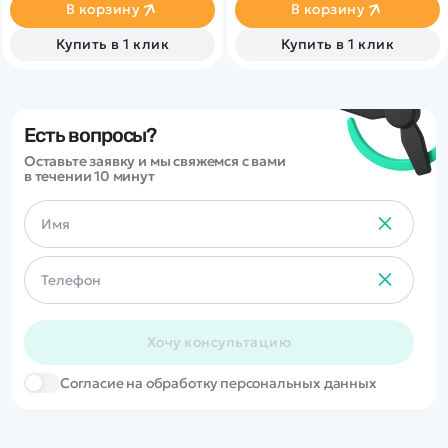
бесколлекторный двигатель.
В корзину
В корзину
Металлические детали
шасси и подвески.
Купить в 1 клик
Купить в 1 клик
Усиленный полный привод
4WD. Яркие светодиодные
фары.
Есть вопросы?
Оставьте заявку и мы свяжемся с вами
в течении 10 минут
Хочу консультацию
Cогласие на обработку персональных данных