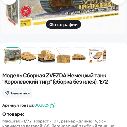
Дополнительный способ связи
WhatsApp/Мобильный
Есть вопрос? Можем связаться с вами
Фотографии
Заказать звонок
Наши соцсети:
Модель Сборная ZVEZDA Немецкий танк
"Королевский тигр" (сборка без клея), 1:72
Каталог
Поделиться
Квадрокоптеры
Артикул товара:
002829
Информация
Машинки
О товаре:
Танки
Масштаб - 1/72, возраст - 10+, размер - длина: 14,3 см,
Оптовые продажи
количество деталей: 86. Легендарный тяжёлый танк, не