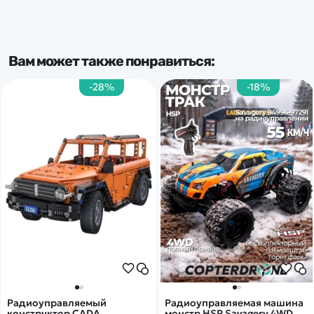
Вам может также понравиться:
-28%
-18%
Радиоуправляемый
Радиоуправляемая машина
конструктор CADA
монстр HSP Savagery 4WD