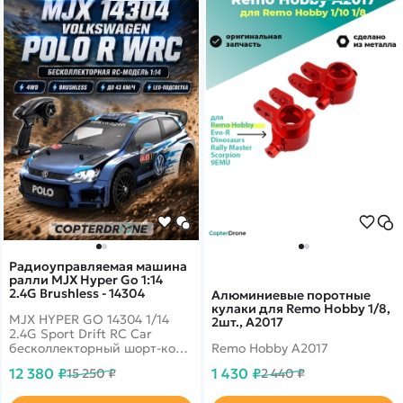
Радиоуправляемая машина
ралли MJX Hyper Go 1:14
2.4G Brushless - 14304
Алюминиевые поротные
кулаки для Remo Hobby 1/8,
MJX HYPER GO 14304 1/14
2шт., A2017
2.4G Sport Drift RC Car
бесколлекторный шорт-корс
Remo Hobby A2017
для дрифта и ралли. 2
12 380 ₽
1 430 ₽
15 250 ₽
2 440 ₽
комплекта сменных колес.
Скорость 43 км/ч,