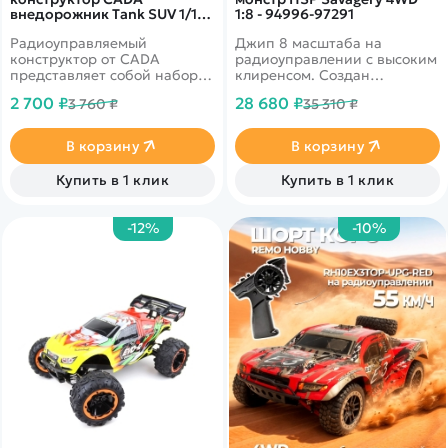
внедорожник Tank SUV 1/12
1:8 - 94996-97291
(561 деталь) - C51206W
Радиоуправляемый
Джип 8 масштаба на
конструктор от CADA
радиоуправлении с высоким
представляет собой набор
клиренсом. Создан
для постройки
специально для бездорожья.
2 700 ₽
28 680 ₽
3 760 ₽
35 310 ₽
внедорожника Tank SUV из
Машина обладает полным
561 деталей в масштабе 1/12.
приводом, а двигатель
Модель создана со всем
установлен
В корзину
В корзину
вниманием к деталям и
бесколлекторный с полной
полностью повторяет
влагозащитой. Разгоняется
Купить в 1 клик
Купить в 1 клик
внешний вид реального
до 65 км в час.
автомобиля.
-12%
-10%