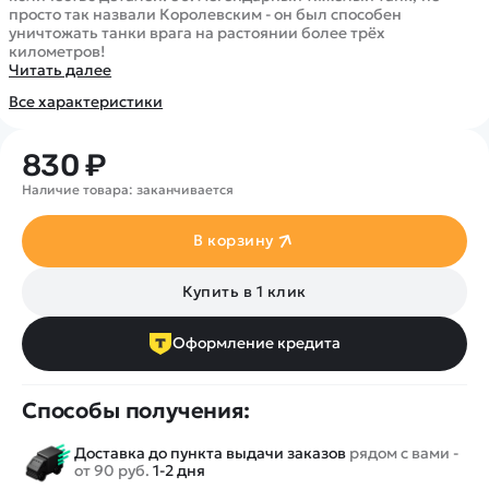
Покупателю
Вертолеты
Блог
просто так назвали Королевским - он был способен
уничтожать танки врага на растоянии более трёх
Катера
Статьи про беспилотники
километров!
Контакты
Роботы
Читать далее
Обзор квадрокоптеров
Оплата и доставка
Самолеты
Все характеристики
Аренда Квадрокоптеров
Помощь
Сборные модели
Покупка в кредит
Отследить заказ
Детские электромобили
830 ₽
Оплата на сайте
Спецтехника
Наличие товара: заканчивается
Железные дороги
В корзину
Конструкторы
Запчасти для моделей
Купить в 1 клик
Оформление кредита
Способы получения:
Доставка до пункта выдачи заказов
рядом с вами -
от 90 руб.
1-2 дня