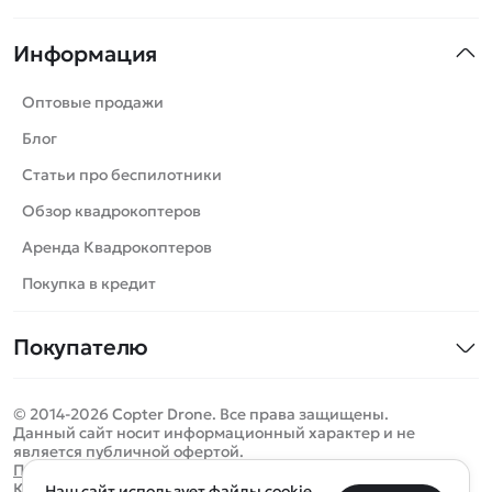
Квадрокоптеры
Информация
Машинки
Танки
Оптовые продажи
Вертолеты
Блог
Катера
Статьи про беспилотники
Роботы
Обзор квадрокоптеров
Самолеты
Аренда Квадрокоптеров
Сборные модели
Покупка в кредит
Детские электромобили
Покупателю
Спецтехника
Контакты
Железные дороги
© 2014-2026 Copter Drone. Все права защищены.
Оплата и доставка
Игрушки
Данный сайт носит информационный характер и не
является публичной офертой.
Помощь
Запчасти для моделей
Определить местоположение
Политика конфиденциальности
Карта сайта
Наш сайт использует файлы cookie