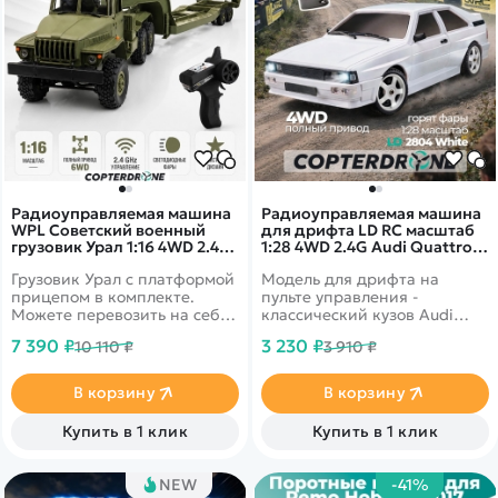
Радиоуправляемая машина
Радиоуправляемая машина
WPL Советский военный
для дрифта LD RC масштаб
грузовик Урал 1:16 4WD 2.4G
1:28 4WD 2.4G Audi Quattro
- WPLB-36-3
S1 - 2804 White
Грузовик Урал с платформой
Модель для дрифта на
прицепом в комплекте.
пульте управления -
Можете перевозить на себе
классический кузов Audi
другой грузовик Газ 66 WPL
Quattro S1. Имеет высокую
7 390 ₽
3 230 ₽
10 110 ₽
3 910 ₽
B24 или гусеничный
детализацию. В комплекте 2
вездеход Газ 71 WPL E-1.
комплекта колес для разных
Высокая детализация,
типов поверхностей. Полный
В корзину
В корзину
коллекторный мотор,
привод 4WD с мощным
полный карданный привод,
коллекторным мотором.
Купить в 1 клик
Купить в 1 клик
рессорная подвеска. Двери
Включаются фары со
и капот открываются.
светодиодными огнями.
Дальность до 100 м, время
NEW
-41%
работы 25 минут.