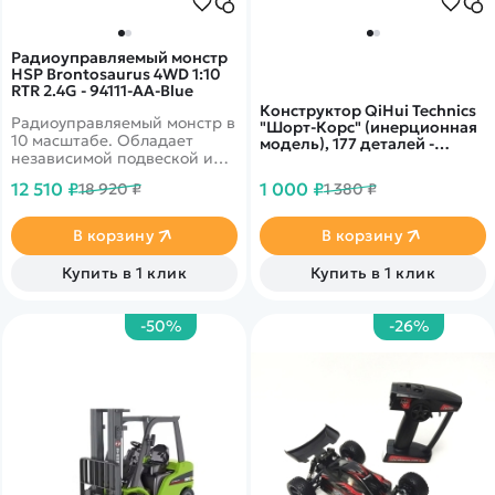
Радиоуправляемый монстр
HSP Brontosaurus 4WD 1:10
RTR 2.4G - 94111-AA-Blue
Конструктор QiHui Technics
Радиоуправляемый монстр в
"Шорт-Корс" (инерционная
10 масштабе. Обладает
модель), 177 деталей -
независимой подвеской и
QH5802
полным приводом.
12 510 ₽
1 000 ₽
18 920 ₽
1 380 ₽
Установлен качественный
коллекторный двигатель,
способный развивать
В корзину
В корзину
скорость до 35 км в час.
Клиренс - 3 см. Время игры
Купить в 1 клик
Купить в 1 клик
15-25 минут.
-50%
-26%