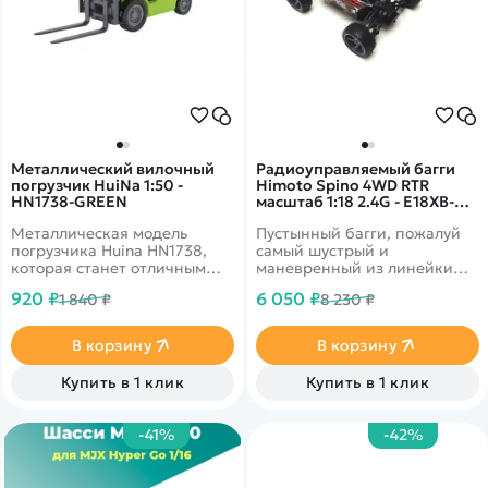
Металлический вилочный
Радиоуправляемый багги
погрузчик HuiNa 1:50 -
Himoto Spino 4WD RTR
HN1738-GREEN
масштаб 1:18 2.4G - E18XB-
28805R
Металлическая модель
Пустынный багги, пожалуй
погрузчика Huina HN1738,
самый шустрый и
которая станет отличным
маневренный из линейки
дополнением в коллекцию
E18 от Himoto. Прекрасно
920 ₽
6 050 ₽
1 840 ₽
8 230 ₽
уменьшенных копий
преодолевает препятствия,
спецтехники.
карапкается цепкими
покрышками по камням, а
В корзину
В корзину
на ровной гладкой дороге
Spino невероятно устойчив и
Купить в 1 клик
Купить в 1 клик
послушен в управлении.
Уменьшен вес и размер
пульта, его стало удобнее
-41%
-42%
держать и управлять
машиной.