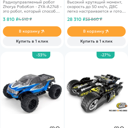
Радиоуправляемый робот
Высокий крутящий момент,
Zhorya РобоКоп - ZYA-A2748 -
скорость до 50 км/ч, ДВС
это робот, который способен
легко настраивается и готов
двигаться во всех
к заездам сразу после
3 810 ₽
28 310 ₽
4 510 ₽
33 860 ₽
направлениях, стрелять
обкатки мотора
ракетами. Интерактивные
глаза выражают эмоции
В корзину
В корзину
робота, опускается забрало.
Игрушка порадует стильным
Купить в 1 клик
Купить в 1 клик
дизайном и отличным
качеством. Работает от
встроенного аккумулятора
-33%
-27%
заряжающегося через USB.
Потрясающий подарок
ребенку, который сможет
полностью его увлечь.