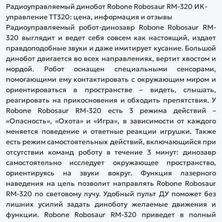
Радиоуправляемый динобот Robone Robosaur RM-320 ИК-
управление TT320: цена, информация и отзывы
Радиоуправляемый робот-динозавр Robone Robosaur RM-
320 выглядит и ведет себя совсем как настоящий, издает
правдоподобные звуки и даже имитирует кусание. Большой
динобот двигается во всех направлениях, вертит хвостом и
мордой. Робот оснащен специальными сенсорами,
помогающими ему контактировать с окружающим миром и
ориентироваться в пространстве – видеть, слышать,
реагировать на прикосновения и обходить препятствия. У
Robone Robosaur RM-320 есть 3 режима действий –
«Опасность», «Охота» и «Игра», в зависимости от каждого
меняется поведение и ответные реакции игрушки. Также
есть режим самостоятельных действий, включающийся при
отсутствии команд роботу в течение 3 минут: динозавр
самостоятельно исследует окружающее пространство,
ориентируясь на звуки вокруг. Функция лазерного
наведения на цель позволит направлять Robone Robosaur
RM-320 по световому лучу. Удобный пульт ДУ поможет без
лишних усилий задать диноботу желаемые движения и
функции. Robone Robosaur RM-320 приведет в полный