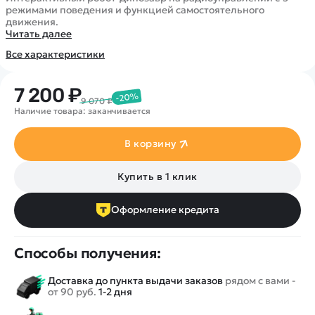
Покупателю
Вертолеты
Блог
режимами поведения и функцией самостоятельного
движения.
Катера
Статьи про беспилотники
Контакты
Читать далее
Роботы
Обзор квадрокоптеров
Оплата и доставка
Все характеристики
Самолеты
Аренда Квадрокоптеров
Помощь
Сборные модели
Покупка в кредит
7 200 ₽
Отследить заказ
-20%
Детские электромобили
9 070 ₽
Наличие товара: заканчивается
Оплата на сайте
Спецтехника
Железные дороги
В корзину
Конструкторы
Купить в 1 клик
Запчасти для моделей
Оформление кредита
Способы получения:
Доставка до пункта выдачи заказов
рядом с вами -
от 90 руб.
1-2 дня