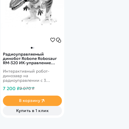
Радиоуправляемый
динобот Robone Robosaur
RM-320 ИК-управление
TT320
Интерактивный робот-
динозавр на
радиоуправлении с 3
режимами поведения и
7 200 ₽
9 070 ₽
функцией самостоятельного
движения.
В корзину
Купить в 1 клик