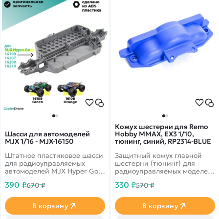
Кожух шестерни для Remo
Шасси для автомоделей
Hobby MMAX, EX3 1/10,
MJX 1/16 - MJX-16150
тюнинг, синий, RP2314-BLUE
Штатное пластиковое шасси
Защитный кожух главной
для радиоуправляемых
шестерни (тюнинг) для
автомоделей MJX Hyper Go
радиоуправляемых моделей
16108, 16207, 16208, 16209,
Remo Hobby масштаба 1/10.
390 ₽
330 ₽
670 ₽
570 ₽
16210 масштаба 1/16.
В корзину
В корзину