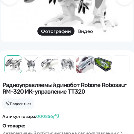
Дополнительный способ связи
WhatsApp/Мобильный
Есть вопрос? Можем связаться с вами
Фотографии
Видео
Заказать звонок
Наши соцсети:
Радиоуправляемый динобот Robone Robosaur
RM-320 ИК-управление TT320
Каталог
Поделиться
Квадрокоптеры
Информация
Артикул товара:
000856
Машинки
О товаре:
Танки
Оптовые продажи
Интерактивный робот-динозавр на радиоуправлении с 3