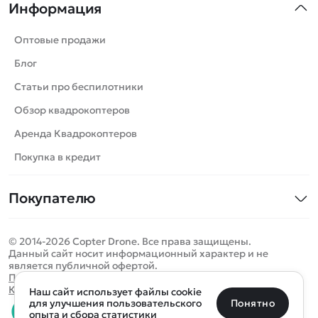
Информация
Машинки
Танки
Оптовые продажи
Вертолеты
Блог
Катера
Статьи про беспилотники
Роботы
Обзор квадрокоптеров
Самолеты
Аренда Квадрокоптеров
Сборные модели
Покупка в кредит
Детские электромобили
Покупателю
Спецтехника
Контакты
Железные дороги
© 2014-2026 Copter Drone. Все права защищены.
Оплата и доставка
Игрушки
Данный сайт носит информационный характер и не
является публичной офертой.
Помощь
Запчасти для моделей
Определить местоположение
Политика конфиденциальности
Карта сайта
Наш сайт использует файлы cookie
Отследить заказ
Бренды
Санкт-Петербург
Москва
Майкоп
Уфа
Понятно
для улучшения пользовательского
опыта и сбора статистики
Оплата на сайте