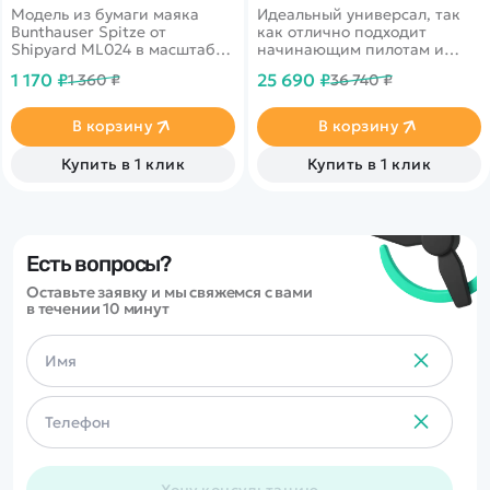
Модель из бумаги маяка
Идеальный универсал, так
Bunthauser Spitze от
как отлично подходит
Shipyard ML024 в масштабе
начинающим пилотам и
1/72.
профи. Благодаря
1 170 ₽
25 690 ₽
1 360 ₽
36 740 ₽
увеличенной площади
крыла он стабилен и прост в
управлении для новичков.
В корзину
В корзину
Купить в 1 клик
Купить в 1 клик
Есть вопросы?
Оставьте заявку и мы свяжемся с вами
в течении 10 минут
Хочу консультацию