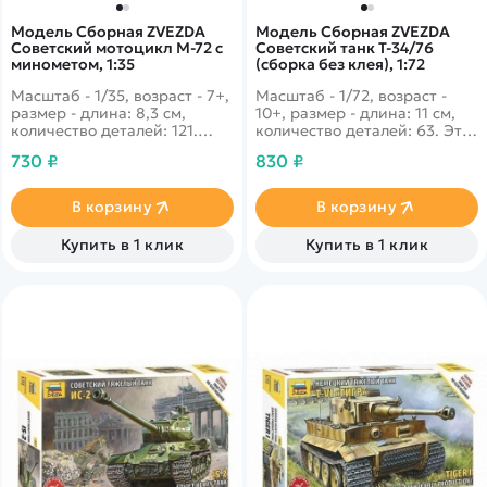
Модель Сборная ZVEZDA
Модель Сборная ZVEZDA
Советский мотоцикл М-72 с
Советский танк Т-34/76
минометом, 1:35
(сборка без клея), 1:72
Масштаб - 1/35, возраст - 7+,
Масштаб - 1/72, возраст -
размер - длина: 8,3 см,
10+, размер - длина: 11 см,
количество деталей: 121.
количество деталей: 63. Этот
Невероятный мотоцикл в
танк не нуждается в
730 ₽
830 ₽
модификации с миномётом
представлении.
на борту вызывал
Легендарный Т-34 со своей
настоящий ужас у врагов
огневой мощью надолго
В корзину
В корзину
нашей армии. Великолепная
оставил свой след в истории
детализация!
в годы Великой
Купить в 1 клик
Купить в 1 клик
Отечественной.