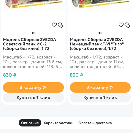
Модель Сборная ZVEZDA
Модель Сборная ZVEZDA
Советский танк ИС-2
Немецкий танк Т-VI "Тигр"
(сборка без клея), 1:72
(сборка без клея), 1:72
Масштаб - 1/72, возраст -
Масштаб - 1/72, возраст -
10+, размер - длина: 13.8 см,
10+, размер - длина: 11 см,
количество деталей: 118. Без
количество деталей: 63.
лишней скромности можно
Модификация 1943 года
830 ₽
830 ₽
сказать, что этот
этого небезызвестного танка
феномельно мощный танк
обладала возможностью
был одним из самых
установить радиостанцию, а
В корзину
В корзину
опасных огневых орудий во
также увеличить боевой
время Второй Мировой.
запас.
Купить в 1 клик
Купить в 1 клик
Описание
Характеристики
Оплата и доставка