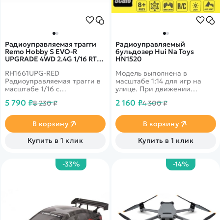
Радиоуправляемая трагги
Радиоуправляемый
Remo Hobby S EVO-R
бульдозер Hui Na Toys
UPGRADE 4WD 2.4G 1/16 RTR
HN1520
RH1661UPG-RED
RH1661UPG-RED
Модель выполнена в
Радиоуправляемая трагги в
масштабе 1:14 для игр на
масштабе 1/16 с
улице. При движении
коллекторным двигателем
бульдозер издает звуковые
5 790 ₽
2 160 ₽
8 230 ₽
4 300 ₽
390 класса и
эффекты мотора и работы
влагозащищенным
приводов. При движении
приемником 3 в 1.
назад включается сигнал
В корзину
В корзину
Тюнинговые детали
заднего хода.
установлены сразу на
Купить в 1 клик
Купить в 1 клик
заводе.
-33%
-14%