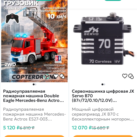
Радиоуправляемая
Сервомашинка цифровая JX
пожарная машина Double
Servo B70
Eagle Mercedes-Benz Actros,
(87г/72/0.10/12.0V)
брызгает водой 1:20 - E527-
бесколлекторная, Full metal
Радиоуправляемая
Мощный цифровой
003
JXS-B70
пожарная машина Mercedes-
сервопривод JX B70 с
Benz Actros E527-003
бесколлекторным мотором,
масштаб 1:20 – это
стальным редуктором в
5 120 ₽
12 070 ₽
6 810 ₽
15 680 ₽
реалистичная модель
алюминиевом корпусе. Вес:
пожарной машины,
87 г, усилие на валу: 61 кг/см