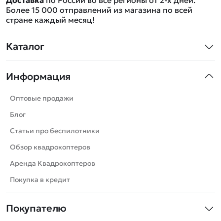
Более 15 000 отправлений из магазина по всей
стране каждый месяц!
Каталог
Квадрокоптеры
Информация
Машинки
Танки
Оптовые продажи
Вертолеты
Блог
Катера
Статьи про беспилотники
Роботы
Обзор квадрокоптеров
Самолеты
Аренда Квадрокоптеров
Сборные модели
Покупка в кредит
Детские электромобили
Покупателю
Спецтехника