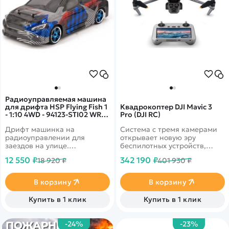
Радиоуправляемая машина
для дрифта HSP Flying Fish 1
Квадрокоптер DJI Mavic 3
- 1:10 4WD - 94123-STI02 WRX
Pro (DJI RC)
STI
Дрифт машинка на
Система с тремя камерами
радиоуправлении для
открывает новую эру
заездов на улице.
беспилотных устройств,
Долговечный Ni-Mh 7.2V
вмещая три датчика и
12 550 ₽
342 190 ₽
18 920 ₽
401 930 ₽
2000mAh аккумулятор.
объективы с разным
Подготовленные для дрифта
фокусным расстоянием. 5.1k
колеса. Автомобиль снабжен
видео 30 кадров в секунду.
В корзину
В корзину
полным приводом 4WD и
Дальность полета 15 км с
специальными колесами.
передачей онлайн видео
Купить в 1 клик
Купить в 1 клик
Кузов WRX STI
1080p. 46 минут в полете.
Датчики облета
препятствий по всем
-24%
-23%
направлениям