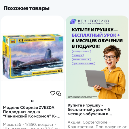
Похожие товары
Купите игрушку -
Модель Сборная ZVEZDA
бесплатный урок + 6
Подводная лодка
месяцев обучения в
“Ленинский Комсомол” К-3,
подарок!
1:350
Акция! Copterdrone +
Масштаб - 1/350, возраст -
Квантастика. При покупке от
10+, размер - длина: 30,5 см,