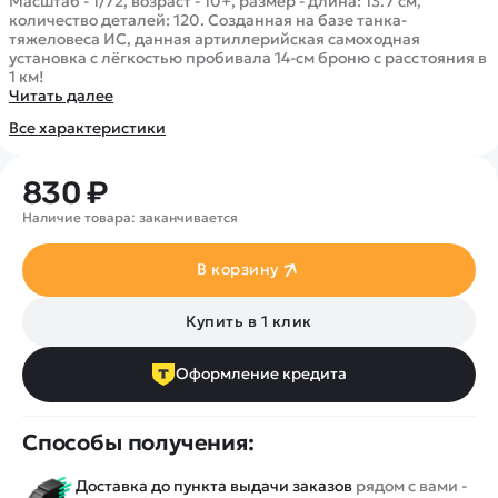
Покупателю
Масштаб - 1/72, возраст - 10+, размер - длина: 13.7 см,
Вертолеты
Блог
количество деталей: 120. Созданная на базе танка-
Катера
тяжеловеса ИС, данная артиллерийская самоходная
Статьи про беспилотники
Контакты
установка с лёгкостью пробивала 14-см броню с расстояния в
Роботы
Обзор квадрокоптеров
1 км!
Оплата и доставка
Читать далее
Самолеты
Аренда Квадрокоптеров
Помощь
Все характеристики
Сборные модели
Покупка в кредит
Отследить заказ
Детские электромобили
Оплата на сайте
830 ₽
Спецтехника
Наличие товара: заканчивается
Железные дороги
Конструкторы
В корзину
Запчасти для моделей
Купить в 1 клик
Оформление кредита
Способы получения:
Доставка до пункта выдачи заказов
рядом с вами -