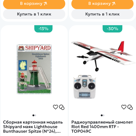
управляя которой ребенок
(11.1V), 72 кг/см (12.0V),
В корзину
В корзину
сможет ощутить все эмоции
скорость: 0.12 с/60° (11.1V),
спасательной операции по
0.10 с/60° (12.0V).
Купить в 1 клик
Купить в 1 клик
тушению пожара.
-13%
-30%
Сборная картонная модель
Радиоуправляемый самолет
Shipyard маяк Lighthouse
Riot Red 1400mm RTF -
Bunthauser Spitze (№24),
TOP049C
1/72 - ML024