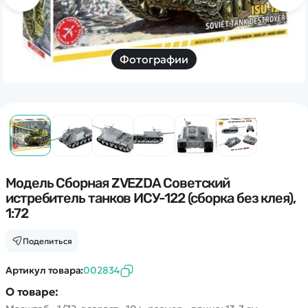
Дополнительный способ связи
WhatsApp/Мобильный
Есть вопрос? Можем связаться с вами
Фотографии
Заказать звонок
Наши соцсети:
Модель Сборная ZVEZDA Советский
истребитель танков ИСУ-122 (сборка без клея),
1:72
Каталог
Поделиться
Квадрокоптеры
Информация
Артикул товара:
002834
Машинки
О товаре:
Танки
Оптовые продажи