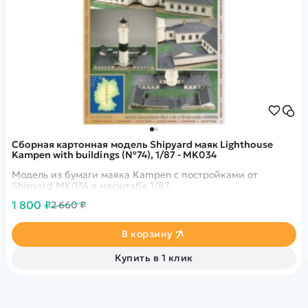
Сборная картонная модель Shipyard маяк Lighthouse
Kampen with buildings (№74), 1/87 - MK034
Модель из бумаги маяка Kampen с постройками от
Shipyard MK034 в масштабе 1/87.
1 800 ₽
2 660 ₽
В корзину
Купить в 1 клик