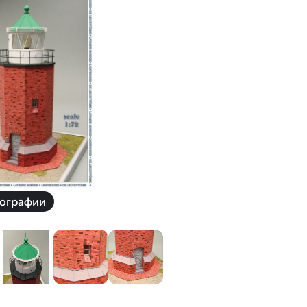
й
Заказать звонок
ки
ей ну пульте
Наши соцсети:
-30%
ографии