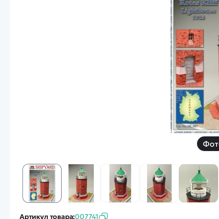
Смотреть
Запчасти
Дроны с 4k камеро
Уцененные товары
Просмотренные товары
Скид
Скоростной катер
Вертолетик для дет
Машины 1 к 10
Фот
Смотреть
Артикул товара:
007741