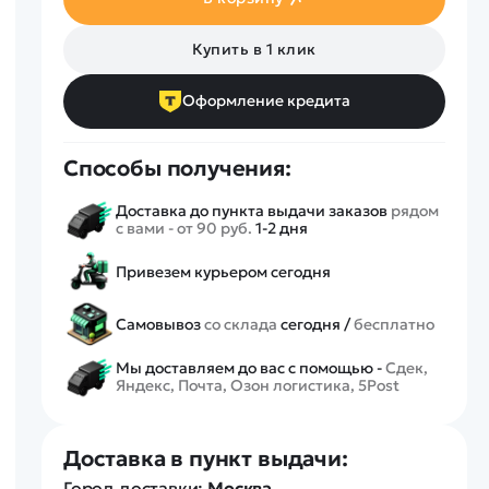
Спецтехника
Железные дороги
Купить в 1 клик
Конструкторы
Запчасти для моделей
Оформление кредита
Способы получения:
Доставка до пункта выдачи заказов
рядом
с вами - от 90 руб.
1-2 дня
Привезем курьером сегодня
Самовывоз
со склада
сегодня /
бесплатно
Мы доставляем до вас с помощью -
Сдек,
Яндекс, Почта, Озон логистика, 5Post
Доставка в пункт выдачи:
Город доставки:
Москва