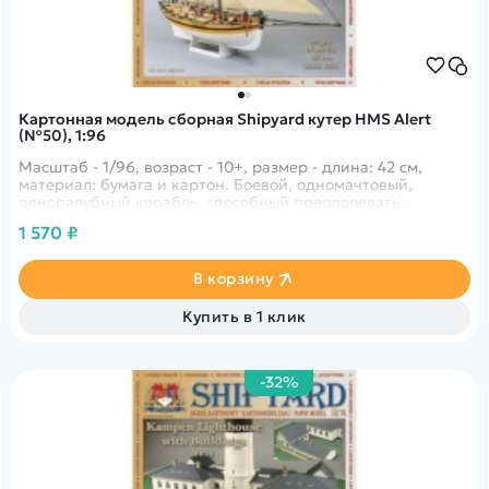
Картонная модель сборная Shipyard кутер HMS Alert
(№50), 1:96
Масштаб - 1/96, возраст - 10+, размер - длина: 42 см,
материал: бумага и картон. Боевой, одномачтовый,
однопалубный корабль, способный преодолевать
большие расстояния на выскоих скоростях. Был активно
1 570 ₽
используемый в конце 18 века и участовал в баталиях
протиф французского флота.
В корзину
Купить в 1 клик
-32%