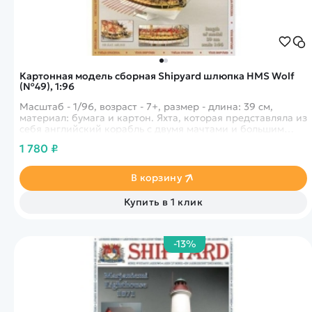
Картонная модель сборная Shipyard шлюпка HMS Wolf
(№49), 1:96
Масштаб - 1/96, возраст - 7+, размер - длина: 39 см,
материал: бумага и картон. Яхта, которая представляла из
себя английский корабль с двумя мачтами и большим
количеством мест для гребли. Участвовала в водных
1 780 ₽
баталиях в конце XVIII века.
В корзину
Купить в 1 клик
-13%