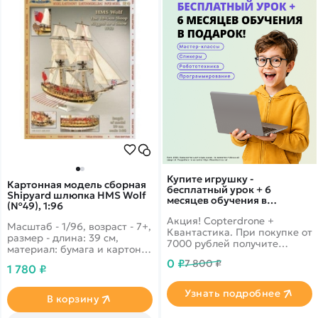
Купите игрушку -
Картонная модель сборная
бесплатный урок + 6
Shipyard шлюпка HMS Wolf
месяцев обучения в
(№49), 1:96
подарок!
Акция! Copterdrone +
Масштаб - 1/96, возраст - 7+,
Квантастика. При покупке от
размер - длина: 39 см,
7000 рублей получите
материал: бумага и картон.
уникальное предложение от
Яхта, которая представляла
0 ₽
7 800 ₽
нашего партнера
1 780 ₽
из себя английский корабль
с двумя мачтами и большим
Узнать подробнее
количеством мест для
В корзину
гребли. Участвовала в
водных баталиях в конце