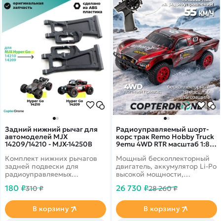
Задний нижний рычаг для
Радиоуправляемый шорт-
автомоделей MJX
корс трак Remo Hobby Truck
14209/14210 - MJX-14250B
9emu 4WD RTR масштаб 1:8
2.4G - RH8025-RED
Комплект нижних рычагов
Мощный бесколлекторный
задней подвески для
двигатель, аккумулятор Li-Po
радиоуправляемых
высокой мощности,
автомоделей MJX Hyper Go
влагозащищенная
180 ₽
26 730 ₽
310 ₽
28 260 ₽
14209, 14210 масштаба 1/14.
электроника,
бесколлекторный регулятор
оборотов, высокая
В корзину
В корзину
износостойкость резины,