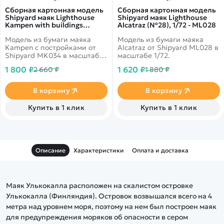
Сборная картонная модель
Сборная картонная модель
Shipyard маяк Lighthouse
Shipyard маяк Lighthouse
Kampen with buildings
Alcatraz (№28), 1/72 - ML028
(№74), 1/87 - MK034
Модель из бумаги маяка
Модель из бумаги маяка
Kampen с постройками от
Alcatraz от Shipyard ML028 в
Shipyard MK034 в масштабе
масштабе 1/72.
1/87.
1 800 ₽
1 620 ₽
2 660 ₽
1 880 ₽
В корзину
В корзину
Купить в 1 клик
Купить в 1 клик
Описание
Характеристики
Оплата и доставка
Маяк Улькокалла расположен на скалистом островке
Улькокалла (Финляндия). Островок возвышался всего на 4
метра над уровнем моря, поэтому на нем был построен маяк
для предупреждения моряков об опасности в сером