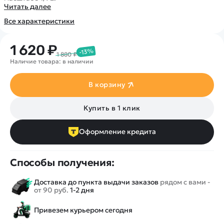
Покупателю
Вертолеты
Блог
Читать далее
Катера
Статьи про беспилотники
Все характеристики
Контакты
Роботы
Обзор квадрокоптеров
Оплата и доставка
Самолеты
1 620 ₽
Аренда Квадрокоптеров
-13%
Помощь
1 880 ₽
Сборные модели
Покупка в кредит
Наличие товара: в наличии
Отследить заказ
Детские электромобили
Оплата на сайте
В корзину
Спецтехника
Железные дороги
Купить в 1 клик
Конструкторы
Запчасти для моделей
Оформление кредита
Способы получения:
Доставка до пункта выдачи заказов
рядом с вами -
от 90 руб.
1-2 дня
Привезем курьером сегодня