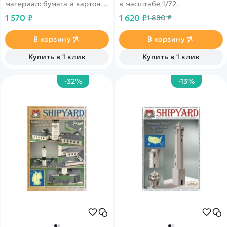
материал: бумага и картон.
в масштабе 1/72.
Боевой, одномачтовый,
1 570 ₽
1 620 ₽
1 880 ₽
однопалубный корабль,
способный преодолевать
большие расстояния на
В корзину
В корзину
выскоих скоростях. Был
активно используемый в
Купить в 1 клик
Купить в 1 клик
конце 18 века и участовал в
баталиях протиф
французского флота.
-32%
-13%