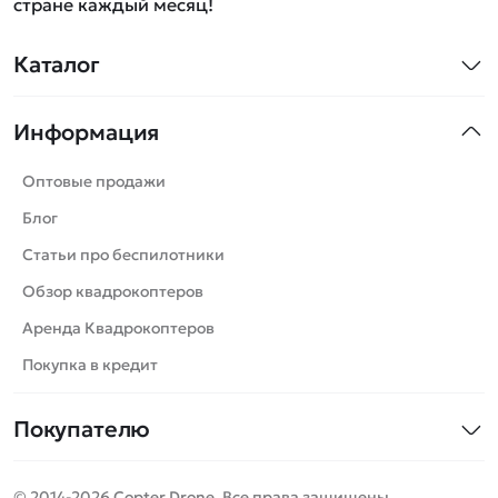
стране каждый месяц!
Каталог
Квадрокоптеры
Информация
Машинки
Танки
Оптовые продажи
Вертолеты
Блог
Катера
Статьи про беспилотники
Роботы
Обзор квадрокоптеров
Самолеты
Аренда Квадрокоптеров
Сборные модели
Покупка в кредит
Детские электромобили
Покупателю
Спецтехника
Контакты
Железные дороги
© 2014-2026 Copter Drone. Все права защищены.