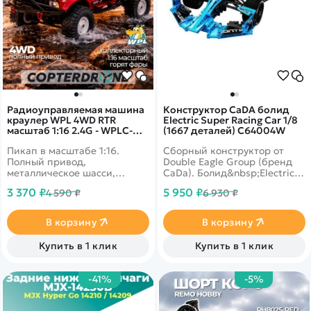
Радиоуправляемая машина
Конструктор CaDA болид
краулер WPL 4WD RTR
Electric Super Racing Car 1/8
масштаб 1:16 2.4G - WPLC-
(1667 деталей) C64004W
14R-Red
Пикап в масштабе 1:16.
Сборный конструктор от
Полный привод,
Double Eagle Group (бренд
металлическое шасси,
CaDa). Болид&nbsp;Electric
высококачественные шины
Super Racing Car из 1667
3 370 ₽
5 950 ₽
4 590 ₽
6 930 ₽
TPR. Корпус выполнен в
деталей, все колеса
вишнёвом цвете.
оборудованы подвеской,
передние колеса
В корзину
В корзину
поворачиваются при
повороте руля, задние
Купить в 1 клик
Купить в 1 клик
связаны с двигателем. Цвет -
синий, черный.
-41%
-5%