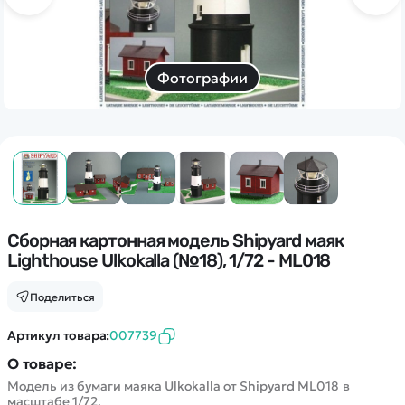
Дополнительный способ связи
WhatsApp/Мобильный
Есть вопрос? Можем связаться с вами
Фотографии
Заказать звонок
Наши соцсети:
Сборная картонная модель Shipyard маяк
Lighthouse Ulkokalla (№18), 1/72 - ML018
Каталог
Поделиться
Квадрокоптеры
Артикул товара:
007739
Информация
Машинки
О товаре:
Танки
Модель из бумаги маяка Ulkokalla от Shipyard ML018 в
Оптовые продажи
масштабе 1/72.