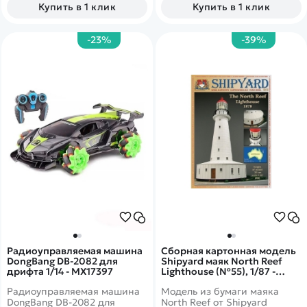
адекватная цена позволяют
Купить в 1 клик
Купить в 1 клик
этой машине иметь
безоговорочные
преимущества перед
-23%
-39%
конкурентами.
Радиоуправляемая машина
Сборная картонная модель
DongBang DB-2082 для
Shipyard маяк North Reef
дрифта 1/14 - MX17397
Lighthouse (№55), 1/87 -
MK024
Радиоуправляемая машина
Модель из бумаги маяка
DongBang DB-2082 для
North Reef от Shipyard