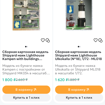
Сборная картонная модель
Сборная картонная модель
Shipyard маяк Lighthouse
Shipyard маяк Lighthouse
Kampen with buildings
Ulkokalla (№18), 1/72 - ML018
(№74), 1/87 - MK034
Модель из бумаги маяка
Модель из бумаги маяка
Kampen с постройками от
Ulkokalla от Shipyard ML018
Shipyard MK034 в масштабе
в масштабе 1/72.
1/87.
1 800 ₽
1 620 ₽
2 660 ₽
1 880 ₽
В корзину
В корзину
Купить в 1 клик
Купить в 1 клик