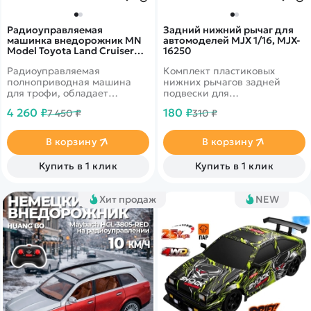
Радиоуправляемая
Задний нижний рычаг для
машинка внедорожник MN
автомоделей MJX 1/16, MJX-
Model Toyota Land Cruiser
16250
LC79 4WD 1:12 - MN-82S-
Радиоуправляемая
Комплект пластиковых
SILVER
полноприводная машина
нижних рычагов задней
для трофи, обладает
подвески для
великолепной
радиоуправляемых
4 260 ₽
180 ₽
7 450 ₽
310 ₽
проходимостью и высоким
автомоделей MJX масштаба
качеством изготовления.
1/16.
В корзину
В корзину
Купить в 1 клик
Купить в 1 клик
Хит продаж
NEW