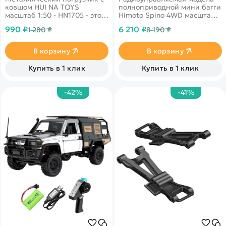
ковшом HUI NA TOYS
полноприводной мини багги
масштаб 1:50 - HN1705 - это
Himoto Spino 4WD масштаба
металлический погрузчик от
1:18 с коллекторным
990 ₽
6 210 ₽
1 280 ₽
8 190 ₽
компании Hui Na Toys в
электродвигателем,
масштабе 1:50. Погрузчик
влагозащищенным
имеет реалистичный
регулятором скорости и
В корзину
В корзину
дизайн, благодаря которому
аппаратурой управления
ничем не отличается от
2.4GHZ .
Купить в 1 клик
Купить в 1 клик
настоящего.
-42%
-41%