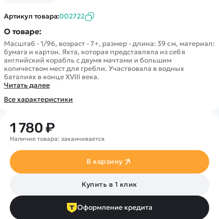
Покупателю
Вертолеты
Блог
Катера
Артикул товара:
002722
Статьи про беспилотники
Контакты
Роботы
О товаре:
Обзор квадрокоптеров
Оплата и доставка
Самолеты
Масштаб - 1/96, возраст - 7+, размер - длина: 39 см, материал:
Аренда Квадрокоптеров
Помощь
бумага и картон. Яхта, которая представляла из себя
Сборные модели
английский корабль с двумя мачтами и большим
Покупка в кредит
Отследить заказ
количеством мест для гребли. Участвовала в водных
Детские электромобили
баталиях в конце XVIII века.
Оплата на сайте
Спецтехника
Читать далее
Железные дороги
Все характеристики
Конструкторы
1 780 ₽
Запчасти для моделей
Наличие товара: заканчивается
В корзину
Купить в 1 клик
Оформление кредита