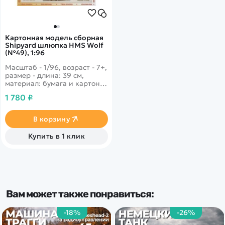
Картонная модель сборная
Shipyard шлюпка HMS Wolf
(№49), 1:96
Масштаб - 1/96, возраст - 7+,
размер - длина: 39 см,
материал: бумага и картон.
Яхта, которая представляла
1 780 ₽
из себя английский корабль
с двумя мачтами и большим
количеством мест для
В корзину
гребли. Участвовала в
водных баталиях в конце
Купить в 1 клик
XVIII века.
Вам может также понравиться:
-18%
-26%