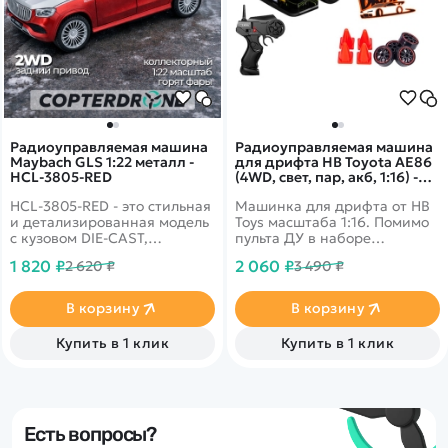
Радиоуправляемая машина
Радиоуправляемая машина
Maybach GLS 1:22 металл -
для дрифта HB Toyota AE86
HCL-3805-RED
(4WD, свет, пар, акб, 1:16) -
SC16A16
HCL-3805-RED - это стильная
Машинка для дрифта от HB
и детализированная модель
Toys масштаба 1:16. Помимо
с кузовом DIE-CAST,
пульта ДУ в наборе
светодиодной подсветкой
поставляются запасные
1 820 ₽
2 060 ₽
2 620 ₽
3 490 ₽
фар и эффектным
колеса, ключ для смены
парогенератором с
колес, зарядное устройство
подсветкой.
и аккумулятор. Из
В корзину
В корзину
Открывающиеся двери,
выхлопной трубы можно
капот и багажник делают
активировать спрей-пар, а
Купить в 1 клик
Купить в 1 клик
модель максимально
фары светятся во время
реалистичной. Отличный
движения.
вариант для игры и подарка.
Есть вопросы?