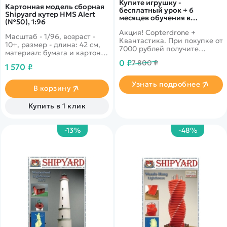
Купите игрушку -
Картонная модель сборная
бесплатный урок + 6
Shipyard кутер HMS Alert
месяцев обучения в
(№50), 1:96
подарок!
Акция! Copterdrone +
Масштаб - 1/96, возраст -
Квантастика. При покупке от
10+, размер - длина: 42 см,
7000 рублей получите
материал: бумага и картон.
уникальное предложение от
Боевой, одномачтовый,
0 ₽
7 800 ₽
нашего партнера
1 570 ₽
однопалубный корабль,
способный преодолевать
Узнать подробнее
большие расстояния на
В корзину
выскоих скоростях. Был
активно используемый в
Купить в 1 клик
конце 18 века и участовал в
баталиях протиф
французского флота.
-13%
-48%