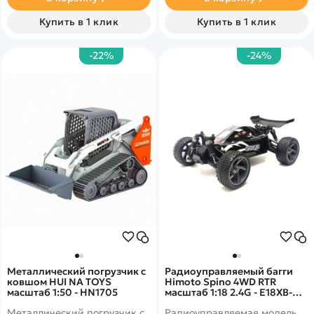
Скорость - 35 км/ч. Данный
Шестерня из цинкового
дизайн корпуса представлен
сплава, металлический
Купить в 1 клик
Купить в 1 клик
в двух цветах - красном и
гусеницы, металлическое
синем.
ведущее колесо
-22%
-24%
Металлический погрузчик с
Радиоуправляемый багги
ковшом HUI NA TOYS
Himoto Spino 4WD RTR
масштаб 1:50 - HN1705
масштаб 1:18 2.4G - E18XB-
28656
Металлический погрузчик с
Радиоуправляемая модель