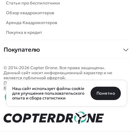
Катера
Статьи про беспилотники
Роботы
Обзор квадрокоптеров
Самолеты
Аренда Квадрокоптеров
Сборные модели
Покупка в кредит
Детские электромобили
Покупателю
Спецтехника
Контакты
Железные дороги
© 2014-2026 Copter Drone. Все права защищены.
Оплата и доставка
Игрушки
Данный сайт носит информационный характер и не
является публичной офертой.
Помощь
Запчасти для моделей
Определить местоположение
Политика конфиденциальности
Карта сайта
Наш сайт использует файлы cookie
Отследить заказ
Бренды
Санкт-Петербург
Москва
Майкоп
Уфа
Понятно
для улучшения пользовательского
опыта и сбора статистики
Оплата на сайте
Улан-Удэ
Пермь
Псков
Ростов-на-Дону
0 товаров
Очистить
Все подборки
В корзину
0 ₽
Ещё более 300 населённых пунктов
Воспользуйтесь поиском, чтобы найти нужный