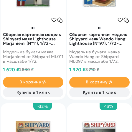
Сборная картонная модель
Сборная картонная модель
Shipyard маяк Lighthouse
Shipyard маяк Wando Hang
Marjaniemi (№11), 1/72 -
Lighthouse (№97), 1/72 -
ML011
ML097
Модель из бумаги маяка
Модель из бумаги маяка
Marjaniemi от Shipyard ML011
Wando Hang от Shipyard
в масштабе 1/72.
ML097 в масштабе 1/72.
1 620 ₽
1 920 ₽
1 880 ₽
3 710 ₽
В корзину
В корзину
Купить в 1 клик
Купить в 1 клик
-32%
-13%