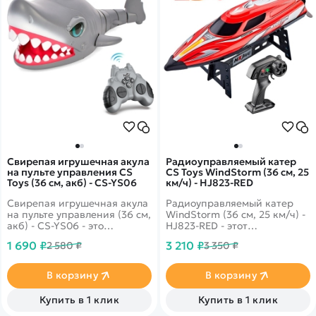
Свирепая игрушечная акула
Радиоуправляемый катер
на пульте управления CS
CS Toys WindStorm (36 см, 25
Toys (36 см, акб) - CS-YS06
км/ч) - HJ823-RED
Свирепая игрушечная акула
Радиоуправляемый катер
на пульте управления (36 см,
WindStorm (36 см, 25 км/ч) -
акб) - CS-YS06 - это
HJ823-RED - этот
реалистичная акула на
обновленная версия
1 690 ₽
3 210 ₽
2 580 ₽
3 350 ₽
пульте управления, которая
великолепного катера HJ808
имеет красивый внешний
несмотря на свой небольшой
вид.
размер, может достичь
В корзину
В корзину
максимальной скорости 25
км/ч, благодаря мощному
Купить в 1 клик
Купить в 1 клик
коллекторному
электродвигателю!