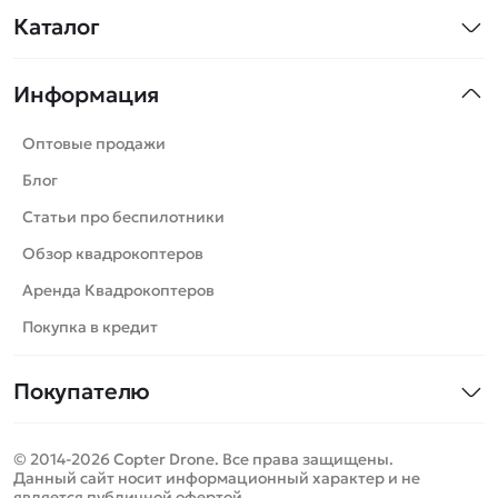
Каталог
Квадрокоптеры
Информация
Машинки
Танки
Оптовые продажи
Вертолеты
Блог
Катера
Статьи про беспилотники
Роботы
Обзор квадрокоптеров
Самолеты
Аренда Квадрокоптеров
Сборные модели
Покупка в кредит
Детские электромобили
Покупателю
Спецтехника
Контакты
Железные дороги
© 2014-2026 Copter Drone. Все права защищены.
Оплата и доставка
Игрушки
Данный сайт носит информационный характер и не
является публичной офертой.