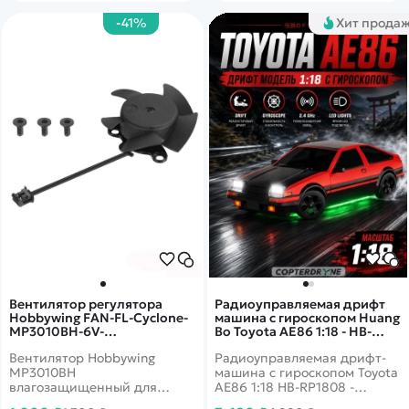
-41%
Хит прода
Вентилятор регулятора
Радиоуправляемая дрифт
Hobbywing FAN-FL-Cyclone-
машина с гироскопом Huang
MP3010BH-6V-
Bo Toyota AE86 1:18 - HB-
16000RPM@0.34A-BLACK-A -
RP1808
Вентилятор Hobbywing
Радиоуправляемая дрифт-
HW-30860107
MP3010BH
машина с гироскопом Toyota
влагозащищенный для
AE86 1:18 HB-RP1808 -
охлаждения регуляторов
эффектная модель для ярких