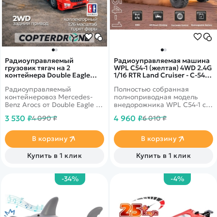
Радиоуправляемый
Радиоуправляемая машина
грузовик тягач на 2
WPL C54-1 (желтая) 4WD 2.4G
контейнера Double Eagle
1/16 RTR Land Cruiser - C-54-1-
Mercedes-Benz Arocs 1/26
Y
Радиоуправляемый
Полностью собранная
2.4G RTR - E664-003
контейнеровоз Mercedes-
полноприводная модель
Benz Arocs от Double Eagle в
внедорожника WPL C54-1 с
масштабе 1:26. Прицеп
кузовом Land Cruiser LC80 в
3 530 ₽
4 960 ₽
4 090 ₽
6 010 ₽
можно пристегивать и
масштабе 1:16.
отстегивать, в нем можно
Коллекторный двигатель,
открывать задние двери и
противоскользящие шины,
В корзину
В корзину
перевозить грузы. Световые
регулируемые
и звуковые эффекты.
амортизаторы.
Купить в 1 клик
Купить в 1 клик
Пропорциональное
управление.
-34%
-4%