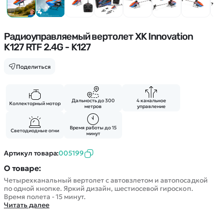
Покупателю
Вертолеты
Блог
Катера
Статьи про беспилотники
Контакты
Роботы
Обзор квадрокоптеров
Радиоуправляемый вертолет XK Innovation
Оплата и доставка
Самолеты
K127 RTF 2.4G - K127
Аренда Квадрокоптеров
Помощь
Сборные модели
Покупка в кредит
Отследить заказ
Поделиться
Детские электромобили
Оплата на сайте
Спецтехника
Железные дороги
Дальность до 300
4 канальное
Коллекторный мотор
метров
управление
Конструкторы
Запчасти для моделей
Время работы до 15
Светодиодные огни
минут
Артикул товара:
005199
О товаре:
Четырехканальный вертолет с автовзлетом и автопосадкой
по одной кнопке. Яркий дизайн, шестиосевой гироскоп.
Время полета - 15 минут.
Читать далее