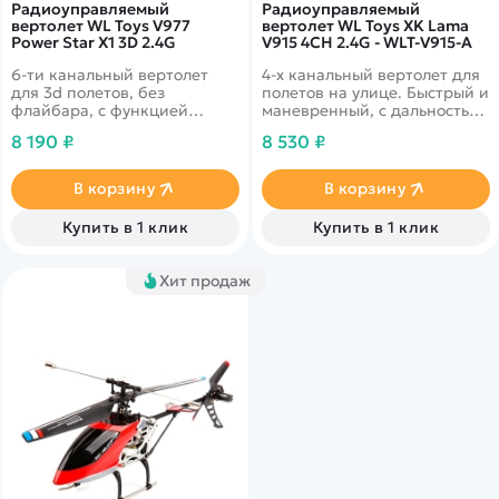
Радиоуправляемый
Радиоуправляемый
вертолет WL Toys V977
вертолет WL Toys XK Lama
Power Star X1 3D 2.4G
V915 4CH 2.4G - WLT-V915-A
6-ти канальный вертолет
4-х канальный вертолет для
для 3d полетов, без
полетов на улице. Быстрый и
флайбара, с функцией
маневренный, с дальностью
автоотключения при
управления 150 метров.
8 190 ₽
8 530 ₽
столкновении лопастей с
Имеет 2 скорости движения.
препятствиями
В корзину
В корзину
Купить в 1 клик
Купить в 1 клик
Хит продаж