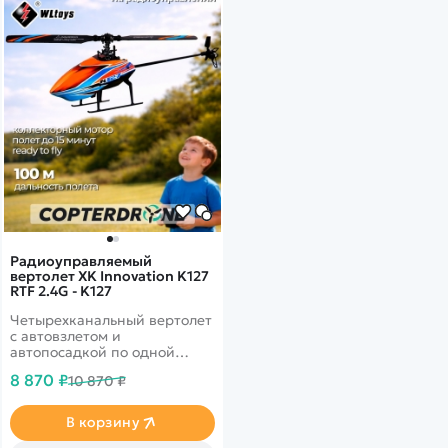
Радиоуправляемый
вертолет XK Innovation K127
RTF 2.4G - K127
Четырехканальный вертолет
с автовзлетом и
автопосадкой по одной
кнопке. Яркий дизайн,
8 870 ₽
10 870 ₽
шестиосевой гироскоп.
Время полета - 15 минут.
В корзину