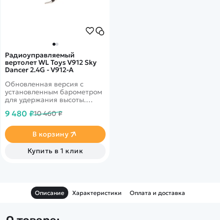
Радиоуправляемый
вертолет WL Toys V912 Sky
Dancer 2.4G - V912-A
Обновленная версия с
установленным барометром
для удержания высоты.
Дальность до 150 метров.
9 480 ₽
10 460 ₽
Коллекторный двигатель.
Классическая схема винтов,
4-х канальное управление.
В корзину
Прожектор для ночных
полетов. Гироскоп.
Купить в 1 клик
Устойчивость к несильному
ветру&nbsp;
Описание
Характеристики
Оплата и доставка