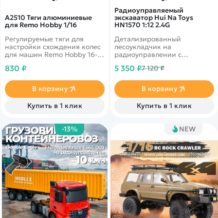
Радиоуправляемый
A2510 Тяги алюминиевые
экскаватор Hui Na Toys
для Remo Hobby 1/16
HN1570 1:12 2.4G
Регулируемые тяги для
Детализированный
настройки схождения колес
лесоукладчик на
для машин Remo Hobby 16-го
радиоуправлении с
масштаба
клешней-"лесозахватом".
830 ₽
5 350 ₽
7 120 ₽
Уменьшенная копия
настоящей
лесозаготовительной
В корзину
В корзину
техники. Модель способна
передвигаться по
Купить в 1 клик
Купить в 1 клик
различным покрытиям,
преодолевая препятствия и
перемещать предметы.
-13%
NEW