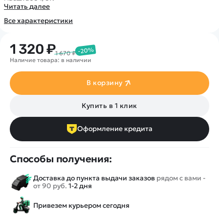
Покупателю
Вертолеты
Блог
Читать далее
Катера
Статьи про беспилотники
Все характеристики
Контакты
Роботы
Обзор квадрокоптеров
Оплата и доставка
Самолеты
1 320 ₽
Аренда Квадрокоптеров
-20%
Помощь
1 670 ₽
Сборные модели
Покупка в кредит
Наличие товара: в наличии
Отследить заказ
Детские электромобили
Оплата на сайте
В корзину
Спецтехника
Железные дороги
Купить в 1 клик
Конструкторы
Запчасти для моделей
Оформление кредита
Способы получения:
Доставка до пункта выдачи заказов
рядом с вами -
от 90 руб.
1-2 дня
Привезем курьером сегодня