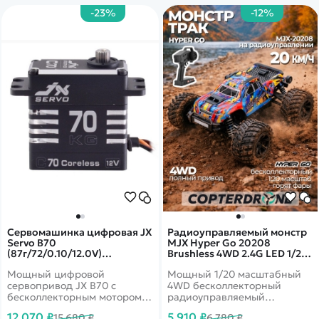
оборудованием. Танк Т-90
-23%
-12%
''Владимир'' - современный
российский основной
боевой танк. Лидер среди
своих аналогов по основным
боевым свойствам -
мобильности, огневой мощи
и броневой защиты.
Игрушка имеет сертификат
соответствия EAC.
Сервомашинка цифровая JX
Радиоуправляемый монстр
Servo B70
MJX Hyper Go 20208
(87г/72/0.10/12.0V)
Brushless 4WD 2.4G LED 1/20
бесколлекторная, Full metal
RTR
Мощный цифровой
Мощный 1/20 масштабный
JXS-B70
сервопривод JX B70 с
4WD бесколлекторный
бесколлекторным мотором,
радиоуправляемый
стальным редуктором в
автомобиль MJX Hyper Go
12 070 ₽
5 910 ₽
15 680 ₽
6 780 ₽