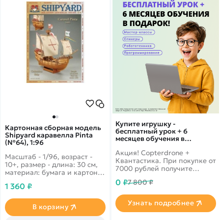
Купите игрушку -
Картонная сборная модель
бесплатный урок + 6
Shipyard каравелла Pinta
месяцев обучения в
(№64), 1:96
подарок!
Акция! Copterdrone +
Масштаб - 1/96, возраст -
Квантастика. При покупке от
10+, размер - длина: 30 см,
7000 рублей получите
материал: бумага и картон.
уникальное предложение от
Один из несколько судов, на
0 ₽
7 800 ₽
нашего партнера
1 360 ₽
котором в конце XV века
знаменитый Колумб
Узнать подробнее
совершал свои
В корзину
первооткрытия. Является
трехмачтовым судном,