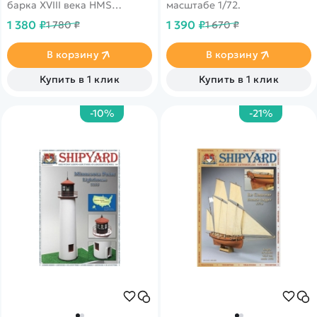
барка XVIII века HMS
масштабе 1/72.
'Endeavour' в масштабе 1/96.
1 380 ₽
1 390 ₽
1 780 ₽
1 670 ₽
Формат листов А3. Отличная
полиграфия.
В корзину
В корзину
Купить в 1 клик
Купить в 1 клик
-10%
-21%