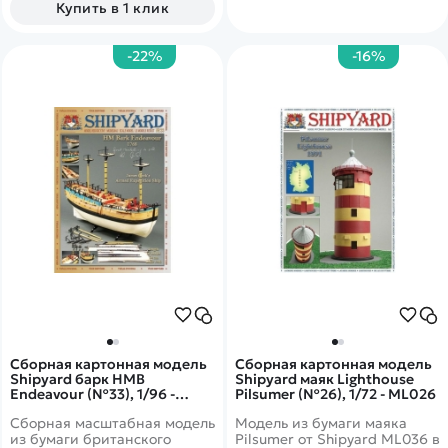
Купить в 1 клик
быстрым и маневренным.
-22%
-16%
Сборная картонная модель
Сборная картонная модель
Shipyard барк HMB
Shipyard маяк Lighthouse
Endeavour (№33), 1/96 -
Pilsumer (№26), 1/72 - ML026
MK004
Сборная масштабная модель
Модель из бумаги маяка
из бумаги британского
Pilsumer от Shipyard ML036 в