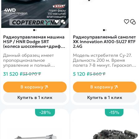
Радиоуправляемая машина
Радиоуправляемый самолет
HSP / HNR Dodge SRT
XK Innovation A100-SU27 RTF
(колеса шоссейные+дрифт
2.4G
LED фары 1:10 4WD) - H9802-
Данный образец имеет
Модель истребителя Су-27.
H98248-1
пропорциональное
Дальность 200 м. Время
управление и полный
полета 7-8 минут. Гироскоп,
привод, бесколлекторный
воздушные трюки. Прочный
31 520 ₽
5 120 ₽
33 070 ₽
5 860 ₽
электродвигатель и
и легкий корпус с
совершенно новую
узнаваемым дизайном.
конструкцию подвески,
В корзину
В корзину
масштаб 1:10, готовая к
эксплуатации. Автомобиль
Купить в 1 клик
Купить в 1 клик
снабжен светодиодной
подсветкой для дрифта в
темное время суток.
-28%
-15%