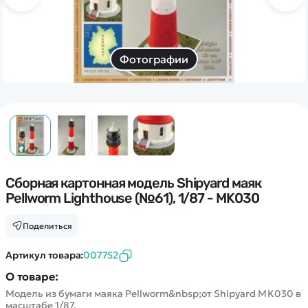
Дополнительный способ связи
WhatsApp/Мобильный
Есть вопрос? Можем связаться с вами
Фотографии
Заказать звонок
Наши соцсети:
Сборная картонная модель Shipyard маяк
Pellworm Lighthouse (№61), 1/87 - MK030
Каталог
Поделиться
Квадрокоптеры
Артикул товара:
007752
Информация
Машинки
О товаре:
Танки
Модель из бумаги маяка Pellworm&nbsp;от Shipyard MK030 в
Оптовые продажи
масштабе 1/87.