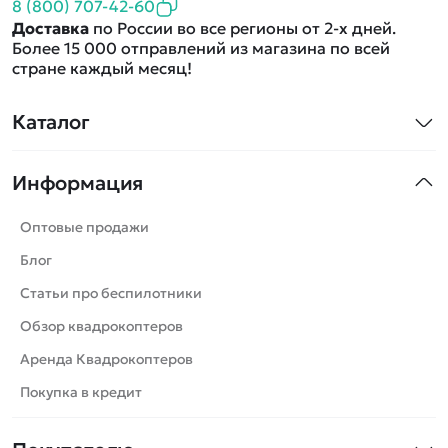
8 (800) 707-42-60
Доставка
по России во все регионы от 2-х дней.
Более 15 000 отправлений из магазина по всей
стране каждый месяц!
Каталог
Квадрокоптеры
Информация
Машинки
Танки
Оптовые продажи
Вертолеты
Блог
Катера
Статьи про беспилотники
Роботы
Обзор квадрокоптеров
Самолеты
Аренда Квадрокоптеров
Сборные модели
Покупка в кредит
Детские электромобили