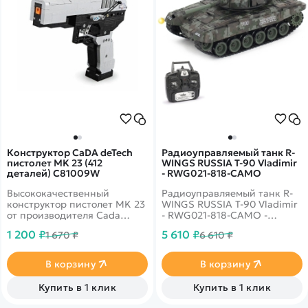
Конструктор CaDA deTech
Радиоуправляемый танк R-
пистолет MK 23 (412
WINGS RUSSIA T-90 Vladimir
деталей) C81009W
- RWG021-818-CAMO
Высококачественный
Радиоуправляемый танк R-
конструктор пистолет MK 23
WINGS RUSSIA T-90 Vladimir
от производителя Cada
- RWG021-818-CAMO -
воспитает ребенка как
радиоуправляемая модель
1 200 ₽
5 610 ₽
1 670 ₽
6 610 ₽
настоящего защитника.
российского танка с
Собранный из 397 деталей
пневматической пушкой.
пистолет MK 23 впечатлит
Индикатор предупреждения
В корзину
В корзину
не только любого
перед выстрелом и разряда
мальчишку, но и взрослого.
аккумулятора.
Купить в 1 клик
Купить в 1 клик
Высокодетализированный
кузов с навесным