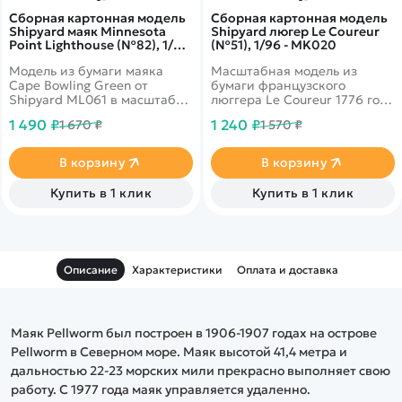
Сборная картонная модель
Сборная картонная модель
Shipyard маяк Minnesota
Shipyard люгер Le Coureur
Point Lighthouse (№82), 1/72
(№51), 1/96 - MK020
- ML082
Модель из бумаги маяка
Масштабная модель из
Cape Bowling Green от
бумаги французского
Shipyard ML061 в масштабе
люггера Le Coureur 1776 года
1/72.
постройки от Shipyard
1 490 ₽
1 240 ₽
1 670 ₽
1 570 ₽
MK020 в масштабе 1/96.
Формат листов А3. Отличная
полиграфия.
В корзину
В корзину
Купить в 1 клик
Купить в 1 клик
Описание
Характеристики
Оплата и доставка
Маяк Pellworm был построен в 1906-1907 годах на острове
Pellworm в Северном море. Маяк высотой 41,4 метра и
дальностью 22-23 морских мили прекрасно выполняет свою
работу. C 1977 года маяк управляется удаленно.