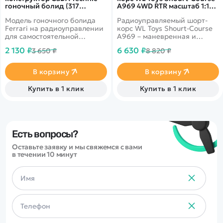
гоночный болид (317
A969 4WD RTR масштаб 1:18
деталей) C51010W
2.4G - WLT-A969|GREEN
Модель гоночного болида
Радиоуправляемый шорт-
Ferrari на радиоуправлении
корс WL Toys Shourt-Course
для самостоятельной
A969 – маневренная и
сборки.
надежная
2 130 ₽
6 630 ₽
3 650 ₽
8 820 ₽
радиоуправляемая модель
гоночного автомобиля,
имеющая полный привод и
В корзину
В корзину
выполненная в масштабе
1:18. WLToys шорт корс имеет
Купить в 1 клик
Купить в 1 клик
отличные показатели
проходимости по
пересеченной местности, и
надежно защищенный от
влаги и пыли двигатель.
Есть вопросы?
Оставьте заявку и мы свяжемся с вами
в течении 10 минут