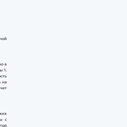
ной
но в
ы 1.
сть
ь на
счет
ких
ы с
атор