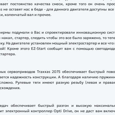
вает постоянство качества смеси, кроме того он очень про
as не оставят нас в беде - для данного двигателя доступны все
, коленчатый вал и прочее.
 фирмы подумали о Вас и спроектировали инновационную сис
накал, стартер, следить чтобы это все было заряжено, то теп
ку. На двигателе установлен мощный электростартер и все что
пкой! Кроме этого EZ-Start сообщит вам с помощью светодио
стартера.
ных сервоприводов Traxxas 2075 обеспечивает быстрый пово
ается надежность конструкции. А благодаря наличию пружин
сложно. Рулевые тяги имеют разную резьбу (левая и правая
 схождения.
редач обеспечивает быстрый разгон и высокую максималь
ит электронный контроллер Opti Drive, он не даст вам вклю