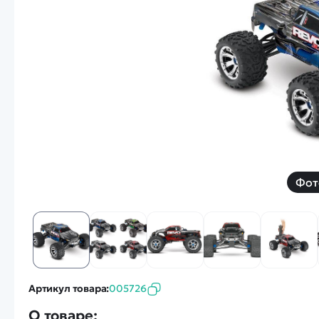
Смотреть
Запчасти
Дроны с 4k камеро
Уцененные товары
Просмотренные товары
Скид
Скоростной катер
Вертолетик для дет
Машины 1 к 10
Фот
Смотреть
Артикул товара:
005726
О товаре: