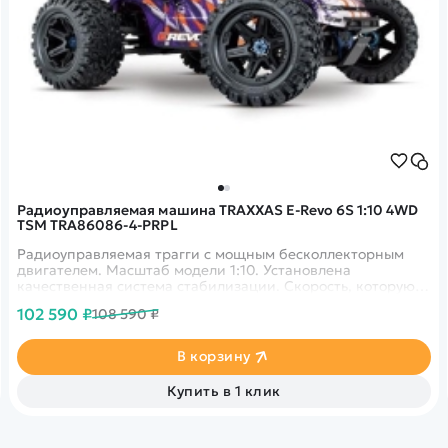
Радиоуправляемая машина TRAXXAS E-Revo 6S 1:10 4WD
TSM TRA86086-4-PRPL
Радиоуправляемая трагги с мощным бесколлекторным
двигателем. Масштаб модели 1:10. Установлена
качественная система стабилизации. Скорость, которую
способна развивать модель - 110 км в час. Усиленная
102 590 ₽
108 590 ₽
трансмиссия. Идеально подходит для бездорожья. Цвет -
фиолетовый.&nbsp;
В корзину
Купить в 1 клик