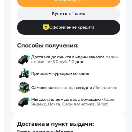
Спецтехника
Железные дороги
Купить в 1 клик
Конструкторы
Запчасти для моделей
Оформление кредита
Способы получения:
Доставка до пункта выдачи заказов
рядом
с вами - от 90 руб.
1-2 дня
Привезем курьером сегодня
Самовывоз
со склада
сегодня /
бесплатно
Мы доставляем до вас с помощью -
Сдек,
Яндекс, Почта, Озон логистика, 5Post
Доставка в пункт выдачи:
Город доставки:
Москва