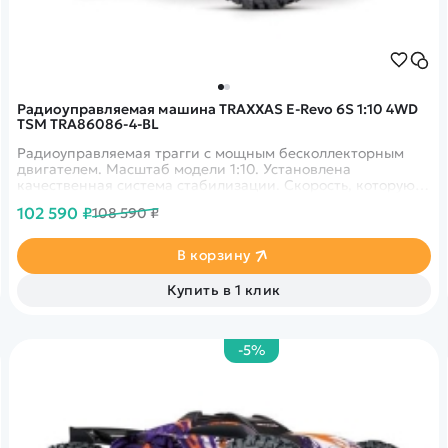
Радиоуправляемая машина TRAXXAS E-Revo 6S 1:10 4WD
TSM TRA86086-4-BL
Радиоуправляемая трагги с мощным бесколлекторным
двигателем. Масштаб модели 1:10. Установлена
качественная система стабилизации. Скорость, которую
способна развивать модель - 110 км в час. Усиленная
102 590 ₽
108 590 ₽
трансмиссия. Идеально подходит для бездорожья. Цвет -
синий.&nbsp;
В корзину
Купить в 1 клик
-5%