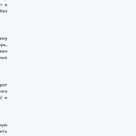
ст в
 без
тему
ерь,
 вам
дных
рот
ного
) и
ную
чить