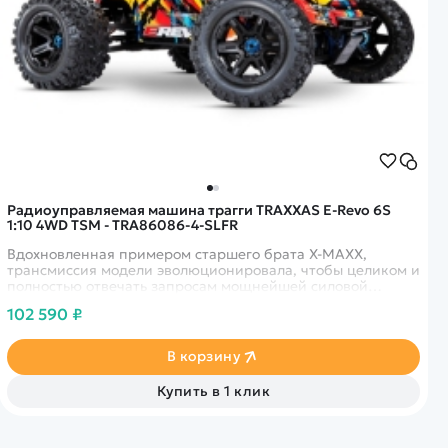
Радиоуправляемая машина трагги TRAXXAS E-Revo 6S
1:10 4WD TSM - TRA86086-4-SLFR
Вдохновленная примером старшего брата X-MAXX,
трансмиссия модели эволюционировала, чтобы целиком и
полностью отвечать запросам мощнейшей силовой
системы 6S. Прыгайте выше, катайтесь жестче, выпустите
102 590 ₽
“зверя” наружу!
В корзину
Купить в 1 клик