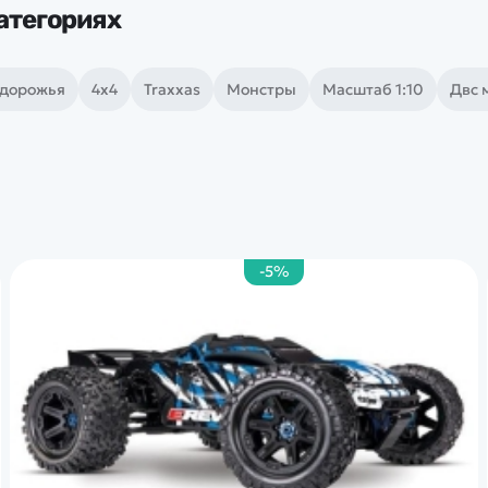
атегориях
здорожья
4х4
Traxxas
Монстры
Масштаб 1:10
Двс
-5%