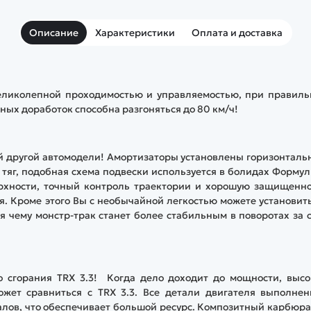
Описание
Характеристики
Оплата и доставка
еликолепной проходимостью и управляемостью, при правиль
вных доработок способна разгоняться до 80 км/ч!
ой другой автомодели! Амортизаторы установлены горизонталь
тяг, подобная схема подвески используется в болидах Формул
рхности, точный контроль траектории и хорошую защищенно
. Кроме этого Вы с необычайной легкостью можете установит
 чему монстр-трак станет более стабильным в поворотах за 
 сгорания TRX 3.3! Когда дело доходит до мощности, высо
ожет сравниться с TRX 3.3. Все детали двигателя выполнен
алов, что обеспечивает большой ресурс. Композитный карбюр