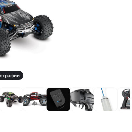
й
Заказать звонок
ки
ей ну пульте
Наши соцсети:
-30%
ографии