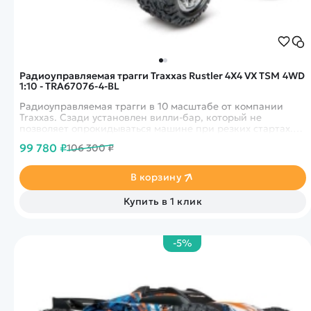
Радиоуправляемая трагги Traxxas Rustler 4X4 VX TSM 4WD
1:10 - TRA67076-4-BL
Радиоуправляемая трагги в 10 масштабе от компании
Traxxas. Сзади установлен вилли-бар, который не
позволяет опрокидываться машине при резких стартах.
Развивает скорости до 70 км в час, благодаря
99 780 ₽
106 300 ₽
бесколлекторному двигателю 3500 класса.
В корзину
Купить в 1 клик
-5%