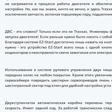
не нагревается в процессе работы двигателя и обеспечи
настройке. Но, как мы знаем, ничто не вечно, и здесь Traxx
исключения запчасти, включая поршневую пару, подшипники
ДВС - это сложно? Только если это не Traxxas. Инженеры
запуска двигателя! Если раньше нужно было носить с собой 
благодаря системе EZ-Start достаточно лишь нажать на кноп
нужно - это устройство EZ-Start всего лишь с одной кно
индикаторов о неисправности свечи зажигания или электро
Использование в системе рулевого управления двух мощ
передних колес на любом покрытии. Кроме этого увеличив
сервосейвера повредить шестерни сервоприводов очень 
шестигранный сектор под ключ для удобной настройки угла
Двухступенчатая автоматическая коробка перемены пе
скорость. Имеет задний ход. За работой трансмиссии след