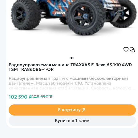
Радиоуправляемая машина TRAXXAS E-Revo 6S 1:10 4WD
TSM TRA86086-4-OR
Радиоуправляемая трагги с мощным бесколлекторным
двигателем. Масштаб модели 1:10. Установлена
качественная система стабилизации. Скорость, которую
способна развивать модель - 110 км в час. Усиленная
102 590 ₽
108 590 ₽
трансмиссия. Идеально подходит для бездорожья. Цвет -
оранжевый.&nbsp;
В корзину
Купить в 1 клик