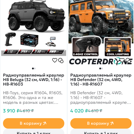
Радиоуправляемый краулер
Радиоуправляемый краулер
HB Beluga (32 см, 4WD, 1:16) -
HB Defender (32 см, 4WD,
HB-R1603
1:16) - HB-R1607
HB-Toys, серия R1604, R1605,
HB Defender (32 см, 4WD,
R1606. Это одна и та же
1:16) - HB-R1607 -
модель в разных цветах:
радиоуправляемый краулер
красный (R1604), защитно-
масштаба 1:16, созданный
3 910 ₽
4 020 ₽
4 610 ₽
4 610 ₽
зеленый (R1605) и
для уверенного
серебристый/серый (R1606).
преодоления препятствий.
Полный привод 4WD,
В корзину
В корзину
высокий клиренс и
внедорожные шины
Купить в 1 клик
Купить в 1 клик