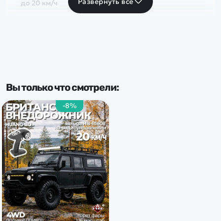
Развернуть все
до 20 км/ч
Частота
2.4 Ghz
Тип комплекта
Вы только что смотрели:
RTR
-8%
Доп.характеристики:
Свет. фары