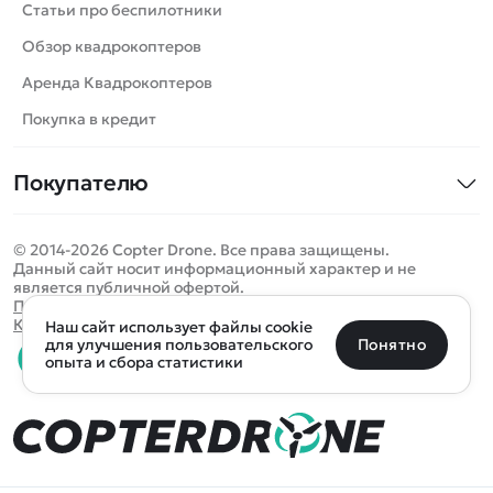
Катера
Статьи про беспилотники
Роботы
Обзор квадрокоптеров
Самолеты
Аренда Квадрокоптеров
Сборные модели
Покупка в кредит
Детские электромобили
Покупателю
Спецтехника
Контакты
Железные дороги
© 2014-2026 Copter Drone. Все права защищены.
Оплата и доставка
Игрушки
Данный сайт носит информационный характер и не
является публичной офертой.
Помощь
Запчасти для моделей
Определить местоположение
Политика конфиденциальности
Карта сайта
Наш сайт использует файлы cookie
Отследить заказ
Бренды
Санкт-Петербург
Москва
Майкоп
Уфа
Понятно
для улучшения пользовательского
опыта и сбора статистики
Оплата на сайте
Улан-Удэ
Пермь
Псков
Ростов-на-Дону
0 товаров
Очистить
Все подборки
В корзину
0 ₽
Ещё более 300 населённых пунктов
Воспользуйтесь поиском, чтобы найти нужный