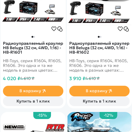
Радиоуправляемый краулер
Радиоуправляемый краулер
HB Beluga (32 см, 4WD, 1:16) -
HB Beluga (32 см, 4WD, 1:16) -
HB-R1601
HB-R1602
HB-Toys, серия R1604, R1605,
HB-Toys, серия R1604, R1605,
R1606. Это одна и та же
R1606. Это одна и та же
модель в разных цветах:
модель в разных цветах:
красный (R1604), защитно-
красный (R1604), защитно-
4 020 ₽
3 910 ₽
4 610 ₽
4 610 ₽
зеленый (R1605) и
зеленый (R1605) и
серебристый/серый (R1606).
серебристый/серый (R1606).
В корзину
В корзину
Купить в 1 клик
Купить в 1 клик
-15%
-12%