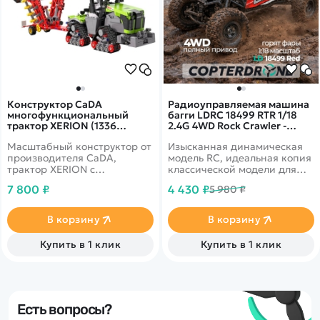
Конструктор CaDA
Радиоуправляемая машина
многофункциональный
багги LDRC 18499 RTR 1/18
трактор XERION (1336
2.4G 4WD Rock Crawler -
деталей) C65012W
LD18499R
Масштабный конструктор от
Изысканная динамическая
производителя CaDA,
модель RC, идеальная копия
трактор XERION с
классической модели для
продуманным механическим
дикой езды по склонам.
7 800 ₽
4 430 ₽
5 980 ₽
управлением
В корзину
В корзину
Купить в 1 клик
Купить в 1 клик
Есть вопросы?