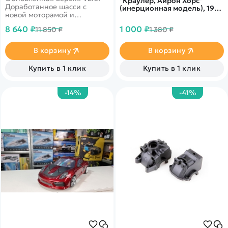
''Краулер, Айрон Хорс''
Доработанное шасси с
(инерционная модель), 193
новой моторамой и
детали - QH5803
двигателем. Полная
8 640 ₽
1 000 ₽
11 850 ₽
1 380 ₽
влагозащита - для заездов в
дождь и снег. Б/к мотор,
полный привод 4wd,
В корзину
В корзину
масштаб 1:16
Купить в 1 клик
Купить в 1 клик
-14%
-41%