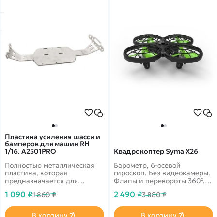
размеры делают краулер
удобным для использования
дома и на улице.
Пластина усиления шасси и
бамперов для машин RH
1/16. A2501PRO
Квадрокоптер Syma X26
Полностью металлическая
Барометр, 6-осевой
пластина, которая
гироскоп. Без видеокамеры.
предназначается для
Флипы и перевороты 360°.
укрепления шасси и
Облет препятствий,
1 090 ₽
2 490 ₽
1 860 ₽
3 880 ₽
бамперов машин Remo
Headless Mode. Дальность 70
Hobby 16 масштаба.&nbsp;
м. Время полета 6 минут.
Защита лопастей, корпус из
В корзину
В корзину