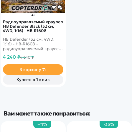
Радиоуправляемый краулер
HB Defender Black (32 см,
4WD, 1:16) - HB-R1608
HB Defender (32 см, 4WD,
1:16) - HB-R1608 -
радиоуправляемый краулер
масштаба 1:16, созданный
4 240 ₽
4 610 ₽
для уверенного
преодоления препятствий.
Полный привод 4WD,
В корзину
высокий клиренс и
внедорожные шины
Купить в 1 клик
обеспечивают хорошее
сцепление и стабильность
на сложных поверхностях.
Модель работает на частоте
2.4 ГГц, что обеспечивает
стабильную связь без помех.
Пропорциональное
Вам может также понравиться:
управление позволяет
плавно контролировать
скорость и направление
-41%
-35%
движения. Компактные