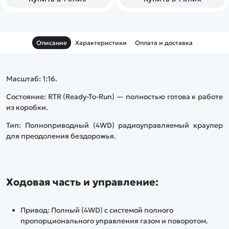
обеспечивают хорошее
сцепление и стабильность
на сложных поверхностях.
Модель работает на частоте
2.4 ГГц, что обеспечивает
Описание
Характеристики
Оплата и доставка
стабильную связь без помех.
Пропорциональное
управление позволяет
плавно контролировать
скорость и направление
Масштаб: 1:16.
движения. Компактные
размеры делают краулер
Состояние: RTR (Ready-To-Run) — полностью готова к работе
удобным для использования
из коробки.
дома и на улице.
Тип: Полноприводный (4WD) радиоуправляемый краулер
для преодоления бездорожья.
Ходовая часть и управление:
Привод: Полный (4WD) с системой полного
пропорционального управления газом и поворотом.