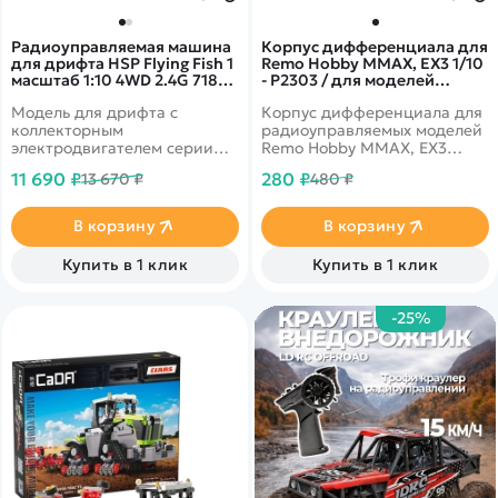
Радиоуправляемая машина
Корпус дифференциала для
для дрифта HSP Flying Fish 1
Remo Hobby MMAX, EX3 1/10
масштаб 1:10 4WD 2.4G 718
- P2303 / для моделей
Cayman GT4 - 94123|GT4-02
RH1031/1035 и 10EX3
Модель для дрифта с
Корпус дифференциала для
Red
коллекторным
радиоуправляемых моделей
электродвигателем серии
Remo Hobby MMAX, EX3
540, полный привод 4WD,
масштаба 1/10.
11 690 ₽
280 ₽
13 670 ₽
480 ₽
аккумулятор Ni-Mh 7.2V
2000mAh
В корзину
В корзину
Купить в 1 клик
Купить в 1 клик
-25%