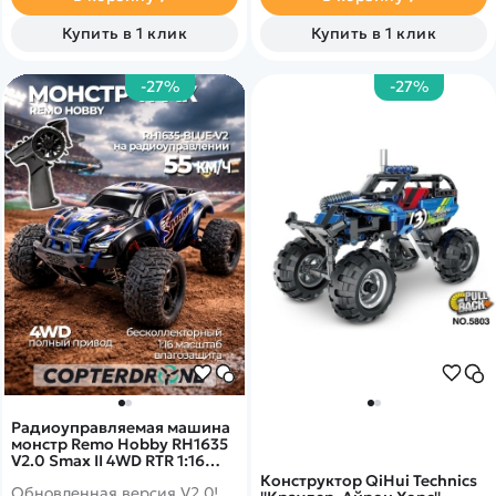
прочного ABS-пластика.
Купить в 1 клик
Купить в 1 клик
-27%
-27%
Радиоуправляемая машина
монстр Remo Hobby RH1635
V2.0 Smax II 4WD RTR 1:16
2.4G - RH1635-BLUE-V2
Конструктор QiHui Technics
Обновленная версия V2.0!