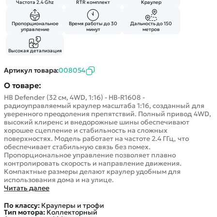
Частота 2.4 Ghz
RTR комплект
Краулер
Пропорциональное
Время работы до 30
Дальность до 150
управление
минут
метров
Высокая детализация
Артикул товара:
008054
О товаре:
HB Defender (32 см, 4WD, 1:16) - HB-R1608 -
радиоуправляемый краулер масштаба 1:16, созданный для
уверенного преодоления препятствий. Полный привод 4WD,
высокий клиренс и внедорожные шины обеспечивают
хорошее сцепление и стабильность на сложных
поверхностях. Модель работает на частоте 2.4 ГГц, что
обеспечивает стабильную связь без помех.
Пропорциональное управление позволяет плавно
контролировать скорость и направление движения.
Компактные размеры делают краулер удобным для
использования дома и на улице.
Читать далее
По классу:
Краулеры и трофи
Тип мотора:
Коллекторный