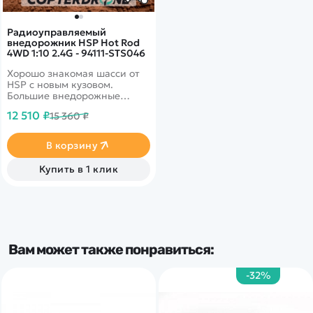
Радиоуправляемый
внедорожник HSP Hot Rod
4WD 1:10 2.4G - 94111-STS046
Хорошо знакомая шасси от
HSP с новым кузовом.
Большие внедорожные
колеса, стальной усилитесь,
12 510 ₽
15 360 ₽
скорость до 40 км/ч и
высокая проходимость
В корзину
Купить в 1 клик
Вам может также понравиться:
-32%