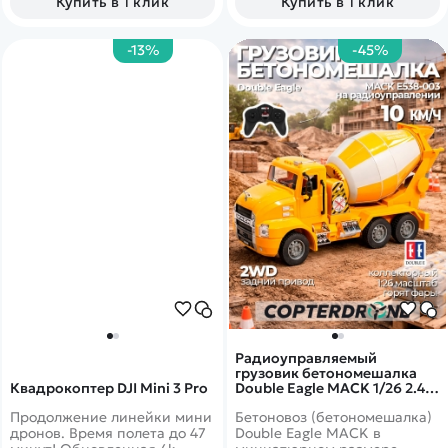
Купить в 1 клик
Купить в 1 клик
открываются. Возможность
до 60 км в час. Красочный
установки
кузов.&nbsp;&nbsp;
электродвигателя.&nbsp;
-13%
-45%
Радиоуправляемый
грузовик бетономешалка
Квадрокоптер DJI Mini 3 Pro
Double Eagle MACK 1/26 2.4G
RTR - E538-003
Продолжение линейки мини
Бетоновоз (бетономешалка)
дронов. Время полета до 47
Double Eagle MACK в