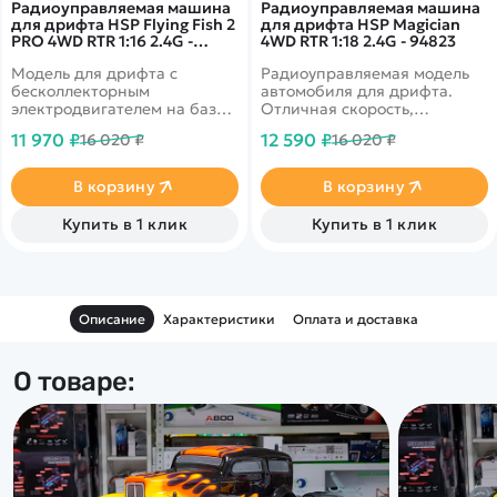
Радиоуправляемая машина
Радиоуправляемая машина
для дрифта HSP Flying Fish 2
для дрифта HSP Magician
PRO 4WD RTR 1:16 2.4G -
4WD RTR 1:18 2.4G - 94823
94163PRO
Модель для дрифта с
Радиоуправляемая модель
бесколлекторным
автомобиля для дрифта.
электродвигателем на базе
Отличная скорость,
шасси с полным приводом
управляемость и
11 970 ₽
12 590 ₽
16 020 ₽
16 020 ₽
маневренность.
В корзину
В корзину
Купить в 1 клик
Купить в 1 клик
Описание
Характеристики
Оплата и доставка
О товаре: