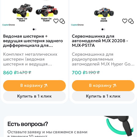
Ведомая шестерня +
Сервомашинка для
ведущая шестерня заднего
автомоделей MJX 20208 -
дифференциала для
MJX-PS17A
автомоделей MJX
Комплект металлических
Сервомашинка для
14209/14210 - MJX-14401G
шестерен (ведомая
радиоуправляемых
шестерня и ведущая
автомоделей MJX Hyper Go
шестерня) заднего
20208 масштаба 1/20.
860 ₽
700 ₽
1 470 ₽
1 190 ₽
дифференциала в сборе для
радиоуправляемых
автомоделей MJX Hyper Go
В корзину
В корзину
14209, 14210 масштаба 1/14.
Купить в 1 клик
Купить в 1 клик
Есть вопросы?
Оставьте заявку и мы свяжемся с вами
в течении 10 минут