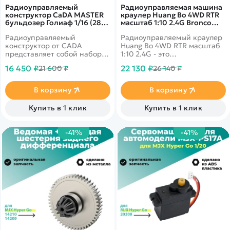
Радиоуправляемый
Радиоуправляемая машина
конструктор CaDA MASTER
краулер Huang Bo 4WD RTR
бульдозер Голиаф 1/16 (2826
масштаб 1:10 2.4G Bronco
деталей) - C61056W
Yellow - HB-R1001
Радиоуправляемый
Радиоуправляемый краулер
конструктор от CADA
Huang Bo 4WD RTR масштаб
представляет собой набор
1:10 2.4G - это
для постройки бульдозера
радиоуправляемая
16 450 ₽
22 130 ₽
21 600 ₽
26 140 ₽
Голиаф из 2826 деталей в
полноприводная машина
масштабе 1/16. Бульдозер на
для трофи. Металлическая
гусеницах имеет полностью
шестерня, коллекторный 550
В корзину
В корзину
функциональные отвал и
электродвигатель, полное
рыхлитель - их можно
пропорциональное
Купить в 1 клик
Купить в 1 клик
поднимать и опускать.
управления, аккумулятор 7,4
Внутренний интерьер и
В, 3000 мАч.
внешнее исполнение
-41%
-41%
модели детально
проработаны и максимально
соответствуют реальной
машине. Бульдозер имеет
дизельный мотор, за
работой которого можно
наблюдать, открыв капот.
Подсветка расположена на
силовом приводе отвала и
кабине.