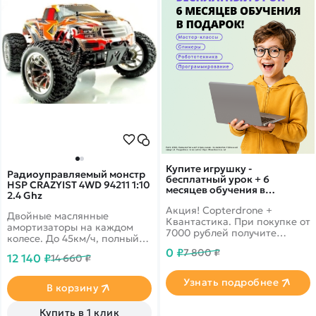
Купите игрушку -
Радиоуправляемый монстр
бесплатный урок + 6
HSP CRAZYIST 4WD 94211 1:10
месяцев обучения в
2.4 Ghz
подарок!
Акция! Copterdrone +
Двойные маслянные
Квантастика. При покупке от
амортизаторы на каждом
7000 рублей получите
колесе. До 45км/ч, полный
уникальное предложение от
привод, масштаб 1:10
0 ₽
7 800 ₽
нашего партнера
12 140 ₽
14 660 ₽
Узнать подробнее
В корзину
Купить в 1 клик