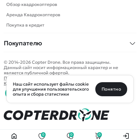
Роботы
Обзор квадрокоптеров
Самолеты
Аренда Квадрокоптеров
Сборные модели
Покупка в кредит
Детские электромобили
Покупателю
Спецтехника
Контакты
Железные дороги
© 2014-2026 Copter Drone. Все права защищены.
Оплата и доставка
Игрушки
Данный сайт носит информационный характер и не
является публичной офертой.
Помощь
Запчасти для моделей
Определить местоположение
Политика конфиденциальности
Карта сайта
Наш сайт использует файлы cookie
Отследить заказ
Бренды
Санкт-Петербург
Москва
Майкоп
Уфа
Понятно
для улучшения пользовательского
опыта и сбора статистики
Оплата на сайте
Улан-Удэ
Пермь
Псков
Ростов-на-Дону
0 товаров
Очистить
Все подборки
В корзину
0 ₽
Ещё более 300 населённых пунктов
Воспользуйтесь поиском, чтобы найти нужный
0
0
0