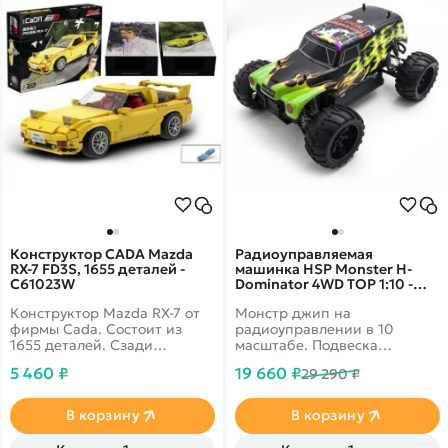
Конструктор CADA Mazda
Радиоуправляемая
RX-7 FD3S, 1655 деталей -
машинка HSP Monster H-
C61023W
Dominator 4WD TOP 1:10 -
94111TOP-STS250A
Конструктор Mazda RX-7 от
Монстр джип на
фирмы Cada. Состоит из
радиоуправлении в 10
1655 деталей. Сзади
масштабе. Подвеска
устанавливается стильный
полностью независимая.
5 460 ₽
19 660 ₽
29 290 ₽
спойлер. Сделана из
Привод полный.
прочного и безопасного
Влагозащищенный
пластика. Высокая
бесколлекторный двигатель,
В корзину
В корзину
детализация. Двери и
который обладает
багажник с капотом
возможностью разгоняться