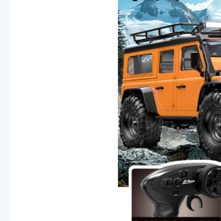
Смотреть
Запчасти
Дроны с 4k камеро
Уцененные товары
Просмотренные товары
Скид
Скоростной катер
Вертолетик для дет
Машины 1 к 10
Смотреть