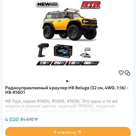
Радиоуправляемый краулер HB Beluga (32 см, 4WD, 1:16) -
HB-R1601
HB-Toys, серия R1604, R1605, R1606. Это одна и та же
модель в разных цветах: красный (R1604), защитно-
зеленый (R1605) и серебристый/серый (R1606).
4 020 ₽
4 610 ₽
В корзину