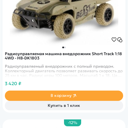
Радиоуправляемая машина внедорожник Short Track 1:18
4WD - HB-DK1803
Радиоуправляемый внедорожник с полный приводом.
Коллекторный двигатель позволяет развивать скорость до
25 км в час. Радиус игры 100 метров. Масштаб 1 к 18. Цвет
песочный
3 420 ₽
В корзину
Купить в 1 клик
-12%