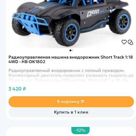
Радиоуправляемая машина внедорожник Short Track 1:18
4WD - HB-DK1802
Радиоуправляемый внедорожник с полный приводом.
Коллекторный двигатель позволяет развивать скорость до
25 км в час. Радиус игры 100 метров. Масштаб 1 к 18. Цвет
синий
3 420 ₽
В корзину
Купить в 1 клик
-12%