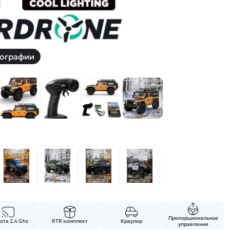
ографии
Пропорциональное
ота 2.4 Ghz
RTR комплект
Краулер
управление