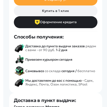
Спецтехника
Железные дороги
Купить в 1 клик
Конструкторы
Запчасти для моделей
Оформление кредита
Способы получения:
Доставка до пункта выдачи заказов
рядом
с вами - от 90 руб.
1-2 дня
Привезем курьером сегодня
Самовывоз
со склада
сегодня /
бесплатно
Мы доставляем до вас с помощью -
Сдек,
Яндекс, Почта, Озон логистика, 5Post
Доставка в пункт выдачи:
Город доставки:
Москва