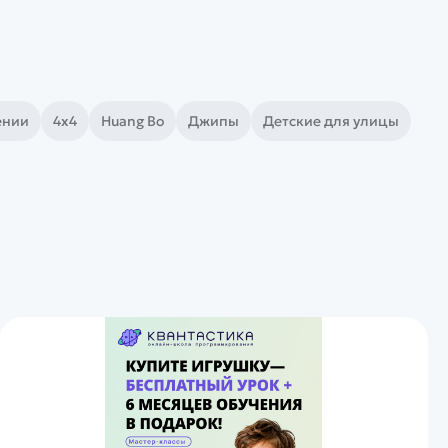
ении
4х4
Huang Bo
Джипы
Детские для улицы