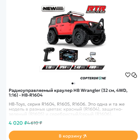
Радиоуправляемый краулер HB Wrangler (32 см, 4WD,
1:16) - HB-R1604
HB-Toys, серия R1604, R1605, R1606. Это одна и та же
модель в разных цветах: красный (R1604), защитно-
зеленый (R1605) и серебристый/серый (R1606).
4 020 ₽
4 610 ₽
В корзину