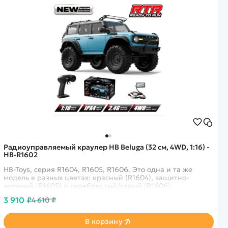
Радиоуправляемый краулер HB Beluga (32 см, 4WD, 1:16) -
HB-R1602
HB-Toys, серия R1604, R1605, R1606. Это одна и та же
модель в разных цветах: красный (R1604), защитно-
зеленый (R1605) и серебристый/серый (R1606).
3 910 ₽
4 610 ₽
В корзину