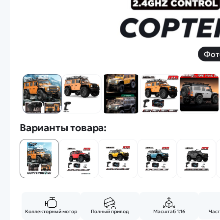
Фот
Варианты товара:
Коллекторный мотор
Полный привод
Масштаб 1:16
Част