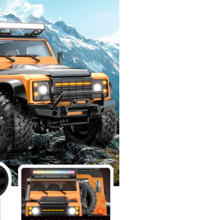
й
Заказать звонок
ки
ей ну пульте
Наши соцсети:
-30%