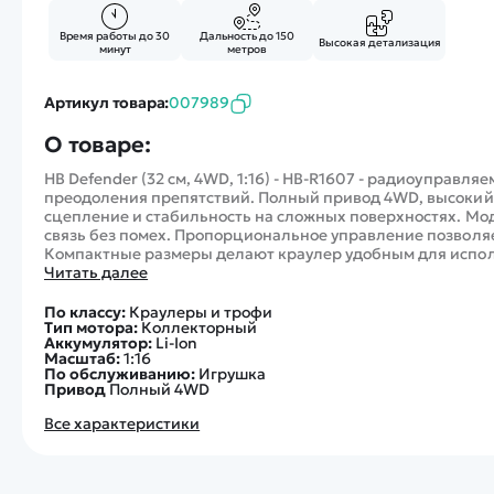
Время работы до 30
Дальность до 150
Высокая детализация
минут
метров
Артикул товара:
007989
О товаре:
HB Defender (32 см, 4WD, 1:16) - HB-R1607 - радиоуправл
преодоления препятствий. Полный привод 4WD, высоки
сцепление и стабильность на сложных поверхностях. Моде
связь без помех. Пропорциональное управление позволя
Компактные размеры делают краулер удобным для исполь
Читать далее
По классу:
Краулеры и трофи
Тип мотора:
Коллекторный
Аккумулятор:
Li-Ion
Масштаб:
1:16
По обслуживанию:
Игрушка
Привод
Полный 4WD
Все характеристики