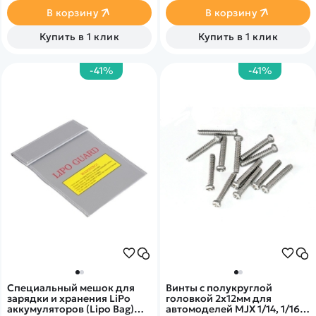
благодаря которому
В корзину
В корзину
представленная модель
ничем не отличается от
Купить в 1 клик
Купить в 1 клик
настоящего экскаватора.
-41%
-41%
Специальный мешок для
Винты с полукруглой
зарядки и хранения LiPo
головкой 2х12мм для
аккумуляторов (Lipo Bag)
автомоделей MJX 1/14, 1/16,