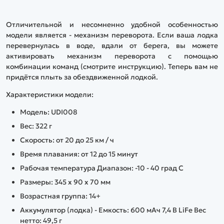
нескользящим, мягким и
приятным на ощупь
прорезиненным
Отличительной и несомненно удобной особенностью
материалом. На пульте есть
модели является - механизм переворота. Если ваша лодка
все необходимые триммеры
перевернулась в воде, вдали от берега, вы можете
для точной настройки.
активировать механизм переворота с помощью
комбинации команд (смотрите инструкцию). Теперь вам не
придётся плыть за обездвиженной лодкой.
Характеристики модели:
Модель: UDI008
Вес: 322 г
Скорость: от 20 до 25 км / ч
Время плавания: от 12 до 15 минут
Рабочая температура Диапазон: -10 - 40 град C
Размеры: 345 х 90 х 70 мм
Возрастная группа: 14+
Аккумулятор (лодка) - Емкость: 600 мАч 7,4 В LiFe Вес
нетто: 49,5 г