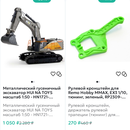
Металлический гусеничный
Рулевой кронштейн для
экскаватор HUI NA TOYS
Remo Hobby MMAX, EX3 1/10,
масштаб 1:50 - HN1721-
тюнинг, зеленый, RP2309-
YELLOW
GREEN
Металлический гусеничный
Рулевой кронштейн,
экскаватор HUI NA TOYS
держатель рулевой
масштаб 1:50 - HN1721-
трапеции (тюнинг) для
YELLOW: игрушечная
радиоуправляемых моделей
1 050 ₽
270 ₽
2 280 ₽
460 ₽
спецтехника имеет
Remo Hobby масштаба 1/10.
реалистичный дизайн,