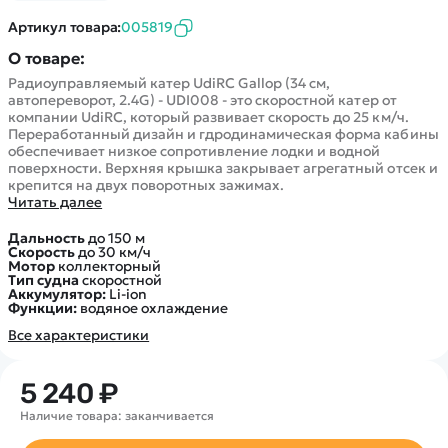
Покупателю
Вертолеты
Блог
Артикул товара:
005819
Катера
Статьи про беспилотники
Контакты
О товаре:
Роботы
Обзор квадрокоптеров
Оплата и доставка
Радиоуправляемый катер UdiRC Gallop (34 см,
Самолеты
Аренда Квадрокоптеров
автопереворот, 2.4G) - UDI008 - это скоростной катер от
Помощь
Сборные модели
компании UdiRC, который развивает скорость до 25 км/ч.
Покупка в кредит
Отследить заказ
Переработанный дизайн и гдродинамическая форма кабины
Детские электромобили
обеспечивает низкое сопротивление лодки и водной
Оплата на сайте
поверхности. Верхняя крышка закрывает агрегатный отсек и
Спецтехника
крепится на двух поворотных зажимах.
Железные дороги
Читать далее
Конструкторы
Дальность
до 150 м
Скорость
до 30 км/ч
Запчасти для моделей
Мотор
коллекторный
Тип судна
скоростной
Аккумулятор:
Li-ion
Функции:
водяное охлаждение
Все характеристики
5 240 ₽
Наличие товара: заканчивается