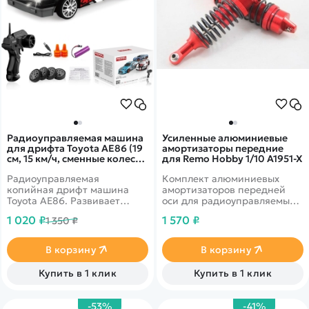
Радиоуправляемая машина
Усиленные алюминиевые
для дрифта Toyota AE86 (19
амортизаторы передние
см, 15 км/ч, сменные колеса,
для Remo Hobby 1/10 A1951-X
фишки) - SC24A07
Радиоуправляемая
Комплект алюминиевых
копийная дрифт машина
амортизаторов передней
Toyota AE86. Развивает
оси для радиоуправляемых
скорость до 15 км в час. В
моделей Remo Hobby MMAX,
1 020 ₽
1 570 ₽
1 350 ₽
комплекте присутствуют
EX3 масштаба 1/10
сменные колеса.
Светодиодные фары.
В корзину
В корзину
Ёмкость аккумулятора 500
mAh
Купить в 1 клик
Купить в 1 клик
-53%
-41%