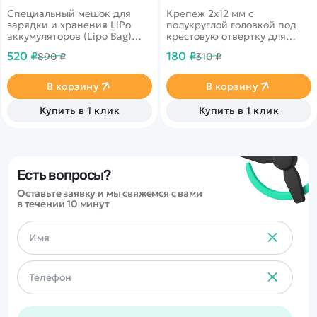
G.T.Power 23x18 см (малый),
12шт - MJX-M2123
Специальный мешок для
Крепеж 2x12 мм с
GTP-47
зарядки и хранения LiPo
полукруглой головкой под
аккумуляторов (Lipo Bag)
крестовую отвертку для
G.T.Power. 23 х 18 см.
радиоуправляемых
520 ₽
180 ₽
890 ₽
310 ₽
автомоделей MJX масштаба
1/14.
В корзину
В корзину
Купить в 1 клик
Купить в 1 клик
Есть вопросы?
Оставьте заявку и мы свяжемся с вами
в течении 10 минут