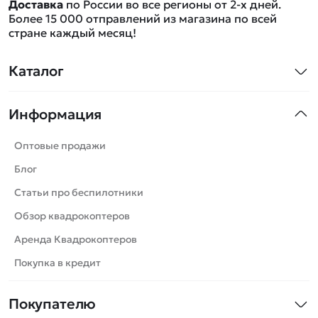
Доставка
по России во все регионы от 2-х дней.
Более 15 000 отправлений из магазина по всей
стране каждый месяц!
Каталог
Квадрокоптеры
Информация
Машинки
Танки
Оптовые продажи
Вертолеты
Блог
Катера
Статьи про беспилотники
Роботы
Обзор квадрокоптеров
Самолеты
Аренда Квадрокоптеров
Сборные модели
Покупка в кредит
Детские электромобили
Покупателю
Спецтехника