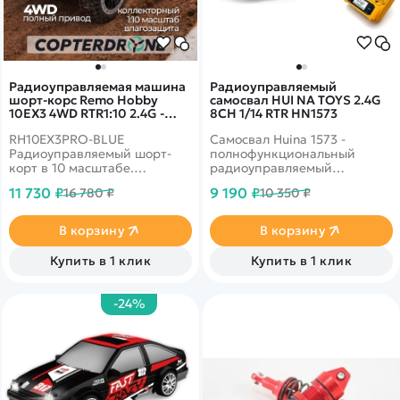
Радиоуправляемая машина
Радиоуправляемый
шорт-корс Remo Hobby
самосвал HUI NA TOYS 2.4G
10EX3 4WD RTR1:10 2.4G -
8CH 1/14 RTR HN1573
RH10EX3PRO-BLUE
RH10EX3PRO-BLUE
Самосвал Huina 1573 -
Радиоуправляемый шорт-
полнофункциональный
корт в 10 масштабе.
радиоуправляемый
Установлен мощный
грузовик, способный
11 730 ₽
9 190 ₽
16 780 ₽
10 350 ₽
коллекторный двигатель,
перевозить грузы и
который развивает скорость
разгружать за счет подъема
до 45 км в час. Полный
кузова.
В корзину
В корзину
привод. Аккумулятор с
ёмкостью 3300 мАч. Время
Купить в 1 клик
Купить в 1 клик
игры до 30 минут
-24%