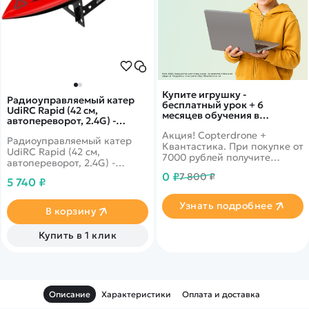
Купите игрушку -
Радиоуправляемый катер
бесплатный урок + 6
UdiRC Rapid (42 см,
месяцев обучения в
автопереворот, 2.4G) -
подарок!
UDI009
Акция! Copterdrone +
Радиоуправляемый катер
Квантастика. При покупке от
UdiRC Rapid (42 см,
7000 рублей получите
автопереворот, 2.4G) -
уникальное предложение от
UDI009 - это
0 ₽
7 800 ₽
нашего партнера
5 740 ₽
радиоуправляемый
спортивный катер Rapid
Узнать подробнее
UDI009 от производитель
В корзину
UdiRC. В комплект входит
подставка для хранения,
Купить в 1 клик
выполненная из пластика с
текстурой под дерево. Пульт
управления пистолетного
типа удобно лежит в руке и
взрослого, и ребенка.
Описание
Характеристики
Оплата и доставка
Рулевое колесо имеет
плавный ход, покрыто