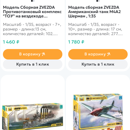
Модель Сборная ZVEZDA
Модель сборная ZVEZDA
Противотанковый комплекс
Американский танк М4А2
"ТОУ" на вездеходе
Шерман , 1:35
"Хаммер", 1:35
Масштаб - 1/35, возраст - 7+,
Масштаб - 1/35, возраст -
размер - длина:13 см,
10+, размер - длина: 17 см,
количество деталей: 102.
количество деталей: 277.
Легендарный
Американский танк, времен
1 460 ₽
1 780 ₽
американский внедорожник
Второй Мировой войны,
Hummer, оснащенный
который был активно
противотанковым
используемым в середине
В корзину
В корзину
комплексом ТОУ, успешно
войны. Был шустрым, юрким
зарекомендовал себя в
и достаточно крепким.
Купить в 1 клик
Купить в 1 клик
военных конфликтах.