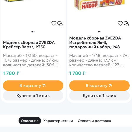
Модель сборная ZVEZDA
Модель сборная ZVEZDA
Истребитель Як-3,
Крейсер Варяг, 1:350
подарочный набор, 1:48
Масштаб - 1/350, возраст -
Масштаб - 1/48, возраст - 7+,
10+, размер - длина: 37 см,
размер - длина: 17,7 см,
количество деталей: 306.
количество деталей: 127.
Крейсер, очень похожий на
Юркость, высокие скорости
1 780 ₽
1 780 ₽
легендарную "Аврору", но
и уворотливость - это три
имеющий большее
основных характеристики
водоизмещение и
отличающие Як-3 от
В корзину
В корзину
дымоизмещение. Участвовал
остальных истребителей.
в реальных баталиях с
Як-3 был в своем время
Купить в 1 клик
Купить в 1 клик
японским флотом, но был
царем небес и вводил в ужас
уничтожен. Возраст на
немецкую авиа эскадрилью.
момент потопления всего 5
лет.
Описание
Характеристики
Оплата и доставка