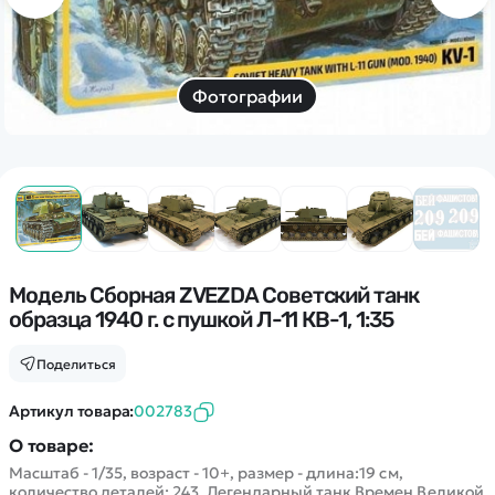
Дополнительный способ связи
WhatsApp/Мобильный
Есть вопрос? Можем связаться с вами
Фотографии
Заказать звонок
Наши соцсети:
Модель Сборная ZVEZDA Советский танк
образца 1940 г. с пушкой Л-11 КВ-1, 1:35
Каталог
Поделиться
Квадрокоптеры
Артикул товара:
002783
Информация
Машинки
О товаре:
Танки
Масштаб - 1/35, возраст - 10+, размер - длина:19 см,
Оптовые продажи
количество деталей: 243. Легендарный танк Времен Великой