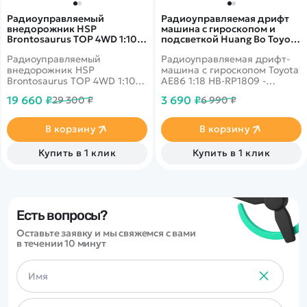
Радиоуправляемый
Радиоуправляемая дрифт
внедорожник HSP
машина с гироскопом и
Brontosaurus TOP 4WD 1:10
подсветкой Huang Bo Toyota
2.4G - 94111TOP-NC111-BL
AE86 1:18 - HB-RP1809
Радиоуправляемый
Радиоуправляемая дрифт-
внедорожник HSP
машина с гироскопом Toyota
Brontosaurus TOP 4WD 1:10
AE86 1:18 HB-RP1809 -
2.4G - 94111TOP-NC111-BL -
эффектная модель для ярких
19 660 ₽
3 690 ₽
29 300 ₽
6 990 ₽
полноуправляемая
заездов, дрифта и активной
полноприводная модель
игры. Машинка выполнена в
внедорожника с
стиле легендарной Toyota
В корзину
В корзину
бесколлекторным
AE86, отличается
электродвигателем. Модель
спортивным дизайном,
Купить в 1 клик
Купить в 1 клик
имеет сертификат
хорошей маневренностью и
соответствия Ростест.
стабильным управлением.
Благодаря встроенному
гироскопу модель лучше
держит траекторию,
увереннее входит в
Есть вопросы?
повороты и позволяет
Оставьте заявку и мы свяжемся с вами
выполнять более точные и
в течении 10 минут
зрелищные дрифт-маневры.