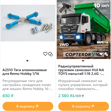
Радиоуправляемый
A2510 Тяги алюминиевые
грузовик самосвал HUI NA
для Remo Hobby 1/16
TOYS масштаб 1:18 2.4G -
HN1556
Регулируемые тяги для
Игрушечный самосвал на
настройки схождения колес
пульте управления, который
для машин Remo Hobby 16-го
способен перевозить
масштаба
большое количество разных
830 ₽
2 380 ₽
3 150 ₽
грузов. Можно играть на
свежем воздухе, дистанция
управления до 50 метров
В корзину
В корзину