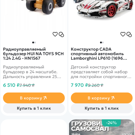
Радиоуправляемый
Конструктор CADA
бульдозер HUI NA TOYS 9CH
спортивный автомобиль
1:24 2.4G - HN1567
Lamborghini LP610 (1696
деталей) C61018W
Радиоуправляемый
Детский конструктор
бульдозер в 24 масштабе.
представляет собой набор
Дальность управления 25
для постройки спортивного
метров. Аккумулятор Li-Po с
автомобиля Lamborghini
6 510 ₽
7 970 ₽
7 940 ₽
9 260 ₽
ёмкостью 600 mAh, который
LP610 и содержит 1696
позволяет играть до 60
деталей!
минут. Высокая детализация
В корзину
В корзину
и мощный двигатель.&nbsp;
Купить в 1 клик
Купить в 1 клик
-24%