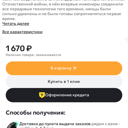
Покупателю
Вертолеты
Блог
Отечественной войны, в нём впервые инженеры соединили
все передовые технологии того времени, немцы были
Катера
Статьи про беспилотники
Контакты
сильно удивлены и не были готовы сопротивляться первое
Роботы
время.
Обзор квадрокоптеров
Оплата и доставка
Читать далее
Самолеты
Аренда Квадрокоптеров
Помощь
Все характеристики
Сборные модели
Покупка в кредит
Отследить заказ
Детские электромобили
Оплата на сайте
1 670 ₽
Спецтехника
Наличие товара: заканчивается
Железные дороги
Конструкторы
В корзину
Запчасти для моделей
Купить в 1 клик
Оформление кредита
Способы получения:
Доставка до пункта выдачи заказов
рядом с вами -