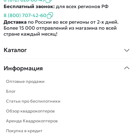
Бесплатный звонок:
для всех регионов РФ
8 (800) 707-42-60
Доставка
по России во все регионы от 2-х дней.
Более 15 000 отправлений из магазина по всей
стране каждый месяц!
Каталог
Квадрокоптеры
Информация
Машинки
Танки
Оптовые продажи
Вертолеты
Блог
Катера
Статьи про беспилотники
Роботы
Обзор квадрокоптеров
Самолеты
Аренда Квадрокоптеров
Сборные модели
Покупка в кредит