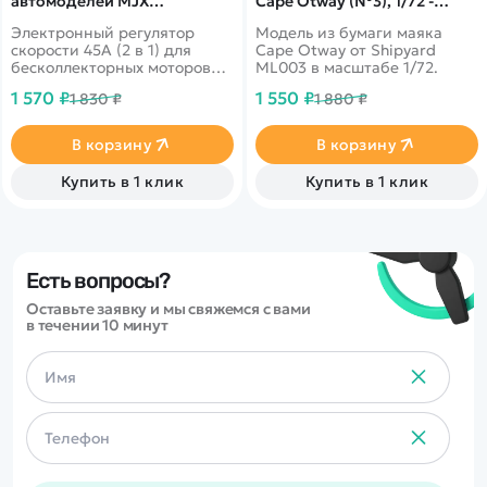
автомоделей MJX
Cape Otway (№3), 1/72 -
14301/14302/14303 - MJX-
ML003
Электронный регулятор
Модель из бумаги маяка
E45B
скорости 45A (2 в 1) для
Cape Otway от Shipyard
бесколлекторных моторов
ML003 в масштабе 1/72.
радиоуправляемых моделей
1 570 ₽
1 550 ₽
1 830 ₽
1 880 ₽
MJX масштаба 1/14.
В корзину
В корзину
Купить в 1 клик
Купить в 1 клик
Есть вопросы?
Оставьте заявку и мы свяжемся с вами
в течении 10 минут