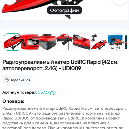
Дополнительный способ связи
WhatsApp/Мобильный
Фотографии
Есть вопрос? Можем связаться с вами
Заказать звонок
Наши соцсети:
Радиоуправляемый катер UdiRC Rapid (42 см,
автопереворот, 2.4G) - UDI009
Поделиться
Каталог
Артикул товара:
005737
О товаре:
Квадрокоптеры
Радиоуправляемый катер UdiRC Rapid (42 см, автопереворот,
Информация
2.4G) - UDI009 - это радиоуправляемый спортивный катер
Машинки
Rapid UDI009 от производитель UdiRC. В комплект входит
Танки
подставка для хранения, выполненная из пластика с
Оптовые продажи
текстурой под дерево. Пульт управления пистолетного типа