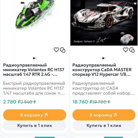
Радиоуправляемый
Радиоуправляемый
миникатер Volantex RC H137
конструктор CaDA MASTER
масштаб 1:47 RTR 2.4G -
споркар V12 Hypercar 1/8
EXAC79602B2
(4449 деталей) - C61053W
Быстрый радиоуправляемый
Радиоуправляемый
миникатер Volantex RC H137
конструктор от CADA
1/47 масштаба для гонок по
представляет собой набор
воде с мощными двойными
для постройки спортивного
2 780 ₽
18 760 ₽
2 940 ₽
19 700 ₽
двигателями и пультом
автомобиля V12 Hypercar из
дистанционного управления
4449 деталей в масштабе
2,4 ГГц.
1/8. Внутренний интерьер
В корзину
В корзину
модели потрясающе
проработан. Открываются
Купить в 1 клик
Купить в 1 клик
двери и капот. Под капотом
двигатель с 12 цилиндрами,
за работой которого можно