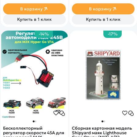
для лучшего охлаждения.
Вес: 61 г, усилие на валу:
В корзину
В корзину
8.95 кг/см (4.8V), 10.68 кг/см
(6.0V), скорость: 0.105 с/60°
Купить в 1 клик
Купить в 1 клик
(4.8V), скорость: 0.083 с/60°
(6.0V).
-14%
-17%
Бесколлекторный
Сборная картонная модель
регулятор скорости 45А для
Shipyard маяк Lighthouse