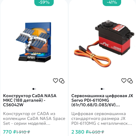
-59%
-41%
наблюдать. Новый
электромотор Buggy Motor
быстрее и мощнее, чем
моторы прошлых моделей.
Конструктор CaDA NASA
Сервомашинка цифровая JX
МКС (188 деталей) -
Servo PDI-6110MG
C56042W
(61г/10.68/0.083/6V)
стандартная PDI-6110MG
Конструктор от CADA из
Цифровая сервомашинка
коллекции CaDA NASA Space
стандартного размера JX
Set - серии моделей
PDI-6110MG с металлическим
космоса.
редуктором и алюминиевой
770 ₽
2 380 ₽
1 910 ₽
4 050 ₽
центральной частью корпуса