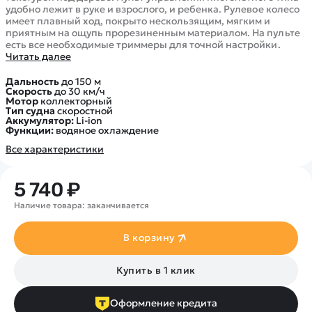
Покупателю
Вертолеты
Блог
удобно лежит в руке и взрослого, и ребенка. Рулевое колесо
имеет плавный ход, покрыто нескользящим, мягким и
Катера
Статьи про беспилотники
приятным на ощупь прорезиненным материалом. На пульте
Контакты
Роботы
есть все необходимые триммеры для точной настройки.
Обзор квадрокоптеров
Оплата и доставка
Читать далее
Самолеты
Аренда Квадрокоптеров
Помощь
Сборные модели
Дальность
до 150 м
Покупка в кредит
Скорость
до 30 км/ч
Отследить заказ
Детские электромобили
Мотор
коллекторный
Тип судна
скоростной
Оплата на сайте
Спецтехника
Аккумулятор:
Li-ion
Функции:
водяное охлаждение
Железные дороги
Все характеристики
Конструкторы
Запчасти для моделей
5 740 ₽
Наличие товара: заканчивается
В корзину
Купить в 1 клик
Оформление кредита