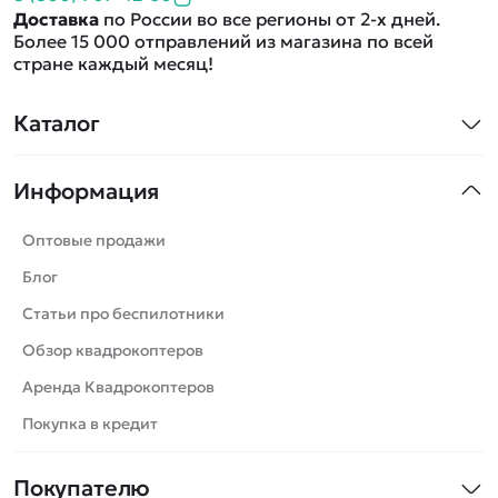
Доставка
по России во все регионы от 2-х дней.
Более 15 000 отправлений из магазина по всей
стране каждый месяц!
Каталог
Квадрокоптеры
Информация
Машинки
Танки
Оптовые продажи
Вертолеты
Блог
Катера
Статьи про беспилотники
Роботы
Обзор квадрокоптеров
Самолеты
Аренда Квадрокоптеров
Сборные модели
Покупка в кредит
Детские электромобили
Покупателю
Спецтехника