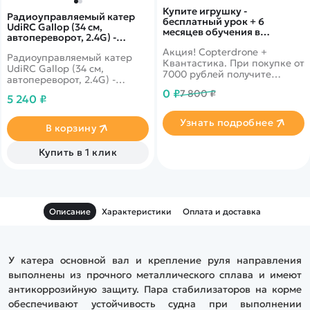
Купите игрушку -
Радиоуправляемый катер
бесплатный урок + 6
UdiRC Gallop (34 см,
месяцев обучения в
автопереворот, 2.4G) -
подарок!
UDI008
Акция! Copterdrone +
Радиоуправляемый катер
Квантастика. При покупке от
UdiRC Gallop (34 см,
7000 рублей получите
автопереворот, 2.4G) -
уникальное предложение от
UDI008 - это скоростной
0 ₽
7 800 ₽
нашего партнера
5 240 ₽
катер от компании UdiRC,
который развивает скорость
Узнать подробнее
до 25 км/ч. Переработанный
В корзину
дизайн и гдродинамическая
форма кабины обеспечивает
Купить в 1 клик
низкое сопротивление
лодки и водной
поверхности. Верхняя
крышка закрывает
агрегатный отсек и крепится
Описание
Характеристики
Оплата и доставка
на двух поворотных
зажимах.
У катера основной вал и крепление руля направления
выполнены из прочного металлического сплава и имеют
антикоррозийную защиту. Пара стабилизаторов на корме
обеспечивают устойчивость судна при выполнении