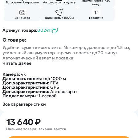
Покупателю
Вертолеты
Время полета > 20
Встроенный гироскоп
Автовозврат к пульту
Блог
минут
Катера
Статьи про беспилотники
Контакты
Роботы
4к камера
Дальность < 1000м
Гарантия
Обзор квадрокоптеров
Оплата и доставка
Самолеты
Аренда Квадрокоптеров
Артикул товара:
002411
Помощь
Сборные модели
Покупка в кредит
О товаре:
Отследить заказ
Детские электромобили
Удобная сумка в комплекте. 4k камера, дальность до 1.5 км,
Оплата на сайте
усиленный аккумулятор - время в полете до 20 минут.
Спецтехника
Автоматический взлет и посадка
Железные дороги
Читать далее
Конструкторы
Камера:
4к
Дальность полета:
до 1000 м
Запчасти для моделей
Доп.характеристики:
FPV
Доп.характеристики:
GPS
Доп.характеристики:
Автовозврат
Подвес камеры:
1-осевой
Все характеристики
13 640 ₽
Наличие товара: заканчивается