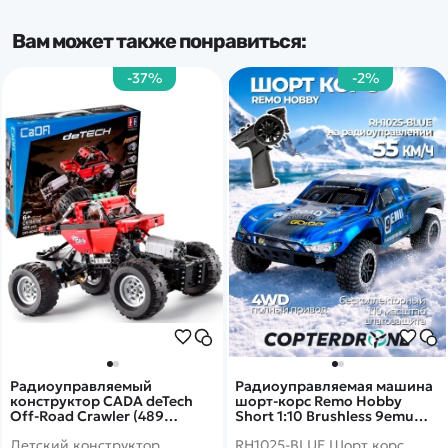
Вам может также понравиться:
-37%
-2%
Радиоуправляемый
Радиоуправляемая машина
конструктор CADA deTech
шорт-корс Remo Hobby
Off-Road Crawler (489
Short 1:10 Brushless 9emu
деталей) C51041W
4WD RTR 2.4G - RH1025-BLUE
Детский конструктор
RH1025-BLUE Шорт корс.