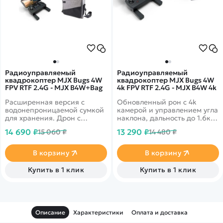
Радиоуправляемый
Радиоуправляемый
квадрокоптер MJX Bugs 4W
квадрокоптер MJX Bugs 4W
FPV RTF 2.4G - MJX B4W+Bag
4k FPV RTF 2.4G - MJX B4W 4k
Расширенная версия с
Обновленный рон с 4k
водонепроницаемой сумкой
камерой и управлением угла
для хранения. Дрон с
наклона, дальность до 1.6км,
широкоформатной 2k
GPS возврат, автовзлет и
14 690 ₽
13 290 ₽
15 060 ₽
14 480 ₽
камерой на подвесе,
посадка
дальность до 1.6км, GPS
возврат в точку старта
В корзину
В корзину
Купить в 1 клик
Купить в 1 клик
Описание
Характеристики
Оплата и доставка