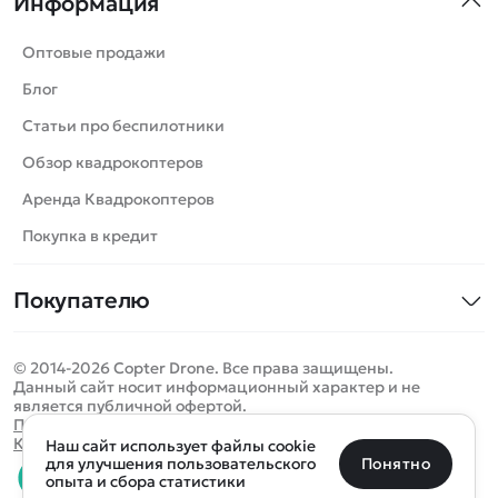
Информация
Машинки
Танки
Оптовые продажи
Вертолеты
Блог
Катера
Статьи про беспилотники
Роботы
Обзор квадрокоптеров
Самолеты
Аренда Квадрокоптеров
Сборные модели
Покупка в кредит
Детские электромобили
Покупателю
Спецтехника
Контакты
Железные дороги
© 2014-2026 Copter Drone. Все права защищены.
Оплата и доставка
Игрушки
Данный сайт носит информационный характер и не
является публичной офертой.
Помощь
Запчасти для моделей
Определить местоположение
Политика конфиденциальности
Карта сайта
Наш сайт использует файлы cookie
Отследить заказ
Бренды
Санкт-Петербург
Москва
Майкоп
Уфа
Понятно
для улучшения пользовательского
опыта и сбора статистики
Оплата на сайте