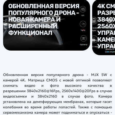
ОБНОВЛЕННАЯ ВЕРСИЯ
4K CM
ПОПУЛЯРНОГО ДРОНА -
РАЗР
НОВАЯ КАМЕРА И
3840
РАСШИРЕННЫЙ
2560
ФУНКЦИОНАЛ
УПРА
КАМЕ
УПРА
Обновленная версия популярного дрона - MJX 5W с
камерой 4K. Матрица CMOS с новой оптикой позволяют
снимать видео и фото высокого качества в
разрешении 3840x2160@16Fps, 2560x1400@20Fps в случае
видеосъемки и 3840x2160 в случае фото. Камера
установлена на демпфирующих мембранах, которые гасят
колебания во время работы лопастей. Также с помощью
сервомеханизма камера может подниматься и опускаться -