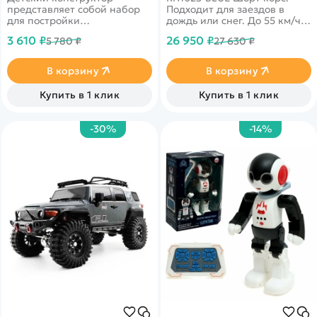
представляет собой набор
Подходит для заездов в
для постройки
дождь или снег. До 55 км/ч,
полноприводного краулера
полный привод, масштаб
3 610 ₽
26 950 ₽
5 780 ₽
27 630 ₽
на радиоуправлении,
1:10
собранного из 489
деталей!&nbsp;
В корзину
В корзину
Купить в 1 клик
Купить в 1 клик
-30%
-14%