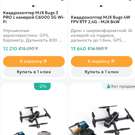
Квадрокоптер MJX Bugs 3
PRO с камерой C6000 5G Wi-
Квадрокоптер MJX Bugs 4W
Fi
FPV RTF 2.4G - MJX B4W
Улучшенные
Дрон с широкоформатной 2k
характеристики. GPS,
камерой на подвесе,
барометр. Дальность 800 м.
дальность до 1.6км, GPS
Полет 20 минут.
возврат в точку старта,
12 210 ₽
13 640 ₽
15 230 ₽
16 380 ₽
Устанавливаемая FPV-
удобный функциональный
камера 1080p.
пульт
Интеллектуальные режимы,
В корзину
В корзину
2 режима скорости.
Купить в 1 клик
Купить в 1 клик
-2%
Хит прода