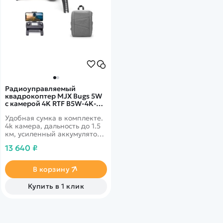
Радиоуправляемый
квадрокоптер MJX Bugs 5W
с камерой 4K RTF B5W-4K-
BAG
Удобная сумка в комплекте.
4k камера, дальность до 1.5
км, усиленный аккумулятор -
время в полете до 20 минут.
13 640 ₽
Автоматический взлет и
посадка
В корзину
Купить в 1 клик