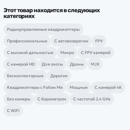
Этот товар находится в следующих
категориях
Радиоуправляемые квадрокоптеры
Профессиональные
С автовозвратом
FPV
С высокой дальностью
Микро
С FPV камерой
С камерой HD
Для охоты
Дроны
MJX
Бесколлекторные
Дорогие
Квадрокоптеры с Follow Me
Мощные
С камерой 4K
Без камеры
С барометром
С частотой 2.4 GHz
С WiFi