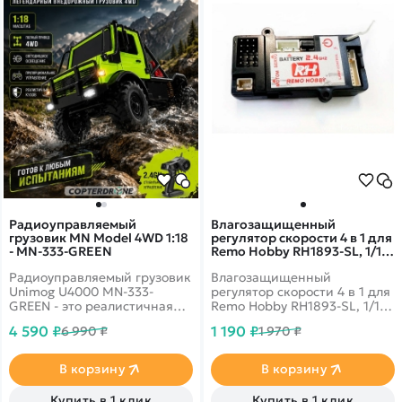
Радиоуправляемый
Влагозащищенный
грузовик MN Model 4WD 1:18
регулятор скорости 4 в 1 для
- MN-333-GREEN
Remo Hobby RH1893-SL, 1/18
- E9975A
Радиоуправляемый грузовик
Влагозащищенный
Unimog U4000 MN-333-
регулятор скорости 4 в 1 для
GREEN - это реалистичная
Remo Hobby RH1893-SL, 1/18
RC модель внедорожника в
- E9975A
4 590 ₽
1 190 ₽
6 990 ₽
1 970 ₽
масштабе 1:18, созданная
для любителей бездорожья,
радиоуправляемых машин и
В корзину
В корзину
коллекционных моделей.
Машинка выполнена в
Купить в 1 клик
Купить в 1 клик