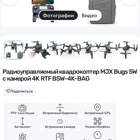
Дополнительный способ связи
WhatsApp/Мобильный
Фотографии
Видео
Есть вопрос? Можем связаться с вами
Заказать звонок
Наши соцсети:
Радиоуправляемый квадрокоптер MJX Bugs 5W
с камерой 4K RTF B5W-4K-BAG
Поделиться
Каталог
FPV-тансляция
Встроенный барометр
Встроенный GPS
Квадрокоптеры
Информация
Машинки
Автовзлет
Встроенная камера
Режим Headless
Танки
Оптовые продажи