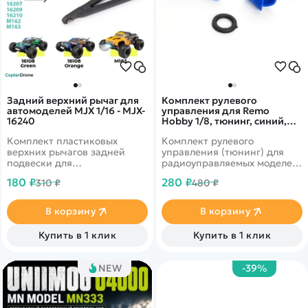
Задний верхний рычаг для
Комплект рулевого
автомоделей MJX 1/16 - MJX-
управления для Remo
16240
Hobby 1/8, тюнинг, синий,
RP2029-BLUE
Комплект пластиковых
Комплект рулевого
верхних рычагов задней
управления (тюнинг) для
подвески для
радиоуправляемых моделей
радиоуправляемых
Remo Hobby масштаба 1/8.
180 ₽
280 ₽
310 ₽
480 ₽
автомоделей MJX Hyper Go
16108, 16208, 16209, 16210,
MJX MEW4 M163 масштаба
В корзину
В корзину
1/16.
Купить в 1 клик
Купить в 1 клик
NEW
-39%