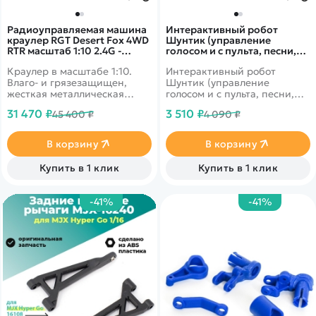
Радиоуправляемая машина
Интерактивный робот
краулер RGT Desert Fox 4WD
Шунтик (управление
RTR масштаб 1:10 2.4G -
голосом и с пульта, песни,
EX86120|R86363-3
сказки) - ZYI-I0018
Краулер в масштабе 1:10.
Интерактивный робот
Влаго- и грязезащищен,
Шунтик (управление
жесткая металлическая
голосом и с пульта, песни,
рама, серво с защитой от
сказки) - ZYI-I0018 - это
31 470 ₽
3 510 ₽
45 400 ₽
4 090 ₽
попадания воды и песка.
легендарный робот MZ-2842
Скорость до 25 км/ч.
теперь на полностью на
Подходит для эксплуатации
русском языке!
В корзину
В корзину
в сложных условиях. Кузов
тёмно-серого цвета.
Купить в 1 клик
Купить в 1 клик
-41%
-41%