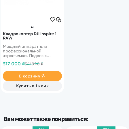
Квадрокоптер DJI Inspire 1
RAW
Мощный аппарат для
профессиональной
аэросъемки. Подвес с
камерой ZENMUSE X5R 16
317 000 ₽
341 990 ₽
Мп, 2 пульта для пилота и
оператора, SSD. Видео 4К.
Дальность 2000 м. Полет 18
В корзину
минут.
Купить в 1 клик
Вам может также понравиться: