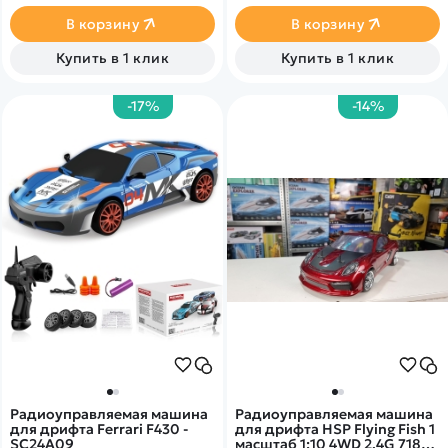
уровень детализации и
металлические компоненты.
В корзину
В корзину
Купить в 1 клик
Купить в 1 клик
-17%
-14%
Радиоуправляемая машина
Радиоуправляемая машина
для дрифта Ferrari F430 -
для дрифта HSP Flying Fish 1
SC24A09
масштаб 1:10 4WD 2.4G 718