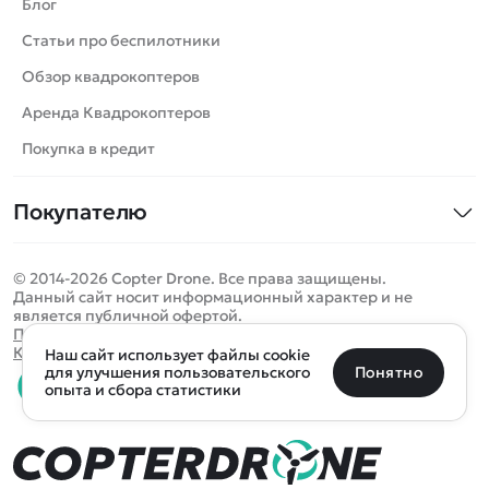
Вертолеты
Блог
Катера
Статьи про беспилотники
Роботы
Обзор квадрокоптеров
Самолеты
Аренда Квадрокоптеров
Сборные модели
Покупка в кредит
Детские электромобили
Покупателю
Спецтехника
Контакты
Железные дороги
© 2014-2026 Copter Drone. Все права защищены.
Оплата и доставка
Игрушки
Данный сайт носит информационный характер и не
является публичной офертой.
Помощь
Запчасти для моделей
Определить местоположение
Политика конфиденциальности
Карта сайта
Наш сайт использует файлы cookie
Отследить заказ
Бренды
Санкт-Петербург
Москва
Майкоп
Уфа
Понятно
для улучшения пользовательского
опыта и сбора статистики
Оплата на сайте
Улан-Удэ
Пермь
Псков
Ростов-на-Дону
0 товаров
Очистить
Все подборки
В корзину
0 ₽
Ещё более 300 населённых пунктов