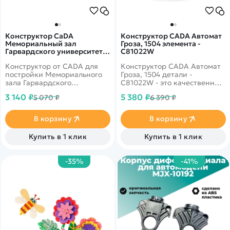
Конструктор CaDA
Конструктор CADA Автомат
Мемориальный зал
Гроза, 1504 элемента -
Гарвардского университета
C81022W
(1411 деталей) - C66017W
Конструктор от CADA для
Конструктор CADA Автомат
постройки Мемориального
Гроза, 1504 детали -
зала Гарвардского
C81022W - это качественный
университета из 1411
конструктор от компании
3 140 ₽
5 380 ₽
5 070 ₽
6 390 ₽
деталей. Спроектирован на
CADA, собрав который вы
основе знаменитого здания
сможете стать владельцем
Гарвардского университета –
оружия российского
В корзину
В корзину
Гарвардского
производства. Речь идет о
мемориального зала.
штурмовой винтовке
Купить в 1 клик
Купить в 1 клик
Готическое церковное
«Гроза», которая была
здание с изысканным и
разработана тульскими
красивым внешним видом.
оружейниками в начале 90-х
-35%
-41%
годов. За её основу взят
испытанный временем и
самый компактный автомат
АКС74У.