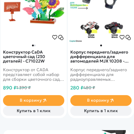
Конструктор CaDA
Корпус переднего/заднего
цветочный сад (230
дифференциала для
деталей) - C71022W
автомоделей MJX 10208 -
MJX-10192
Конструктор от CADA
Корпус переднего/заднего
представляет собой набор
дифференциала для
для сборки цветочного сада
радиоуправляемых
из 230 деталей. Элементы из
автомоделей MJX Hyper Go
890 ₽
280 ₽
1 390 ₽
480 ₽
бумаги можно сочетать в
10208 BigFoot Monster
любых вариациях или
масштаба 1/10.
нарисовать свои.
В корзину
В корзину
Купить в 1 клик
Купить в 1 клик