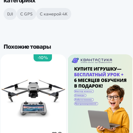
категориях
DJI
С GPS
С камерой 4K
Похожие товары
-10%