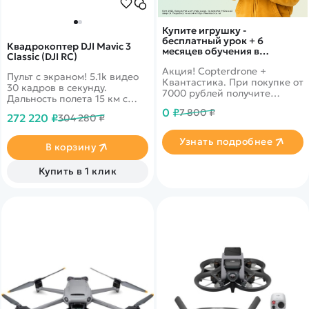
Купите игрушку -
бесплатный урок + 6
Квадрокоптер DJI Mavic 3
месяцев обучения в
Classic (DJI RC)
подарок!
Акция! Copterdrone +
Пульт с экраном! 5.1k видео
Квантастика. При покупке от
30 кадров в секунду.
7000 рублей получите
Дальность полета 15 км с
уникальное предложение от
передачей онлайн видео
0 ₽
7 800 ₽
нашего партнера
272 220 ₽
304 280 ₽
1080p. 46 минут в полете.
Датчики облета
Узнать подробнее
препятствий по всем
В корзину
направлениям
Купить в 1 клик