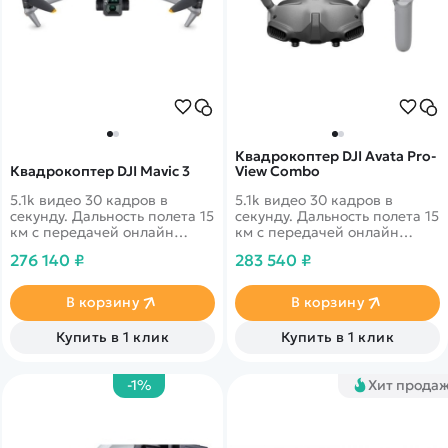
Квадрокоптер DJI Avata Pro-
Квадрокоптер DJI Mavic 3
View Combo
5.1k видео 30 кадров в
5.1k видео 30 кадров в
секунду. Дальность полета 15
секунду. Дальность полета 15
км с передачей онлайн
км с передачей онлайн
видео 1080p. 46 минут в
видео 1080p. 46 минут в
276 140 ₽
283 540 ₽
полете. Датчики облета
полете. Датчики облета
препятствий по всем
препятствий по всем
направлениям
направлениям. DJI Goggles 2
В корзину
В корзину
и DJI Motion Controller
обеспечивают
Купить в 1 клик
Купить в 1 клик
захватывающий сенсорный
опыт с интуитивно понятным
управлением движениями
-1%
Хит прода
рук и головы.