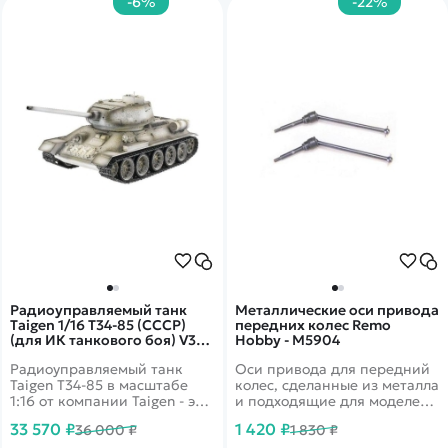
-6%
-22%
Радиоуправляемый танк
Металлические оси привода
Taigen 1/16 T34-85 (СССР)
передних колес Remo
(для ИК танкового боя) V3
Hobby - M5904
2.4G (зимний) TG3909-1S-
Радиоуправляемый танк
Оси привода для передний
IR3.0
Taigen T34-85 в масштабе
колес, сделанные из металла
1:16 от компании Taigen - это
и подходящие для моделей:
полностью функциональная
RH8036, RH8066, RH8065
33 570 ₽
1 420 ₽
36 000 ₽
1 830 ₽
модель, имеющая высокий
RH8035.