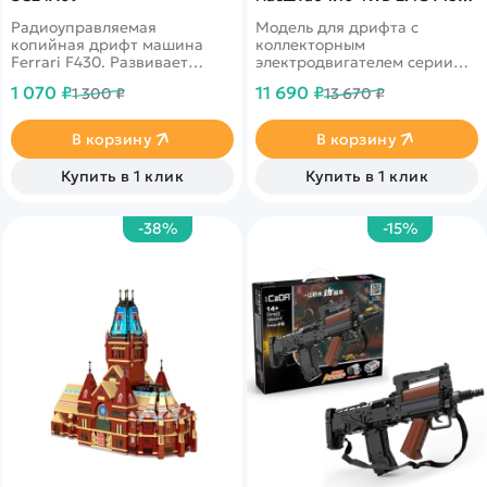
Cayman GT4 - 94123|GT4-02
Радиоуправляемая
Модель для дрифта с
Red
копийная дрифт машина
коллекторным
Ferrari F430. Развивает
электродвигателем серии
скорость до 15 км в час. В
540, полный привод 4WD,
1 070 ₽
11 690 ₽
1 300 ₽
13 670 ₽
комплекте присутствуют
аккумулятор Ni-Mh 7.2V
сменные колеса.
2000mAh
Светодиодные фары.
В корзину
В корзину
Ёмкость аккумулятора 500
mAh
Купить в 1 клик
Купить в 1 клик
-38%
-15%