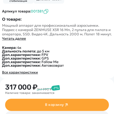
Покупателю
Вертолеты
стабилизация
Блог
Катера
Статьи про беспилотники
Артикул товара:
001381
Контакты
Роботы
Обзор квадрокоптеров
О товаре:
Оплата и доставка
Самолеты
Аренда Квадрокоптеров
Мощный аппарат для профессиональной аэросъемки.
Помощь
Сборные модели
Подвес с камерой ZENMUSE X5R 16 Мп, 2 пульта для пилота и
Покупка в кредит
Отследить заказ
оператора, SSD. Видео 4К. Дальность 2000 м. Полет 18 минут.
Детские электромобили
Читать далее
Оплата на сайте
Спецтехника
Камера:
4к
Железные дороги
Дальность полета:
до 5 км
Доп.характеристики:
FPV
Конструкторы
Доп.характеристики:
GPS
Доп.характеристики:
Follow Me
Запчасти для моделей
Доп.характеристики:
Автовозврат
Все характеристики
317 000 ₽
-7%
341 990 ₽
Наличие товара: заканчивается
В корзину