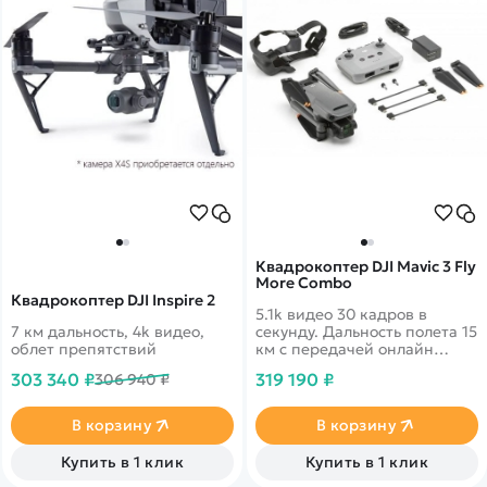
Квадрокоптер DJI Mavic 3 Fly
More Combo
Квадрокоптер DJI Inspire 2
5.1k видео 30 кадров в
7 км дальность, 4k видео,
секунду. Дальность полета 15
облет препятствий
км с передачей онлайн
видео 1080p. 46 минут в
303 340 ₽
319 190 ₽
306 940 ₽
полете. Датчики облета
препятствий по всем
направлениям
В корзину
В корзину
Купить в 1 клик
Купить в 1 клик