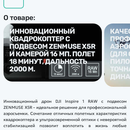
О товаре:
ИННОВАЦИОННЫЙ
КАЧЕ
КВАДРОКОПТЕР С
ПРОФ
ПОДВЕСОМ ZENMUSE X5R
АЭРО
И КАМЕРОЙ 16 МП. ПОЛЕТ
(ДЛЯ
18 МИНУТ, ДАЛЬНОСТЬ
ПИЛОТ
2000 М.
ТОЧН
ДИНА
Инновационный дрон DJI Inspire 1 RAW с подвесом
ZENMUSE X5R – идеальное решение для профессиональной
аэросъемки. Сочетание отличных полетных характеристик
квадрокоптера и ультрасовременной оптики с невероятной
стабилизацией позволит воплотить в жизнь любые