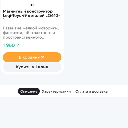
Магнитный конструктор
Leqi-Toys 49 деталей LQ610-
1
Развитие мелкой моторики,
фантазии, абстрактного и
пространственного
мышления. Удобство и
1 960 ₽
простота конструирования.
В корзину
Купить в 1 клик
Описание
Характеристики
Оплата и доставка