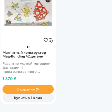
Магнитный конструктор
Mag-Building 42 детали
Развитие мелкой моторики,
фантазии и
пространственного
мышления. Удобство и
1 870 ₽
простота конструирования.
В корзину
Купить в 1 клик