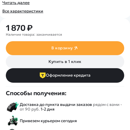
Покупателю
Вертолеты
Читать далее
Блог
Катера
Все характеристики
Статьи про беспилотники
Контакты
Роботы
Обзор квадрокоптеров
Оплата и доставка
Самолеты
1 870 ₽
Аренда Квадрокоптеров
Помощь
Сборные модели
Наличие товара: заканчивается
Покупка в кредит
Отследить заказ
Детские электромобили
Оплата на сайте
В корзину
Спецтехника
Железные дороги
Купить в 1 клик
Конструкторы
Запчасти для моделей
Оформление кредита
Способы получения:
Доставка до пункта выдачи заказов
рядом с вами -
от 90 руб.
1-2 дня
Привезем курьером сегодня