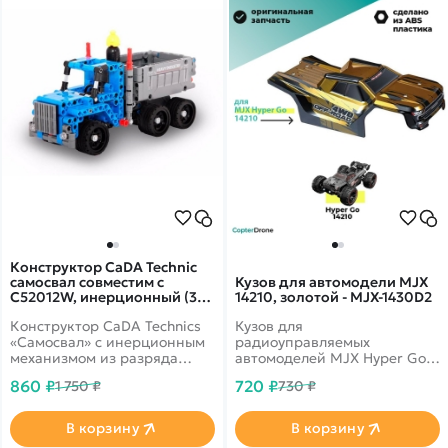
Конструктор CaDA Technic
самосвал совместим с
Кузов для автомодели MJX
C52012W, инерционный (301
14210, золотой - MJX-1430D2
деталь) - C52011W
Конструктор CaDA Technics
Кузов для
«Самосвал» с инерционным
радиоуправляемых
механизмом из разряда
автомоделей MJX Hyper Go
спецтехники - это
14210 масштаба 1/14.
860 ₽
720 ₽
1 750 ₽
730 ₽
реалистичный,
детализированный и
функциональный самосвал,
В корзину
В корзину
который собирается из 301