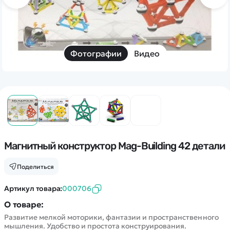
Дополнительный способ связи
WhatsApp/Мобильный
Есть вопрос? Можем связаться с вами
Фотографии
Видео
Заказать звонок
Наши соцсети:
Магнитный конструктор Mag-Building 42 детали
Каталог
Поделиться
Артикул товара:
000706
Квадрокоптеры
Информация
Машинки
О товаре:
Развитие мелкой моторики, фантазии и пространственного
Танки
Оптовые продажи
мышления. Удобство и простота конструирования.