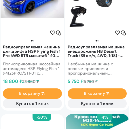
Радиоуправляемая машина
Радиоуправляемая машина
для дрифта HSP Flying Fish 1
внедорожник HB Desert
Pro 4WD RTR масштаб 1:10
Truck (35 км/ч, 4WD, 1:18) -
2.4G - 94123PRO|STI-01 WRX
HB-ZG1802A
Полноприводная шоссейная
Необычная машинка с
STI
автомодель HSP Flying Fish 1
полным приводом и
94123PRO/STI-01 с
пропорциональным
электродвигателем,
управлением
18 800 ₽
5 750 ₽
23 880 ₽
6 750 ₽
предназначенная для
дрифта. Оснащена колесами
с низким сцеплением.
В корзину
В корзину
Подвеска модели позволяет
производить точные
Купить в 1 клик
Купить в 1 клик
настройки углов развала и
схождения колес для
достижения необходимых
-50%
-1%
характеристик. Собрана на
прочном шасси, усиленным
алюминиевой декой.