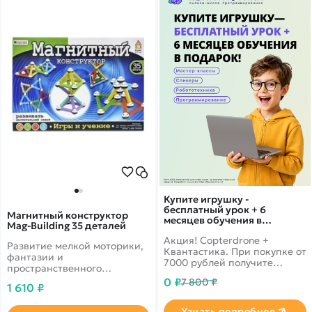
Купите игрушку -
бесплатный урок + 6
Магнитный конструктор
месяцев обучения в
Mag-Building 35 деталей
подарок!
Акция! Copterdrone +
Развитие мелкой моторики,
Квантастика. При покупке от
фантазии и
7000 рублей получите
пространственного
уникальное предложение от
мышления. Удобство и
0 ₽
7 800 ₽
нашего партнера
1 610 ₽
простота конструирования.
Узнать подробнее