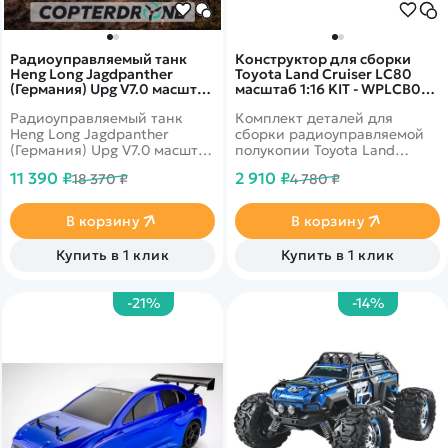
Радиоуправляемый танк
Конструктор для сборки
Heng Long Jagdpanther
Toyota Land Cruiser LC80
(Германия) Upg V7.0 масштаб
масштаб 1:16 KIT - WPLCB05-
1:16 - 3869-1Upg V7.0
1-WHITE
Радиоуправляемый танк
Комплект деталей для
Heng Long Jagdpanther
сборки радиоуправляемой
(Германия) Upg V7.0 масштаб
полукопии Toyota Land
1:16 - 3869-1Upg V7.0 - это
Cruiser LC80 в масштабе
11 390 ₽
2 910 ₽
18 370 ₽
4 780 ₽
танк 'Ягдпантера', который
1/16.
сконструирован на базе
танка 'Пантера' Pz Kpfw V
В корзину
В корзину
Ausf G и имеет компоновку,
близкую к компоновке
Купить в 1 клик
Купить в 1 клик
советской САУ СУ-85
(низкий корпус
совершенной
-21%
-14%
конфигурации).