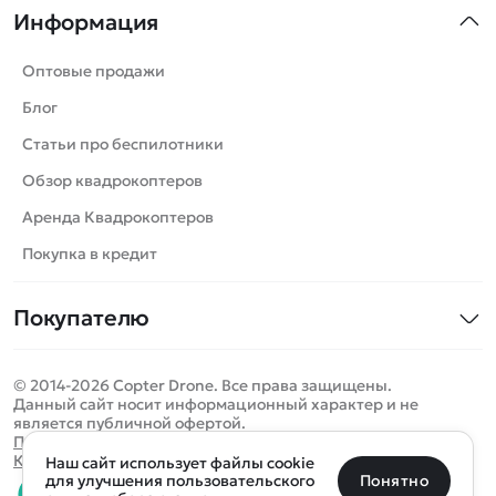
Информация
Машинки
Танки
Оптовые продажи
Вертолеты
Блог
Катера
Статьи про беспилотники
Роботы
Обзор квадрокоптеров
Самолеты
Аренда Квадрокоптеров
Сборные модели
Покупка в кредит
Детские электромобили
Покупателю
Спецтехника
Контакты
Железные дороги
© 2014-2026 Copter Drone. Все права защищены.
Оплата и доставка
Игрушки
Данный сайт носит информационный характер и не
является публичной офертой.
Помощь
Запчасти для моделей
Определить местоположение
Политика конфиденциальности
Карта сайта
Наш сайт использует файлы cookie
Отследить заказ
Бренды
Санкт-Петербург
Москва
Майкоп
Уфа
Понятно
для улучшения пользовательского