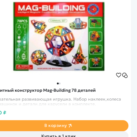
итный конструктор Mag-Building 78 деталей
кательная развивающая игрушка. Набор наклеек,колеса
машинок и детали для карусели в комплекте.
0 ₽
В корзину
Купить в 1 клик