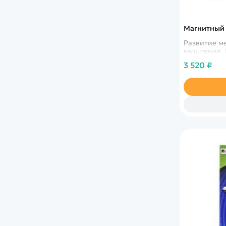
Магнитный 
Развитие м
мышления. 
3 520 ₽