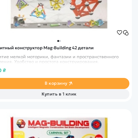
Спецтехника
Железные дороги
Конструкторы
Запчасти для моделей
итный конструктор Mag-Building 42 детали
итие мелкой моторики, фантазии и пространственного
ения. Удобство и простота конструирования.
0 ₽
В корзину
Купить в 1 клик