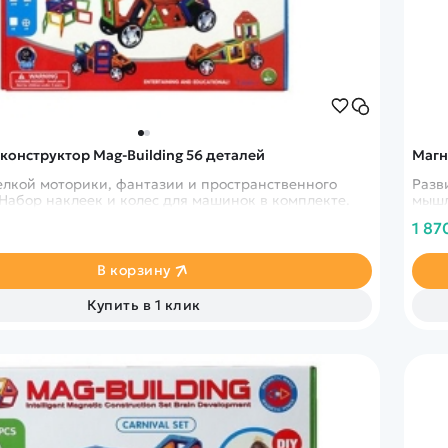
й
Заказать звонок
ки
ей ну пульте
Наши соцсети:
конструктор Mag-Building 56 деталей
Магн
елкой моторики, фантазии и пространственного
Разв
Набор наклеек и колес для машинок в комплекте.
мышл
1 87
-30%
В корзину
Купить в 1 клик