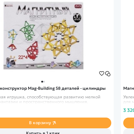
конструктор Mag-Building 58 деталей - цилиндры
Магн
ная игрушка, способствующая развитию мелкой
Увле
фантазии и пространственного мышления.
для 
3 32
В корзину
Купить в 1 клик