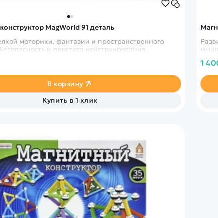
конструктор MagWorld 91 деталь
Магн
елкой моторики, фантазии и пространственного
Разв
Безопасность и простота конструирования.
мышл
1 40
В корзину
Купить в 1 клик