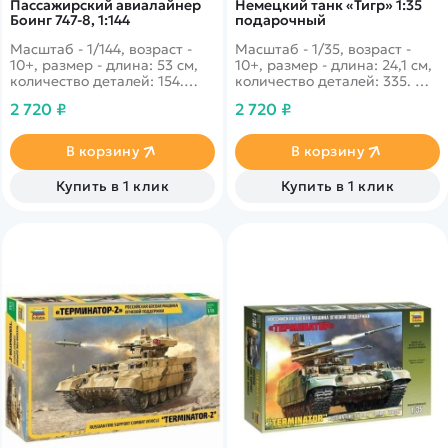
Пассажирский авиалайнер
Немецкий танк «Тигр» 1:35
Боинг 747-8, 1:144
подарочный
Масштаб - 1/144, возраст -
Масштаб - 1/35, возраст -
10+, размер - длина: 53 см,
10+, размер - длина: 24,1 см,
количество деталей: 154.
количество деталей: 335.
Свой первый вылет это
Одним из самых
2 720 ₽
2 720 ₽
шикарный двухэтажный
запоминающихся моментов
самолет семейства Боинг
этого бронированного танка
совершил в начале второго
является бойня при взятии
В корзину
В корзину
десятка XXI века, улучшение
Харькова. Со временем
летных характеристик и
вносились небольшие
Купить в 1 клик
Купить в 1 клик
увеличение количества
модификации в
посадочных мест, сделало
характеристиках, но танк
данный самолет одним из
так и остался одним из
самых лучших в плане
самых мощных за время
безопасности и коммерции.
Великой отечественной
войны.