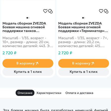
Модель сборная ZVEZDA
Модель сборная ZVEZDA
Боевая машина огневой
Боевая машина огневой
поддержки танков
поддержки «Терминатор»,
"Терминатор-2", 1:35
1:35
Масштаб - 1/35, возраст -
Масштаб - 1/35, возраст - 7+,
10+, размер - длина: 20 см,
размер - длина: 20,2 см,
количество деталей: 443. Эта
количество деталей: 415.
боевая машина по сути
Военная машина, с большим
2 720 ₽
2 720 ₽
является улучшенной
запасом боевых орудий,
модификацией
способная к
Терминатора, шасси у
трудной проходимости,
В корзину
В корзину
которой сделано на базе
маневренности и
Т-72. Впервые показан
обладающая высокой
Купить в 1 клик
Купить в 1 клик
публике был в 2013 году.
степенью защиты.
Основные цели назначения
это нападение на
сооружения и их
дальнейшее уничтожение.
Описание
Характеристики
Оплата и доставка
Эта боевая машина была разработана немецкой фирмой