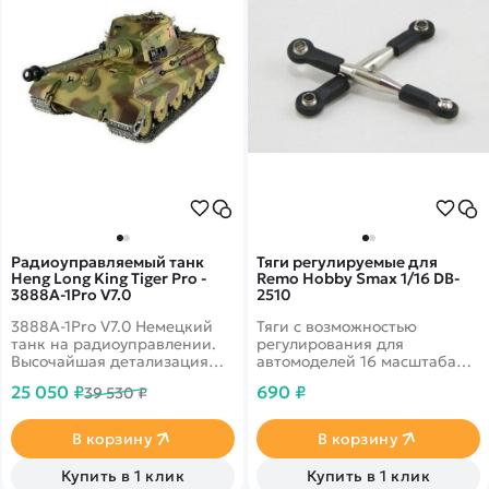
Радиоуправляемый танк
Тяги регулируемые для
Heng Long King Tiger Pro -
Remo Hobby Smax 1/16 DB-
3888A-1Pro V7.0
2510
3888A-1Pro V7.0 Немецкий
Тяги с возможностью
танк на радиоуправлении.
регулирования для
Высочайшая детализация
автомоделей 16 масштаба
мелких деталей. Модель
фирмы Remo Hobby.
25 050 ₽
690 ₽
39 530 ₽
обладает полностью
Подходит для передних и
металлической ходовой.
задних.&nbsp;
Танк может стрелять как
В корзину
В корзину
пульками, так и посредством
ИК датчиков. Модель со
Купить в 1 клик
Купить в 1 клик
звуковыми и дымовые