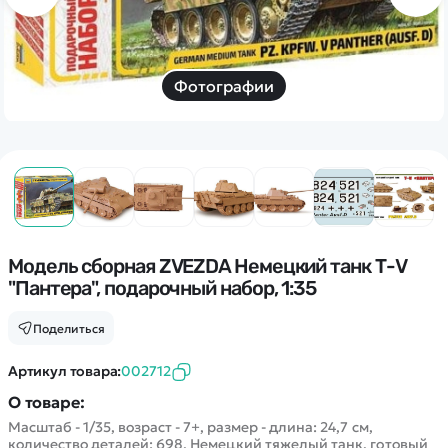
Дополнительный способ связи
WhatsApp/Мобильный
Есть вопрос? Можем связаться с вами
Фотографии
Заказать звонок
Наши соцсети:
Модель сборная ZVEZDA Немецкий танк Т-V
"Пантера", подарочный набор, 1:35
Каталог
Поделиться
Квадрокоптеры
Артикул товара:
002712
Информация
Машинки
О товаре:
Танки
Масштаб - 1/35, возраст - 7+, размер - длина: 24,7 см,
Оптовые продажи
количество деталей: 698. Немецкий тяжелый танк, готовый