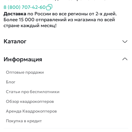
8 (800) 707-42-60
Доставка
по России во все регионы от 2-х дней.
Более 15 000 отправлений из магазина по всей
стране каждый месяц!
Каталог
Квадрокоптеры
Информация
Машинки
Танки
Оптовые продажи
Вертолеты
Блог
Катера
Статьи про беспилотники
Роботы
Обзор квадрокоптеров
Самолеты
Аренда Квадрокоптеров
Сборные модели
Покупка в кредит
Детские электромобили