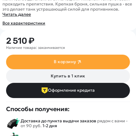
Покупателю
Вертолеты
Блог
проходить препятствия. Крепкая броня, сильная пушка - все
это делает танк устрашающей силой для противников.
Катера
Статьи про беспилотники
Читать далее
Контакты
Роботы
Обзор квадрокоптеров
Оплата и доставка
Все характеристики
Самолеты
Аренда Квадрокоптеров
Помощь
Сборные модели
Покупка в кредит
2 510 ₽
Отследить заказ
Детские электромобили
Наличие товара: заканчивается
Оплата на сайте
Спецтехника
Железные дороги
В корзину
Конструкторы
Купить в 1 клик
Запчасти для моделей
Оформление кредита
Способы получения:
Доставка до пункта выдачи заказов
рядом с вами -
от 90 руб.
1-2 дня