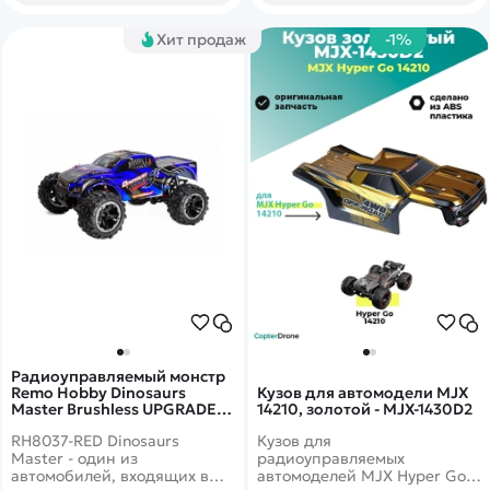
эффектами.
Хит продаж
-1%
Радиоуправляемый монстр
Remo Hobby Dinosaurs
Кузов для автомодели MJX
Master Brushless UPGRADE
14210, золотой - MJX-1430D2
PLUS (синий) 4WD 2.4G 1/8
RH8037-RED Dinosaurs
Кузов для
RTR - RH8037-BLUE
Master - один из
радиоуправляемых
автомобилей, входящих в
автомоделей MJX Hyper Go