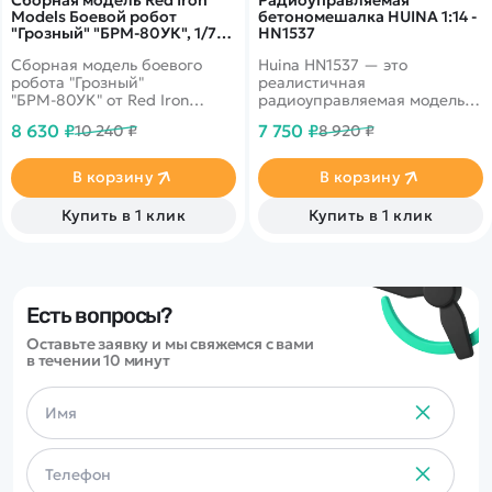
Models Боевой робот
бетономешалка HUINA 1:14 -
"Грозный" "БРМ-80УК", 1/72,
HN1537
RIM72001
Сборная модель боевого
Huina HN1537 — это
робота "Грозный"
реалистичная
"БРМ-80УК" от Red Iron
радиоуправляемая модель
Models в масштабе 1/72.
бетономешалки в масштабе
8 630 ₽
7 750 ₽
10 240 ₽
8 920 ₽
1:14. Модель является
полностью готовой к
использованию (RTR) и
В корзину
В корзину
воспроизводит ключевую
функцию настоящей
Купить в 1 клик
Купить в 1 клик
техники — вращение
барабана для
перемешивания. Это делает
её отличной игрушкой для
игровых строительных
сценариев и коллекционной
Есть вопросы?
моделью для энтузиастов.
Оставьте заявку и мы свяжемся с вами
в течении 10 минут