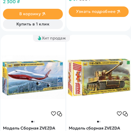
нашего партнера
2 300 ₽
состав росскийский
воздушный амрейский
Узнать подробнее
состав.
В корзину
Купить в 1 клик
Хит продаж
Модель Сборная ZVEZDA
Модель сборная ZVEZDA