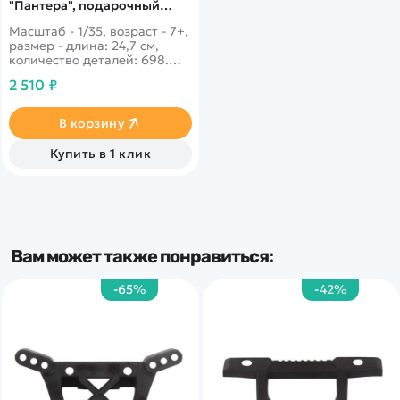
"Пантера", подарочный
набор, 1:35
Масштаб - 1/35, возраст - 7+,
размер - длина: 24,7 см,
количество деталей: 698.
Немецкий тяжелый танк,
2 510 ₽
готовый проходить
препятствия. Крепкая
броня, сильная пушка - все
В корзину
это делает танк
устрашающей силой для
Купить в 1 клик
противников.
Вам может также понравиться:
-65%
-42%