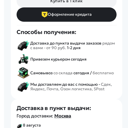
Купить в 1 клик
Спецтехника
Железные дороги
Оформление кредита
Конструкторы
Запчасти для моделей
Способы получения:
Доставка до пункта выдачи заказов
рядом
с вами - от 90 руб.
1-2 дня
Привезем курьером сегодня
Самовывоз
со склада
сегодня /
бесплатно
Мы доставляем до вас с помощью -
Сдек,
Яндекс, Почта, Озон логистика, 5Post
Доставка в пункт выдачи:
Город доставки:
Москва
8 августа