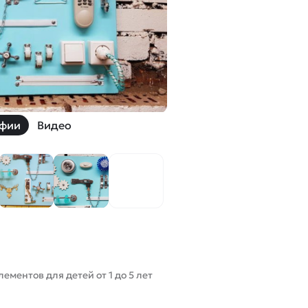
й
Заказать звонок
ки
ей ну пульте
Наши соцсети:
фии
Видео
-30%
ментов для детей от 1 до 5 лет