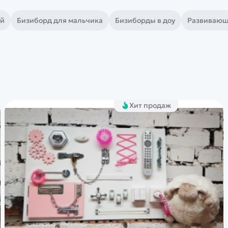
ей
Бизиборд для мальчика
Бизиборды в доу
Развивающ
Хит продаж