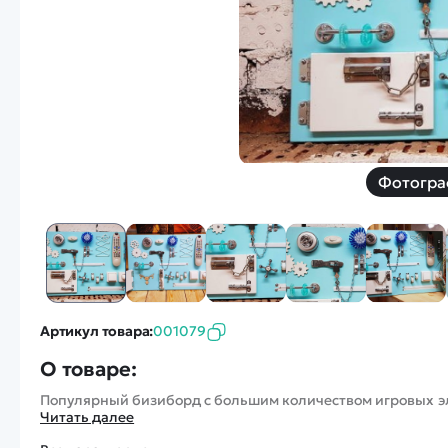
Смотреть
Запчасти
Дроны с 4k камеро
Уцененные товары
Просмотренные товары
Скид
Скоростной катер
Вертолетик для дет
Машины 1 к 10
Фотогра
Смотреть
Артикул товара:
001079
О товаре:
Популярный бизиборд с большим количеством игровых эле
Читать далее