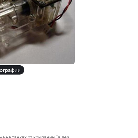
й
Заказать звонок
ки
ей ну пульте
Наши соцсети:
ографии
-30%
ма на танках от компании Taigen