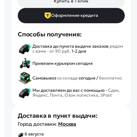
Купить в 1 клик
Спецтехника
Железные дороги
Оформление кредита
Конструкторы
Запчасти для моделей
Способы получения:
Доставка до пункта выдачи заказов
рядом
с вами - от 90 руб.
1-2 дня
Привезем курьером сегодня
Самовывоз
со склада
сегодня /
бесплатно
Мы доставляем до вас с помощью -
Сдек,
Яндекс, Почта, Озон логистика, 5Post
Доставка в пункт выдачи:
Город доставки:
Москва
6 августа