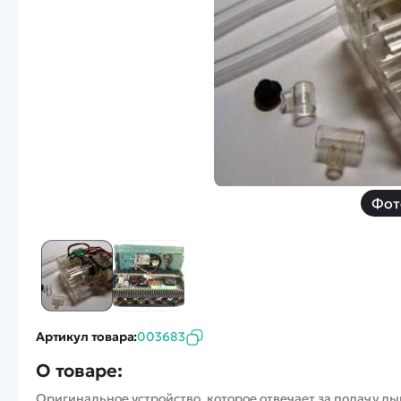
Смотреть
Запчасти
Дроны с 4k камеро
Уцененные товары
Просмотренные товары
Скид
Скоростной катер
Вертолетик для дет
Машины 1 к 10
Фот
Смотреть
Артикул товара:
003683
О товаре:
Оригинальное устройство, которое отвечает за подачу ды