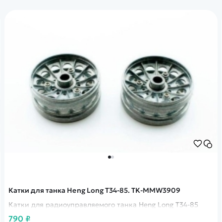
Катки для танка Heng Long T34-85. TK-MMW3909
Катки для радиоуправляемого танка Heng Long T34-85
790 ₽