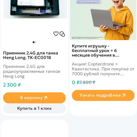
Купите игрушку -
бесплатный урок + 6
Приемник 2.4G для танка
месяцев обучения в
Heng Long. TK-EC001B
подарок!
Акция! Copterdrone +
Приемник 2.4G для
Квантастика. При покупке от
радиоуправляемых танков
7000 рублей получите
Heng Long
уникальное предложение от
0 ₽
7 800 ₽
нашего партнера
2 300 ₽
Узнать подробнее
В корзину
Купить в 1 клик