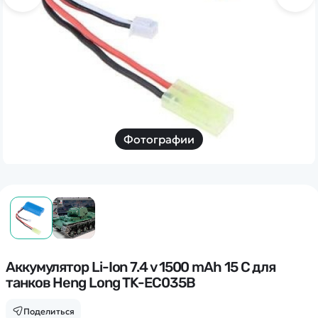
Дополнительный способ связи
WhatsApp/Мобильный
Есть вопрос? Можем связаться с вами
Заказать звонок
Фотографии
Наши соцсети:
Каталог
Квадрокоптеры
Аккумулятор Li-Ion 7.4 v 1500 mAh 15 C для
Информация
танков Heng Long TK-EC035B
Машинки
Танки
Оптовые продажи
Поделиться