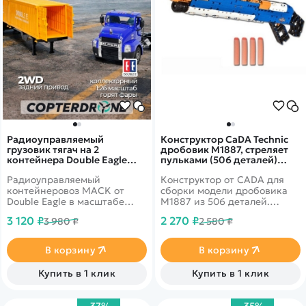
Радиоуправляемый
Конструктор CaDA Technic
грузовик тягач на 2
дробовик M1887, стреляет
контейнера Double Eagle
пульками (506 деталей)
MACK 1/26 2.4G RTR - E666-
C81004W
Радиоуправляемый
Конструктор от CADA для
003
контейнеровоз MACK от
сборки модели дробовика
Double Eagle в масштабе
M1887 из 506 деталей.
1:26. Прицеп можно
Стреляет пульками.
3 120 ₽
2 270 ₽
3 980 ₽
2 580 ₽
пристегивать и отстегивать,
в нем можно открывать
задние двери и перевозить
В корзину
В корзину
грузы. Световые и звуковые
эффекты.
Купить в 1 клик
Купить в 1 клик