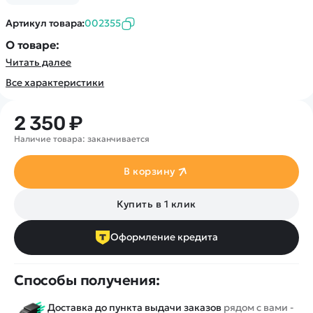
Покупателю
Вертолеты
Блог
Катера
Артикул товара:
002355
Статьи про беспилотники
Контакты
Роботы
О товаре:
Обзор квадрокоптеров
Оплата и доставка
Самолеты
Читать далее
Аренда Квадрокоптеров
Помощь
Сборные модели
Все характеристики
Покупка в кредит
Отследить заказ
Детские электромобили
Оплата на сайте
2 350 ₽
Спецтехника
Железные дороги
Наличие товара: заканчивается
Конструкторы
В корзину
Запчасти для моделей
Купить в 1 клик
Оформление кредита
Способы получения:
Доставка до пункта выдачи заказов
рядом с вами -