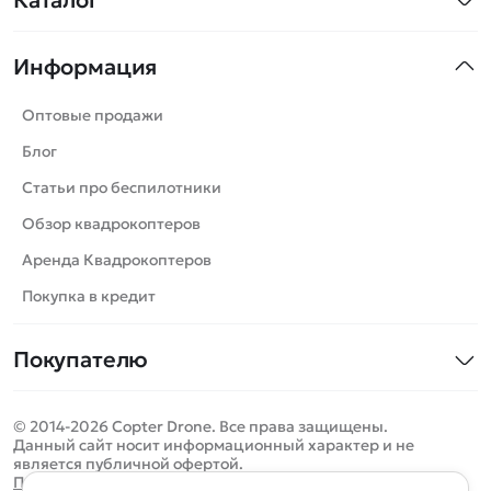
Квадрокоптеры
Информация
Машинки
Танки
Оптовые продажи
Вертолеты
Блог
Катера
Статьи про беспилотники
Роботы
Обзор квадрокоптеров
Самолеты
Аренда Квадрокоптеров
Сборные модели
Покупка в кредит
Детские электромобили
Покупателю
Спецтехника
Контакты
Железные дороги
© 2014-2026 Copter Drone. Все права защищены.
Оплата и доставка
Игрушки
Данный сайт носит информационный характер и не
является публичной офертой.
Помощь
Запчасти для моделей
Определить местоположение
Политика конфиденциальности