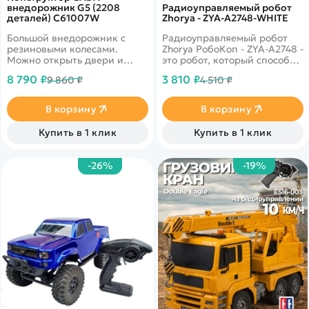
внедорожник G5 (2208
Радиоуправляемый робот
деталей) C61007W
Zhorya - ZYA-A2748-WHITE
Большой внедорожник с
Радиоуправляемый робот
резиновыми колесами.
Zhorya РобоКоп - ZYA-A2748 -
Можно открыть двери и
это робот, который способен
капот. Колеса
двигаться во всех
8 790 ₽
3 810 ₽
9 860 ₽
4 510 ₽
поворачиваются
направлениях, стрелять
ракетами. Интерактивные
глаза выражают эмоции
В корзину
В корзину
робота, опускается забрало.
Игрушка порадует стильным
Купить в 1 клик
Купить в 1 клик
дизайном и отличным
качеством. Работает от
встроенного аккумулятора
-26%
-19%
заряжающегося через USB.
Потрясающий подарок
ребенку, который сможет
полностью его увлечь.