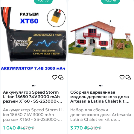
-37%
-35%
Аккумулятор Speed Storm
Сборная деревянная
Li-ion 18650 7.4V 3000 mAh
модель деревенского дома
разъем XT60 - SS-2S3000-
Artesania Latina Chalet kit de
XT60
Caserío con carro, 1/72 -
Аккумулятор Speed Storm Li-
Набор для сборки
AL30610N
ion 18650 7.4V 3000 mAh
деревенского дома Artesania
разъем XT60 - SS-2S3000-
Latina Chalet en kit de
XT60 для игрушек и моделей
Caserío con carro в масштабе
1 040 ₽
3 770 ₽
1 670 ₽
5 810 ₽
на радиоуправлении.
1/72.