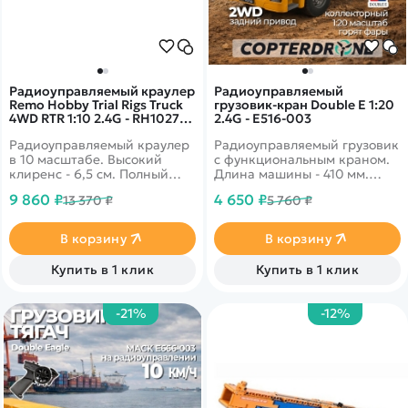
Радиоуправляемый краулер
Радиоуправляемый
Remo Hobby Trial Rigs Truck
грузовик-кран Double E 1:20
4WD RTR 1:10 2.4G - RH10275-
2.4G - E516-003
BLUE
Радиоуправляемый краулер
Радиоуправляемый грузовик
в 10 масштабе. Высокий
с функциональным краном.
клиренс - 6,5 см. Полный
Длина машины - 410 мм.
привод. Мощный
Платформа поворачивается
9 860 ₽
4 650 ₽
13 370 ₽
5 760 ₽
коллекторный двигатель,
на 360 градусов. Свет фар и
способный развивать
звуки движения
скорость до 20 км в час.
В корзину
В корзину
Создан, чтобы преодолевать
препятствия, отвесные
Купить в 1 клик
Купить в 1 клик
скалы и камни. Цвет синий
-21%
-12%