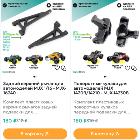
Задний верхний рычаг для
Поворотные кулаки для
автомоделей MJX 1/16 - MJX-
автомоделей MJX
16240
14209/14210 - MJX-14230B
Комплект пластиковых
Комплект пластиковых
верхних рычагов задней
поворотных кулаков
подвески для
передней подвески для
радиоуправляемых
радиоуправляемых
180 ₽
180 ₽
310 ₽
310 ₽
автомоделей MJX Hyper Go
автомоделей MJX Hyper Go
16108, 16208, 16209, 16210,
14209, 14210 масштаба 1/14.
MJX MEW4 M163 масштаба
В корзину
В корзину
1/16.