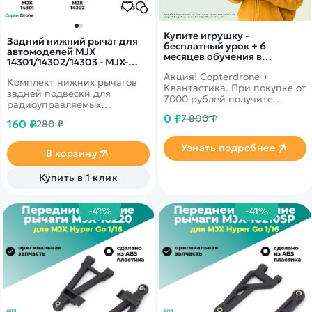
Купите игрушку -
Задний нижний рычаг для
бесплатный урок + 6
автомоделей MJX
месяцев обучения в
14301/14302/14303 - MJX-
подарок!
14250
Акция! Copterdrone +
Комплект нижних рычагов
Квантастика. При покупке от
задней подвески для
7000 рублей получите
радиоуправляемых
уникальное предложение от
автомоделей MJX Hyper Go
0 ₽
7 800 ₽
нашего партнера
160 ₽
280 ₽
14301, 14302, 14303 масштаба
1/14.
Узнать подробнее
В корзину
Купить в 1 клик
-41%
-41%