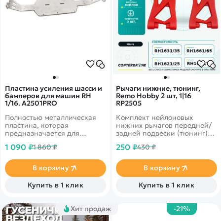
Пластина усиления шасси и
Рычаги нижние, тюнинг,
бамперов для машин RH
Remo Hobby 2 шт, 1|16
1/16. A2501PRO
RP2505
Полностью металлическая
Комплект нейлоновых
пластина, которая
нижних рычагов передней/
предназначается для
задней подвески (тюнинг)
укрепления шасси и
для автомоделей Remo
1 090 ₽
250 ₽
1 860 ₽
430 ₽
бамперов машин Remo
Hobby масштаба 1/16: SMAX
Hobby 16 масштаба.&nbsp;
RH1631, Dingo RH1651, Rocket
RH1621.
В корзину
В корзину
Купить в 1 клик
Купить в 1 клик
Хит продаж
-21%