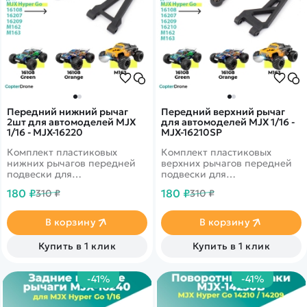
Передний нижний рычаг
Передний верхний рычаг
2шт для автомоделей MJX
для автомоделей MJX 1/16 -
1/16 - MJX-16220
MJX-16210SP
Комплект пластиковых
Комплект пластиковых
нижних рычагов передней
верхних рычагов передней
подвески для
подвески для
радиоуправляемых
радиоуправляемых
180 ₽
180 ₽
310 ₽
310 ₽
автомоделей MJX масштаба
автомоделей MJX масштаба
1/16.
1/16.
В корзину
В корзину
Купить в 1 клик
Купить в 1 клик
-41%
-41%