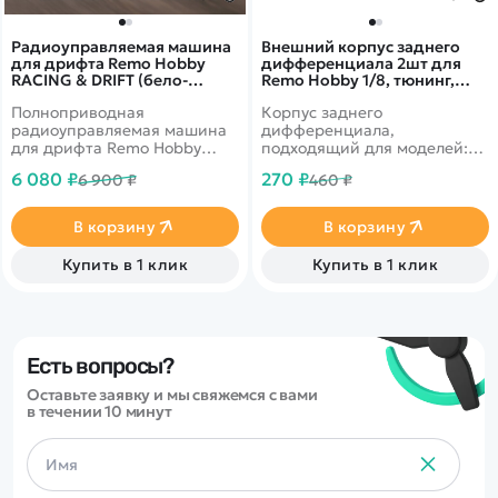
Радиоуправляемая машина
Внешний корпус заднего
для дрифта Remo Hobby
дифференциала 2шт для
RACING & DRIFT (бело-
Remo Hobby 1/8, тюнинг,
черная) 4WD 2.4G 1/14 RTR -
зеленый, RP2041-GREEN
Полноприводная
Корпус заднего
RH1411-TWB
радиоуправляемая машина
дифференциала,
для дрифта Remo Hobby
подходящий для моделей:
RACING & DRIFT c
RH8065, RH8066, RH8036,
6 080 ₽
270 ₽
6 900 ₽
460 ₽
коллекторым мотором в
RH8035, RH8081, RH8085,
масштабе 1/14.
RH8051, RH8055, RH8025,
RH1025, RH1021.
В корзину
В корзину
Купить в 1 клик
Купить в 1 клик
Есть вопросы?
Оставьте заявку и мы свяжемся с вами
в течении 10 минут