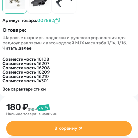
Покупателю
Вертолеты
Блог
Катера
Статьи про беспилотники
Контакты
Роботы
Артикул товара:
007882
Обзор квадрокоптеров
Оплата и доставка
Самолеты
Аренда Квадрокоптеров
О товаре:
Помощь
Сборные модели
Шаровые шарниры подвески и рулевого управления для
Покупка в кредит
Отследить заказ
радиоуправляемых автомоделей MJX масштаба 1/14, 1/16.
Детские электромобили
Читать далее
Оплата на сайте
Спецтехника
Совместимость
16108
Железные дороги
Совместимость
16207
Совместимость
16208
Конструкторы
Совместимость
16209
Совместимость
16210
Запчасти для моделей
Совместимость
14301
Все характеристики
180 ₽
-41%
310 ₽
Наличие товара: в наличии
В корзину