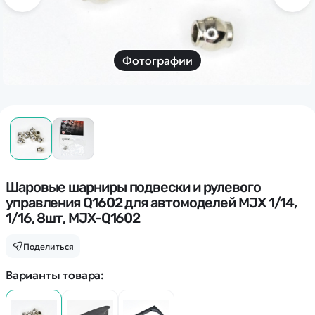
Дополнительный способ связи
WhatsApp/Мобильный
Есть вопрос? Можем связаться с вами
Фотографии
Заказать звонок
Наши соцсети:
Шаровые шарниры подвески и рулевого
управления Q1602 для автомоделей MJX 1/14,
1/16, 8шт, MJX-Q1602
Каталог
Поделиться
Квадрокоптеры
Информация
Варианты товара:
Машинки
Танки
Оптовые продажи