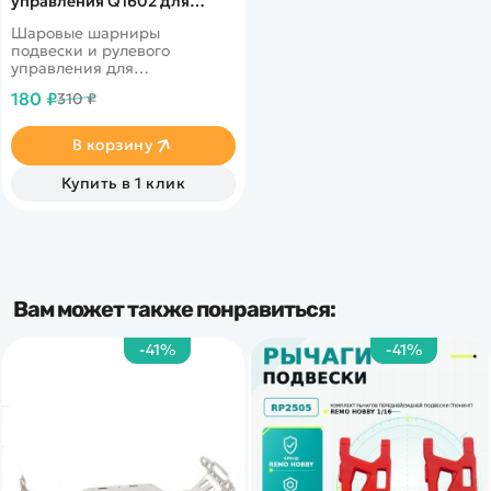
управления Q1602 для
Масштаб
автомоделей MJX 1/14, 1/16,
Шаровые шарниры
8шт, MJX-Q1602
подвески и рулевого
1/16
управления для
радиоуправляемых
180 ₽
310 ₽
автомоделей MJX масштаба
Шасси и кузов
1/14, 1/16.
В корзину
Другие элементы
Купить в 1 клик
Вам может также понравиться:
-41%
-41%