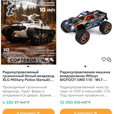
Радиоуправляемый
Радиоуправляемая машина
гусеничный белый вездеход
внедорожник Wltoys
XLG Military Police (белый)
BIGFOOT 4WD 1:10 - WLT-
RTR масштаб 1:12 2.4G -
104009
Проходимый гусеничный
Радиоуправляемый монстр-
G2061-WHITE
вездеход. Горят фары и
трак от HSP в масштабе 1:10.
открываются двери. Время
Под прочным кузовом из
работы до 30 минут
поликарбоната -
4 530 ₽
10 590 ₽
7 340 ₽
13 430 ₽
коллекторный двигатель RC
540 и регулятор скорости
ESC 03018. Шипованные
В корзину
В корзину