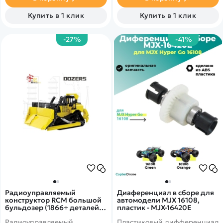
грунтовые покрышки
обеспечивают отличное
Купить в 1 клик
Купить в 1 клик
сцепление с дорогой. Цвет
корпуса - синий с чёрным и
жёлтым.
-27%
-41%
Радиоуправляемый
Диaференциал в сборе для
конструктор RCM большой
автомодели MJX 16108,
бульдозер (1866+ деталей) -
пластик - MJX-16420E
YC-22011
Радиоуправляемый
Пластиковый дифференциал