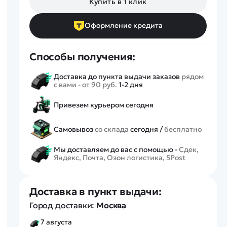
Купить в 1 клик
Спецтехника
Железные дороги
Оформление кредита
Конструкторы
Запчасти для моделей
Способы получения:
Доставка до пункта выдачи заказов
рядом
с вами - от 90 руб.
1-2 дня
Привезем курьером сегодня
Самовывоз
со склада
сегодня /
бесплатно
Мы доставляем до вас с помощью -
Сдек,
Яндекс, Почта, Озон логистика, 5Post
Доставка в пункт выдачи:
Город доставки:
Москва
7 августа