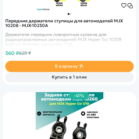
Передние держатели ступицы для автомоделей MJX
10208 - MJX-10230A
Держатели передних поворотных кулаков для
радиоуправляемых автомоделей MJX Hyper Go 10208
BigFoot Monster масштаба 1/10.
360 ₽
620 ₽
В корзину
Купить в 1 клик
-41%