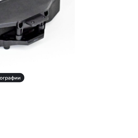
й
Заказать звонок
ки
ей ну пульте
Наши соцсети:
-30%
ографии