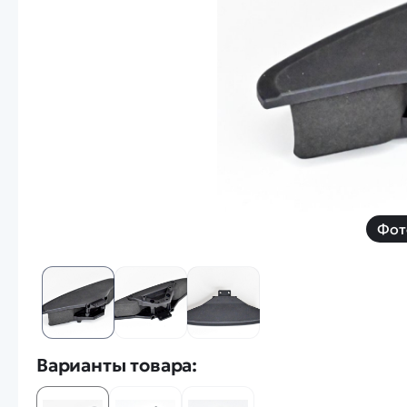
Смотреть
Запчасти
Дроны с 4k камеро
Уцененные товары
Просмотренные товары
Скид
Скоростной катер
Вертолетик для дет
Машины 1 к 10
Фот
Смотреть
Варианты товара: