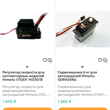
Регулятор скорости для
Сервомашина 6 кг для
коллекторных моделей
автомоделей Himoto.
Himoto 1/10EP. Hi03018
SERVO6KG
Регулятор скорости для
Сервомашинка для
радиоуправляемых
радиоуправляемых
автомоделей Himoto 5101,
автомоделей Himoto E10XTL,
3101, 2101, 2111, 4123, 4111,
E10MTL, 2101BL, 2111BL,
1 670 ₽
1 360 ₽
4170. Hi03018
4170BL. Опция для Himoto
5101, 3101, 2101, 2111, 4123,