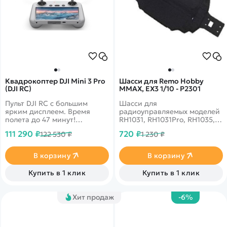
Квадрокоптер DJI Mini 3 Pro
Шасси для Remo Hobby
(DJI RC)
MMAX, EX3 1/10 - P2301
Пульт DJI RC с большим
Шасси для
ярким дисплеем. Время
радиоуправляемых моделей
полета до 47 минут!
RH1031, RH1031Pro, RH1035,
Обновленная 4k камера
RH1035Upg, RH1031Upg,
111 290 ₽
720 ₽
122 530 ₽
1 230 ₽
1/1,3-дюймовый CMOS-
RH1031Pro Upg.
датчик, передача видео до
10 км. Сопротивление ветру
В корзину
В корзину
до 38 км/ч (11 м/с)
Купить в 1 клик
Купить в 1 клик
Хит продаж
-6%