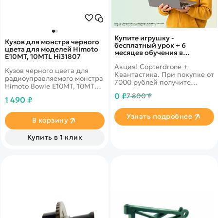
Купите игрушку -
Кузов для монстра черного
бесплатный урок + 6
цвета для моделей Himoto
месяцев обучения в
E10MT, 10MTL Hi31807
подарок!
Акция! Copterdrone +
Кузов черного цвета для
Квантастика. При покупке от
радиоуправляемого монстра
7000 рублей получите
Himoto Bowie E10MT, 10MTL
уникальное предложение от
масштаба 1/10
0 ₽
7 800 ₽
нашего партнера
1 490 ₽
Узнать подробнее
В корзину
Купить в 1 клик