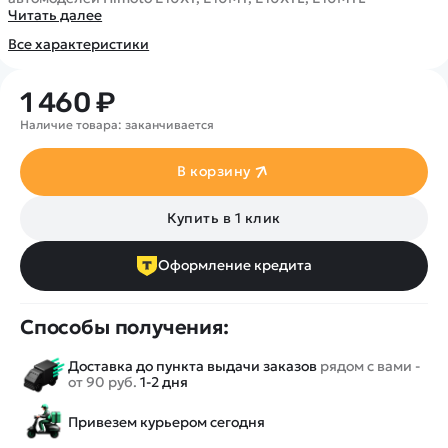
Покупателю
Вертолеты
Блог
Читать далее
Катера
Статьи про беспилотники
Все характеристики
Контакты
Роботы
Обзор квадрокоптеров
Оплата и доставка
Самолеты
1 460 ₽
Аренда Квадрокоптеров
Помощь
Сборные модели
Покупка в кредит
Наличие товара: заканчивается
Отследить заказ
Детские электромобили
Оплата на сайте
В корзину
Спецтехника
Железные дороги
Купить в 1 клик
Конструкторы
Запчасти для моделей
Оформление кредита
Способы получения:
Доставка до пункта выдачи заказов
рядом с вами -
от 90 руб.
1-2 дня
Привезем курьером сегодня