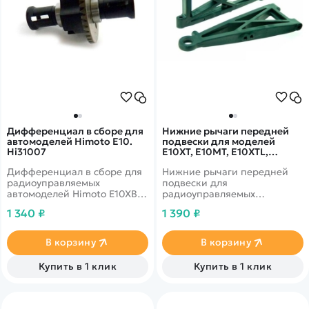
Дифференциал в сборе для
Нижние рычаги передней
автомоделей Himoto E10.
подвески для моделей
Hi31007
E10XT, E10MT, E10XTL,
E10MTL. Hi31603
Дифференциал в сборе для
Нижние рычаги передней
радиоуправляемых
подвески для
автомоделей Himoto E10XB,
радиоуправляемых
E10SC, E10XT, E10MT, E10XBL,
автомоделей Himoto E10XT,
1 340 ₽
1 390 ₽
E10SCL, E10XTL, E10MTL
E10MT, E10XTL, E10MTL.
Hi31603
В корзину
В корзину
Купить в 1 клик
Купить в 1 клик