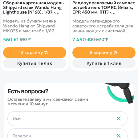
Сборная картонная модель
Радиоуправляемый самолет
Shipyard маяк Wando Hang
истребитель TOP RC (6-axis,
Lighthouse (№68), 1/87 -
EPP, 450 мм, RTF) -
MK033
TOP003B02
Модель из бумаги маяка
Модель легендарного
Wando Hang от Shipyard
советского истребителя для
MK033 в масштабе 1/87.
начинающих с системой
стабилизации TOP-Gyro в
560 ₽
7 490 ₽
1 610 ₽
10 870 ₽
комплектации RTF.
В корзину
В корзину
Купить в 1 клик
Купить в 1 клик
Есть вопросы?
Оставьте заявку и мы свяжемся с вами
в течении 10 минут