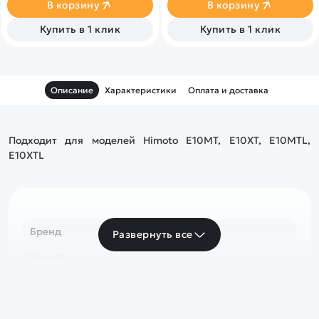
4111, 4170, 5101BL, 3101BL.
В корзину
В корзину
SERVO6KG
Купить в 1 клик
Купить в 1 клик
Описание
Характеристики
Оплата и доставка
Подходит для моделей Himoto E10MT, E10XT, E10MTL,
E10XTL
Бренд
Развернуть все
Himoto