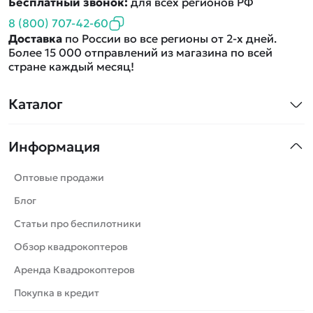
Бесплатный звонок:
для всех регионов РФ
8 (800) 707-42-60
Доставка
по России во все регионы от 2-х дней.
Более 15 000 отправлений из магазина по всей
стране каждый месяц!
Каталог
Квадрокоптеры
Информация
Машинки
Танки
Оптовые продажи
Вертолеты
Блог
Катера
Статьи про беспилотники
Роботы
Обзор квадрокоптеров
Самолеты
Аренда Квадрокоптеров
Сборные модели
Покупка в кредит