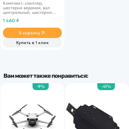
Комплект: слиппер,
шестерня ведомая, вал
центральный, шестерни
конические, подшипники
1 460 ₽
для радиоуправляемых
автомоделей Himoto E10XT,
E10MT, E10XTL, E10MTL
В корзину
Купить в 1 клик
Вам может также понравиться:
-9%
-41%