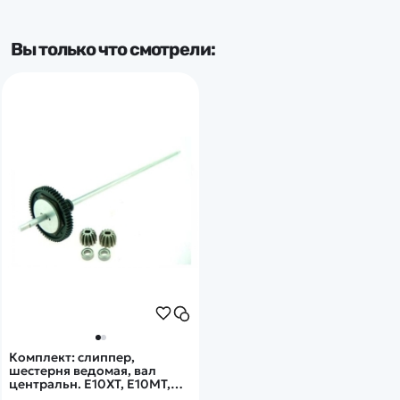
Вы только что смотрели:
Комплект: слиппер,
шестерня ведомая, вал
центральн. E10XT, E10MT,
E10XTL, E10MTL. Hi31609