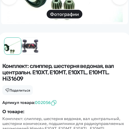
Дополнительный способ связи
WhatsApp/Мобильный
Фотографии
Есть вопрос? Можем связаться с вами
Заказать звонок
Наши соцсети:
Комплект: слиппер, шестерня ведомая, вал
центральн. E10XT, E10MT, E10XTL, E10MTL.
Hi31609
Поделиться
Каталог
Артикул товара:
002056
Квадрокоптеры
Информация
О товаре:
Машинки
Комплект: слиппер, шестерня ведомая, вал центральный,
Танки
шестерни конические, подшипники для радиоуправляемых
Оптовые продажи
автомоделей Himoto E10XT, E10MT, E10XTL, E10MTL