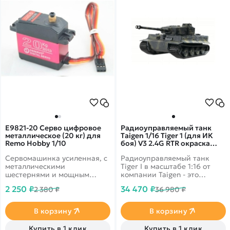
E9821-20 Серво цифровое
Радиоуправляемый танк
металлическое (20 кг) для
Taigen 1/16 Tiger 1 (для ИК
Remo Hobby 1/10
боя) V3 2.4G RTR окраска
Тики TG3818-1DT-BTR-IR3.0
Сервомашинка усиленная, с
Радиоуправляемый танк
металлическими
Tiger I в масштабе 1:16 от
шестернями и мощным
компании Taigen - это
моторчиком с усилием 20 кг
полностью функциональная
2 250 ₽
34 470 ₽
2 380 ₽
36 980 ₽
для машин Remo Hobby 10 и
модель, имеющая высокий
8 масштаба
уровень детализации и
металлические компоненты.
В корзину
В корзину
Наиболее заметным
является шикарная ручная
Купить в 1 клик
Купить в 1 клик