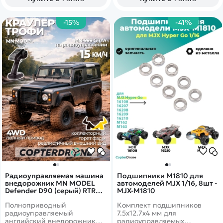
роспись корпуса, что делает
каждый танк оригинальным.
-15%
-41%
Радиоуправляемая машина
Подшипники M1810 для
внедорожник MN MODEL
автомоделей MJX 1/16, 8шт -
Defender D90 (серый) RTR
MJX-M1810
4WD масштаб 1:10 2.4G - MN-
Полноприводный
Комплект подшипников
999|GRAY
радиоуправляемый
7.5х12.7х4 мм для
английский внедорожник
радиоуправляемых