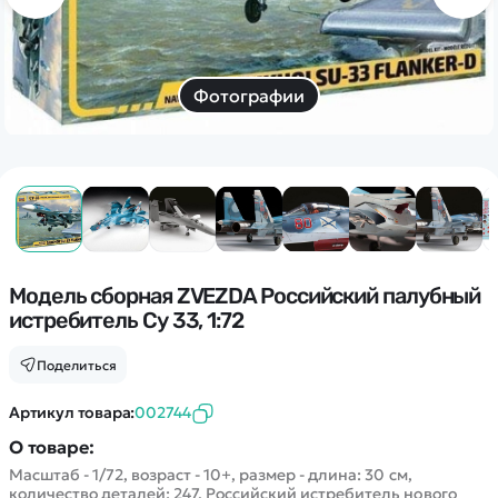
Дополнительный способ связи
WhatsApp/Мобильный
Есть вопрос? Можем связаться с вами
Фотографии
Заказать звонок
Наши соцсети:
Модель сборная ZVEZDA Российский палубный
истребитель Су 33, 1:72
Каталог
Поделиться
Квадрокоптеры
Артикул товара:
002744
Информация
Машинки
О товаре:
Танки
Масштаб - 1/72, возраст - 10+, размер - длина: 30 см,
Оптовые продажи
количество деталей: 247. Российский истребитель нового