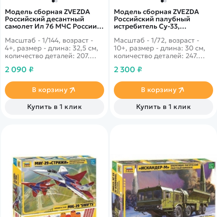
Модель сборная ZVEZDA
Модель сборная ZVEZDA
Российский десантный
Российский палубный
самолет Ил 76 МЧС России,
истребитель Су-33,
1:144
подарочный набор, 1/72
Масштаб - 1/144, возраст -
Масштаб - 1/72, возраст -
4+, размер - длина: 32,5 см,
10+, размер - длина: 30 см,
количество деталей: 207.
количество деталей: 247.
Военно транспортный
Российский истребитель
2 090 ₽
2 300 ₽
самолет министерство
нового поколения, который
чрезвычайных ситуаций в
обладает мощными боевыми
оснвном предназначенный
ударами, невероятными
В корзину
В корзину
для тушения пожаров и
скоростями и безупречной
транспортировки грузов в
маневренностью. Одной из
Купить в 1 клик
Купить в 1 клик
труднодоступные места.
главных особенностей
является возможность
приземления на палубу
авианосца. Подарочный
набор в состав которого
входят краски, клей и
кисточка.