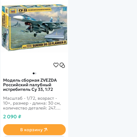
Модель сборная ZVEZDA
Российский палубный
истребитель Су 33, 1:72
Масштаб - 1/72, возраст -
10+, размер - длина: 30 см,
количество деталей: 247.
Российский истребитель
2 090 ₽
нового поколения, который
обладает мощными боевыми
ударами, невероятными
В корзину
скоростями и безупречной