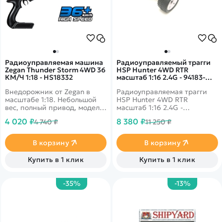
Радиоуправляемая машина
Радиоуправляемый трагги
Zegan Thunder Storm 4WD 36
HSP Hunter 4WD RTR
КМ/Ч 1:18 - HS18332
масштаб 1:16 2.4G - 94183-
18392
Внедорожник от Zegan в
Радиоуправляемая трагги
масштабе 1:18. Небольшой
HSP Hunter 4WD RTR
вес, полный привод, модель
масштаб 1:16 2.4G -
разгоняется до скорости 36
полноуправляемая
4 020 ₽
8 380 ₽
4 740 ₽
11 250 ₽
км/ч. Корпус декорирован
полноприводная модель
геометрическим сине-серым
внедорожника с
узором.
электродвигателем RS380.
В корзину
В корзину
Купить в 1 клик
Купить в 1 клик
-35%
-13%