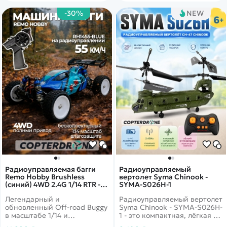
-30%
NEW
Радиоуправляемая багги
Радиоуправляемый
Remo Hobby Brushless
вертолет Syma Chinook -
(синий) 4WD 2.4G 1/14 RTR -
SYMA-S026H-1
RH1455-BLUE
Легендарный и
Радиоуправляемый вертолет
обновленный Off-road Buggy
Syma Chinook - SYMA-S026H-
в масштабе 1/14 и
1 - это компактная, лёгкая и
ударопрочными
удобная в управлении