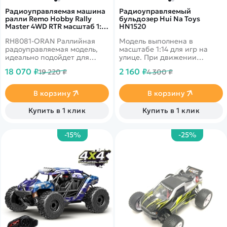
Радиоуправляемая машина
Радиоуправляемый
ралли Remo Hobby Rally
бульдозер Hui Na Toys
Master 4WD RTR масштаб 1:8
HN1520
2.4G - RH8081-ORAN
RH8081-ORAN Раллийная
Модель выполнена в
радоуправляемая модель,
масштабе 1:14 для игр на
идеально подойдет для
улице. При движении
любителей, так и для
бульдозер издает звуковые
18 070 ₽
2 160 ₽
19 220 ₽
4 300 ₽
профессионалов.&nbsp;
эффекты мотора и работы
Карданный полный привод,
приводов. При движении
сдвоенные тяги с
назад включается сигнал
В корзину
В корзину
интегрированным
заднего хода.
сервосейвером. Мотор
Купить в 1 клик
Купить в 1 клик
влагозащищен&nbsp;
-15%
-25%