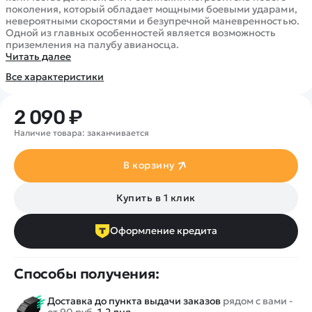
Покупателю
Вертолеты
Блог
поколения, который обладает мощными боевыми ударами,
невероятными скоростями и безупречной маневренностью.
Катера
Статьи про беспилотники
Одной из главных особенностей является возможность
Контакты
Роботы
приземления на палубу авианосца.
Обзор квадрокоптеров
Оплата и доставка
Читать далее
Самолеты
Аренда Квадрокоптеров
Помощь
Все характеристики
Сборные модели
Покупка в кредит
Отследить заказ
Детские электромобили
Оплата на сайте
2 090 ₽
Спецтехника
Наличие товара: заканчивается
Железные дороги
Конструкторы
В корзину
Запчасти для моделей
Купить в 1 клик
Оформление кредита
Способы получения:
Доставка до пункта выдачи заказов
рядом с вами -
от 90 руб.
1-2 дня