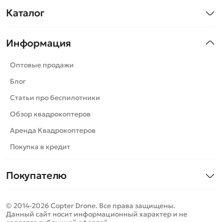
Каталог
Квадрокоптеры
Информация
Машинки
Танки
Оптовые продажи
Вертолеты
Блог
Катера
Статьи про беспилотники
Роботы
Обзор квадрокоптеров
Самолеты
Аренда Квадрокоптеров
Сборные модели
Покупка в кредит
Детские электромобили
Покупателю
Спецтехника
Контакты
Железные дороги
© 2014-2026 Copter Drone. Все права защищены.
Оплата и доставка
Игрушки
Данный сайт носит информационный характер и не