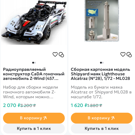
Радиоуправляемый
Сборная картонная модель
конструктор CaDA гоночный
Shipyard маяк Lighthouse
автомобиль Z-Wind (457
Alcatraz (№28), 1/72 - ML028
деталей) - C51054W
Набор для сборки модели
Модель из бумаги маяка
гоночного автомобиля Z-
Alcatraz от Shipyard ML028 в
Wind, которым можно
масштабе 1/72.
управлять с пульта 2,4G либо
2 070 ₽
1 620 ₽
3 200 ₽
1 880 ₽
по bluetooth.
В корзину
В корзину
Купить в 1 клик
Купить в 1 клик