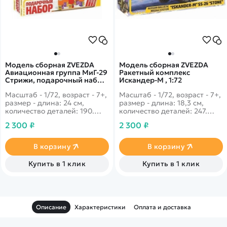
Модель сборная ZVEZDA
Модель сборная ZVEZDA
Авиационная группа МиГ-29
Ракетный комплекс
Стрижи, подарочный набор,
Искандер-М , 1:72
1:72
Масштаб - 1/72, возраст - 7+,
Масштаб - 1/72, возраст - 7+,
размер - длина: 24 см,
размер - длина: 18,3 см,
количество деталей: 190.
количество деталей: 247.
Самый скоростной,
Большая боевая машина,
2 300 ₽
2 300 ₽
маневренный и юркий
созданная на российском
истрибитель во всем мире.
военном заводе по
Благодаря своим качествам
новейшим технологиям.
В корзину
В корзину
МиГ побывал во многих
странах мира на
Купить в 1 клик
Купить в 1 клик
демонстрации своей мощи.
Описание
Характеристики
Оплата и доставка