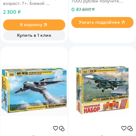
7000 рублей получите
возраст: 7+. Боевой
уникальное предложение от
истребитель. входящий в
0 ₽
7 800 ₽
нашего партнера
2 300 ₽
состав росскийский
воздушный амрейский
Узнать подробнее
состав.
В корзину
Купить в 1 клик