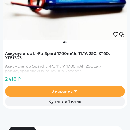
Аккумулятор Li-Po Spard 1700mAh, 11,1V, 25C, XT60.
YT81303
Аккумулятор Spard Li-Po 11.1V 1700mAh 25C для
радиоуправляемых гоночных катеров
2 410 ₽
В корзину
Купить в 1 клик