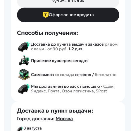
Купить в 1 клик
Спецтехника
Железные дороги
Оформление кредита
Конструкторы
Запчасти для моделей
Способы получения:
Доставка до пункта выдачи заказов
рядом
с вами - от 90 руб.
1-2 дня
Привезем курьером сегодня
Самовывоз
со склада
сегодня /
бесплатно
Мы доставляем до вас с помощью -
Сдек,
Яндекс, Почта, Озон логистика, 5Post
Доставка в пункт выдачи:
Город доставки:
Москва
8 августа