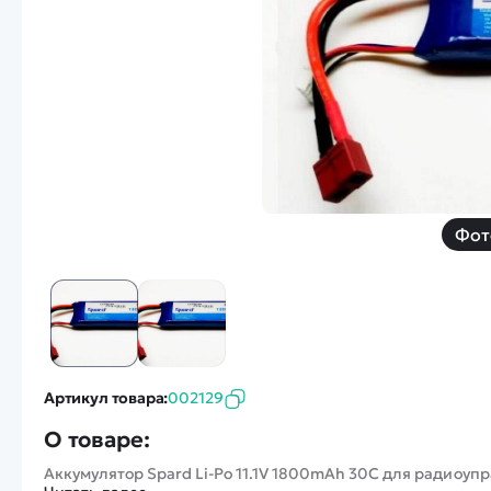
Смотреть
Запчасти
Дроны с 4k камеро
Уцененные товары
Просмотренные товары
Скид
Скоростной катер
Вертолетик для дет
Машины 1 к 10
Фот
Смотреть
Артикул товара:
002129
О товаре:
Аккумулятор Spard Li-Po 11.1V 1800mAh 30C для радиоуп