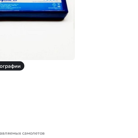
й
Заказать звонок
ки
ей ну пульте
Наши соцсети:
ографии
-30%
равляемых самолетов