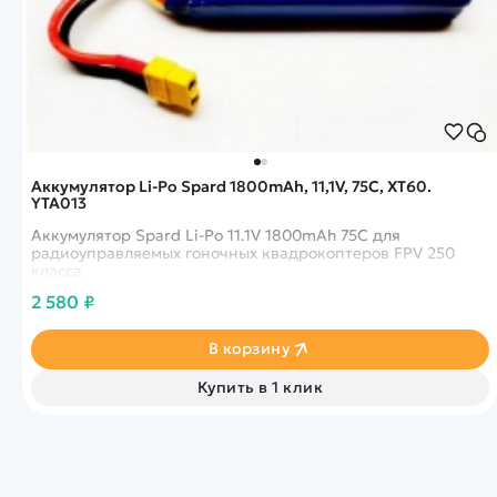
Аккумулятор Li-Po Spard 1800mAh, 11,1V, 75C, XT60.
YTA013
Аккумулятор Spard Li-Po 11.1V 1800mAh 75C для
радиоуправляемых гоночных квадрокоптеров FPV 250
класса
2 580 ₽
В корзину
Купить в 1 клик