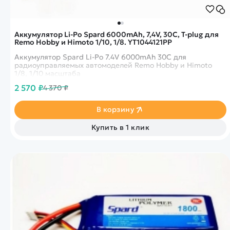
Аккумулятор Li-Po Spard 6000mAh, 7,4V, 30C, T‐plug для
Remo Hobby и Himoto 1/10, 1/8. YT1044121PP
Аккумулятор Spard Li-Po 7.4V 6000mAh 30C для
радиоуправляемых автомоделей Remo Hobby и Himoto
1/8, 1/10 масштаба
2 570 ₽
4 370 ₽
В корзину
Купить в 1 клик