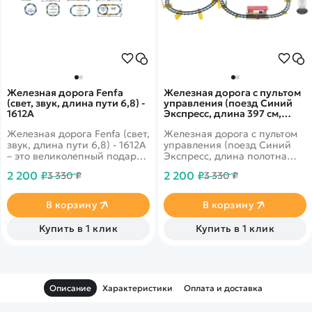
Железная дорога Fenfa
Железная дорога с пультом
(свет, звук, длина пути 6,8) -
управления (поезд Синий
1612A
Экспресс, длина 397 см,
свет, звук) - 2807Y-1
Железная дорога Fenfa (свет,
Железная дорога с пультом
звук, длина пути 6,8) - 1612A
управления (поезд Синий
– это великолепный подарок
Экспресс, длина полотна
для мальчиков всех
397 см, свет, звук) - 2807Y-1
2 200 ₽
2 200 ₽
3 330 ₽
3 330 ₽
возрастов. Ведь это
представляет собой целый
отличный современный
игрушечный комплекс,
локомотив с прицепным
способный заинтересовать
В корзину
В корзину
составом и дорогой, которая
ребенка возможностью
собирается из отдельных
увлекательных
Купить в 1 клик
Купить в 1 клик
деталей.
реалистичных игр. Однако,
перед тем, как приступить к
развлечению, необходимо
собрать воедино не только
детали рельс, но и элементы
Описание
Характеристики
Оплата и доставка
поезда.