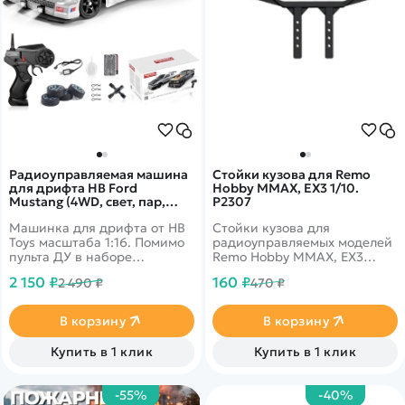
Радиоуправляемая машина
Стойки кузова для Remo
для дрифта HB Ford
Hobby MMAX, EX3 1/10.
Mustang (4WD, свет, пар,
P2307
акб, 1:16) - SC16A08-1
Машинка для дрифта от HB
Стойки кузова для
Toys масштаба 1:16. Помимо
радиоуправляемых моделей
пульта ДУ в наборе
Remo Hobby MMAX, EX3
поставляются запасные
масштаба 1/10
2 150 ₽
160 ₽
2 490 ₽
470 ₽
колеса, ключ для смены
колес, зарядное устройство
и аккумулятор. Из
В корзину
В корзину
выхлопной трубы можно
активировать спрей-пар, а
Купить в 1 клик
Купить в 1 клик
фары светятся во время
движения. Цвет кузова -
серый с зелёным.
-55%
-40%