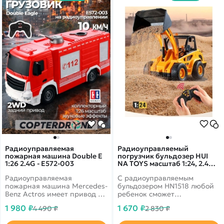
Радиоуправляемая
Радиоуправляемый
пожарная машина Double E
погрузчик бульдозер HUI
1:26 2.4G - E572-003
NA TOYS масштаб 1:24, 2.4G -
HN1518
Радиоуправляемая
С радиоуправляемым
пожарная машина Mercedes-
бульдозером HN1518 любой
Benz Actros имеет привод на
ребенок сможет
заднюю ось и выполнена в
почувствовать себя
1 980 ₽
1 670 ₽
4 490 ₽
2 830 ₽
масштабе 1:26.
настоящим водителем-
Многоканальный пульт
профессионалом, узнать