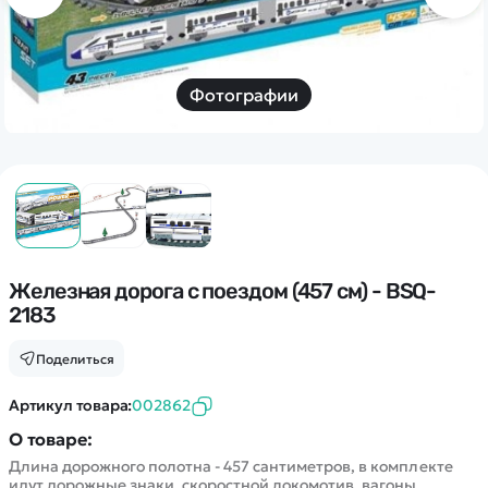
Дополнительный способ связи
WhatsApp/Мобильный
Есть вопрос? Можем связаться с вами
Фотографии
Заказать звонок
Наши соцсети:
Железная дорога с поездом (457 см) - BSQ-
2183
Каталог
Поделиться
Квадрокоптеры
Артикул товара:
002862
Информация
Машинки
О товаре:
Танки
Длина дорожного полотна - 457 сантиметров, в комплекте
Оптовые продажи
идут дорожные знаки, скоростной локомотив, вагоны.