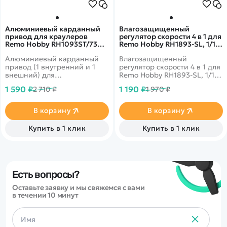
Алюминиевый карданный
Влагозащищенный
привод для краулеров
регулятор скорости 4 в 1 для
Remo Hobby RH1093ST/73SJ
Remo Hobby RH1893-SL, 1/18
- A7956
- E9975A
Алюминиевый карданный
Влагозащищенный
привод (1 внутренний и 1
регулятор скорости 4 в 1 для
внешний) для
Remo Hobby RH1893-SL, 1/18
радиоуправляемых
- E9975A
1 590 ₽
1 190 ₽
2 710 ₽
1 970 ₽
краулеров Remo Hobby
масштаба 1/10.
В корзину
В корзину
Купить в 1 клик
Купить в 1 клик
Есть вопросы?
Оставьте заявку и мы свяжемся с вами
в течении 10 минут