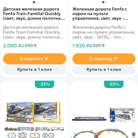
Детская железная дорога
Железная дорога Fenfa с
Fenfa Train Familial Quickly
паром на пульте
(свет, звук, длина полотна
управления, свет, звук -
6,7 м) - 1600A-8B
1613G
Детская железная дорога
Железная дорога Fenfa с
Fenfa Train Familial Quickly
паром на пульте управления,
(свет, звук, длина полотна
свет, звук - 1613G – это
6,7 м) - 1600A-8B – это
увлекательная игра, которая
2 090 ₽
1 920 ₽
2 930 ₽
3 930 ₽
великолепный подарок для
не только займет вашего
мальчиков всех возрастов.
малыша на долгое время, но
Ведь это отличный
и принесет много пользы.
В корзину
В корзину
современный локомотив с
Набор включает в себя
прицепным составом и
реалистичный поезд на
Купить в 1 клик
Купить в 1 клик
дорогой, которая собирается
пульте управления,
из отдельных деталей.
дорожные знаки, елочки и
множество интересных
-33%
-33%
деталей. Оборудованный
светящимися сигнальными
огнями, поезд может
двигаться даже в темноте.
Он также пускает пар и
издает звуки настоящего
поезда. Саму железную
дорогу можно собирать по-
разному, создавая
уникальные и интересные
маршруты.