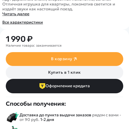
Покупателю
Вертолеты
Блог
Отличная игрушка для квартиры, локомотив светится и
издаёт звуки как настоящий поезд.
Катера
Статьи про беспилотники
Контакты
Читать далее
Роботы
Обзор квадрокоптеров
Оплата и доставка
Все характеристики
Самолеты
Аренда Квадрокоптеров
Помощь
Сборные модели
Покупка в кредит
1 990 ₽
Отследить заказ
Детские электромобили
Наличие товара: заканчивается
Оплата на сайте
Спецтехника
Железные дороги
В корзину
Конструкторы
Купить в 1 клик
Запчасти для моделей
Оформление кредита
Способы получения:
Доставка до пункта выдачи заказов
рядом с вами -
от 90 руб.
1-2 дня