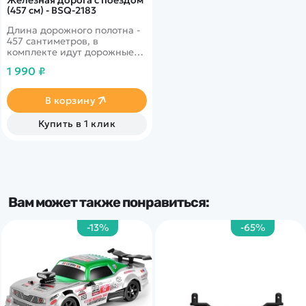
Железная дорога с поездом
(457 см) - BSQ-2183
Длина дорожного полотна -
457 сантиметров, в
комплекте идут дорожные
знаки, скоростной
1 990 ₽
локомотив, вагоны.
Отличная игрушка для
квартиры, локомотив
В корзину
светится и издаёт звуки как
настоящий поезд.
Купить в 1 клик
Вам может также понравиться:
-13%
-65%