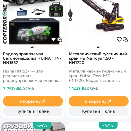
Радиоуправляемая
Металлический гусеничный
бетономешалка HUINA 1:14 -
кран HuiNa Toys 1:50 -
HN1537
HN1720
Huina HN1537 — это
Металлический гусеничный
реалистичная
кран HuiNa Toys 1:50 -
радиоуправляемая модель
HN1720. Модель станет
бетономешалки в масштабе
отличным дополнением в
7 750 ₽
1 140 ₽
8 920 ₽
1 930 ₽
1:14. Модель является
коллекцию уменьшенных
полностью готовой к
копий спецтехники. Модель
использованию (RTR) и
выполнена в масштабе 1:50 с
В корзину
В корзину
воспроизводит ключевую
высокой точностью
функцию настоящей
передачи оригинальных
Купить в 1 клик
Купить в 1 клик
техники — вращение
пропорций и особенностей
барабана для
дизайна.
перемешивания. Это делает
-34%
-47%
её отличной игрушкой для