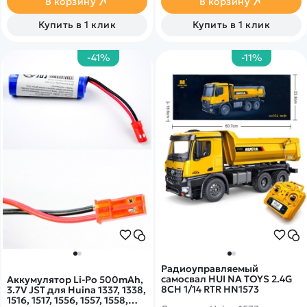
В корзину
В корзину
включает в себя бульдозер-
погрузчик с дистанционным
Купить в 1 клик
Купить в 1 клик
управлением и
перезаряжаемой батареей,
а также карьерный самосвал
-41%
-11%
с дистанционным
управлением и
перезаряжаемой батареей.
Кроме того, в этот набор
входят два пульта
дистанционного управления
и два зарядных кабеля. Ваш
ребенок достоин двойного
удовольствия от игры с
друзьями.
Радиоуправляемый
самосвал HUI NA TOYS 2.4G
Аккумулятор Li-Po 500mAh,
8CH 1/14 RTR HN1573
3.7V JST для Huina 1337, 1338,
1516, 1517, 1556, 1557, 1558,