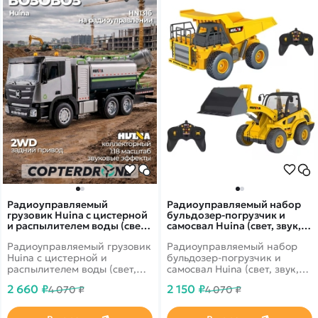
игровых строительных
сценариев и коллекционной
моделью для энтузиастов.
Радиоуправляемый
Радиоуправляемый набор
грузовик Huina с цистерной
бульдозер-погрузчик и
и распылителем воды (свет,
самосвал Huina (свет, звук,
звук, пар, 1:18) - HN1316
акб, 1:24) - HN1515
Радиоуправляемый грузовик
Радиоуправляемый набор
Huina с цистерной и
бульдозер-погрузчик и
распылителем воды (свет,
самосвал Huina (свет, звук,
звук, пар, 1:18) - HN1316 - это
акб, 1:24) - HN1515 - это
2 660 ₽
2 150 ₽
4 070 ₽
4 070 ₽
необычная модель грузовика
набор строительных машин
со световым распылителем
с дистанционным
пара.
управлением для детей