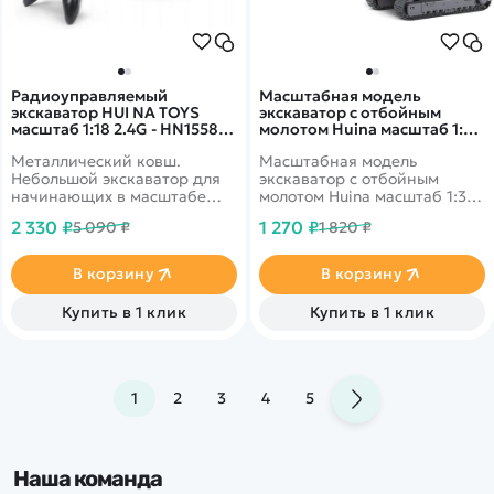
Радиоуправляемый
Масштабная модель
экскаватор HUI NA TOYS
экскаватор с отбойным
масштаб 1:18 2.4G - HN1558-
молотом Huina масштаб 1:35
BLUE
- HN1151
Металлический ковш.
Масштабная модель
Небольшой экскаватор для
экскаватор с отбойным
начинающих в масштабе
молотом Huina масштаб 1:35 -
1:24. 11 каналов управления.
HN1151 - это масштабная
2 330 ₽
1 270 ₽
5 090 ₽
1 820 ₽
Реалистичный внешний вид
модель экскаватора с
с сохранением деталей
отбойным молотом Huina
кабины и
HN1151, которая станет
В корзину
В корзину
кузова.&nbsp;Яркая
отличным дополнением в
светодиодная подсветка.
коллекцию уменьшенных
Купить в 1 клик
Купить в 1 клик
копий спецтехники. Модель
выполнена в масштабе 1:35 с
высокой точностью
передачи оригинальных
пропорций и особенностей
1
2
3
4
5
дизайна.
Наша команда