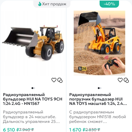
Хит продаж
-40%
Радиоуправляемый
Радиоуправляемый
бульдозер HUI NA TOYS 9CH
погрузчик бульдозер HUI
1:24 2.4G - HN1567
NA TOYS масштаб 1:24, 2.4G -
HN1518
Радиоуправляемый
С радиоуправляемым
бульдозер в 24 масштабе.
бульдозером HN1518 любой
Дальность управления 25
ребенок сможет
метров. Аккумулятор Li-Po с
почувствовать себя
6 510 ₽
1 670 ₽
7 940 ₽
2 830 ₽
ёмкостью 600 mAh, который
настоящим водителем-