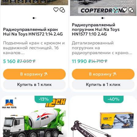
Радиоуправляемый
Радиоуправляемый кран
погрузчик Hui Na Toys
Hui Na Toys HN1572 1:14 2.4G
HN1577 1:10 2.4G
Подъемный кран с крюком и
Детализированный
выдвижной лестницей. 16
погрузчик на
каналов
радиоуправлении с краном с
управления!&nbsp;Стрела
крюком и вилочным
5 160 ₽
11 990 ₽
7 050 ₽
14 710 ₽
крана может изменять угол
погрузчиком в комплекте.
наклона, а кабина крана
Способен поднимать и
вращается вокруг шасси
перемещать тяжелые
В корзину
В корзину
почти на 360 градусов. Кран
предметы. Его подъемный
имеет гусеничный привод.
механизм, вилы и крюк
Купить в 1 клик
Купить в 1 клик
выполнены из металла
-13%
-40%