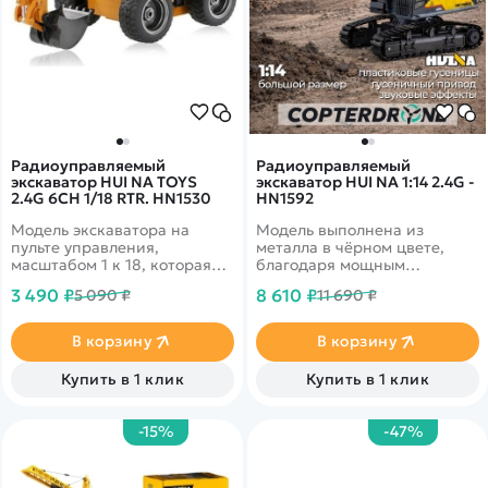
Радиоуправляемый
Радиоуправляемый
экскаватор HUI NA TOYS
экскаватор HUI NA 1:14 2.4G -
2.4G 6CH 1/18 RTR. HN1530
HN1592
Модель экскаватора на
Модель выполнена из
пульте управления,
металла в чёрном цвете,
масштабом 1 к 18, которая
благодаря мощным
повторяет все функциии
сервоприводам ковш
3 490 ₽
8 610 ₽
5 090 ₽
11 690 ₽
оригинального экскаватора.
экскаватора становится
Может двигаться во все
крайне грузоподъёмным.
стороны, ковш может
Установлены
В корзину
В корзину
поднимать различные
металлические&nbsp;
небольшие предметы, а так
гусеницы для лучшей
Купить в 1 клик
Купить в 1 клик
же вращаться вокруг своей
проходимости в песке.
оси.
-15%
-47%