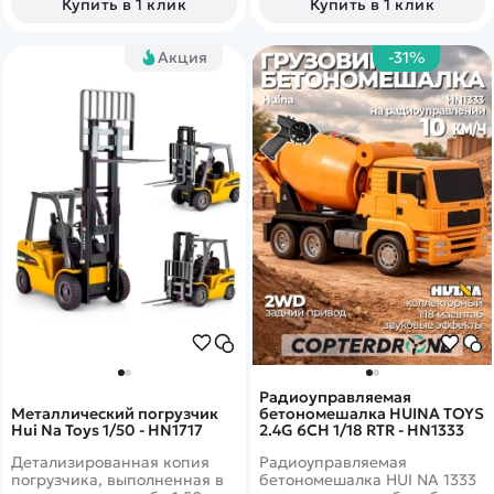
Купить в 1 клик
Купить в 1 клик
на ровной поверхности.
поверхности, включая
камень, песок, дорога,
гладкие полы.
Акция
-31%
Радиоуправляемая
Металлический погрузчик
бетономешалка HUINA TOYS
Hui Na Toys 1/50 - HN1717
2.4G 6CH 1/18 RTR - HN1333
Детализированная копия
Радиоуправляемая
погрузчика, выполненная в
бетономешалка HUI NA 1333