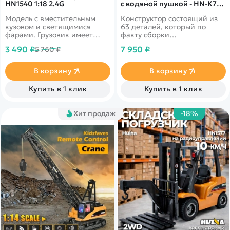
HN1540 1:18 2.4G
с водяной пушкой - HN-K7-
DIY
Модель с вместительным
Конструктор состоящий из
кузовом и светящимися
63 деталей, который по
фарами. Грузовик имеет
факту сборки
большой кузов для
трансформируется в
3 490 ₽
7 950 ₽
5 760 ₽
перевозки сыпучих
радиоуправляемого робота,
материалов. 2.4 Ghz -
который способен стрелять
частота управления
водными шариками. Время
В корзину
В корзину
обеспечит высокую
работы - 60 минут, дальность
дальность
управления 30 метров.
Купить в 1 клик
Купить в 1 клик
Хит продаж
-18%