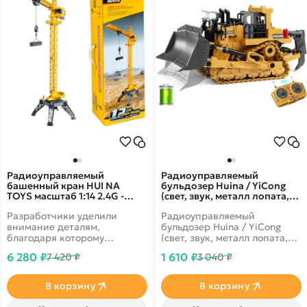
Радиоуправляемый
Радиоуправляемый
башенный кран HUI NA
бульдозер Huina / YiCong
TOYS масштаб 1:14 2.4G -
(свет, звук, металл лопата,
HN1585
акб, 1:24) - BC1031
Разработчики уделили
Радиоуправляемый
внимание деталям,
бульдозер Huina / YiCong
благодаря которому
(свет, звук, металл лопата,
представленная модель
акб, 1:24) - BC1031 - это
6 280 ₽
1 610 ₽
7 420 ₽
3 040 ₽
ничем не отличается от
новый радиоуправляемый
настоящего крана. Так же
бульдозер в масштабе 1/24.
кран фиксируется на
Благодаря гусеничной
В корзину
В корзину
подставке, благодаря
конструкции способен
которой кран может стоять
передвигаться по любой