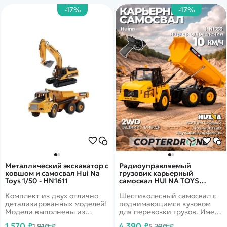
домашней стройке и на
-17%
-17%
улице, так как основа
передвижения - это
гусеницы.
Металлический экскаватор с
Радиоуправляемый
ковшом и самосвал Hui Na
грузовик карьерный
Toys 1/50 - HN1611
самосвал HUI NA TOYS
масштаб 1:16 2.4G - HN1553
Комплект из двух отлично
Шестиколесный самосвал с
детализированных моделей!
поднимающимся кузовом
Модели выполнены из
для перевозки грузов. Имеет
металла и пластика в
повышенную маневренность
1 570 ₽
4 390 ₽
1 910 ₽
5 290 ₽