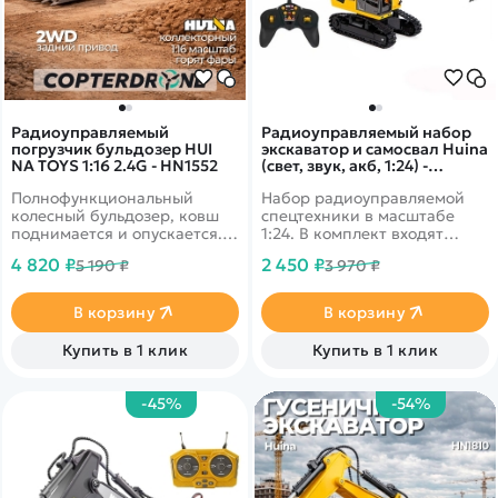
Радиоуправляемый
Радиоуправляемый набор
погрузчик бульдозер HUI
экскаватор и самосвал Huina
NA TOYS 1:16 2.4G - HN1552
(свет, звук, акб, 1:24) -
HN1559-YELLOW
Полнофункциональный
Набор радиоуправляемой
колесный бульдозер, ковш
спецтехники в масштабе
поднимается и опускается.
1:24. В комплект входят
Резиновые покрышки колес.
самосвал и экскаватор,
4 820 ₽
2 450 ₽
5 190 ₽
3 970 ₽
Звуковые и световые
управляются отдельно. Обе
эффекты.
игрушки выполнены из
пластика, корпуса - желтого
В корзину
В корзину
цвета.
Купить в 1 клик
Купить в 1 клик
-45%
-54%