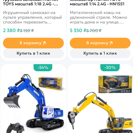
TOYS масштаб 1:18 2.4G -
масштаб 1:14 2.4G - HN1551
HN1556
Игрушечный самосвал на
Металлический ковш на
пульте управления, который
удлиненной стреле. Можно
способен перевозить
играть дома и на улице.
большое количество разных
Дальность управления более
2 380 ₽
5 350 ₽
3 150 ₽
5 700 ₽
грузов. Можно играть на
50 метров. Игра
свежем воздухе, дистанция
сопровождается
управления до 50 метров
реалистичными световыми и
В корзину
В корзину
звуковыми эффектами.
Купить в 1 клик
Купить в 1 клик
-54%
-30%