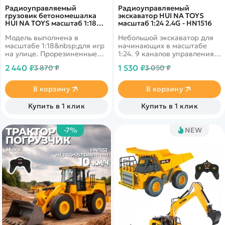
Радиоуправляемый
Радиоуправляемый
грузовик бетономешалка
экскаватор HUI NA TOYS
HUI NA TOYS масштаб 1:18
масштаб 1:24 2.4G - HN1516
2.4G - HN1557
Модель выполнена в
Небольшой экскаватор для
масштабе 1:18&nbsp;для игр
начинающих в масштабе
на улице. Прорезиненные
1:24. 9 каналов управления.
колеса, световые и звуковые
Реалистичный внешний вид
2 440 ₽
1 530 ₽
3 870 ₽
3 050 ₽
эффекты. Миксер крутится,
с сохранением деталей
включается с пульта
кабины и кузова.
В корзину
В корзину
Купить в 1 клик
Купить в 1 клик
-7%
NEW