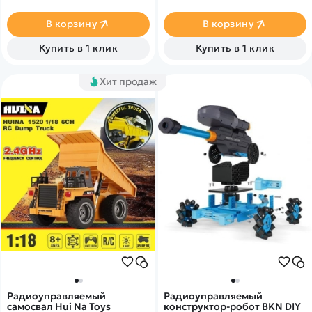
позволяет играть до 60
профессионалом, узнать
минут. Высокая детализация
принципы работы
В корзину
В корзину
и мощный двигатель.&nbsp;
спецтехники и весело
провести время за
Купить в 1 клик
Купить в 1 клик
увлекательной игрой.
Хит продаж
Радиоуправляемый
Радиоуправляемый
самосвал Hui Na Toys
конструктор-робот BKN DIY