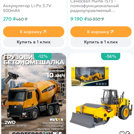
Самосвал Huina 1573 -
HNB13378
Аккумулятор Li-Po 3.7V
полнофункциональный
500mAh
радиоуправляемый
грузовик, способный
270 ₽
9 190 ₽
460 ₽
10 350 ₽
перевозить грузы и
разгружать за счет подъема
кузова.
В корзину
В корзину
Купить в 1 клик
Купить в 1 клик
-12%
-36%