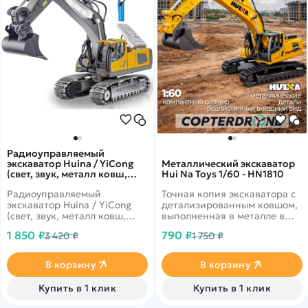
Радиоуправляемый
экскаватор Huina / YiCong
Металлический экскаватор
(свет, звук, металл ковш,
Hui Na Toys 1/60 - HN1810
акб, 1:20) - BC1043
Радиоуправляемый
Точная копия экскаватора с
экскаватор Huina / YiCong
детализированным ковшом,
(свет, звук, металл ковш,
выполненная в металле в
акб, 1:20) - BC1043 - это
масштабе 1:60. Соберите
1 850 ₽
790 ₽
3 420 ₽
1 750 ₽
копия настоящего
всю коллекцию!
экскаватора, отличный
пример современной и
В корзину
В корзину
функциональной
строительной техники для
Купить в 1 клик
Купить в 1 клик
детей. Модель подходит для
работы на небольшой