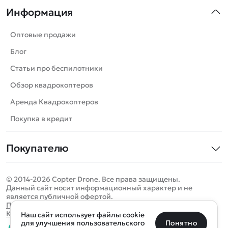
Информация
Машинки
Танки
Оптовые продажи
Вертолеты
Блог
Катера
Статьи про беспилотники
Роботы
Обзор квадрокоптеров
Самолеты
Аренда Квадрокоптеров
Сборные модели
Покупка в кредит
Детские электромобили
Покупателю
Спецтехника
Контакты
Железные дороги
© 2014-2026 Copter Drone. Все права защищены.
Оплата и доставка
Игрушки
Данный сайт носит информационный характер и не
является публичной офертой.
Помощь
Запчасти для моделей
Определить местоположение
Политика конфиденциальности
Карта сайта
Наш сайт использует файлы cookie
Отследить заказ
Бренды
Санкт-Петербург
Москва
Майкоп
Уфа
Понятно
для улучшения пользовательского