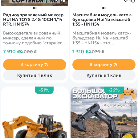
Радиоуправляемый миксер
Масштабная модель каток-
HUI NA TOYS 2.4G 10CH 1/14
бульдозер HuiNa масштаб
RTR. HN1574
1:35 - HN1154
Высокодетализированный
Масштабная модель каток-
миксер, сделанный по
бульдозер HuiNa масштаб
точному подобию "старшего
1:35 - HN1154 - это
брата". Обладающий такими
масштабная модель каток
7 910 ₽
1 310 ₽
9 000 ₽
2 070 ₽
функциями как: вращающий
HuiNa Toys 1:35 - HN1154,
барабан по часовой или
который станет отличным
против часовой стрелки,
дополнением в коллекцию
В корзину
В корзину
движение во все стороны,
уменьшенных копий
работающие фонари.&nbsp;
спецтехники.
Купить в 1 клик
Купить в 1 клик
-31%
-26%