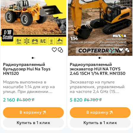
Покупателю
Вертолеты
Блог
Катера
Статьи про беспилотники
Контакты
Роботы
Обзор квадрокоптеров
Оплата и доставка
Самолеты
Аренда Квадрокоптеров
Помощь
Сборные модели
Покупка в кредит
Отследить заказ
Детские электромобили
Оплата на сайте
Спецтехника
Железные дороги
Радиоуправляемый
Радиоуправляемый
Конструкторы
бульдозер Hui Na Toys
экскаватор HUI NA TOYS
HN1520
2.4G 15CH 1/14 RTR. HN1350
Запчасти для моделей
Модель выполнена в
Экскаватор на пульте
масштабе 1:14 для игр на
управления, управляемый
улице. При движении
на частоте 2,4 GHz (15
бульдозер издает звуковые
каналов). Присутствуют
2 160 ₽
5 820 ₽
4 300 ₽
6 780 ₽
эффекты мотора и работы
звуковые эффекты.
приводов. При движении
Полностью работающий
назад включается сигнал
механизм ковша, как у
В корзину
В корзину
заднего хода.
оригинала. Радиус действия
до 25 метров.
Купить в 1 клик
Купить в 1 клик