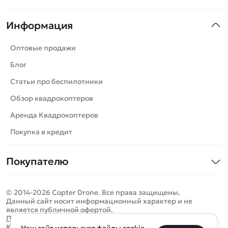
Квадрокоптеры
Информация
Машинки
Танки
Оптовые продажи
Вертолеты
Блог
Катера
Статьи про беспилотники
Роботы
Обзор квадрокоптеров
Самолеты
Аренда Квадрокоптеров
Сборные модели
Покупка в кредит
Детские электромобили
Покупателю
Спецтехника
Контакты
Железные дороги
© 2014-2026 Copter Drone. Все права защищены.
Оплата и доставка
Игрушки
Данный сайт носит информационный характер и не
является публичной офертой.
Помощь
Запчасти для моделей
Определить местоположение
Политика конфиденциальности
Карта сайта