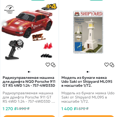
водонапорной помпой!
профессионалам, так и
новичкам.
Радиоуправляемая машина
Модель из бумаги маяка
для дрифта NQD Porsche 911
Udo Saki от Shipyard ML095
GT RS 4WD 1:24 - 757-4WD33D
в масштабе 1/72.
Радиоуправляемая машина
Модель из бумаги маяка Udo
для дрифта Porsche 911 GT
Saki от Shipyard ML095 в
RS 4WD 1:24 - 757-4WD33D -
масштабе 1/72.
это машина, которая
1 270 ₽
1 400 ₽
1 990 ₽
1 570 ₽
предназначена для дрифта.