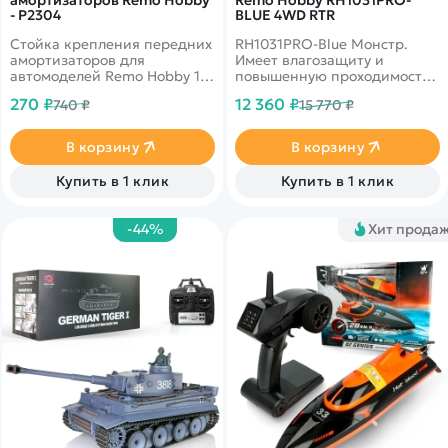
амортизаторов Remo Hobby
Remo Hobby RH1031PRO-
- P2304
BLUE 4WD RTR
Cтойка крепления передних
RH1031PRO-Blue Монстр.
амортизаторов для
Имеет влагозащиту и
автомоделей Remo Hobby 10-
повышенную проходимость.
го масштаба
До 35 км/ч, полный привод,
270 ₽
12 360 ₽
740 ₽
15 770 ₽
масштаб 1:10
В корзину
В корзину
Купить в 1 клик
Купить в 1 клик
-44%
Хит прода