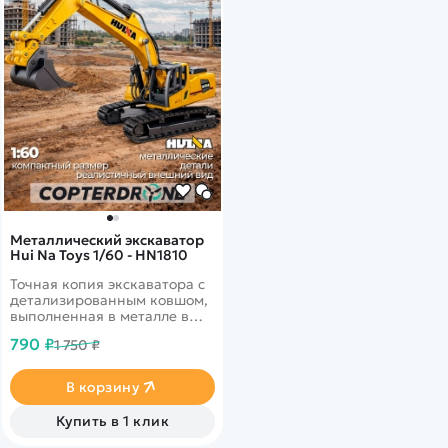
Металлический экскаватор
Hui Na Toys 1/60 - HN1810
Точная копия экскаватора с
детализированным ковшом,
выполненная в металле в
масштабе 1:60. Соберите
790 ₽
1 750 ₽
всю коллекцию!
В корзину
Купить в 1 клик