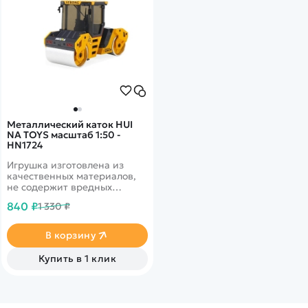
Металлический каток HUI
NA TOYS масштаб 1:50 -
HN1724
Игрушка изготовлена из
качественных материалов,
не содержит вредных
веществ и красителей,
840 ₽
1 330 ₽
безопасна для детей.
В корзину
Купить в 1 клик