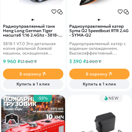
Радиоуправляемый танк
Радиоуправляемый катер
Heng Long German Tiger
Syma Q2 Speedboat RTR 2.4G
масштаб 1:16 2.4Ghz - 3818-1
- SYMA-Q2
V7.0
3818-1 V7.0 Это детальная
Радиоуправляемый катер с
копия реальной боевой
водяным охлаждением.
машины, оснащенная
Высокоэффективный
пневматической и
гребной винт позволяет
9 960 ₽
3 390 ₽
17 840 ₽
3 900 ₽
ик&nbsp;пушками. Версия
развить скорость до 30 км в
6.0 говорит нам о том, что
час. Длина лодки 35,2 см.
модель может участвовать
Система автопереворота.
В корзину
В корзину
танковых боях посредством
Установлен датчик воды.
инфракрасной пушки.
Цвет оранжевый
Купить в 1 клик
Купить в 1 клик
-55%
NEW