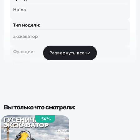
Huina
Тип модели:
экскаватор
Функции:
Развернуть все
металл
Вы только что смотрели:
-54%