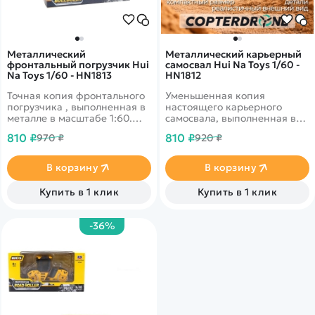
Металлический
Металлический карьерный
фронтальный погрузчик Hui
самосвал Hui Na Toys 1/60 -
Na Toys 1/60 - HN1813
HN1812
Точная копия фронтального
Уменьшенная копия
погрузчика , выполненная в
настоящего карьерного
металле в масштабе 1:60.
самосвала, выполненная в
Соберите всю коллекцию
металле в масштабе 1:60.
810 ₽
810 ₽
970 ₽
920 ₽
строительной техники!
Станет отличным
дополнением в коллекцию
или её отличным началом!
В корзину
В корзину
Купить в 1 клик
Купить в 1 клик
-36%