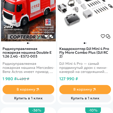
Радиоуправляемая
Квадрокоптер DJI Mini 4 Pro
пожарная машина Double E
Fly More Combo Plus (DJI RC
1:26 2.4G - E572-003
2)
Радиоуправляемая
DJI Mini 4 Pro — самый
пожарная машина Mercedes-
продвинутый дрон с мини-
Benz Actros имеет привод на
камерой на сегодняшний
заднюю ось и выполнена в
день. Он объединяет в себе
1 980 ₽
127 990 ₽
4 490 ₽
масштабе 1:26.
мощные возможности
Многоканальный пульт
визуализации,
дистанционного управления
всенаправленное
В корзину
В корзину
на помехозащищенной
обнаружение препятствий,
частоте 2.4Ghz позволяет
ActiveTrack 360° с новым
Купить в 1 клик
Купить в 1 клик
контролировать движение
режимом трассировки и
машины вперед/назад и
передачу видео в формате
вправо/влево. Модель
FHD на 20 км, что дает еще
-36%
-10%
оснащена действующей
больше возможностей как