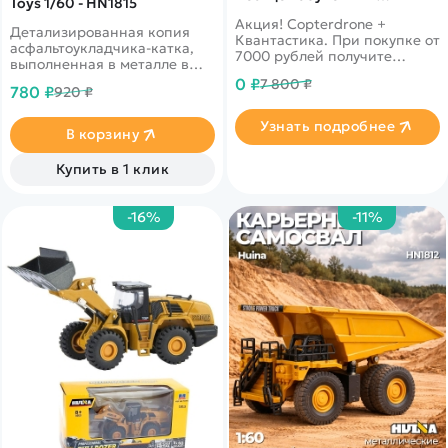
Toys 1/60 - HN1815
подарок!
Акция! Copterdrone +
Детализированная копия
Квантастика. При покупке от
асфальтоукладчика-катка,
7000 рублей получите
выполненная в металле в
уникальное предложение от
масштабе 1:60. Соберите
0 ₽
7 800 ₽
нашего партнера
780 ₽
920 ₽
всю коллекцию
строительной техники!
Узнать подробнее
В корзину
Купить в 1 клик
-16%
-11%