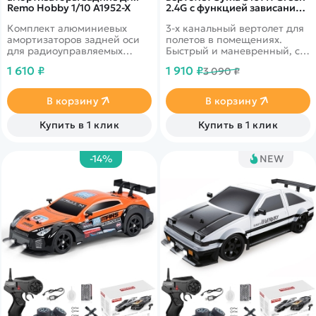
Remo Hobby 1/10 A1952-X
2.4G с функцией зависания
SYMA-S107H-GREEN
Комплект алюминиевых
3-х канальный вертолет для
амортизаторов задней оси
полетов в помещениях.
для радиоуправляемых
Быстрый и маневренный, с
моделей Remo Hobby MMAX,
дальностью управления 50
1 610 ₽
1 910 ₽
3 090 ₽
EX3 масштаба 1/10
метров. Имеет яркую
светодиодную подсветку, а
также барометр для
В корзину
В корзину
удержания высоты
Купить в 1 клик
Купить в 1 клик
-14%
NEW