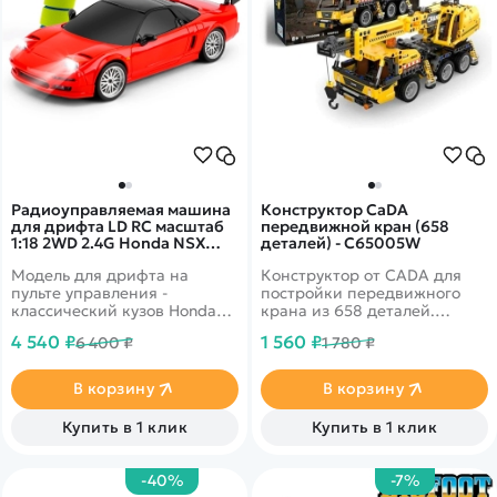
Радиоуправляемая машина
Конструктор CaDA
для дрифта LD RC масштаб
передвижной кран (658
1:18 2WD 2.4G Honda NSX
деталей) - C65005W
1803 Red
Модель для дрифта на
Конструктор от CADA для
пульте управления -
постройки передвижного
классический кузов Honda
крана из 658 деталей.
NSX. Имеет высокую
Стрела телескопически
4 540 ₽
1 560 ₽
6 400 ₽
1 780 ₽
детализацию. В комплекте 2
выдвигается, поднимается и
комплекта колес для разных
опускается. Крюк на
типов поверхностей. Задний
подвижных тросах. Кабина
В корзину
В корзину
привод 2WD с мощным
стрелы вращается. Двери
коллекторным мотором.
машины открываются,
Купить в 1 клик
Купить в 1 клик
Поднимающиеся фары со
имеются упоры.
светодиодными огнями.
Встроенный гироскоп для
-40%
-7%
курсовой устойчивости во