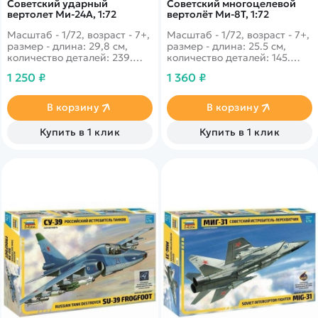
Советский ударный
Советский многоцелевой
вертолет Ми-24А, 1:72
вертолёт Ми-8Т, 1:72
Масштаб - 1/72, возраст - 7+,
Масштаб - 1/72, возраст - 7+,
размер - длина: 29,8 см,
размер - длина: 25.5 см,
количество деталей: 239.
количество деталей: 145.
Невероятно практичный
Один из самых узнаваемых
1 250 ₽
1 360 ₽
вертолёт с потрясающей
советских вертолётов.
огневой мощью на своём
Данная модификация была
борту особенно успешно
специально создана для
В корзину
В корзину
зарекомендовал себя во
военныхна базе
время ожесточённых боёв в
гражданского. Активно
Купить в 1 клик
Купить в 1 клик
Афганистане.
принимал участие в военных
действиях в Афганистане.