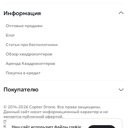
Квадрокоптеры
Информация
Машинки
Танки
Оптовые продажи
Вертолеты
Блог
Катера
Статьи про беспилотники
Роботы
Обзор квадрокоптеров
Самолеты
Аренда Квадрокоптеров
Сборные модели
Покупка в кредит
Детские электромобили
Покупателю
Спецтехника
Контакты
Железные дороги
© 2014-2026 Copter Drone. Все права защищены.
Оплата и доставка
Игрушки
Данный сайт носит информационный характер и не
является публичной офертой.
Помощь
Запчасти для моделей
Определить местоположение
Политика конфиденциальности
Карта сайта
Наш сайт использует файлы cookie
Отследить заказ