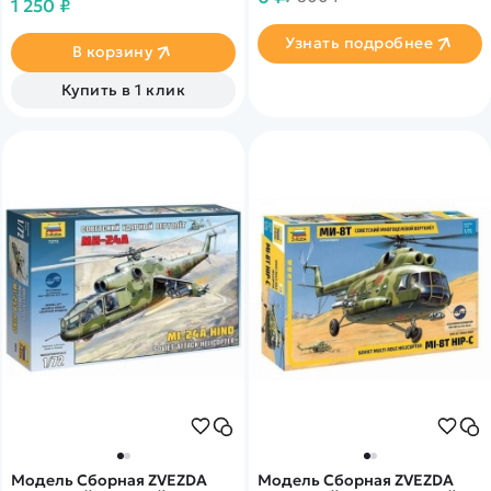
нашего партнера
1 250 ₽
вертолёт, отличается
усовершенствованным
Узнать подробнее
боевым арсеналом, более
В корзину
высокой точностью.
Явлёяется продолжением
Купить в 1 клик
МИ-24.
Модель Сборная ZVEZDA
Модель Сборная ZVEZDA