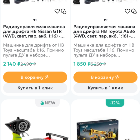
Радиоуправляемая машина
Радиоуправляемая машина
для дрифта HB Nissan GTR
для дрифта HB Toyota AE86
(4WD, свет, пар, акб, 1:16) -
(4WD, свет, пар, акб, 1:16) -
SC16A06-1
SC16A03-1
Машинка для дрифта от HB
Машинка для дрифта от HB
Toys масштаба 1:16. Помимо
Toys масштаба 1:16. Помимо
пульта ДУ в наборе
пульта ДУ в наборе
поставляются запасные
поставляются запасные
2 140 ₽
1 850 ₽
2 490 ₽
3 250 ₽
колеса, ключ для смены
колеса, ключ для смены
колес, зарядное устройство
колес, зарядное устройство
и аккумулятор. Из
и аккумулятор. Из
В корзину
В корзину
выхлопной трубы можно
выхлопной трубы можно
активировать спрей-пар, а
активировать спрей-пар, а
Купить в 1 клик
Купить в 1 клик
фары светятся во время
фары светятся во время
движения. Цвет кузова -
движения. Цвет кузова -
ярко-оранжевый с черным.
белый.
NEW
-12%