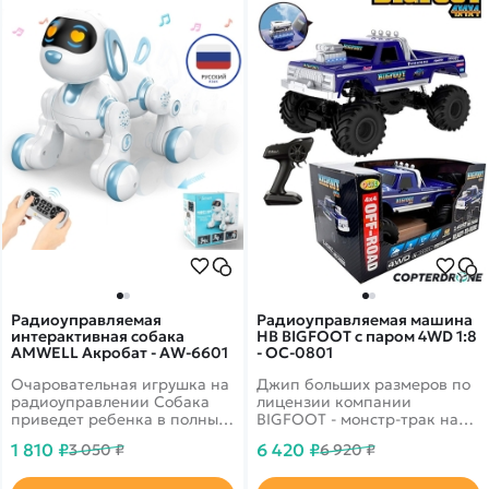
время дрифт заездов.
Радиоуправляемая
Радиоуправляемая машина
интерактивная собака
HB BIGFOOT с паром 4WD 1:8
AMWELL Акробат - AW-6601
- OC-0801
Очаровательная игрушка на
Джип больших размеров по
радиоуправлении Собака
лицензии компании
приведет ребенка в полный
BIGFOOT - монстр-трак на
восторг! Играть с ней очень
огромных колесах, которые
1 810 ₽
6 420 ₽
3 050 ₽
6 920 ₽
весело и интересно.
участвуют в шоу и гонках,
способных давить легковые
автомобили. Игрушка на