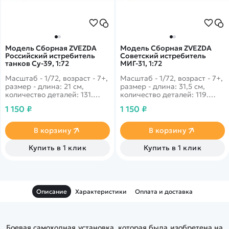
Модель Сборная ZVEZDA
Модель Сборная ZVEZDA
Российский истребитель
Советский истребитель
танков Су-39, 1:72
МИГ-31, 1:72
Масштаб - 1/72, возраст - 7+,
Масштаб - 1/72, возраст - 7+,
размер - длина: 21 см,
размер - длина: 31,5 см,
количество деталей: 131.
количество деталей: 119.
Основная задача этого
Перед Вами созданный в
1 150 ₽
1 150 ₽
мощного и манёвренного
конце двадцатого века в
истребителя - это
СССР истребитель-
уничтожение танков врага.
перехватчик, который и
В корзину
В корзину
Предшественник -
наше время является
легендарный СУ-25.
лучшим в мире!
Купить в 1 клик
Купить в 1 клик
Описание
Характеристики
Оплата и доставка
Боевая самоходная установка, которая была изобретена на