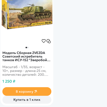
Модель Сборная ZVEZDA
Советский истребитель
танков ИСУ-152 "Зверобой",
1:35
Масштаб - 1/35, возраст -
10+, размер - длина:25 см,
количество деталей: 200.
Мощнейшая самоходная
1 250 ₽
установка времен Великой
Отечественной, сохданная
на базе легендарного ИС-2.
В корзину
Купить в 1 клик