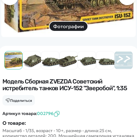
Дополнительный способ связи
WhatsApp/Мобильный
Есть вопрос? Можем связаться с вами
Фотографии
Заказать звонок
Наши соцсети:
Модель Сборная ZVEZDA Советский
истребитель танков ИСУ-152 "Зверобой", 1:35
Каталог
Поделиться
Квадрокоптеры
Артикул товара:
002796
Информация
Машинки
О товаре:
Танки
Масштаб - 1/35, возраст - 10+, размер - длина:25 см,
Оптовые продажи
количество деталей: 200. Мощнейшая самоходная установка