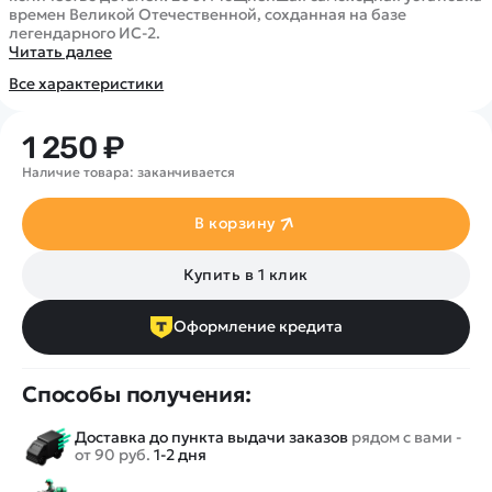
Покупателю
Вертолеты
Блог
времен Великой Отечественной, сохданная на базе
легендарного ИС-2.
Катера
Статьи про беспилотники
Читать далее
Контакты
Роботы
Обзор квадрокоптеров
Оплата и доставка
Все характеристики
Самолеты
Аренда Квадрокоптеров
Помощь
Сборные модели
Покупка в кредит
1 250 ₽
Отследить заказ
Детские электромобили
Наличие товара: заканчивается
Оплата на сайте
Спецтехника
Железные дороги
В корзину
Конструкторы
Купить в 1 клик
Запчасти для моделей
Оформление кредита
Способы получения:
Доставка до пункта выдачи заказов
рядом с вами -
от 90 руб.
1-2 дня