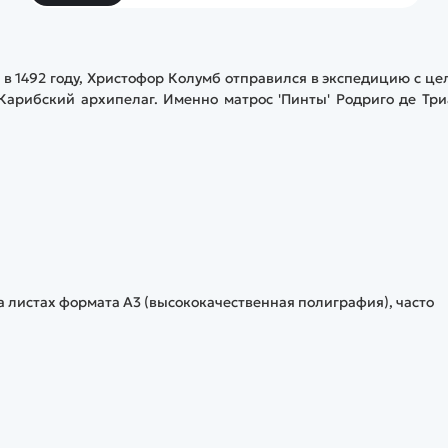
х в 1492 году, Христофор Колумб отправился в экспедицию с ц
Карибский архипелаг. Именно матрос 'Пинты' Родриго де Тр
а листах формата А3 (высококачественная полиграфия), часто