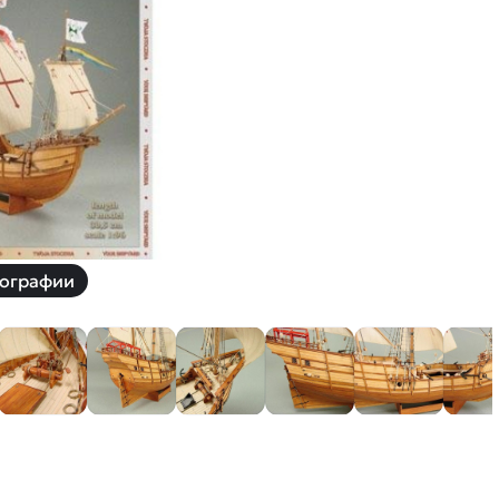
й
Заказать звонок
ки
ей ну пульте
Наши соцсети:
-30%
ографии