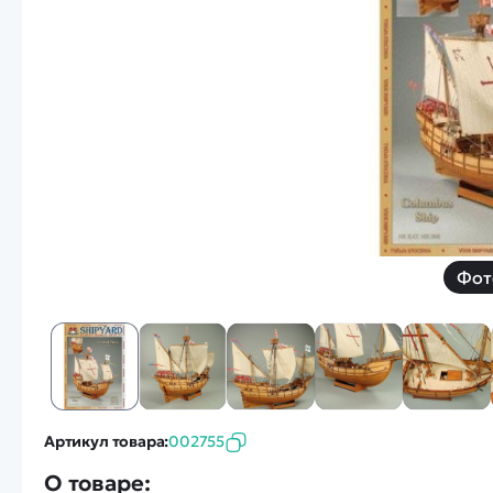
Смотреть
Запчасти
Дроны с 4k камеро
Уцененные товары
Просмотренные товары
Скид
Скоростной катер
Вертолетик для дет
Машины 1 к 10
Фот
Смотреть
Артикул товара:
002755
О товаре: