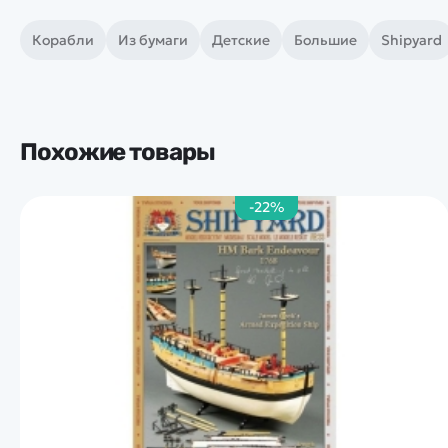
Корабли
Из бумаги
Детские
Большие
Shipyard
Похожие товары
-22%