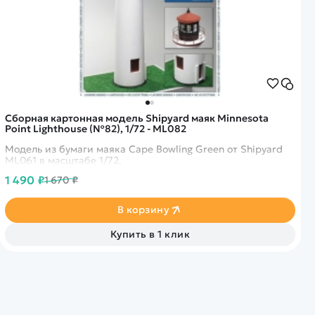
Сборная картонная модель Shipyard маяк Minnesota
Point Lighthouse (№82), 1/72 - ML082
Модель из бумаги маяка Cape Bowling Green от Shipyard
ML061 в масштабе 1/72.
1 490 ₽
1 670 ₽
В корзину
Купить в 1 клик