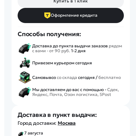
Купить в 1 клик
Спецтехника
Железные дороги
Оформление кредита
Конструкторы
Запчасти для моделей
Способы получения:
Доставка до пункта выдачи заказов
рядом
с вами - от 90 руб.
1-2 дня
Привезем курьером сегодня
Самовывоз
со склада
сегодня /
бесплатно
Мы доставляем до вас с помощью -
Сдек,
Яндекс, Почта, Озон логистика, 5Post
Доставка в пункт выдачи:
Город доставки:
Москва
7 августа