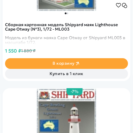
Сборная картонная модель Shipyard маяк Lighthouse
Cape Otway (№3), 1/72 - ML003
Модель из бумаги маяка Cape Otway от Shipyard ML003 в
масштабе 1/72.
1 550 ₽
1 880 ₽
В корзину
Купить в 1 клик
-7%