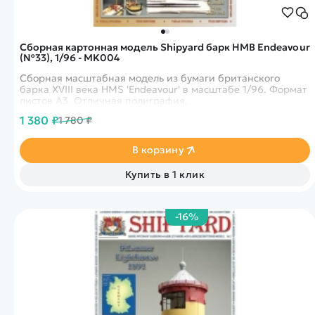
Сборная картонная модель Shipyard барк HMB Endeavour
(№33), 1/96 - MK004
Сборная масштабная модель из бумаги британского
барка XVIII века HMS 'Endeavour' в масштабе 1/96. Формат
листов А3. Отличная полиграфия.
1 380 ₽
1 780 ₽
В корзину
Купить в 1 клик
-16%