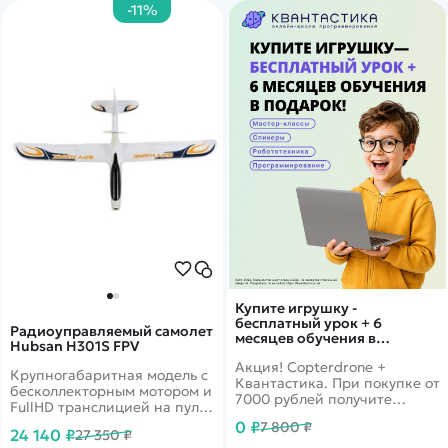
-11%
Купите игрушку -
бесплатный урок + 6
Радиоуправляемый самолет
месяцев обучения в
Hubsan H301S FPV
подарок!
Акция! Copterdrone +
Крупногабаритная модель с
Квантастика. При покупке от
бесколлекторным мотором и
7000 рублей получите
FullHD транслицией на пульт
уникальное предложение от
с 3.5 дюймовым монитором
0 ₽
7 800 ₽
нашего партнера
24 140 ₽
27 350 ₽