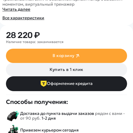
Покупателю
Вертолеты
Блог
моментом, виртуальный тренажер
Читать далее
Катера
Статьи про беспилотники
Контакты
Роботы
Все характеристики
Обзор квадрокоптеров
Оплата и доставка
Самолеты
Аренда Квадрокоптеров
Помощь
28 220 ₽
Сборные модели
Покупка в кредит
Отследить заказ
Наличие товара: заканчивается
Детские электромобили
Оплата на сайте
Спецтехника
В корзину
Железные дороги
Конструкторы
Купить в 1 клик
Запчасти для моделей
Оформление кредита
Способы получения:
Доставка до пункта выдачи заказов
рядом с вами -
от 90 руб.
1-2 дня
Привезем курьером сегодня