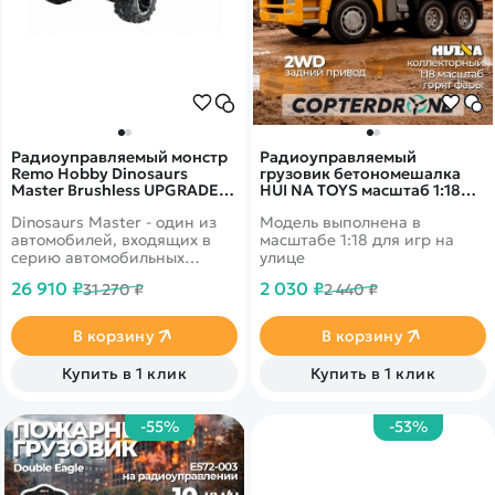
Радиоуправляемый монстр
Радиоуправляемый
Remo Hobby Dinosaurs
грузовик бетономешалка
Master Brushless UPGRADE
HUI NA TOYS масштаб 1:18
PLUS 4WD RTR масштаб 1:8
2.4G - HN1338
Dinosaurs Master - один из
Модель выполнена в
2.4G - RH8037-RED
автомобилей, входящих в
масштабе 1:18 для игр на
серию автомобильных
улице
монстров Remo Hobby,
26 910 ₽
2 030 ₽
31 270 ₽
2 440 ₽
выполненный с большим
вниманием к мельчайшим
деталям в масштабе 1:8.
В корзину
В корзину
Купить в 1 клик
Купить в 1 клик
-55%
-53%