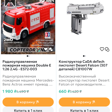
Радиоуправляемая
Конструктор CaDA deTech
пожарная машина Double E
пистолет Desert Falcon (307
1:26 2.4G - E572-003
деталей) C81007W
Радиоуправляемая
Высококачественный
пожарная машина Mercedes-
конструктор пистолет Desert
Benz Actros имеет привод на
Falcon от производителя
заднюю ось и выполнена в
Cada из 307 деталей
1 980 ₽
660 ₽
4 490 ₽
1 420 ₽
масштабе 1:26.
стреляет 6 пульками.
Многоканальный пульт
дистанционного управления
В корзину
В корзину
на помехозащищенной
частоте 2.4Ghz позволяет
Купить в 1 клик
Купить в 1 клик