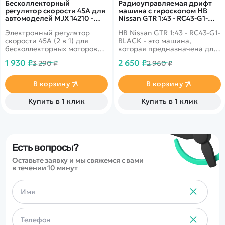
Бесколлекторный
Радиоуправляемая дрифт
регулятор скорости 45А для
машина с гироскопом HB
автомоделей MJX 14210 -
Nissan GTR 1:43 - RC43-G1-
MJX-E45P
BLACK
Электронный регулятор
HB Nissan GTR 1:43 - RC43-G1-
скорости 45A (2 в 1) для
BLACK - это машина,
бесколлекторных моторов
которая предназначена для
радиоуправляемых
дрифта. Она имеет полный
1 930 ₽
2 650 ₽
3 290 ₽
2 960 ₽
автомоделей MJX Hyper Go
привод и выполненная в
14210 масштаба 1/14.
масштабе 1:43. Машинка
управляется при помощи
В корзину
В корзину
пульта ДУ, работающего на
частоте 2,4 ГГц. В наборе
Купить в 1 клик
Купить в 1 клик
также поставляются
комплект запасных колес,
дорожные конусы, зарядное
устройство и аккумулятор.
Во время движения у
машинки светятся фары.
Есть вопросы?
Оставьте заявку и мы свяжемся с вами
в течении 10 минут