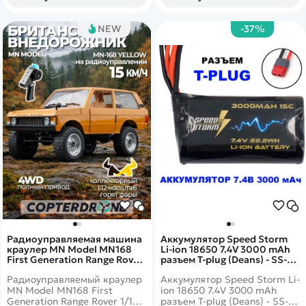
контролировать движение
машины вперед/назад и
вправо/влево. Модель
NEW
-37%
оснащена действующей
водонапорной помпой!
Радиоуправляемая машина
Аккумулятор Speed Storm
краулер MN Model MN168
Li-ion 18650 7.4V 3000 mAh
First Generation Range Rover
разъем T-plug (Deans) - SS-
4WD RTR - MN-168-Y
2S3000-D
Радиоуправляемый краулер
Аккумулятор Speed Storm Li-
MN Model MN168 First
ion 18650 7.4V 3000 mAh
Generation Range Rover 1/12
разъем T-plug (Deans) - SS-