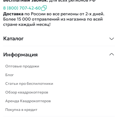
8 (800) 707-42-60
Доставка
по России во все регионы от 2-х дней.
Более 15 000 отправлений из магазина по всей
стране каждый месяц!
Каталог
Квадрокоптеры
Информация
Машинки
Танки
Оптовые продажи
Вертолеты
Блог
Катера
Статьи про беспилотники
Роботы
Обзор квадрокоптеров
Самолеты
Аренда Квадрокоптеров
Сборные модели
Покупка в кредит
Детские электромобили