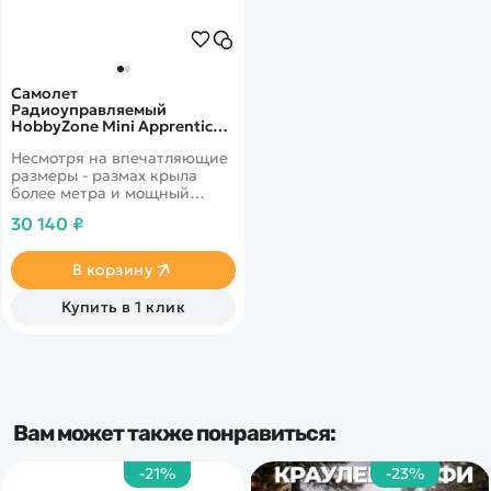
Самолет
Радиоуправляемый
HobbyZone Mini Apprentice
RTF (SAFE технология)
Несмотря на впечатляющие
размеры - размах крыла
более метра и мощный
бесколлеткорный двигатель
30 140 ₽
370 класса, модель отлично
подойдёт для новичков.
Благодаря запатентованной
В корзину
технологии SAFE, модель
отлично ощущает себя в
Купить в 1 клик
пространстве и позволяет
испытывать удовольствие от
управление уже с первых
минут.
Вам может также понравиться:
-21%
-23%