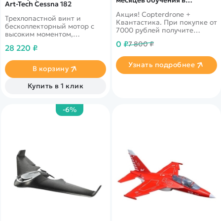
Art-Tech Cessna 182
подарок!
Акция! Copterdrone +
Трехлопастной винт и
Квантастика. При покупке от
бесколлекторный мотор с
7000 рублей получите
высоким моментом,
уникальное предложение от
виртуальный тренажер
0 ₽
7 800 ₽
нашего партнера
28 220 ₽
Узнать подробнее
В корзину
Купить в 1 клик
-6%