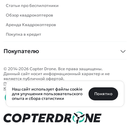
Катера
Статьи про беспилотники
Роботы
Обзор квадрокоптеров
Самолеты
Аренда Квадрокоптеров
Сборные модели
Покупка в кредит
Детские электромобили
Покупателю
Спецтехника
Контакты
Железные дороги
© 2014-2026 Copter Drone. Все права защищены.
Оплата и доставка
Игрушки
Данный сайт носит информационный характер и не
является публичной офертой.
Помощь
Запчасти для моделей
Определить местоположение
Политика конфиденциальности
Карта сайта
Наш сайт использует файлы cookie
Отследить заказ
Бренды
Санкт-Петербург
Москва
Майкоп
Уфа
Понятно
для улучшения пользовательского
опыта и сбора статистики
Оплата на сайте
Улан-Удэ
Пермь
Псков
Ростов-на-Дону
0 товаров
Очистить
Все подборки
В корзину
0 ₽
Ещё более 300 населённых пунктов
Воспользуйтесь поиском, чтобы найти нужный