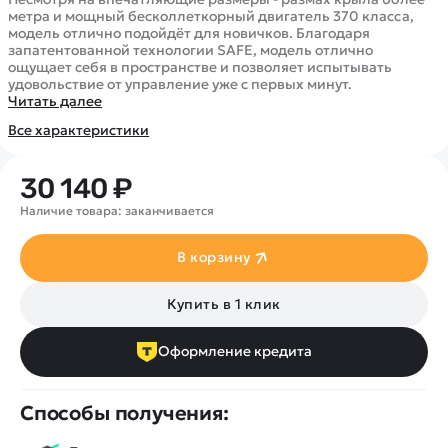
Покупателю
Вертолеты
Блог
метра и мощный бесколлеткорный двигатель 370 класса,
Катера
модель отлично подойдёт для новичков. Благодаря
Статьи про беспилотники
Контакты
запатентованной технологии SAFE, модель отлично
Роботы
ощущает себя в пространстве и позволяет испытывать
Обзор квадрокоптеров
Оплата и доставка
удовольствие от управление уже с первых минут.
Самолеты
Аренда Квадрокоптеров
Читать далее
Помощь
Сборные модели
Покупка в кредит
Все характеристики
Отследить заказ
Детские электромобили
Оплата на сайте
Спецтехника
30 140 ₽
Железные дороги
Наличие товара: заканчивается
Конструкторы
Запчасти для моделей
В корзину
Купить в 1 клик
Оформление кредита
Способы получения: