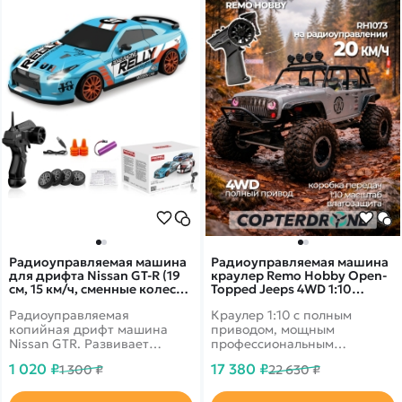
Радиоуправляемая машина
Радиоуправляемая машина
для дрифта Nissan GT-R (19
краулер Remo Hobby Open-
см, 15 км/ч, сменные колеса,
Topped Jeeps 4WD 1:10
фишки) - SC24A08
RH1073-SJ
Радиоуправляемая
Краулер 1:10 с полным
копийная дрифт машина
приводом, мощным
Nissan GTR. Развивает
профессиональным
скорость до 15 км в час. В
двигателем и
1 020 ₽
17 380 ₽
1 300 ₽
22 630 ₽
комплекте присутствуют
многорычажной подвеской.
сменные колеса.
Скорость до 20 км/ч.
Светодиодные фары.