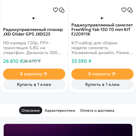
Радиоуправляемый самолет
Радиоуправляемый планер
FreeWing Yak-130 70 mm KIT
JXD Glider GPS JXD525
FJ20911K
HD-камера 720р, FPV-
KIT-набор для сборки
трансляция 5.8G на
модели самолета.
смартфон. Дальность 500
Узнаваемый дизайн. Размах
метров. Полет до 40 минут.
крыла 920 мм. Корпус из
26 810 ₽
33 590 ₽
28 670 ₽
GPS. Автовзлет и
легкого и прочного EPO.
посадка. RTF - готов к
Съемные крылья и угольный
полету. Размах крыла 115 см.
лонжерон. Электронное
В корзину
В корзину
Аккумулятор LiPo 11.1V
шасси.
2700mAh
Купить в 1 клик
Купить в 1 клик
Описание
Характеристики
Оплата и доставка