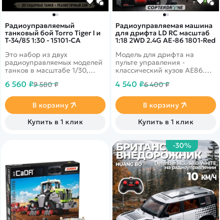
Радиоуправляемый
Радиоуправляемая машина
танковый бой Torro Tiger I и
для дрифта LD RC масштаб
T-34/85 1:30 - 15101-CA
1:18 2WD 2.4G AE-86 1801-Red
Это набор из двух
Модель для дрифта на
радиоуправляемых моделей
пульте управления -
танков в масштабе 1/30,
классический кузов AE86.
которые работают на
Имеет высокую
6 560 ₽
4 540 ₽
9 580 ₽
6 400 ₽
частоте 2.4G. Стрельба
детализацию. В комплекте 2
осуществляется
комплекта колес для разных
инфракрасным лучом на
типов поверхностей. Задний
В корзину
В корзину
расстояние до 8 м в секторе
привод 2WD с мощным
до 10 градусов.
коллекторным мотором.
Купить в 1 клик
Купить в 1 клик
Поднимающиеся фары со
светодиодными огнями.
Встроенный гироскоп для
-30%
курсовой устойчивости во
время дрифт заездов.