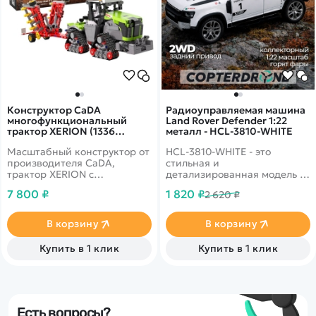
Конструктор CaDA
Радиоуправляемая машина
многофункциональный
Land Rover Defender 1:22
трактор XERION (1336
металл - HCL-3810-WHITE
деталей) C65012W
Масштабный конструктор от
HCL-3810-WHITE - это
производителя CaDA,
стильная и
трактор XERION с
детализированная модель с
продуманным механическим
кузовом DIE-CAST,
7 800 ₽
1 820 ₽
2 620 ₽
управлением
светодиодной подсветкой
фар и эффектным
парогенератором с
В корзину
В корзину
подсветкой.
Открывающиеся двери,
Купить в 1 клик
Купить в 1 клик
капот и багажник делают
модель максимально
реалистичной. Отличный
вариант для игры и подарка.
Есть вопросы?