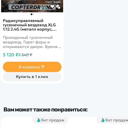
Радиоуправляемый
гусеничный вездеход XLG
1:12 2.4G (металл корпус,
парогенератор) - G2063
Проходимый гусеничный
вездеход. Горят фары и
открываются двери. Время
работы до 30 минут
5 120 ₽
7 340 ₽
В корзину
Купить в 1 клик
Вам может также понравиться:
Хит продаж
Хит прода