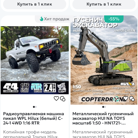
ребенка материалов. Ездит
Купить в 1 клик
Купить в 1 клик
вперед, назад, налево и
направо.
Хит продаж
-55%
Радиоуправляемая машина
Металлический гусеничный
пикап WPL Hilux (белый) C-
экскаватор HUI NA TOYS
24-1 4WD 1:16 RTR
масштаб 1:50 - HN1721-
GREEN
Копийная трофи-модель
Металлический гусеничный
легендарной Toyoya Hilux.
экскаватор HUI NA TOYS