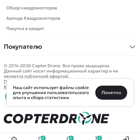
Роботы
Обзор квадрокоптеров
Самолеты
Аренда Квадрокоптеров
Сборные модели
Покупка в кредит
Детские электромобили
Покупателю
Спецтехника
Контакты
Железные дороги
© 2014-2026 Copter Drone. Все права защищены.
Оплата и доставка
Игрушки
Данный сайт носит информационный характер и не
является публичной офертой.
Помощь
Запчасти для моделей
Определить местоположение
Политика конфиденциальности
Карта сайта
Наш сайт использует файлы cookie
Отследить заказ
Бренды
Санкт-Петербург
Москва
Майкоп
Уфа
Понятно
для улучшения пользовательского
опыта и сбора статистики
Оплата на сайте
Улан-Удэ
Пермь
Псков
Ростов-на-Дону
0 товаров
Очистить
Все подборки
В корзину
0 ₽
Ещё более 300 населённых пунктов
Воспользуйтесь поиском, чтобы найти нужный
0
0
0