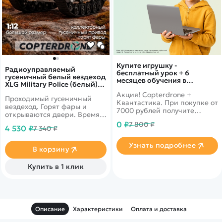
Купите игрушку -
Радиоуправляемый
бесплатный урок + 6
гусеничный белый вездеход
месяцев обучения в
XLG Military Police (белый)
подарок!
RTR масштаб 1:12 2.4G -
Акция! Copterdrone +
Проходимый гусеничный
G2061-WHITE
Квантастика. При покупке от
вездеход. Горят фары и
7000 рублей получите
открываются двери. Время
уникальное предложение от
работы до 30 минут
0 ₽
7 800 ₽
нашего партнера
4 530 ₽
7 340 ₽
Узнать подробнее
В корзину
Купить в 1 клик
Описание
Характеристики
Оплата и доставка