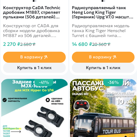
Конструктор CaDA Technic
Радиоуправляемый танк
дробовик M1887, стреляет
Heng Long King Tiger
пульками (506 деталей)
(Германия) Upg V7.0 масштаб
C81004W
1:16 RTR 2.4G - 3888A-1Upg
Конструктор от CADA для
Радиоуправляемая модель
V7.0
сборки модели дробовика
танка King Tiger Henschel
M1887 из 506 деталей.
Turret с башней типа
Стреляет пульками.
Henschel. Upgrade версия:
2 270 ₽
14 680 ₽
2 580 ₽
20 360 ₽
совмещенная пневмо- и ИК-
пушка, регулируемое
натяжение гусениц,
В корзину
В корзину
стальная приводная
система, редуктор.
Купить в 1 клик
Купить в 1 клик
Аппаратура управления
2.4GHz версии 7.0.
-41%
-36%