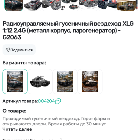
Покупателю
Вертолеты
Блог
Катера
Статьи про беспилотники
Контакты
Роботы
Обзор квадрокоптеров
Радиоуправляемый гусеничный вездеход XLG
Оплата и доставка
Самолеты
1:12 2.4G (металл корпус, парогенератор) -
Аренда Квадрокоптеров
Помощь
Сборные модели
G2063
Покупка в кредит
Отследить заказ
Детские электромобили
Оплата на сайте
Поделиться
Спецтехника
Варианты товара:
Железные дороги
Конструкторы
Запчасти для моделей
Артикул товара:
004204
О товаре:
Проходимый гусеничный вездеход. Горят фары и
открываются двери. Время работы до 30 минут
Читать далее