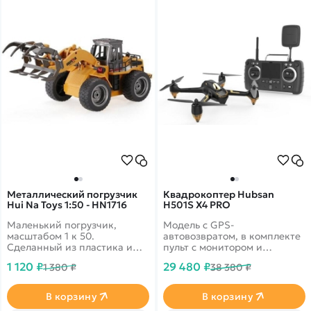
Металлический погрузчик
Квадрокоптер Hubsan
Hui Na Toys 1:50 - HN1716
H501S X4 PRO
Маленький погрузчик,
Модель с GPS-
масштабом 1 к 50.
автовозвратом, в комплекте
Сделанный из пластика и
пульт с монитором и
металла, при этом
дальностью 1.8 км
1 120 ₽
29 480 ₽
1 380 ₽
38 380 ₽
достаточно легкий и
маневренный.
Высокодетализированный.
В корзину
В корзину
Пластик из безопасных для