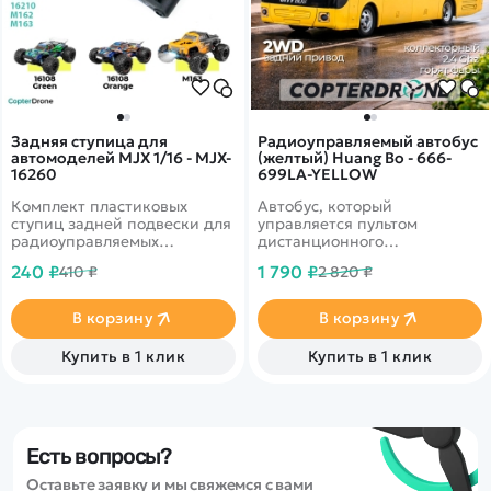
Задняя ступица для
Радиоуправляемый автобус
автомоделей MJX 1/16 - MJX-
(желтый) Huang Bo - 666-
16260
699LA-YELLOW
Комплект пластиковых
Автобус, который
ступиц задней подвески для
управляется пультом
радиоуправляемых
дистанционного
автомоделей MJX масштаба
управления. Данная
240 ₽
1 790 ₽
410 ₽
2 820 ₽
1/16.
игрушка представляет собой
весьма реалистичную
модель автобуса с большими
В корзину
В корзину
окнами и дверьми!
Отличная игрушка для
Купить в 1 клик
Купить в 1 клик
активных игр дома и на
улице. Простая система
дистанционного управления
не потребует много времени
на освоение тонкостей.
Автобусом легко управлять,
Есть вопросы?
он может выполнять
Оставьте заявку и мы свяжемся с вами
повороты, двигаться вперед