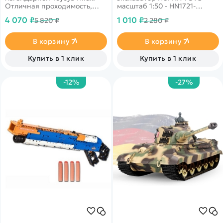
Отличная проходимость,
масштаб 1:50 - HN1721-
неразрезные мосты,
GREEN: игрушечная
4 070 ₽
1 010 ₽
5 820 ₽
2 280 ₽
постоянный полный привод
спецтехника имеет
позволят Вам окунуться в
реалистичный дизайн,
мир бездорожья. Модель
благодаря которому
В корзину
В корзину
выполнена в белом цвете.
представленная модель
ничем не отличается от
Купить в 1 клик
Купить в 1 клик
настоящего экскаватора.
-12%
-27%