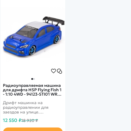
RTR
Радиоуправляемая машина
для дрифта HSP Flying Fish 1
- 1:10 4WD - 94123-STI01 WRX
STI
Дрифт машинка на
радиоуправлении для
заездов на улице.
Долговечный Ni-Mh 7.2V
12 550 ₽
18 920 ₽
2000mAh аккумулятор.
Подготовленные для дрифта
колеса. Автомобиль снабжен