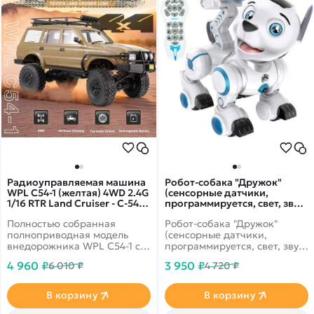
Радиоуправляемая машина
Робот-собака "Дружок"
WPL C54-1 (желтая) 4WD 2.4G
(сенсорные датчики,
1/16 RTR Land Cruiser - C-54-1-
программируется, свет, звук,
Y
лай) - ZYB-B2856
Полностью собранная
Робот-собака "Дружок"
полноприводная модель
(сенсорные датчики,
внедорожника WPL C54-1 с
программируется, свет, звук,
кузовом Land Cruiser LC80 в
лай) - ZYB-B2856 - это
4 960 ₽
3 950 ₽
6 010 ₽
4 720 ₽
масштабе 1:16.
уникальный
Коллекторный двигатель,
радиоуправляемый робот,
противоскользящие шины,
который имеет
В корзину
В корзину
регулируемые
футуристичную внешность
амортизаторы.
собаки, может показывать