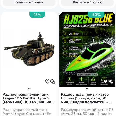
Купить в 1 клик
Купить в 1 клик
Пропорциональное
различные эмоции и
управление.
издавать звуки. Управление
роботом производится на
-15%
-50%
технологичной частоте 2.4G.
Радиоуправляемый танк
Радиоуправляемый катер
Taigen 1/16 Panther type G
HJ toys (15 км/ч, 25 см, 30
(Германия) HC вер., башня
мин, 7 видов подсветки) -
360, подшипники в ред., V3
HJ825B-GREEN
Радиоуправляемый танк
Радиоуправляемый катер (15
2.4G RTR, TG3879-1GHC3.0
Panther type G в масштабе
км/ч, 25 см, 30 мин, 7 видов