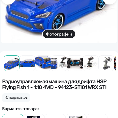
Дополнительный способ связи
WhatsApp/Мобильный
Есть вопрос? Можем связаться с вами
Фотографии
Заказать звонок
Наши соцсети:
Радиоуправляемая машина для дрифта HSP
Каталог
Flying Fish 1 - 1:10 4WD - 94123-STI01 WRX STI
Квадрокоптеры
Поделиться
Информация
Машинки
Варианты товара:
Танки
Оптовые продажи