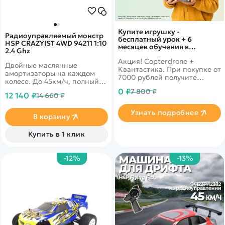
Купите игрушку -
Радиоуправляемый монстр
бесплатный урок + 6
HSP CRAZYIST 4WD 94211 1:10
месяцев обучения в
2.4 Ghz
подарок!
Акция! Copterdrone +
Двойные маслянные
Квантастика. При покупке от
амортизаторы на каждом
7000 рублей получите
колесе. До 45км/ч, полный
уникальное предложение от
привод, масштаб 1:10
0 ₽
7 800 ₽
нашего партнера
12 140 ₽
14 660 ₽
Узнать подробнее
В корзину
Купить в 1 клик
-12%
-13%