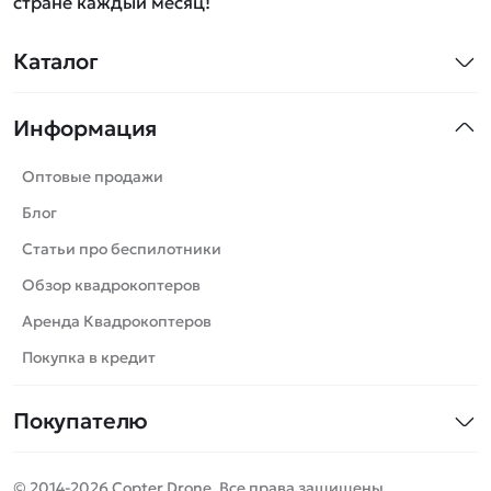
стране каждый месяц!
Каталог
Квадрокоптеры
Информация
Машинки
Танки
Оптовые продажи
Вертолеты
Блог
Катера
Статьи про беспилотники
Роботы
Обзор квадрокоптеров
Самолеты
Аренда Квадрокоптеров
Сборные модели
Покупка в кредит
Детские электромобили
Покупателю
Спецтехника
Контакты
Железные дороги
© 2014-2026 Copter Drone. Все права защищены.