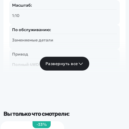
Масштаб:
1:10
По обслуживанию:
Заменяемые детали
Привод
Развернуть все
Полный 4WD
Скорость
до 50 км/ч
Частота
Вы только что смотрели:
2.4 Ghz
-33%
Тип комплекта