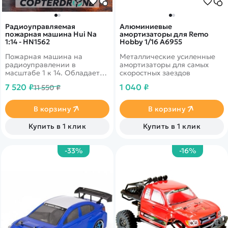
Радиоуправляемая
Алюминиевые
пожарная машина Hui Na
амортизаторы для Remo
1:14 - HN1562
Hobby 1/16 A6955
Пожарная машина на
Металлические усиленные
радиоуправлении в
амортизаторы для самых
масштабе 1 к 14. Обладает
скоростных заездов
следующими свойствами:
7 520 ₽
1 040 ₽
11 550 ₽
езда вперед, назад, влево и
вправо, световые и звуковые
эффекты, а также полностью
В корзину
В корзину
функционирующая башня с
подачей воды.
Купить в 1 клик
Купить в 1 клик
-33%
-16%