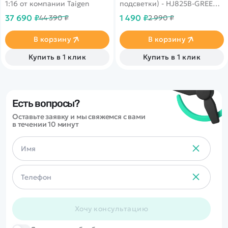
1:16 от компании Taigen
подсветки) - HJ825B-GREEN -
это высокоскоростная катер
37 690 ₽
1 490 ₽
44 390 ₽
2 990 ₽
HJ825 от компании HJ с
яркой светодиодной
подсветкой и возможностью
В корзину
В корзину
игры до 30 минут. Катер
предназначен для
Купить в 1 клик
Купить в 1 клик
использования на озерах,
прудах и других открытых
водоемах.
Есть вопросы?
Оставьте заявку и мы свяжемся с вами
в течении 10 минут
Хочу консультацию