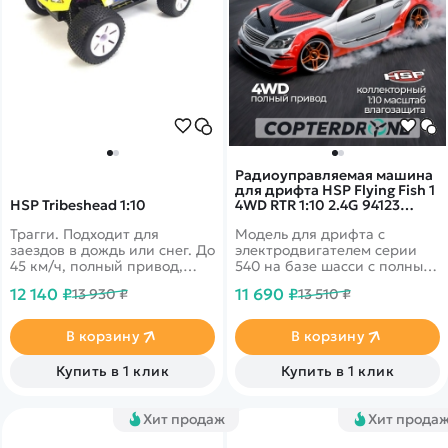
Радиоуправляемая машина
для дрифта HSP Flying Fish 1
HSP Tribeshead 1:10
4WD RTR 1:10 2.4G 94123
12382
Трагги. Подходит для
Модель для дрифта с
заездов в дождь или снег. До
электродвигателем серии
45 км/ч, полный привод,
540 на базе шасси с полным
масштаб 1:10
приводом
12 140 ₽
11 690 ₽
13 930 ₽
13 510 ₽
В корзину
В корзину
Купить в 1 клик
Купить в 1 клик
Хит продаж
Хит прода