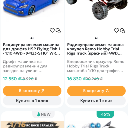
Радиоуправляемая машина
Радиоуправляемая машина
для дрифта HSP Flying Fish 1
краулер Remo Hobby Trial
- 1:10 4WD - 94123-STI01 WRX
Rigs Truck (красный) 4WD
STI
2.4G 1/10 RTR RH1093-BC
Дрифт машинка на
Внедорожник краулер Remo
радиоуправлении для
Hobby Trial Rigs Truck
заездов на улице.
масштаба 1/10 для трофи-
Долговечный Ni-Mh 7.2V
рейдов. В конструкции
12 550 ₽
16 830 ₽
18 920 ₽
20 240 ₽
2000mAh аккумулятор.
учтены все необходимые
Подготовленные для дрифта
требования для
колеса. Автомобиль снабжен
повышенной проходимости:
В корзину
В корзину
полным приводом 4WD и
постоянный полный привод,
специальными колесами.
независимые мосты
Купить в 1 клик
Купить в 1 клик
Кузов WRX STI
подвески с высоким
дорожным просветом,
низкий центр тяжести.
NEW
-16%