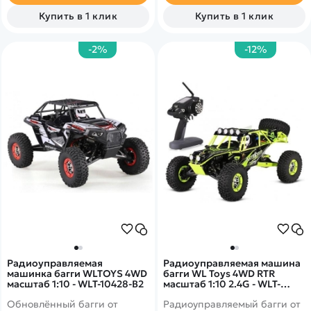
коллекторный мотор 540
конкурентов и дарят ещё
Купить в 1 клик
Купить в 1 клик
класса делают его одним из
больше позитивных эмоций
самых интересных
от заезда!
представителей в своем
-2%
-12%
классе!
Радиоуправляемая
Радиоуправляемая машина
машинка багги WLTOYS 4WD
багги WL Toys 4WD RTR
масштаб 1:10 - WLT-10428-B2
масштаб 1:10 2.4G - WLT-
10428
Обновлённый багги от
Радиоуправляемый багги от