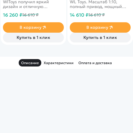
WlToys получил яркий
WL Toys. Масштаб 1:10,
дизайн и отличную
полный привод, мощный
детализацию кузова.
коллекторный
16 260 ₽
14 610 ₽
16 610 ₽
16 610 ₽
Мощный коллекторный
мотор&nbsp;серии 540,
мотор 540 класса способен
отличная проходимость.
разогнать модель до
Скорость до 40 км/ч. Корпус
В корзину
В корзину
внушительных 40 км/ч.
неоново-зеленого цвета с
Машинка отлично
чёрными элементами.
Купить в 1 клик
Купить в 1 клик
управляется, превосходно
справляется с бездорожьем.
Описание
Характеристики
Оплата и доставка