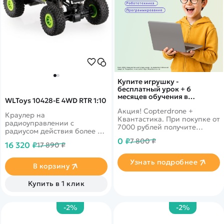
Купите игрушку -
бесплатный урок + 6
месяцев обучения в
WLToys 10428-E 4WD RTR 1:10
подарок!
Акция! Copterdrone +
Краулер на
Квантастика. При покупке от
радиоуправлении с
7000 рублей получите
радиусом действия более 80
уникальное предложение от
м и развиваемой скоростью
0 ₽
7 800 ₽
нашего партнера
16 320 ₽
17 890 ₽
более 30 км/ч.
Узнать подробнее
В корзину
Купить в 1 клик
-2%
-2%