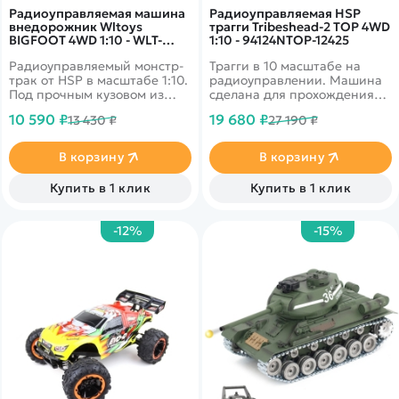
Радиоуправляемая машина
Радиоуправляемая HSP
внедорожник Wltoys
трагги Tribeshead-2 TOP 4WD
BIGFOOT 4WD 1:10 - WLT-
1:10 - 94124NTOP-12425
104009
Радиоуправляемый монстр-
Трагги в 10 масштабе на
трак от HSP в масштабе 1:10.
радиоуправлении. Машина
Под прочным кузовом из
сделана для прохождения
поликарбоната -
препятствий. Мощный,
10 590 ₽
19 680 ₽
13 430 ₽
27 190 ₽
коллекторный двигатель RC
влагозащищенный
540 и регулятор скорости
бесколлекторный двигатель
ESC 03018. Шипованные
позволит Вам разгоняться до
В корзину
В корзину
грунтовые покрышки
50 км в час. Время игры - 20
обеспечивают отличное
минут. Цвет машины - синий.
Купить в 1 клик
Купить в 1 клик
сцепление с дорогой. Цвет
корпуса - синий с чёрным и
жёлтым.
-12%
-15%