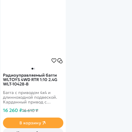
Радиоуправляемый багги
WLTOYS 4WD RTR 1:10 2.4G
WLT-10428-B
Багга с приводом 4x4 и
длинноходной подвеской.
Карданный привод с
металлическими деталями,
16 260 ₽
16 610 ₽
продольные передние
амортизаторы, высокая
проходимость
В корзину