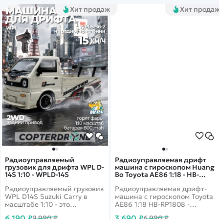
Хит продаж
Хит прода
Радиоуправляемый
Радиоуправляемая дрифт
грузовик для дрифта WPL D-
машина с гироскопом Huang
14S 1:10 - WPLD-14S
Bo Toyota AE86 1:18 - HB-
RP1808
Радиоуправляемый грузовик
Радиоуправляемая дрифт-
WPL D14S Suzuki Carry в
машина с гироскопом Toyota
масштабе 1:10 - это
AE86 1:18 HB-RP1808 -
детализированная RC-
эффектная модель для ярких
6 190 ₽
3 690 ₽
9 990 ₽
6 990 ₽