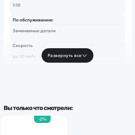
1:10
По обслуживанию:
Заменяемые детали
Скорость
Развернуть все
до 50 км/ч
Частота
2.4 Ghz
Тип комплекта
Вы только что смотрели:
RTR
-2%
Доп.характеристики:
Свет. фары