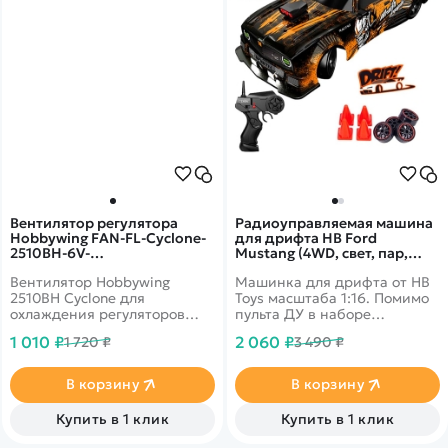
надежности.
Вентилятор регулятора
Радиоуправляемая машина
Hobbywing FAN-FL-Cyclone-
для дрифта HB Ford
2510BH-6V-
Mustang (4WD, свет, пар,
16000RPM@0.29A-BLACK-A -
акб, 1:16) - SC16A17
Вентилятор Hobbywing
Машинка для дрифта от HB
HW-30860008
2510BH Cyclone для
Toys масштаба 1:16. Помимо
охлаждения регуляторов
пульта ДУ в наборе
Hobbywing EZRUN MAX10 G2
поставляются запасные
1 010 ₽
2 060 ₽
1 720 ₽
3 490 ₽
80A, XERUN XR10 PRO G2S.
колеса, ключ для смены
колес, зарядное устройство
и аккумулятор. Из
В корзину
В корзину
выхлопной трубы можно
активировать спрей-пар, а
Купить в 1 клик
Купить в 1 клик
фары светятся во время
движения.