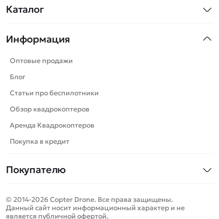
Каталог
Квадрокоптеры
Информация
Машинки
Танки
Оптовые продажи
Вертолеты
Блог
Катера
Статьи про беспилотники
Роботы
Обзор квадрокоптеров
Самолеты
Аренда Квадрокоптеров
Сборные модели
Покупка в кредит
Детские электромобили
Покупателю
Спецтехника
Контакты
Железные дороги
© 2014-2026 Copter Drone. Все права защищены.
Оплата и доставка
Игрушки
Данный сайт носит информационный характер и не
является публичной офертой.