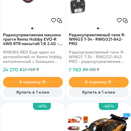
Радиоуправляемая машина
Радиоуправляемый танк R-
трагги Remo Hobby EVO-R
WINGS T-34 - RWG021-842-
4WD RTR масштаб 1:8 2.4G -
PRO
RH8065-RED
RH8065-RED Еще один из
Радиоуправляемый танк R-
автомобилей от Remo Hobby,
WINGS T-34 - RWG021-842-
выполненный с большим
PRO - радиоуправляемая
вниманием к мельчайшим
модель советского танка с
24 270 ₽
7 760 ₽
27 760 ₽
9 130 ₽
деталям в масштабе 1:8. Это
пневматической пушкой.
машина с полным приводом,
Индикатор предупреждения
имеющая высокие
перед выстрелом и разряда
В корзину
В корзину
технические
аккумулятора.
характеристики. Она будет
Высокодетализированный
Купить в 1 клик
Купить в 1 клик
устойчива при
кузов с навесным
маневрировании. Ее
оборудованием. Танк Т-34 -
управление ведется на
легендарный советский
-41%
-40%
частоте 2,4Ггц.
основной боевой танк.
Лидер среди своих аналогов
по основным боевым
свойствам - мобильности,
огневой мощи и