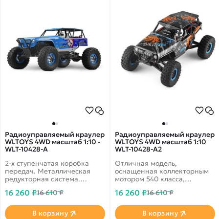
Радиоуправляемый краулер
Радиоуправляемый краулер
WLTOYS 4WD масштаб 1:10 -
WLTOYS 4WD масштаб 1:10
WLT-10428-A
WLT-10428-A2
2-х ступенчатая коробка
Отличная модель,
передач. Металлическая
оснащенная коллекторным
редукторная система.
мотором 540 класса,
Новый, невероятно яркий и
который способен разогнать
16 260 ₽
16 260 ₽
16 610 ₽
16 610 ₽
интересный проходимый
машинку до 40 км/ч! Яркий
краулер-внедорожник от
и эффектный дизайн, а
WLToys! Крутой дизайн,
также фигурка пилота
В корзину
В корзину
мощный аккумулятор,
выгодно отличают модель от