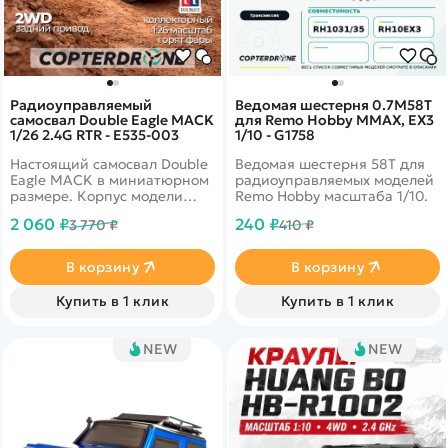
Радиоуправляемый
Ведомая шестерня 0.7M58T
самосвал Double Eagle MACK
для Remo Hobby MMAX, EX3
1/26 2.4G RTR - E535-003
1/10 - G1758
Настоящий самосвал Double
Ведомая шестерня 58T для
Eagle MACK в миниатюрном
радиоуправляемых моделей
размере. Корпус модели
Remo Hobby масштаба 1/10.
полностью повторяет
2 060 ₽
240 ₽
3 770 ₽
410 ₽
оригинальную машину:
яркий жёлтый кузов и
большие колёса. Кузов
В корзину
В корзину
поднимается и опускается,
как у настоящего самосвала.
Купить в 1 клик
Купить в 1 клик
А звуки работающего
двигателя придают игре
реалистичность.
NEW
NEW