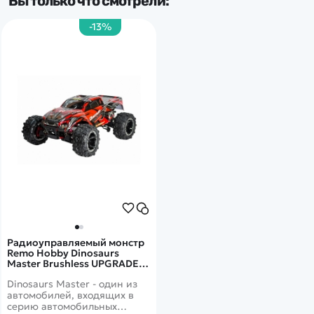
Вы только что смотрели:
-13%
Тип комплекта
RTR
Радиоуправляемый монстр
Remo Hobby Dinosaurs
Master Brushless UPGRADE
PLUS 4WD RTR масштаб 1:8
Dinosaurs Master - один из
2.4G - RH8037-RED
автомобилей, входящих в
серию автомобильных