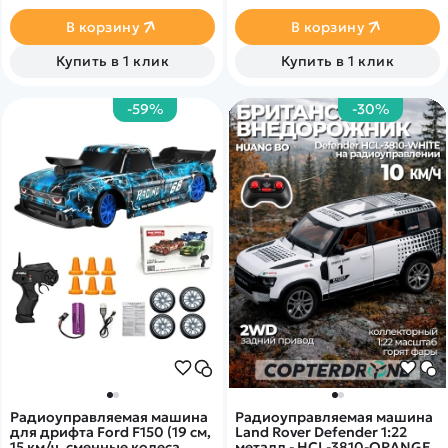
прицепом, которая была
MJX масштаба 1/16.
разработана специально для
В корзину
В корзину
преодоления всевозможных
препятствий, все колёса
Купить в 1 клик
Купить в 1 клик
имеют амортизацию и
специальный протектор,
который позволяет
-59%
-30%
запускать модели и на
улице!
Радиоуправляемая машина
Радиоуправляемая машина
для дрифта Ford F150 (19 см,
Land Rover Defender 1:22
15 км/ч, сменные колеса,
металл - HCL-3810-ORANGE