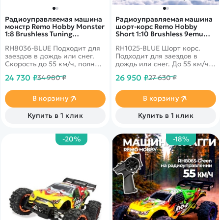
Радиоуправляемая машина
Радиоуправляемая машина
монстр Remo Hobby Monster
шорт-корс Remo Hobby
1:8 Brushless Tuning
Short 1:10 Brushless 9emu
Dinasaurus Master RTR
4WD RTR 2.4G - RH1025-BLUE
RH8036-BLUE Подходит для
RH1025-BLUE Шорт корс.
RH8036-BLUE
заездов в дождь или снег.
Подходит для заездов в
Скорость до 55 км/ч, полный
дождь или снег. До 55 км/ч,
привод, масштаб 1:8
полный привод, масштаб
24 730 ₽
26 950 ₽
34 980 ₽
27 630 ₽
1:10
В корзину
В корзину
Купить в 1 клик
Купить в 1 клик
-20%
-18%