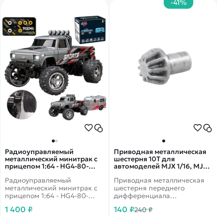
-41%
приводу, низкому центру
тяжести и независимой
подвеске, у него горят фары.
Радиоуправляемый
Приводная металлическая
металлический минитрак с
шестерня 10T для
прицепом 1:64 - HG4-80-
автомоделей MJX 1/16, MJX-
GREY
16402
Радиоуправляемый
Приводная металлическая
металлический минитрак с
шестерня переднего
прицепом 1:64 - HG4-80-
дифференциала
GREY - это миниатюрная
(коническая шестерня) для
1 400 ₽
140 ₽
240 ₽
модель джипа в комплекте с
радиоуправляемых моделей