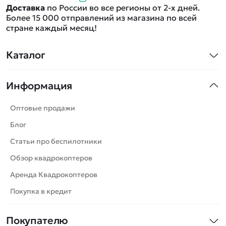
Доставка
по России во все регионы от 2-х дней.
Более 15 000 отправлений из магазина по всей
стране каждый месяц!
Каталог
Квадрокоптеры
Информация
Машинки
Танки
Оптовые продажи
Вертолеты
Блог
Катера
Статьи про беспилотники
Роботы
Обзор квадрокоптеров
Самолеты
Аренда Квадрокоптеров
Сборные модели
Покупка в кредит
Детские электромобили
Покупателю
Спецтехника