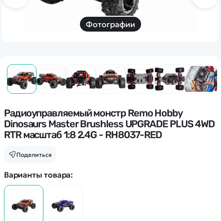
Дополнительный способ связи
WhatsApp/Мобильный
Фотографии
Есть вопрос? Можем связаться с вами
Заказать звонок
Наши соцсети:
Радиоуправляемый монстр Remo Hobby
Dinosaurs Master Brushless UPGRADE PLUS 4WD
RTR масштаб 1:8 2.4G - RH8037-RED
Поделиться
Каталог
Варианты товара:
Квадрокоптеры
Информация
Машинки
Танки
Оптовые продажи