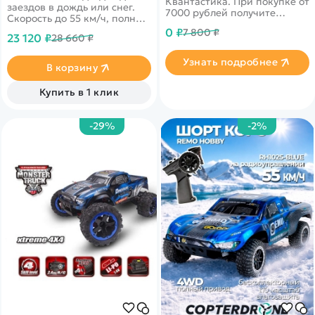
Квантастика. При покупке от
заездов в дождь или снег.
7000 рублей получите
Скорость до 55 км/ч, полный
уникальное предложение от
привод, масштаб 1:8
0 ₽
7 800 ₽
нашего партнера
23 120 ₽
28 660 ₽
Узнать подробнее
В корзину
Купить в 1 клик
-29%
-2%