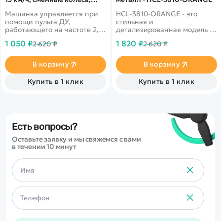
фишки) - SC24A23
Машинка управляется при
HCL-3810-ORANGE - это
помощи пульта ДУ,
стильная и
работающего на частоте 2,4
детализированная модель с
ГГц. В наборе также
кузовом DIE-CAST,
1 050 ₽
1 820 ₽
2 620 ₽
2 620 ₽
поставляются комплект
светодиодной подсветкой
запасных колес, дорожные
фар и эффектным
конусы, зарядное устройство
парогенератором с
В корзину
В корзину
и аккумулятор. Во время
подсветкой.
движения у машинки
Открывающиеся двери,
Купить в 1 клик
Купить в 1 клик
светятся фары.
капот и багажник делают
модель максимально
реалистичной. Отличный
вариант для игры и подарка.
Есть вопросы?
Оставьте заявку и мы свяжемся с вами
в течении 10 минут