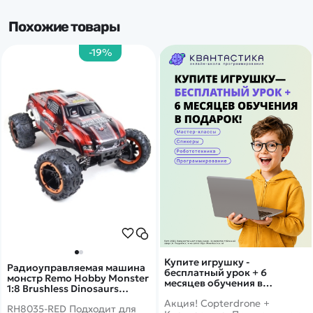
Похожие товары
-19%
Купите игрушку -
Радиоуправляемая машина
бесплатный урок + 6
монстр Remo Hobby Monster
месяцев обучения в
1:8 Brushless Dinosaurs
подарок!
Master 5 4WD RTR 2.4G -
Акция! Copterdrone +
RH8035-RED Подходит для
RH8035-RED