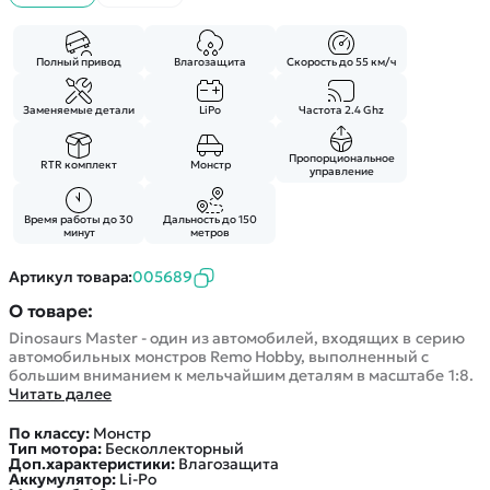
Покупателю
Вертолеты
Блог
Катера
Статьи про беспилотники
Контакты
Полный привод
Влагозащита
Скорость до 55 км/ч
Роботы
Обзор квадрокоптеров
Оплата и доставка
Самолеты
Аренда Квадрокоптеров
Заменяемые детали
LiPo
Частота 2.4 Ghz
Помощь
Сборные модели
Покупка в кредит
Отследить заказ
Детские электромобили
Пропорциональное
RTR комплект
Монстр
управление
Оплата на сайте
Спецтехника
Железные дороги
Время работы до 30
Дальность до 150
минут
метров
Конструкторы
Артикул товара:
005689
Запчасти для моделей
О товаре:
Dinosaurs Master - один из автомобилей, входящих в серию
автомобильных монстров Remo Hobby, выполненный с
большим вниманием к мельчайшим деталям в масштабе 1:8.
Читать далее
По классу:
Монстр
Тип мотора:
Бесколлекторный
Доп.характеристики:
Влагозащита
Аккумулятор:
Li-Po