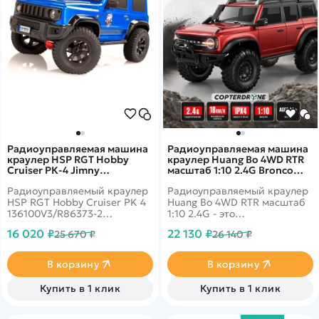
Радиоуправляемая машина
Радиоуправляемая машина
краулер HSP RGT Hobby
краулер Huang Bo 4WD RTR
Cruiser РК-4 Jimny
масштаб 1:10 2.4G Bronco
Waterproof 4WD RTR
Red - HB-R1002
Радиоуправляемый краулер
Радиоуправляемый краулер
масштаб 1:10 2.4G -
136100V3-R86373-2
HSP RGT Hobby Cruiser PK 4
Huang Bo 4WD RTR масштаб
136100V3/R86373-2
1:10 2.4G - это
представляет собой
радиоуправляемая
16 020 ₽
22 130 ₽
25 670 ₽
26 140 ₽
внедорожник масштаба 1:10,
полноприводная машина
спроектированный для
для трофи. Металлическая
трофи-рейдов и
шестерня, коллекторный 550
В корзину
В корзину
экстремального вождения по
электродвигатель, полное
неровной местности. Он
пропорциональное
Купить в 1 клик
Купить в 1 клик
обладает всесезонной
управления, аккумулятор 7,4
проходимостью благодаря
В, 3000 мАч.
постоянному полному