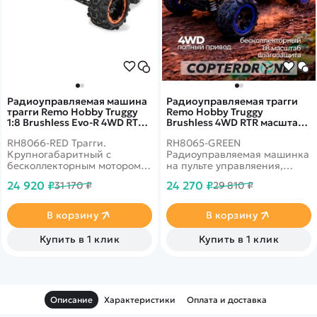
Радиоуправляемая машина
Радиоуправляемая трагги
трагги Remo Hobby Truggy
Remo Hobby Truggy
1:8 Brushless Evo-R 4WD RTR
Brushless 4WD RTR масштаб
2.4G - RH8066-RED
1:8 2.4G RH8065-GREEN
RH8066-RED Трагги.
RH8065-GREEN
Крупногабаритный с
Радиоуправляемая машинка
бесколлекторным мотором.
на пульте управляения,
До 55 км/ч, полный привод,
предназначенная для
24 920 ₽
24 270 ₽
31 170 ₽
29 810 ₽
масштаб 1:8
поездок по бездорожью.
Отлично защищена от
дождя, снега и грязи.
В корзину
В корзину
Купить в 1 клик
Купить в 1 клик
Описание
Характеристики
Оплата и доставка