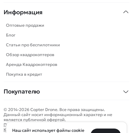
Квадрокоптеры
Информация
Машинки
Танки
Оптовые продажи
Вертолеты
Блог
Катера
Статьи про беспилотники
Роботы
Обзор квадрокоптеров
Самолеты
Аренда Квадрокоптеров
Сборные модели
Покупка в кредит
Детские электромобили
Покупателю
Спецтехника
Контакты
Железные дороги
© 2014-2026 Copter Drone. Все права защищены.
Оплата и доставка
Игрушки
Данный сайт носит информационный характер и не
является публичной офертой.
Помощь
Запчасти для моделей
Определить местоположение
Политика конфиденциальности
Карта сайта
Наш сайт использует файлы cookie
Отследить заказ
Бренды
Санкт-Петербург
Москва
Майкоп
Уфа