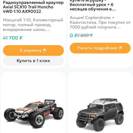
Радиоуправляемый краулер
бесплатный урок + 6
Axial SCX10 Trail Honcho
месяцев обучения в
4WD 1:10 AX90022
подарок!
Акция! Copterdrone +
Масштаб 1:10. Коллекторный
Квантастика. При покупке от
мотор, полный привод,
7000 рублей получите
внедорожные шины,
уникальное предложение от
масляные амортизаторы,
0 ₽
7 800 ₽
нашего партнера
41 700 ₽
блокировка
дифференциалов,
Узнать подробнее
светодиодная подсветка.
В корзину
Купить в 1 клик