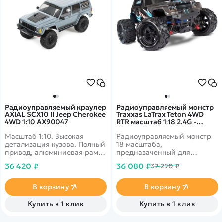
Радиоуправляемый краулер
Радиоуправляемый монстр
AXIAL SCX10 II Jeep Cherokee
Traxxas LaTrax Teton 4WD
4WD 1:10 AX90047
RTR масштаб 1:18 2.4G -
TRA76054-1-B
Масштаб 1:10. Высокая
Радиоуправляемый монстр
детализация кузова. Полный
18 масштаба,
привод, алюминиевая рама,
предназаченный для
независимая подвеска,
бездорожья. Так же
36 420 ₽
36 080 ₽
37 290 ₽
регулируемые
идеально проходит
амортизаторы, влагозащита
городские перграды, такие
электроники,
как паребрик, газоны.
В корзину
В корзину
противооткатная функция
Аккумулятор NiMh 1200 mAh.
"drag brake".
Установлен мощный
Купить в 1 клик
Купить в 1 клик
коллекторный двигатель.
Цвет - черно-голубой.