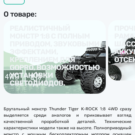
О товаре:
РЕАЛИСТИЧНЫЙ
ПРОЧ
МОНСТР 1:8 С ПОЛНЫМ
РАМА
ПРИВОДОМ, ЗВУКОВЫМИ
ШАСС
ЭФФЕКТАМИ,
АККУ
КРЕПЛЕНИЕМ ДЛЯ
ОТСЕК
GOPRO, ВОЗМОЖНОСТЬЮ
УСТАНОВКИ
СВЕТОДИОДОВ.
Брутальный монстр Thunder Tiger K-ROCK 1:8 4WD сразу
выделяется среди аналогов и приковывает взгляд
качественной проработкой деталей. Технические
характеристики модели также на высоте. Полноприводный
монстр с мощным бесколлекторным мотором оснащен