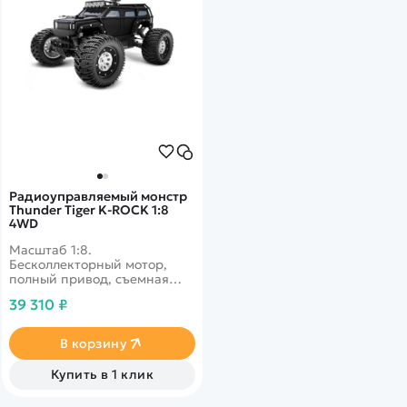
Радиоуправляемый монстр
Thunder Tiger K-ROCK 1:8
4WD
Масштаб 1:8.
Бесколлекторный мотор,
полный привод, съемная
рама, просторный отсек
39 310 ₽
батареи, звуковые эффекты,
влагозащита электроники.
Перевороты и трюки.
В корзину
Купить в 1 клик