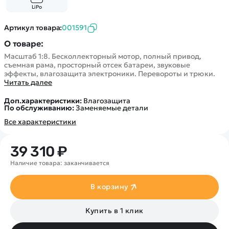
Покупателю
Вертолеты
Блог
LiPo
Катера
Статьи про беспилотники
Контакты
Артикул товара:
001591
Роботы
Обзор квадрокоптеров
Оплата и доставка
О товаре:
Самолеты
Аренда Квадрокоптеров
Помощь
Масштаб 1:8. Бесколлекторный мотор, полный привод,
Сборные модели
Покупка в кредит
съемная рама, просторный отсек батареи, звуковые
Отследить заказ
Детские электромобили
эффекты, влагозащита электроники. Перевороты и трюки.
Оплата на сайте
Читать далее
Спецтехника
Доп.характеристики:
Влагозащита
Железные дороги
По обслуживанию:
Заменяемые детали
Конструкторы
Все характеристики
Запчасти для моделей
39 310 ₽
Наличие товара: заканчивается
В корзину
Купить в 1 клик