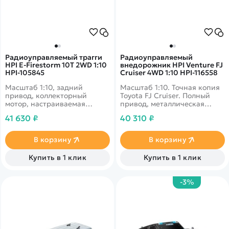
Радиоуправляемый трагги
Радиоуправляемый
HPI E-Firestorm 10T 2WD 1:10
внедорожник HPI Venture FJ
HPI-105845
Cruiser 4WD 1:10 HPI-116558
Масштаб 1:10, задний
Масштаб 1:10. Точная копия
привод, коллекторный
Toyota FJ Cruiser. Полный
мотор, настраиваемая
привод, металлическая
колесная база, легкое
трансмиссия, длинноходная
41 630 ₽
40 310 ₽
прочное композитное шасси,
подвеска, регулируемые
влагозащита электроники.
амортизаторы,
функциональный багажник
В корзину
В корзину
на крыше.
Купить в 1 клик
Купить в 1 клик
-3%