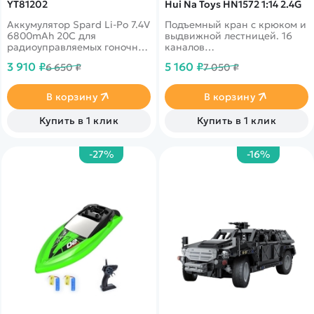
YT81202
Hui Na Toys HN1572 1:14 2.4G
Аккумулятор Spard Li-Po 7.4V
Подъемный кран с крюком и
6800mAh 20C для
выдвижной лестницей. 16
радиоуправляемых гоночных
каналов
катеров
управления!&nbsp;Стрела
3 910 ₽
5 160 ₽
6 650 ₽
7 050 ₽
крана может изменять угол
наклона, а кабина крана
вращается вокруг шасси
В корзину
В корзину
почти на 360 градусов. Кран
имеет гусеничный привод.
Купить в 1 клик
Купить в 1 клик
-27%
-16%