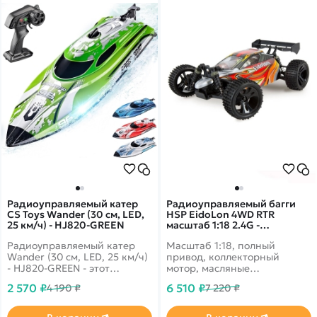
Радиоуправляемый катер
Радиоуправляемый багги
CS Toys Wander (30 см, LED,
HSP EidoLon 4WD RTR
25 км/ч) - HJ820-GREEN
масштаб 1:18 2.4G -
94805|80592
Радиоуправляемый катер
Масштаб 1:18, полный
Wander (30 см, LED, 25 км/ч)
привод, коллекторный
- HJ820-GREEN - этот
мотор, масляные
великолепный катер HJ820
амортизаторы, полный
2 570 ₽
6 510 ₽
4 190 ₽
7 220 ₽
несмотря на свой небольшой
комплект подшипников.
размер, может достичь
Скорость до 40 км/ч, до 20
максимальной скорости 25
минут без подзарядки.