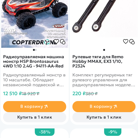
Радиоуправляемая машина
Рулевые тяги для Remo
монстр HSP Brontosaurus
Hobby MMAX, EX3 1/10,
4WD 1:10 2.4G - 94111-AA-Red
P2324
Радиоуправляемый монстр в
Комплект регулируемых тяг
10 масштабе. Обладает
рулевого управления для
независимой подвеской и
радиоуправляемых моделей
полным приводом.
Remo Hobby MMAX, EX3
12 510 ₽
220 ₽
18 920 ₽
380 ₽
Установлен качественный
масштаба 1/10.
коллекторный двигатель,
способный развивать
В корзину
В корзину
скорость до 35 км в час.
Клиренс - 3 см. Время игры
Купить в 1 клик
Купить в 1 клик
15-25 минут.
-38%
-9%