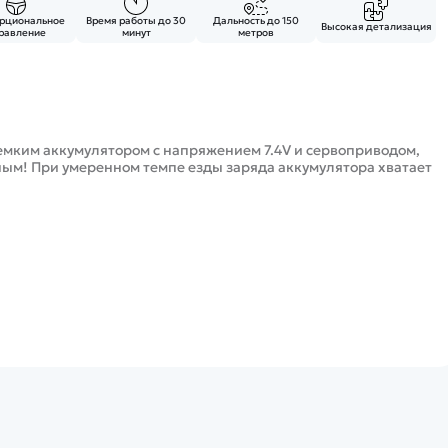
рциональное
Время работы до 30
Дальность до 150
Высокая детализация
равление
минут
метров
мким аккумулятором с напряжением 7.4V и сервоприводом,
ым! При умеренном темпе езды заряда аккумулятора хватает