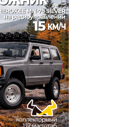
й
Заказать звонок
ки
ей ну пульте
Наши соцсети:
-30%