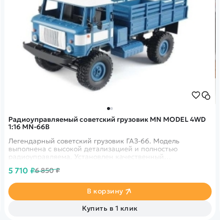
Радиоуправляемый советский грузовик MN MODEL 4WD
1:16 MN-66B
Легендарный советский грузовик ГАЗ-66. Модель
выполнена с высокой детализацией и полностью
радиоуправляема. Установлен качественный
коллекторный двигатель и ёмкий аккумулятор,
5 710 ₽
6 850 ₽
позволяющий играть до 25 минут. Данная модель
выполнена в синем цвете.
В корзину
Купить в 1 клик