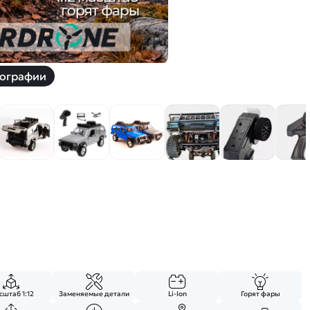
ографии
штаб 1:12
Заменяемые детали
Li-Ion
Горят фары