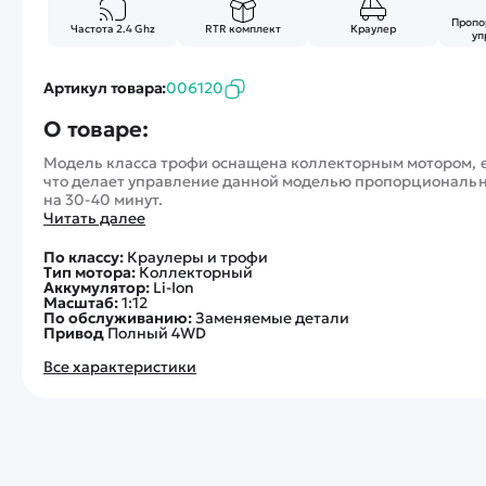
Пропо
Частота 2.4 Ghz
RTR комплект
Краулер
уп
Артикул товара:
006120
О товаре:
Модель класса трофи оснащена коллекторным мотором, е
что делает управление данной моделью пропорциональн
на 30-40 минут.
Читать далее
По классу:
Краулеры и трофи
Тип мотора:
Коллекторный
Аккумулятор:
Li-Ion
Масштаб:
1:12
По обслуживанию:
Заменяемые детали
Привод
Полный 4WD
Все характеристики