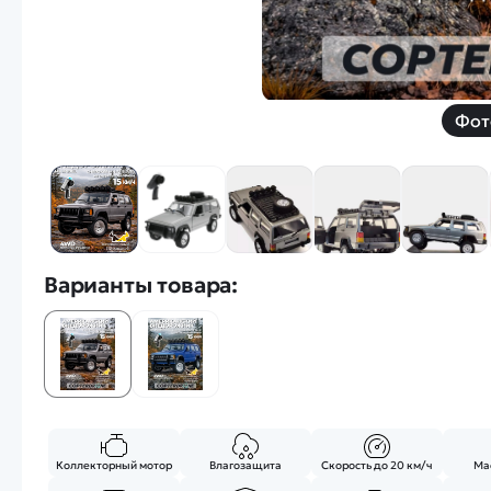
Фот
Варианты товара:
Коллекторный мотор
Влагозащита
Скорость до 20 км/ч
Мас