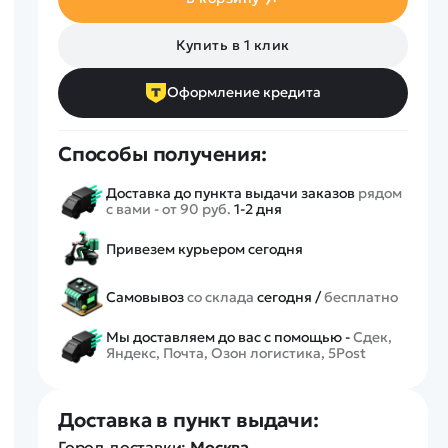
Спецтехника
Железные дороги
Купить в 1 клик
Конструкторы
Запчасти для моделей
Оформление кредита
Способы получения:
Доставка до пункта выдачи заказов
рядом
с вами - от 90 руб.
1-2 дня
Привезем курьером сегодня
Самовывоз
со склада
сегодня /
бесплатно
Мы доставляем до вас с помощью -
Сдек,
Яндекс, Почта, Озон логистика, 5Post
Доставка в пункт выдачи:
Город доставки:
Москва