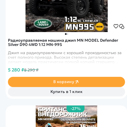
Радиоуправляемая машина джип MN MODEL Defender
Silver D90 4WD 1:12 MN-99S
Джип на радиоуправлении с хорошей проходимостью за
счет полного привода. Высокая степень детализации
делает модель практически полной копией старшего
брата. Время работы может достигать до 60 минут.
5 280 ₽
8 290 ₽
Установлены фары.
В корзину
Купить в 1 клик
-27%