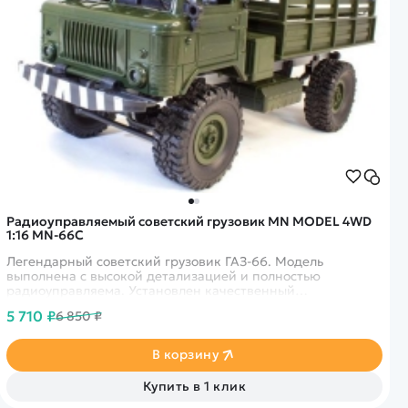
Радиоуправляемый советский грузовик MN MODEL 4WD
1:16 MN-66C
Легендарный советский грузовик ГАЗ-66. Модель
выполнена с высокой детализацией и полностью
радиоуправляема. Установлен качественный
коллекторный двигатель и ёмкий аккумулятор,
5 710 ₽
6 850 ₽
позволяющий играть до 25 минут. Данная модель
выполнена в зеленом цвете.
В корзину
Купить в 1 клик