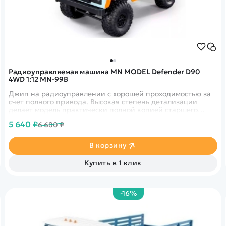
Радиоуправляемая машина MN MODEL Defender D90
4WD 1:12 MN-99B
Джип на радиоуправлении с хорошей проходимостью за
счет полного привода. Высокая степень детализации
делает модель практически полной копией старшего
брата. Время работы может достигать до 60 минут.
5 640 ₽
6 680 ₽
Установлены фары. В данной комплектации модель
выполнена в голубом цвете.
В корзину
Купить в 1 клик
-16%