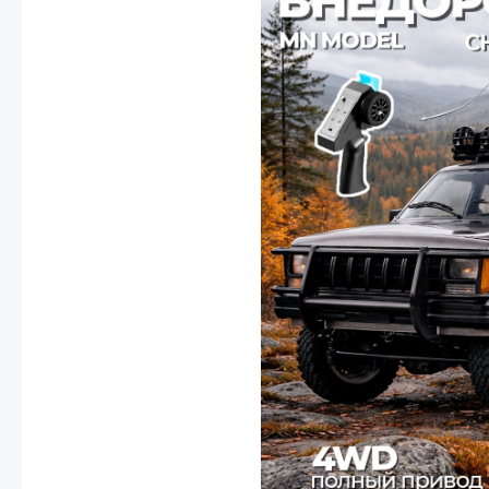
Смотреть
Запчасти
Дроны с 4k камеро
Уцененные товары
Просмотренные товары
Скид
Скоростной катер
Вертолетик для дет
Машины 1 к 10
Смотреть