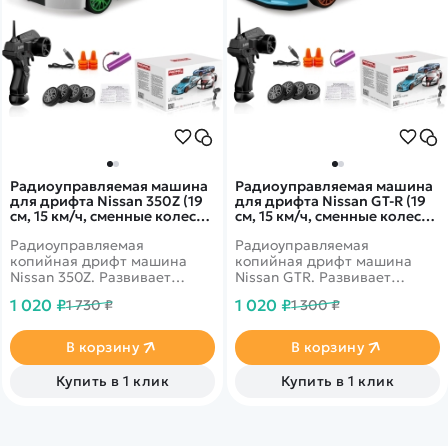
Радиоуправляемая машина
Радиоуправляемая машина
для дрифта Nissan 350Z (19
для дрифта Nissan GT-R (19
см, 15 км/ч, сменные колеса,
см, 15 км/ч, сменные колеса,
фишки) - SC24A11
фишки) - SC24A08
Радиоуправляемая
Радиоуправляемая
копийная дрифт машина
копийная дрифт машина
Nissan 350Z. Развивает
Nissan GTR. Развивает
скорость до 15 км в час. В
скорость до 15 км в час. В
1 020 ₽
1 020 ₽
1 730 ₽
1 300 ₽
комплекте присутствуют
комплекте присутствуют
сменные колеса.
сменные колеса.
Светодиодные фары.
Светодиодные фары.
В корзину
В корзину
Ёмкость аккумулятора 500
Ёмкость аккумулятора 500
mAh
mAh
Купить в 1 клик
Купить в 1 клик