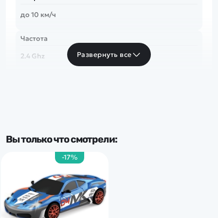
до 10 км/ч
Частота
Развернуть все
2.4 Ghz
Тип комплекта
RTR
Масштаб:
Вы только что смотрели:
1:24
-17%
Доп.характеристики:
Свет. фары