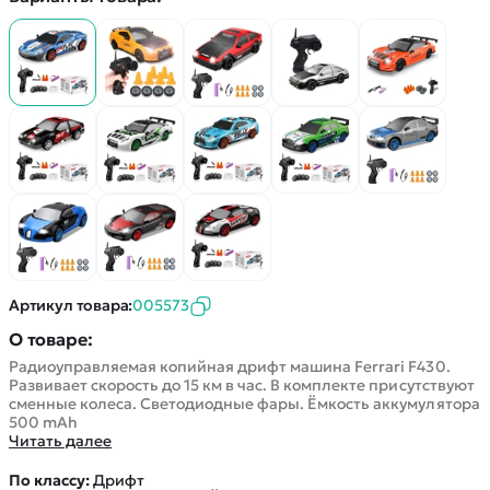
Покупателю
Вертолеты
Блог
Катера
Статьи про беспилотники
Контакты
Роботы
Обзор квадрокоптеров
Оплата и доставка
Самолеты
Аренда Квадрокоптеров
Помощь
Сборные модели
Покупка в кредит
Отследить заказ
Детские электромобили
Оплата на сайте
Спецтехника
Железные дороги
Конструкторы
Запчасти для моделей
Артикул товара:
005573
О товаре:
Радиоуправляемая копийная дрифт машина Ferrari F430.
Развивает скорость до 15 км в час. В комплекте присутствуют
сменные колеса. Светодиодные фары. Ёмкость аккумулятора
500 mAh
Читать далее
По классу:
Дрифт