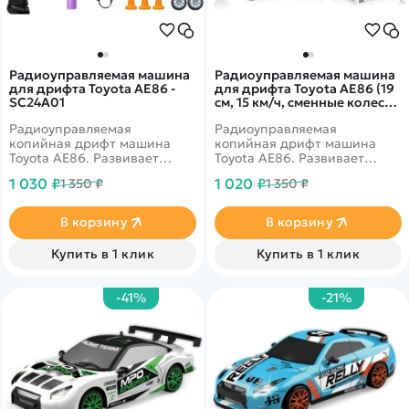
Радиоуправляемая машина
Радиоуправляемая машина
для дрифта Toyota AE86 -
для дрифта Toyota AE86 (19
SC24A01
см, 15 км/ч, сменные колеса,
фишки) - SC24A07
Радиоуправляемая
Радиоуправляемая
копийная дрифт машина
копийная дрифт машина
Toyota AE86. Развивает
Toyota AE86. Развивает
скорость до 15 км в час. В
скорость до 15 км в час. В
1 030 ₽
1 020 ₽
1 350 ₽
1 350 ₽
комплекте присутствуют
комплекте присутствуют
сменные колеса.
сменные колеса.
Светодиодные фары.
Светодиодные фары.
В корзину
В корзину
Ёмкость аккумулятора 500
Ёмкость аккумулятора 500
mAh
mAh
Купить в 1 клик
Купить в 1 клик
-41%
-21%