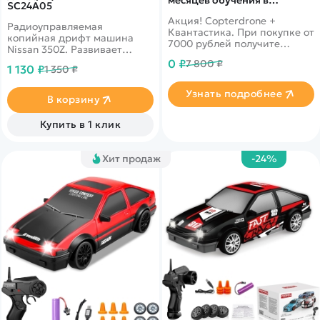
SC24A05
подарок!
Акция! Copterdrone +
Радиоуправляемая
Квантастика. При покупке от
копийная дрифт машина
7000 рублей получите
Nissan 350Z. Развивает
уникальное предложение от
скорость до 15 км в час. В
0 ₽
7 800 ₽
нашего партнера
1 130 ₽
1 350 ₽
комплекте присутствуют
сменные колеса.
Узнать подробнее
Светодиодные фары.
В корзину
Ёмкость аккумулятора 500
mAh
Купить в 1 клик
Хит продаж
-24%