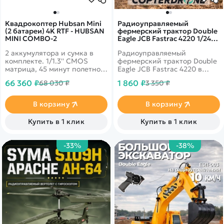
Квадрокоптер Hubsan Mini
Радиоуправляемый
(2 батареи) 4K RTF - HUBSAN
фермерский трактор Double
MINI COMBO-2
Eagle JCB Fastrac 4220 1/24
2.4G RTR - E682-003
2 аккумулятора и сумка в
Радиоуправляемый
комплекте. 1/1.3'' CMOS
фермерский трактор Double
матрица, 45 минут полетного
Eagle JCB Fastrac 4220 в
времени и передача данных
масштабе 1/24. Изготовлен
66 360 ₽
1 860 ₽
68 030 ₽
3 350 ₽
до 9км! 4k запись видео
из высококачественного и
30fps и трансляция 1080p на
экологически чистого
смартфон
пластика ABS. Детали
В корзину
В корзину
выполнены тщательно,
чтобы создать впечатление
Купить в 1 клик
Купить в 1 клик
настоящего автомобиля. К
трактору можно
присоединить прицеп,
-33%
-38%
который при желании легко
снять. Игра с трактором
сопровождается
реалистичными звуковыми
эффектами. Трактор уже
готов к запуску, осталось
докупить 2 АА батарейки в
пульт, зарядить аккумулятор
и можно ехать.