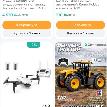
Модель копийного
Центральный вал для
внедорожника по типажу
автомоделей Remo Hobby
Toyota Land Cruiser FJ40.
масштаба 1/10
Высокая детализация
4 630 ₽
310 ₽
6 570 ₽
480 ₽
корпуса, отличная
надёжность элементов
подвески, первоклассная
В корзину
В корзину
проходимость для модель в
масштабе 1:16. Машина
Купить в 1 клик
Купить в 1 клик
выполнена в жёлтом цвете.
-2%
Хит прода