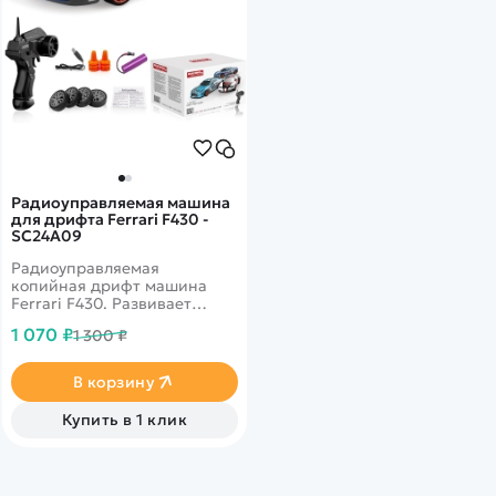
Радиоуправляемая машина
для дрифта Ferrari F430 -
SC24A09
Радиоуправляемая
копийная дрифт машина
Ferrari F430. Развивает
скорость до 15 км в час. В
1 070 ₽
1 300 ₽
комплекте присутствуют
сменные колеса.
Светодиодные фары.
В корзину
Ёмкость аккумулятора 500
mAh
Купить в 1 клик