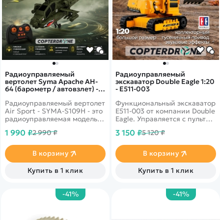
Радиоуправляемый
Радиоуправляемый
вертолет Syma Apache AH-
экскаватор Double Eagle 1:20
64 (барометр / автовзлет) -
- E511-003
SYMA-S109H
Радиоуправляемый вертолет
Функциональный экскаватор
Air Sport - SYMA-S109H - это
E511-003 от компании Double
радиоуправляемая модель
Eagle. Управляется с пульта,
вертолета с гироскопом для
двигается на гусеницах,
1 990 ₽
3 150 ₽
2 990 ₽
5 120 ₽
начинающих. Имеет
ковш работает аналогично
высокую стабильность
настоящему. Увлекательная
полета и минимальный вес.
помощь на строительной
В корзину
В корзину
Прост в управлении. Время
площадке.
зарядки от пульта
Купить в 1 клик
Купить в 1 клик
управления около 60 минут.
Среднее время полета 5
минут.
-41%
-41%