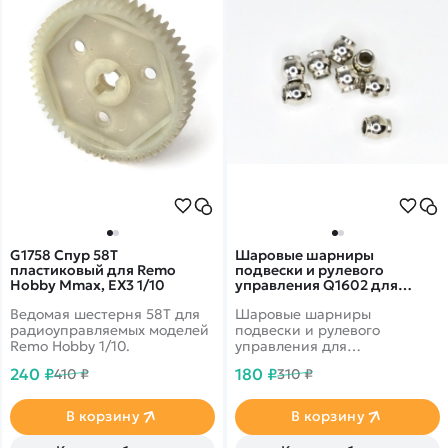
G1758 Спур 58T
Шаровые шарниры
пластиковый для Remo
подвески и рулевого
Hobby Mmax, EX3 1/10
управления Q1602 для
автомоделей MJX 1/14, 1/16,
Ведомая шестерня 58T для
Шаровые шарниры
8шт, MJX-Q1602
радиоуправляемых моделей
подвески и рулевого
Remo Hobby 1/10.
управления для
радиоуправляемых
240 ₽
180 ₽
410 ₽
310 ₽
автомоделей MJX масштаба
1/14, 1/16.
В корзину
В корзину