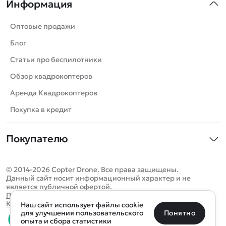
Информация
Машинки
Танки
Оптовые продажи
Вертолеты
Блог
Катера
Статьи про беспилотники
Роботы
Обзор квадрокоптеров
Самолеты
Аренда Квадрокоптеров
Сборные модели
Покупка в кредит
Детские электромобили
Покупателю
Спецтехника
Контакты
Железные дороги
© 2014-2026 Copter Drone. Все права защищены.
Оплата и доставка
Игрушки
Данный сайт носит информационный характер и не
является публичной офертой.
Помощь
Запчасти для моделей
Определить местоположение
Политика конфиденциальности
Карта сайта
Наш сайт использует файлы cookie
Отследить заказ
Бренды
Санкт-Петербург
Москва
Майкоп
Уфа
Понятно
для улучшения пользовательского
опыта и сбора статистики
Оплата на сайте