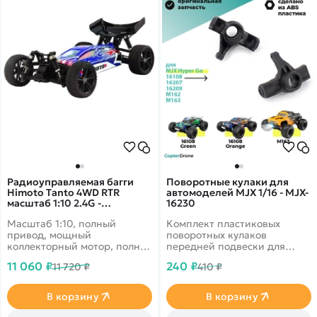
Радиоуправляемая багги
Поворотные кулаки для
Himoto Tanto 4WD RTR
автомоделей MJX 1/16 - MJX-
масштаб 1:10 2.4G -
16230
E10XB|31312
Масштаб 1:10, полный
Комплект пластиковых
привод, мощный
поворотных кулаков
коллекторный мотор, полная
передней подвески для
влагозащита для запуска в
радиоуправляемых
11 060 ₽
240 ₽
11 720 ₽
410 ₽
любую погоду. Скорость до
автомоделей MJX масштаба
45 км/ч. Корпус сине-
1/16.
красного цвета.
В корзину
В корзину