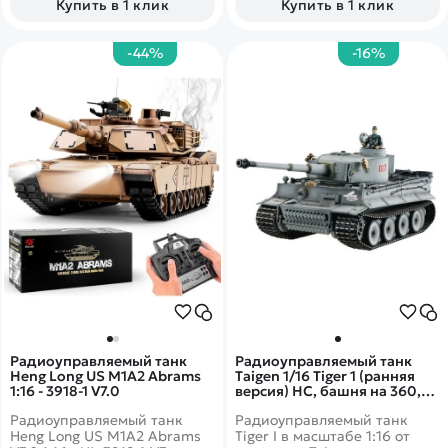
Купить в 1 клик
Купить в 1 клик
-44%
-16%
Радиоуправляемый танк
Радиоуправляемый танк
Heng Long US M1A2 Abrams
Taigen 1/16 Tiger 1 (ранняя
1:16 - 3918-1 V7.0
версия) HC, башня на 360,
подшипники в ред., откат
Радиоуправляемый танк
Радиоуправляемый танк
ствола V3, TG3818-1C-BTR3.0
Heng Long US M1A2 Abrams
Tiger I в масштабе 1:16 от