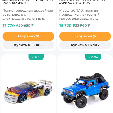
Pro 94123PRO
4WD 94701-70195
Полноприводная шоссейная
Масштаб 1:10, полный
автомодель с
привод, коллекторный
электродвигателем для
мотор, влагозащита
дрифта. Имеет невероятную
электроники, двойные
17 770 ₽
15 720 ₽
20 650 ₽
22 960 ₽
управляемость
амортизаторы, новое шасси,
повышенная устойчивость.
В корзину
В корзину
Купить в 1 клик
Купить в 1 клик
-14%
-35%