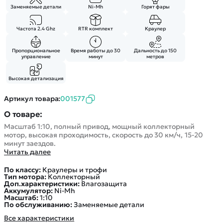
Покупателю
Вертолеты
Блог
Заменяемые детали
Ni-Mh
Горят фары
Катера
Статьи про беспилотники
Контакты
Роботы
Частота 2.4 Ghz
RTR комплект
Краулер
Обзор квадрокоптеров
Оплата и доставка
Самолеты
Аренда Квадрокоптеров
Помощь
Пропорциональное
Время работы до 30
Дальность до 150
Сборные модели
управление
минут
метров
Покупка в кредит
Отследить заказ
Детские электромобили
Оплата на сайте
Высокая детализация
Спецтехника
Артикул товара:
001577
Железные дороги
Конструкторы
О товаре:
Масштаб 1:10, полный привод, мощный коллекторный
Запчасти для моделей
мотор, высокая проходимость, скорость до 30 км/ч, 15-20
минут заездов.
Читать далее
По классу:
Краулеры и трофи
Тип мотора:
Коллекторный
Доп.характеристики:
Влагозащита
Аккумулятор:
Ni-Mh
Масштаб:
1:10
По обслуживанию:
Заменяемые детали
Все характеристики