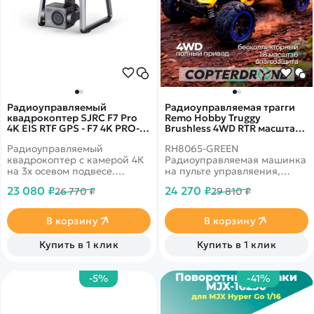
Радиоуправляемый
Радиоуправляемая трагги
квадрокоптер SJRC F7 Pro
Remo Hobby Truggy
4K EIS RTF GPS - F7 4K PRO-
Brushless 4WD RTR масштаб
Bag
1:8 2.4G RH8065-GREEN
Радиоуправляемый
RH8065-GREEN
квадрокоптер с камерой 4К
Радиоуправляемая машинка
на 3х осевом подвесе.
на пульте управляения,
Дальность управления,
предназначенная для
23 080 ₽
24 270 ₽
26 770 ₽
29 810 ₽
благодаря обновленной
поездок по бездорожью.
электронике, составляет
Отлично защищена от
3км. Время полёта достигает
дождя, снега и грязи.
В корзину
В корзину
25 минут. Обладает
интеллектуальными
Купить в 1 клик
Купить в 1 клик
режимами полёта.
-5%
-41%