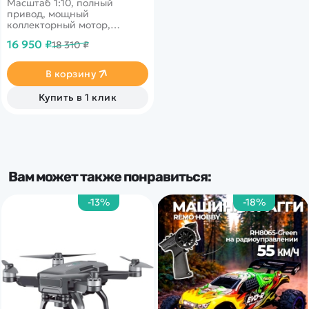
Масштаб 1:10, полный
привод, мощный
коллекторный мотор,
высокая проходимость,
16 950 ₽
18 310 ₽
скорость до 30 км/ч, 15-20
минут заездов.
В корзину
Купить в 1 клик
Вам может также понравиться:
-13%
-18%