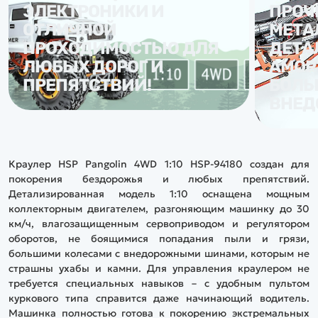
ЭЛЕКТРОНИКИ И
ПРОЧ
ОТЛИЧНОЙ
МЕТА
ПРОХОДИМОСТЬЮ ДЛЯ
ДЕТА
ЛЮБЫХ ДОРОГ И
АМОР
ПРЕПЯТСТВИЙ!
БОЛЬ
ВНЕД
Краулер HSP Pangolin 4WD 1:10 HSP-94180 создан для
покорения бездорожья и любых препятствий.
Детализированная модель 1:10 оснащена мощным
коллекторным двигателем, разгоняющим машинку до 30
км/ч, влагозащищенным сервоприводом и регулятором
оборотов, не боящимися попадания пыли и грязи,
большими колесами с внедорожными шинами, которым не
страшны ухабы и камни. Для управления краулером не
требуется специальных навыков – с удобным пультом
куркового типа справится даже начинающий водитель.
Машинка полностью готова к покорению экстремальных