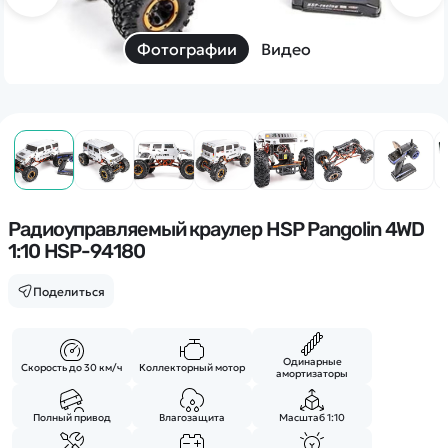
Дополнительный способ связи
WhatsApp/Мобильный
Фотографии
Видео
Есть вопрос? Можем связаться с вами
Заказать звонок
Наши соцсети:
Радиоуправляемый краулер HSP Pangolin 4WD
1:10 HSP-94180
Поделиться
Каталог
Одинарные
Квадрокоптеры
Скорость до 30 км/ч
Коллекторный мотор
амортизаторы
Информация
Машинки
Полный привод
Влагозащита
Масштаб 1:10
Танки
Оптовые продажи