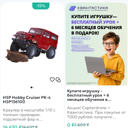
-15%
Купите игрушку -
бесплатный урок + 6
HSP Hobby Cruiser РК-4
месяцев обучения в
HSP136100
подарок!
Акция! Copterdrone +
Краулер в масштабе 1:10 с
Квантастика. При покупке от
полным приводом,
7000 рублей получите
подсветкой фар и
уникальное предложение от
влагозащищенным
0 ₽
7 800 ₽
нашего партнера
16 630 ₽
19 650 ₽