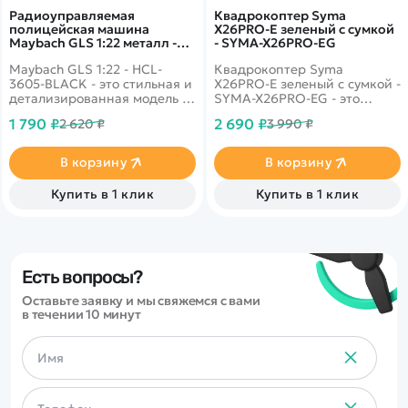
Радиоуправляемая
Квадрокоптер Syma
полицейская машина
X26PRO-E зеленый с сумкой
Maybach GLS 1:22 металл -
- SYMA-X26PRO-EG
HCL-3605-BLACK
Maybach GLS 1:22 - HCL-
Квадрокоптер Syma
3605-BLACK - это стильная и
X26PRO-E зеленый с сумкой -
детализированная модель с
SYMA-X26PRO-EG - это
кузовом DIE-CAST,
обновленная версия
1 790 ₽
2 690 ₽
2 620 ₽
3 990 ₽
светодиодной подсветкой
популярного квадрокоптера
фар и эффектным
X26 от компании Сима, в
парогенератором с
котором реализованы самые
В корзину
В корзину
подсветкой.
современные функции.
Открывающиеся двери,
Теперь модель имеет более
Купить в 1 клик
Купить в 1 клик
капот и багажник делают
яркую подсветку, красивый
модель максимально
дизайн и самое главное
реалистичной. Отличный
доставит вам в два раза
вариант для игры и подарка.
больше удовольствия, так
как время игры увеличено
до 10 минут.
Есть вопросы?
Оставьте заявку и мы свяжемся с вами
в течении 10 минут