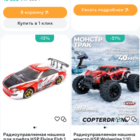
корпусом.
Узнать подробнее
В корзину
Купить в 1 клик
-13%
-31%
Радиоуправляемая машина
Радиоуправляемая машина
для дрифта HSP Flying Fish 1
монстр HSP Wolverine 1:10