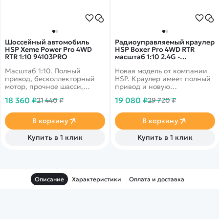
Шоссейный автомобиль
Радиоуправляемый краулер
HSP Xeme Power Pro 4WD
HSP Boxer Pro 4WD RTR
RTR 1:10 94103PRO
масштаб 1:10 2.4G -
94706PRO-2-70687
Масштаб 1:10. Полный
Новая модель от компании
привод, бесколлекторный
HSP. Краулер имеет полный
мотор, прочное шасси,
привод и новую
подвеска с алюминиевыми
конструкцию шасси.
18 360 ₽
19 080 ₽
21 440 ₽
29 720 ₽
деталями. Скорость до 60
км/ч.
В корзину
В корзину
Купить в 1 клик
Купить в 1 клик
Описание
Характеристики
Оплата и доставка