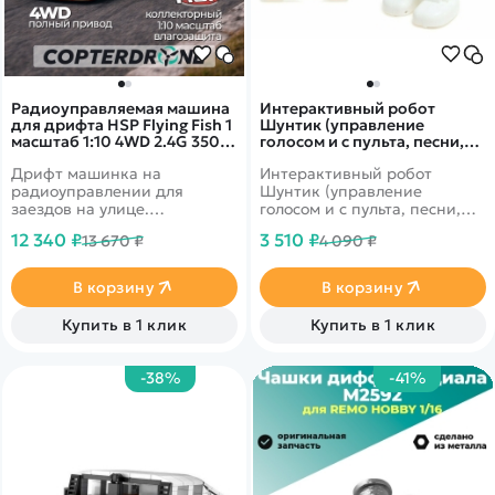
Радиоуправляемая машина
Интерактивный робот
для дрифта HSP Flying Fish 1
Шунтик (управление
масштаб 1:10 4WD 2.4G 350Z
голосом и с пульта, песни,
- 94123|12311
сказки) - ZYI-I0018
Дрифт машинка на
Интерактивный робот
радиоуправлении для
Шунтик (управление
заездов на улице.
голосом и с пульта, песни,
Долговечный Ni-Mh 7.2V
сказки) - ZYI-I0018 - это
12 340 ₽
3 510 ₽
13 670 ₽
4 090 ₽
2000mAh аккумулятор.
легендарный робот MZ-2842
Подготовленные для дрифта
теперь на полностью на
колеса. Автомобиль снабжен
русском языке!
В корзину
В корзину
полным приводом 4WD и
специальными колесами.
Купить в 1 клик
Купить в 1 клик
Кузов 350Z
-38%
-41%