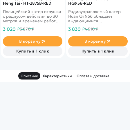
Heng Tai - HT-2875B-RED
HQ956-RED
Полицейский катер игрушка
Радиоуправляемый катер
с радиусом действия до 30
Huan Qi 956 обладает
метров и временем работы
выдающимися
до 20 минут. Лодка
техническими
3 020 ₽
3 830 ₽
3 870 ₽
4 510 ₽
выполнена в красном цвете.
характеристиками –
небольшой по размеру катер
может разгоняться до 20км/
В корзину
В корзину
ч.
Купить в 1 клик
Купить в 1 клик
Описание
Характеристики
Оплата и доставка