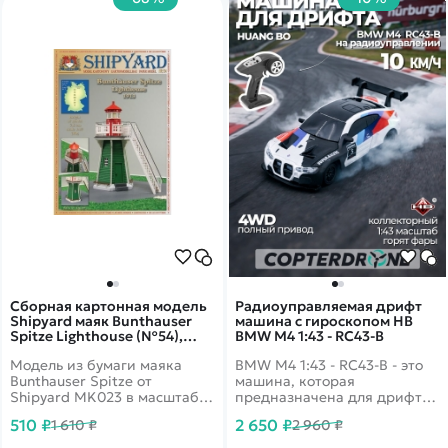
Сборная картонная модель
Радиоуправляемая дрифт
Shipyard маяк Bunthauser
машина с гироскопом HB
Spitze Lighthouse (№54),
BMW M4 1:43 - RC43-B
1/87 - MK023
Модель из бумаги маяка
BMW M4 1:43 - RC43-B - это
Bunthauser Spitze от
машина, которая
Shipyard MK023 в масштабе
предназначена для дрифта.
1/87.
Она имеет полный привод и
510 ₽
2 650 ₽
1 610 ₽
2 960 ₽
выполненная в масштабе
1:43. Машинка управляется