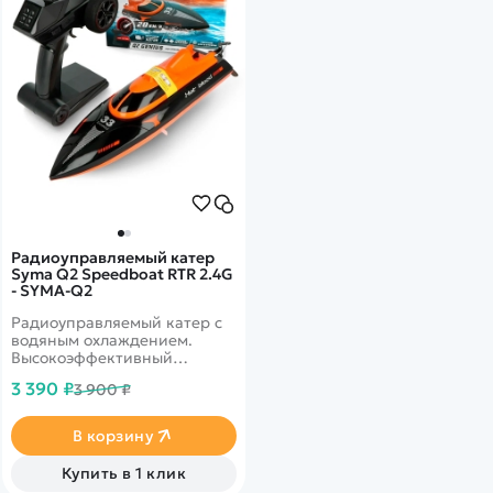
Радиоуправляемый катер
Syma Q2 Speedboat RTR 2.4G
- SYMA-Q2
Радиоуправляемый катер с
водяным охлаждением.
Высокоэффективный
гребной винт позволяет
3 390 ₽
3 900 ₽
развить скорость до 30 км в
час. Длина лодки 35,2 см.
Система автопереворота.
В корзину
Установлен датчик воды.
Цвет оранжевый
Купить в 1 клик