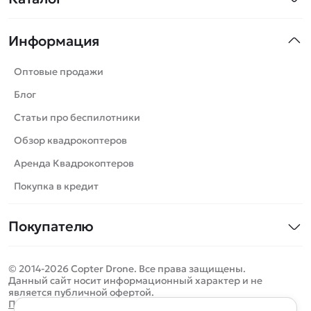
Квадрокоптеры
Информация
Машинки
Танки
Оптовые продажи
Вертолеты
Блог
Катера
Статьи про беспилотники
Роботы
Обзор квадрокоптеров
Самолеты
Аренда Квадрокоптеров
Сборные модели
Покупка в кредит
Детские электромобили
Покупателю
Спецтехника
Контакты
Железные дороги
© 2014-2026 Copter Drone. Все права защищены.
Оплата и доставка
Игрушки
Данный сайт носит информационный характер и не
является публичной офертой.
Помощь
Запчасти для моделей
Определить местоположение
Политика конфиденциальности