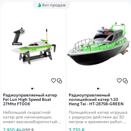
Хит продаж
Радиоуправляемый катер
Радиоуправляемый
Fei Lun High Speed Boat
полицейский катер 1:20
27Mhz FT008
Heng Tai - HT-2875B-GREEN
Небольшой скоростной
Полицейский катер игрушка
катер для начинающих,
с радиусом действия до 30
имеет высокооборотистый
метров и временем работы
мотор, который разгоняет
до 20 минут. Лодка
2 910 ₽
3 710 ₽
4 030 ₽
лодку до 15 км/ч
выполнена в зеленом цвете.