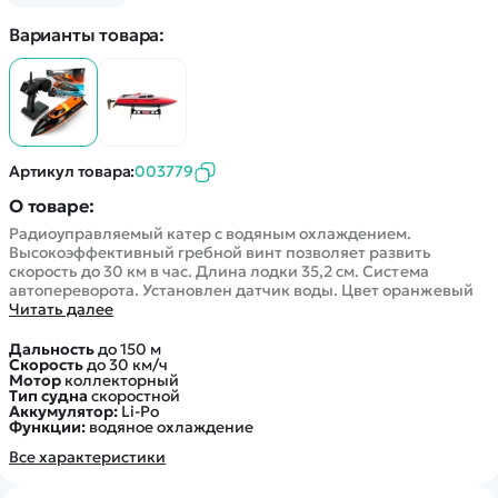
Покупателю
Вертолеты
Блог
Варианты товара:
Катера
Статьи про беспилотники
Контакты
Роботы
Обзор квадрокоптеров
Оплата и доставка
Самолеты
Аренда Квадрокоптеров
Помощь
Сборные модели
Покупка в кредит
Отследить заказ
Детские электромобили
Артикул товара:
003779
Оплата на сайте
Спецтехника
О товаре:
Железные дороги
Радиоуправляемый катер с водяным охлаждением.
Высокоэффективный гребной винт позволяет развить
Конструкторы
скорость до 30 км в час. Длина лодки 35,2 см. Система
Запчасти для моделей
автопереворота. Установлен датчик воды. Цвет оранжевый
Читать далее
Дальность
до 150 м
Скорость
до 30 км/ч
Мотор
коллекторный
Тип судна
скоростной
Аккумулятор:
Li-Po
Функции:
водяное охлаждение
Все характеристики