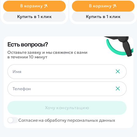
при помощи пульта ДУ,
В корзину
В корзину
работающего на частоте 2,4
ГГц. В наборе также
Купить в 1 клик
Купить в 1 клик
поставляются комплект
запасных колес, дорожные
конусы, зарядное устройство
и аккумулятор. Во время
движения у машинки
светятся фары.
Есть вопросы?
Оставьте заявку и мы свяжемся с вами
в течении 10 минут
Хочу консультацию
Cогласие на обработку персональных данных