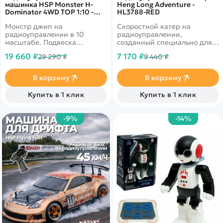
машинка HSP Monster H-
Heng Long Adventure -
Dominator 4WD TOP 1:10 -
HL3788-RED
94111TOP-STS250A
Монстр джип на
Скоростной катер на
радиоуправлении в 10
радиоуправлении,
масштабе. Подвеска
созданный специально для
полностью независимая.
гонок. В корпус установлен
19 660 ₽
7 170 ₽
29 290 ₽
9 440 ₽
Привод полный.
качественый коллекторный
Влагозащищенный
двигатель, способный
бесколлекторный двигатель,
развивать скорость до 30 км
В корзину
В корзину
который обладает
в час. Лодка выполнена в
возможностью разгоняться
ярких цветах, что позволит
Купить в 1 клик
Купить в 1 клик
до 60 км в час. Красочный
Вам видеть ее расстоянии до
кузов.&nbsp;&nbsp;
80 метров.
-9%
-14%