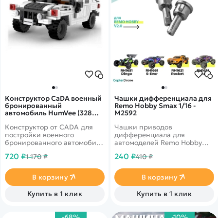
Конструктор CaDA военный
Чашки дифференциала для
бронированный
Remo Hobby Smax 1/16 -
автомобиль HumVee (328
M2592
деталей) - C55022W
Конструктор от CADA для
Чашки приводов
постройки военного
дифференциала для
бронированного автомобиля
автомоделей Remo Hobby
HumVee из 328 деталей в
SMAX V2.0 и SMAX V2.0
720 ₽
240 ₽
1 170 ₽
410 ₽
масштабе 1/24. Открывается
Brushless масштаба 1/16.
багажник.
В корзину
В корзину
Купить в 1 клик
Купить в 1 клик
-68%
-10%